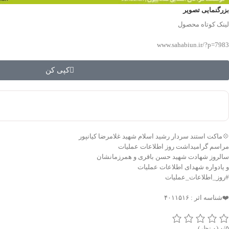
بزرگنمایی تصویر
لینک کوتاه محصول
www.sahabiun.ir/?p=7983
کپی کن
💠ماکت استند سردار رشید اسلام شهید غلامرضا کیانپور
مراسم گرامیداشت روز اطلاعات عملیات
سالروز شهادت شهید حسن باقری و همرزمانشان
و یادواره شهدای اطلاعات عملیات
#روز_اطلاعات_عملیات
❤️شناسه اثر : ۴۰۱۱۵۱۶
‫۰/۵
‫(۰ نظر)