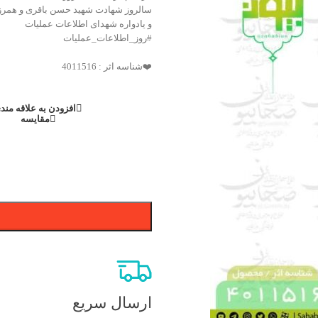
سالروز شهادت شهید حسن باقری و همرز
و یادواره شهدای اطلاعات عملیات
#روز_اطلاعات_عملیات
❤️شناسه اثر : 4011516
افزودن به علاقه مند
مقایسه
ارسال سریع