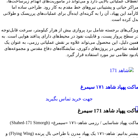
نعطاف عملیاتی بالایی دارد و می‌تواند در مأموریت‌های انهدام زیرساخت‌ها،
راکز حیاتی و پشتیبانی نیروهای خط مقدم به کار رود. طراحی ساده اما
ارآمد این پهپاد، آن را به گزینه‌ای ایده‌آل برای عملیات‌های پرریسک و طولانی
دل کرده است.
یژگی‌های برجسته شامل برد پروازی بیش از هزار کیلومتر، سرعت قابل‌توجه
ر سطح پرواز پست، و قابلیت نفوذ در محیط‌های دارای پدافند هوایی است. به
مین دلیل، این محصول می‌تواند علاوه بر نقش عملیاتی رزمی، به عنوان یک
طعه شاخص در پروژه‌های دکوری، نمایشگاه‌های دفاع مقدس و مجموعه‌های
ادبود نظامی نیز مورد استفاده قرار گیرد.
قایسه
اکت پهپاد شاهد ۱۷۱ سیمرغ
شاهده سریع
فزودن به علاقه مندی
جهت خرید تماس بگیرید
اکت پهپاد شاهد 171 سیمرغ
اکت پهپاد شناسایی / رزمی شاهد‑۱۷۱ «سیمرغ» (Shahed‑171 Simorgh)
بیشتر بدانیم: شاهد‑۱۷۱ یک پهپاد مدرن با طراحی بال پرنده (Flying Wing) و