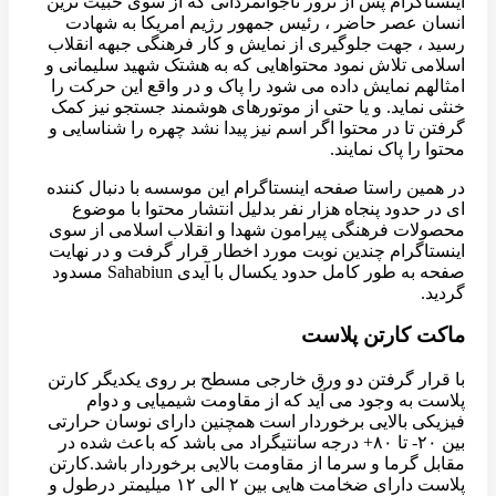
اینستاگرام پس از ترور ناجوانمردانی که از سوی خبیث ترین
انسان عصر حاضر ، رئیس جمهور رژیم امریکا به شهادت
رسید ، جهت جلوگیری از نمایش و کار فرهنگی جبهه انقلاب
اسلامی تلاش نمود محتواهایی که به هشتک شهید سلیمانی و
امثالهم نمایش داده می شود را پاک و در واقع این حرکت را
خنثی نماید. و یا حتی از موتورهای هوشمند جستجو نیز کمک
گرفتن تا در محتوا اگر اسم نیز پیدا نشد چهره را شناسایی و
محتوا را پاک نمایند.
در همین راستا صفحه اینستاگرام این موسسه با دنبال کننده
ای در حدود پنجاه هزار نفر بدلیل انتشار محتوا با موضوع
محصولات فرهنگی پیرامون شهدا و انقلاب اسلامی از سوی
اینستاگرام چندین نوبت مورد اخطار قرار گرفت و در نهایت
صفحه به طور کامل حدود یکسال با آیدی Sahabiun مسدود
گردید.
ماکت کارتن پلاست
با قرار گرفتن دو ورق خارجی مسطح بر روی یکدیگر کارتن
پلاست به وجود می آید که از مقاومت شیمیایی و دوام
فیزیکی بالایی برخوردار است همچنین دارای نوسان حرارتی
بین ۲۰- تا ۸۰+ درجه سانتیگراد می باشد که باعث شده در
مقابل گرما و سرما از مقاومت بالایی برخوردار باشد.کارتن
پلاست دارای ضخامت هایی بین ۲ الی ۱۲ میلیمتر درطول و