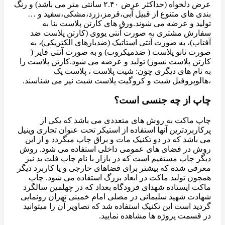
عرض دلخواه (حداکثر عرض ۲.۴۰ سانتی متر می باشد) و رنگ
بندی های متنوع از قبیل آبی،قرمز،زرد،مشکی،سفید و …
تولید و عرضه می شوند.ورق های کارتن پلاست بنا به
سفارش مشتری به صورت آنتی یووی (کارتن پلاست ضد
آفتاب)، به صورت آنتی استاتیک (ضدبارهای الکتریکی)، به
صورت نانو پلاست ( ضدمیکروب) و به صورت آنتی فایر (
کارتن پلاست نسوز) تولید و عرضه می شود.کارتن پلاست را
به نام های دیگری چون: شیت پلاست ، پلاست پک
،هالوپروفیل شیت و کروگیت پلاست شیت نیز می شناسند.
چاپ از چه جنسی است؟
چاپ ماکت به روش های متعددی می باشد که یکی از
پرکاربردترین آنها استفاده از استیکر تحت عنوان تجاری وینیل
می باشد که در دو تکنیک مات و براق چاپ میگردد و از این
روش در فضای های عمومی داخلی استفاده می شود. روش
دیگر چاپ مستقیم است که در بازار با نام چاپ فلت بد نیز
معرفی شده که بیشتر برای فضاهای خارجی و یا کاربرد دیگر
همچون تولید ماکت در ابعاد بزرگ استفاده می شود. چاپ
ماکت ایستاده شهدای فرودگاه بغداد که در چهلمین سالگرد
شهادت شهید سلیمانی در مصلی امام خمینی تهران رونمایی
گردید است این تکنیک استفاده شد که تصاویر آن را میتوانید
در قسمت پروژه ها مشاهده نمایید.