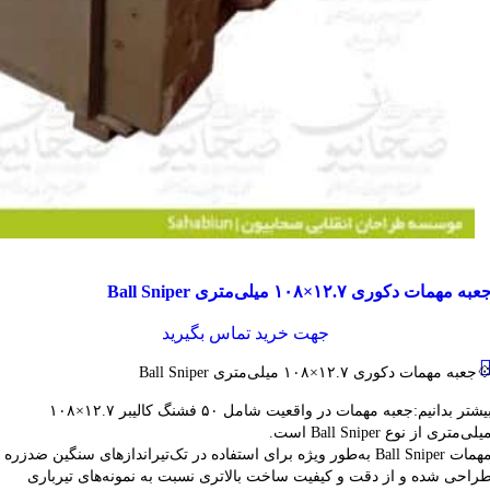
قایسه
عبه مهمات دکوری ۱۲.۷×۱۰۸ میلی‌متری Ball Sniper
شاهده سریع
فزودن به علاقه مندی
جهت خرید تماس بگیرید
جعبه مهمات دکوری ۱۲.۷×۱۰۸ میلی‌متری Ball Sniper
بیشتر بدانیم:جعبه مهمات در واقعیت شامل ۵۰ فشنگ کالیبر ۱۲.۷×۱۰۸
یلی‌متری از نوع Ball Sniper است.
مهمات Ball Sniper به‌طور ویژه برای استفاده در تک‌تیراندازهای سنگین ضدزره
راحی شده و از دقت و کیفیت ساخت بالاتری نسبت به نمونه‌های تیرباری