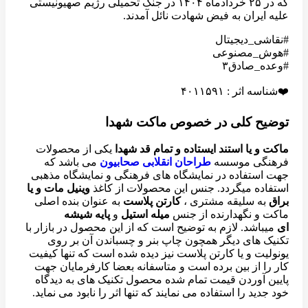
که در ۲۵ خردادماه ۱۴۰۴ در جنگ تحمیلی رژیم صهیونیستی
علیه ایران به فیض شهادت نائل آمدند.
#نقاشی_دیجیتال
#هوش_مصنوعی
#وعده_صادق۳
❤️شناسه اثر : ۴۰۱۱۵۹۱
توضیح کلی در خصوص ماکت شهدا
ماکت و یا استند ایستاده و تمام قد شهدا
یکی از محصولات
فرهنگی موسسه
طراحان انقلابی صحابیون
می باشد که
جهت استفاده در نمایشگاه های فرهنگی و نمایشگاه مذهبی
استفاده میگردد. جنس این محصولات از کاغذ
وینیل مات و یا
براق
به سلیقه مشتری ،
کارتن پلاست
به عنوان بنده اصلی
ماکت و نگهدارنده از جنس
میله استیل
و
پایه شیشه
ای
میباشد. لازم به توضیح است که از این محصول در بازار با
تکنیک های دیگر همچون چاپ بنر و چسباندن آن بر روی
یونولیت و یا کارتن پلاست نیز دیده شده است که تنها کیفیت
کار را از بین برده است و متاسفانه بعضا کارفرمایان جهت
پایین آوردن قیمت تمام شده محصول تکنیک های به دیدگاه
خود جدید را استفاده می نمایند که تنها اثر را نابود می نماید.