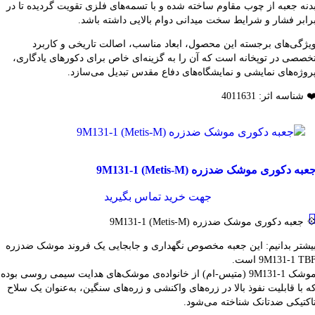
دنه جعبه از چوب مقاوم ساخته شده و با تسمه‌های فلزی تقویت گردیده تا در
رابر فشار و شرایط سخت میدانی دوام بالایی داشته باشد.
یژگی‌های برجسته این محصول، ابعاد مناسب، اصالت تاریخی و کاربرد
خصصی در توپخانه است که آن را به گزینه‌ای خاص برای دکورهای یادگاری،
روژه‌های نمایشی و نمایشگاه‌های دفاع مقدس تبدیل می‌سازد.
️ شناسه اثر: 4011631
قایسه
عبه دکوری موشک ضدزره 9M131-1 (Metis-M)
شاهده سریع
فزودن به علاقه مندی
جهت خرید تماس بگیرید
 جعبه دکوری موشک ضدزره 9M131-1 (Metis-M)
یشتر بدانیم: این جعبه مخصوص نگهداری و جابجایی یک فروند موشک ضدزره
9M131-1 TB است.
موشک 9M131-1 (متیس-ام) از خانواده‌ی موشک‌های هدایت سیمی روسی بوده
ه با قابلیت نفوذ بالا در زره‌های واکنشی و زره‌های سنگین، به‌عنوان یک سلاح
اکتیکی ضدتانک شناخته می‌شود.