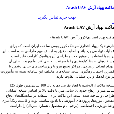
قایسه
اکت پهپاد آرش Arash UAV
شاهده سریع
فزودن به علاقه مندی
جهت خرید تماس بگیرید
اکت پهپاد آرش Arash UAV
اکت پهپاد انتحاری/کروز آرش (Arash UAV)
آرش» یک پهپاد انتحاری/موشک کروز بومی ساخت ایران است که برای
ملیات تهاجمی برد بلند و اصابت دقیق به اهداف مهم طراحی شده است. این
رنده با استفاده از موتور جت و طراحی آیرودینامیک کارآمد، قادر است
سافت‌های صدها کیلومتری را با سرعت بالا طی کند. مأموریت اصلی آن
نهدام اهداف راهبردی، مراکز تجمع نیرو یا زیرساخت‌های حیاتی دشمن با
مترین احتمال رهگیری است. نسخه‌های مختلف این سامانه بسته به مأموریت،
ر نوع کلاهک و برد عملیاتی تفاوت دارند.
نسخهٔ ماکت ارائه‌شده با ابعاد تقریبی دهانه بال 100 سانتی‌متر، طول 125
سانتی‌متر و ارتفاع حدود 50 سانتی‌متر، با دقت بالا بر اساس نسخه عملیاتی
راحی و ساخته شده است. این ماکت برای استفاده در نمایشگاه‌های دفاع
قدس، موزه‌ها، پروژه‌های آموزشی یا یادبود مناسب بوده و قابلیت رنگ‌آمیزی
 شابلون‌زنی اختصاصی (پرچم، نام محصول، شماره سریال) را داراست.