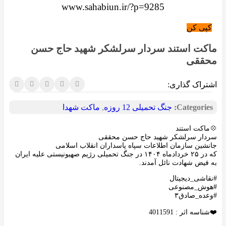
www.sahabiun.ir/?p=9285
کپی کن
ماکت استند سردار سرلشکر شهید حاج حسن
محققی
اشتراک گذاری:
Categories:
جنگ تحمیلی 12 روزه
,
ماکت شهدا
💠ماکت استند
سردار سرلشکر شهید حاج حسن محققی
جانشین سازمان اطلاعات سپاه پاسداران انقلاب اسلامی
که در ۲۵ خردادماه ۱۴۰۴ در جنگ تحمیلی رژیم صهیونیستی علیه ایران
به فیض شهادت نائل آمدند.
#نقاشی_دیجیتال
#هوش_مصنوعی
#وعده_صادق۳
❤️شناسه اثر : 4011591