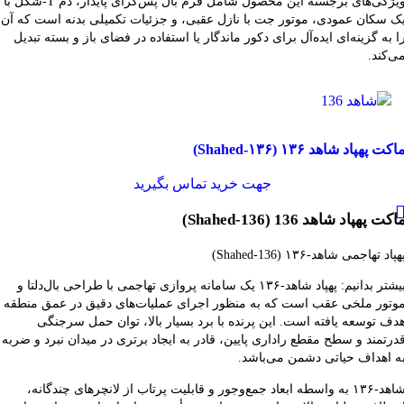
ویژگی‌های برجسته این محصول شامل فرم بال پس‌گرای پایدار، دم T‑شکل با
ک سکان عمودی، موتور جت با نازل عقبی، و جزئیات تکمیلی بدنه است که آن
ا به گزینه‌ای ایده‌آل برای دکور ماندگار یا استفاده در فضای باز و بسته تبدیل
ی‌کند.
قایسه
اکت پهپاد شاهد ۱۳۶ (Shahed‑۱۳۶)
شاهده سریع
فزودن به علاقه مندی
جهت خرید تماس بگیرید
اکت پهپاد شاهد 136 (Shahed‑136)
هپاد تهاجمی شاهد‑۱۳۶ (Shahed‑136)
بیشتر بدانیم: پهپاد شاهد‑۱۳۶ یک سامانه پروازی تهاجمی با طراحی بال‌دلتا و
وتور ملخی عقب است که به منظور اجرای عملیات‌های دقیق در عمق منطقه
دف توسعه یافته است. این پرنده با برد بسیار بالا، توان حمل سرجنگی
درتمند و سطح مقطع راداری پایین، قادر به ایجاد برتری در میدان نبرد و ضربه
ه اهداف حیاتی دشمن می‌باشد.
شاهد‑۱۳۶ به واسطه ابعاد جمع‌وجور و قابلیت پرتاب از لانچرهای چندگانه،