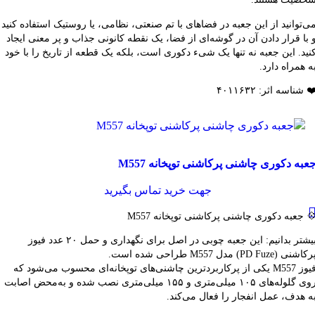
ی‌توانید از این جعبه در فضاهای با تم صنعتی، نظامی، یا روستیک استفاده کنید
 با قرار دادن آن در گوشه‌ای از فضا، یک نقطه کانونی جذاب و پر معنی ایجاد
نید. این جعبه نه تنها یک شیء دکوری است، بلکه یک قطعه از تاریخ را با خود
ه همراه دارد.
️ شناسه اثر: ۴۰۱۱۶۳۲
قایسه
عبه دکوری چاشنی پرکاشنی توپخانه M557
شاهده سریع
فزودن به علاقه مندی
جهت خرید تماس بگیرید
 جعبه دکوری چاشنی پرکاشنی توپخانه M557
بیشتر بدانیم: این جعبه چوبی در اصل برای نگهداری و حمل ۲۰ عدد فیوز
کاشنی (PD Fuze) مدل M557 طراحی شده است.
فیوز M557 یکی از پرکاربردترین چاشنی‌های توپخانه‌ای محسوب می‌شود که
روی گلوله‌های ۱۰۵ میلی‌متری و ۱۵۵ میلی‌متری نصب شده و به‌محض اصابت
ه هدف، عمل انفجار را فعال می‌کند.