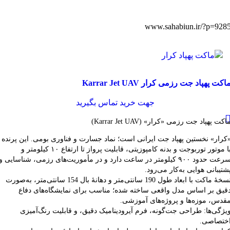
www.sahabiun.ir/?p=928
قایسه
اکت پهپاد جت رزمی کرار Karrar Jet UAV
شاهده سریع
فزودن به علاقه مندی
جهت خرید تماس بگیرید
اکت پهپاد جت رزمی «کرار» (Karrar Jet UAV)
کرار» نخستین پهپاد جت ایرانی است؛ نماد جسارت و فناوری بومی. این پرنده
با موتور توربوجت و بدنه کامپوزیتی، قابلیت پرواز تا ارتفاع ۱۰ کیلومتر و
سرعت حدود ۹۰۰ کیلومتر در ساعت دارد و در مأموریت‌های رزمی، شناسایی و
شتیبانی هوایی به‌کار می‌رود.
نسخهٔ ماکت با ابعاد طول 190 سانتی‌متر و دهانهٔ بال 154 سانتی‌متر، به‌صورت
قیق بر اساس مدل واقعی ساخته شده؛ مناسب برای نمایشگاه‌های دفاع
قدس، موزه‌ها و پروژه‌های آموزشی.
یژگی‌ها: طراحی جت‌گونه، فرم آیرودینامیک دقیق، و قابلیت رنگ‌آمیزی
ختصاصی.