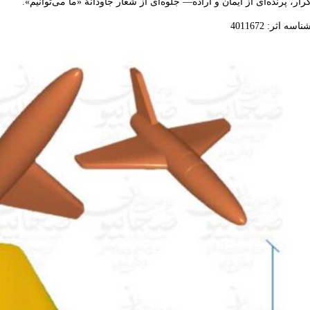
رار، پرنده‌ای از ایمان و اراده— جلوه‌ای از شعار جاودانۀ «ما می‌توانیم».
ناسه اثر: 4011672