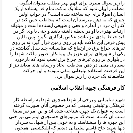
را زیر سوال میبرد. برای فهم بهتر مطلب میتوان اینگونه
مطلب را بیان نمود که مثلا یک ماکت تمام قد ایستاده از یک
انسان اصولا برای چه ساخته شده است؟ در جواب اولین
چیزی که به ذهن میرسد آن است که مخاطب حس کند در
کنار آن فرد در اندازه واقعی و طبیعی ایستاده است و میتواند
ارتباط بهتری با او در لحظه داشته باشد و حتی با وی اگر در
قید حیاط مادی نیز نباشد عکس یادگاری بگیرد. پس با این
پیش فرض این ماکت باید بر روی زمین قرار گیرد نه بر روی
تیرهای چراغ برق در ارتفاع که متاسفانه چند سال گذاشته در
یکی از شهرهای ایران عزیز یک پیمانکار تصویر ماکت شهدا را
در بلواری بر روی تیرهای چراغ برق نصب نمود که بازخورد
بسیاری منفی در ذهن مخاطب ایجاد و رسانه های معاند نیز از
این فرصت استفاده تبلیغاتی منفی نمودند و این حرکت
متاسفانه یک جریان را زیر سوال برد.
کار فرهنگی جبهه انقلاب اسلامی
شهید سلیمانی و برخی از شهدا همچون شهدا به واسطه کار
فرهنگی و تبلیغی وسیعی که در خصوص آنان صورت گرفته
است به عنوان یک چهره شناخته شده اند و این امر نیز بعضا
سبب آن گشته است که موتورهای جستجوی اینترنتی نیز حتی
این چهره ها را میشناسند و به خوبی پس از شهادت سردار
دلها شهید حاج قاسم سلیمانی دیدیم که اپلیکشینی همچون