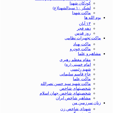
کودکان شهدا
لشکر ۱۰ سیدالشهدا(ع)
ماکت شهدا
یوم الله ها
۱۳ آبان
دهه فجر
روز قدس
ماکت تجهیزات نظامی
ماکت پهپاد
ماکت خودرو
مشاهیرو علما
مقام معظم رهبری
امام خمینی (ره)
شهید رئیسی
حاج قاسم سلیمانی
ماکت علما
ماکت شهید سید حسن نصرالله
شخصیتهای شاخص
شخصیتهای شاخص جهان اسلام
مشاهیر شاخص ایران
زنان سرزمین من
شهدای شاخص زن