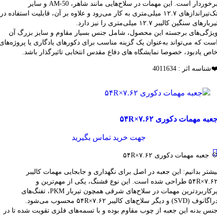
برخوردار است. این مهمات در سلاح‌هایی مانند شاهر، AM-50 و سایر
تک‌تیراندازهای ۱۲.۷ میلی‌متری به کار می‌رود و علاوه بر آن، قابلیت استفاده در
یربارهای سنگین کالیبر ۱۲.۷ میلی‌متری را نیز دارد.
یژگی‌های برجسته این محصول، شامل جنس بسیار مقاوم و سایز بزرگ آن
ست که می‌تواند به‌عنوان یک گزینه مناسب برای دکورهای یادگاری یا پروژه‌های
اص یادبود، خصوصا نمایشگاه های دفاع مقدس انتخابی تاثیرگذار باشد.
️شناسه اثر : 4011634
قایسه
عبه مهمات دکوری ۷.۶۲×۵۴R
شاهده سریع
فزودن به علاقه مندی
جهت خرید تماس بگیرید
 جعبه مهمات دکوری ۷.۶۲×۵۴R
یشتر بدانیم: این جعبه در اصل برای نگهداری و جابجایی مهمات کالیبر
۷.۶۲×۵۴R طراحی شده است. این نوع فشنگ، یکی از مهم‌ترین و
پرکاربردترین مهمات در سلاح‌های شرقی همچون تیربار PKM، تفنگ‌های
اگانوف (SVD) و دیگر سلاح‌های کالیبر ۷.۶۲×۵۴R محسوب می‌شود.
نس بدنه این جعبه از چوب مقاوم بوده و با تسمه‌های فلزی تقویت شده تا در