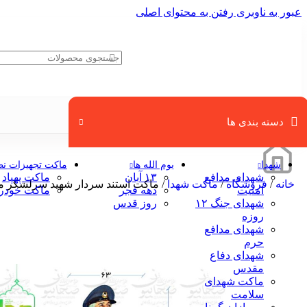
عبور به ناوبری
رفتن به محتوای اصلی
دسته بندی ها
شهدا
یوم الله ها
ماکت تجهیزات ن
شهدای مدافع
۱۳ آبان
ماکت پهپاد
خانه
/
فروشگاه
/
ماکت شهدا
/
ماکت استند سردار شهید سرلشکر م
امنیت
دهه فجر
ماکت خودر
شهدای جنگ ۱۲
روز قدس
روزه
شهدای مدافع
حرم
شهدای دفاع
مقدس
ماکت شهدای
سلامت