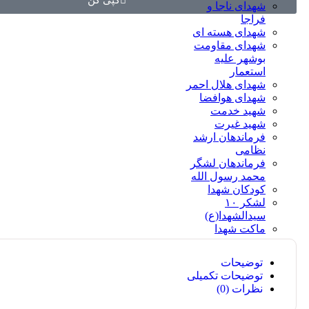
کپی کن
شهدای ناجا و
فراجا
شهدای هسته ای
شهدای مقاومت
بوشهر علیه
استعمار
شهدای هلال احمر
شهدای هوافضا
شهید خدمت
شهید غیرت
فرماندهان ارشد
نظامی
فرماندهان لشگر
محمد رسول الله
کودکان شهدا
لشکر ۱۰
سیدالشهدا(ع)
ماکت شهدا
توضیحات
توضیحات تکمیلی
نظرات (0)