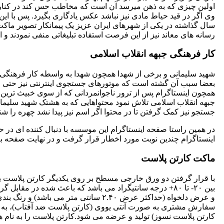
اولین چیزی که به ذهن میرسد آن است که مخاطب حس کند در کنار آن ف
وی اگر در قید حیاط مادی نیز نباشد عکس یادگاری بگیرد. پس با این
سال گذاشته در یکی از شهرهای ایران عزیز یک پیمانکار تصویر ماکت
رسانه های معاند نیز از این فرصت استفاده تبلیغاتی منفی نمودند و 
کار فرهنگی جبهه انقلاب اسلامی
شهید سلیمانی و برخی از شهدا همچون شهدا به واسطه کار فرهنگی 
بعضا سبب آن گشته است که موتورهای جستجوی اینترنتی نیز حتی این
همچون اینستاگرام پس از ترور ناجوانمردانی که از سوی خبیث تری
جبهه انقلاب اسلامی تلاش نمود محتواهایی که به هشتک شهید سلیمانی
جستجو نیز کمک گرفتن تا در محتوا اگر اسم نیز پیدا نشد چهره را شناس
در همین راستا صفحه اینستاگرام این موسسه با دنبال کننده ای در ح
اینستاگرام چندین نوبت مورد اخطار قرار گرفت و در نهایت صفحه به طور کامل حدود
ماکت کارتن پلاست
با قرار گرفتن دو ورق خارجی مسطح بر روی یکدیگر کارتن پلاست به
و عرض دلخواه (حداکثر عرض ۲.۴۰ سانتی
سفارش مشتری به صورت آنتی یووی (کارتن پلاست ضد آفتاب)، به صو
کارتن پلاست نسوز) تولید و عرضه می شود.کارتن پلاست را به نا