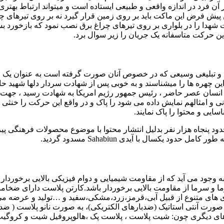
رد در اندازه واقعی و طبیعی ایستاده است و میتواند ارتباط بهتری ب
 پیش فرض این ماکت باید بر روی زمین قرار گیرد نه بر روی تیرهای چر
 شهدا را در بلواری بر روی تیرهای چراغ برق نصب نمود که بازخورد 
این حرکت متاسفانه یک جریان را زیر سوال برد.
و تبلیغی وسیعی که در خصوص آنان صورت گرفته است به عنوان یک چهر
 چهره ها را میشناسند و به خوبی پس از شهادت سردار دلها شهید حا
ن انسان عصر حاضر ، رئیس جمهور رژیم امریکا به شهادت رسید ، جهت 
 و امثالهم نمایش داده می شود را پاک و در واقع این حرکت را خنثی نم
ایی و محتوا را پاک نمایند.
دود پنجاه هزار نفر بدلیل انتشار محتوا با موضوع محصولات فرهنگی پ
 یکسال با آیدی Sahabiun مسدود گردید.
 وجود می آید که از مقاومت شیمیایی و دوام فیزیکی بالایی برخوردا
 متر می باشد) و رنگ بندی های متنوع از قبیل آبی،قرمز،زرد،مشکی،سفید و …تولید و 
رت آنتی استاتیک (ضدبارهای الکتریکی)، به صورت نانو پلاست ( ضدم
م های دیگری چون: شیت پلاست ، پلاست پک ،هالوپروفیل شیت و کروگی