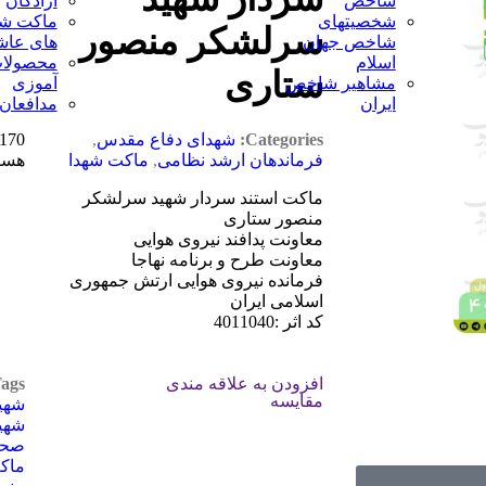
شاخص
آزادگان
شخصیتهای
ماکت ش
سرلشکر منصور
شاخص جهان
های عاش
اسلام
محصولات
ستاری
مشاهیر شاخص
آموزی
ایران
مدافعان
Categories:
شهدای دفاع مقدس
,
170
فرماندهان ارشد نظامی
,
ماکت شهدا
هست
ماکت استند سردار شهید سرلشکر
منصور ستاری
معاونت پدافند نیروی هوایی
معاونت طرح و برنامه نهاجا
فرمانده نیروی هوایی ارتش جمهوری
اسلامی ایران
کد اثر :4011040
افزودن به علاقه مندی
ags:
مقایسه
شهی
شهی
صحا
ماک