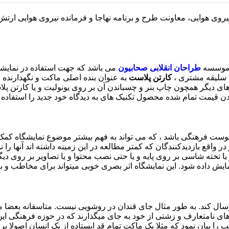
روی هوایی، معاونت طرح و برنامه نهاجا و فرمانده نیروی هوایی ار
 موسسه
طراحان انقلابی صحابیون
می باشد که جهت استفاده در نمایشگ
 سلیقه مشتری ،
کارتن پلاست
به عنوان بنده اصلی ماکت و نگهدارنده
های دیگر همچون چاپ بنر و چسباندن آن بر روی یونولیت و یا کارتن پل
ن قیمت تمام شده محصول تکنیک های به دیدگاه خود جدید را استفاده می نم
یوست فرهنگی باشد ، که می تواند به فهم بیشتر موضوع نمایشگاه کمک ن
 واقع بازدیدکنندگان که کمتر مطالعه در این زمینه داشته اند آنها را 
 یا تخته شاسی بر روی پایه و یا حتی نصب محتوا و یا تصاویر بر روی د
مایش داده شود. این نمایشگاه اثر بصری خوبی میتواند برای مخاطب و با
ارسال کند. به طور مثال جای قندان در روشویی نیست. متاسفانه بعضا 
ای نامتعارف و زشتی از خود به جای میگذارند که در حوزه فرهنگی این 
ب را بیان نمود که مثلا یک ماکت تمام قد ایستاده از یک انسان اصولا