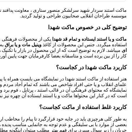
ماکت استند سردار شهید سرلشکر منصور ستاری ، معاونت پدافند نی
موسسه طراحان انقلابی صحابیون طراحی و تولید گردید.
توضیح کلی در خصوص ماکت شهدا
ماکت و یا استند ایستاده و تمام قد شهدا
یکی از محصولات فرهنگی
استفاده میگردد. جنس این محصولات از کاغذ
وینیل مات و یا براق
به
ای
میباشد. لازم به توضیح است که از این محصول در بازار با تکنیک 
کار را از بین برده است و متاسفانه بعضا کارفرمایان جهت پایین آورد
کاربرد ماکت شهدا در کجاست؟
هنر استفاده از ماکت استند شهدا در نمایشگاه می بایست همراه با پ
علمای انقلاب و یا حتی افراد شاخص می باشند که تمام آحاد مردم و در
نمایشگاه که محتوای فرهنگی آن در قالب استند ، پرتابل ، فوم برد و
است که در کنار این محتواها ماکت و یا استند ایستاده آن چهره نیز ن
کاربرد غلط استفاده از ماکت کجاست؟
به طور کلی هرچیزی باید در جایه خود قرارگیرد تا پیام را مخاطب 
بعضی از موارد با بی سلیقگی و عدم توجه به جانمایی مناسب پدیده ه
جریان را زیر سوال میبرد. برای فهم بهتر مطلب میتوان اینگونه مطل