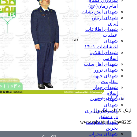
سربازان گمنام
امام زمان(عج)
شهدای آتش نشان
شهدای ارتش
ایران
شهدای اطلاعات
عملیات
شهدای
اغتشاشات ۱۴۰۱
شهدای انقلاب
اسلامی
شهدای اهل سنت
شهدای ترور
شهدای جبهه
مقاومت
شهدای جهان
اسلام
بزرگنمایی تصویر
شهدای خدمت
شهدای
لینک کوتاه محصول
کنسولگری ایران
در دمشق
شهدای مقاومت
www.sahabiun.ir/?p=3225
بحرین
شهدای محراب