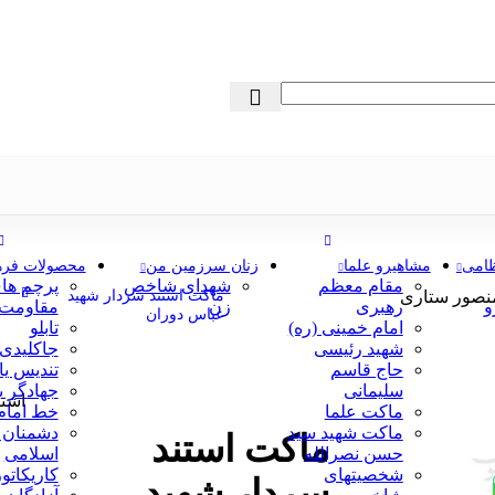
ظامی
مشاهیرو علما
زنان سرزمین من
محصولات فره
مقام معظم
شهدای شاخص
پرچم ها
نصور ستاری
ماکت استند سردار شهید
و
رهبری
زن
مقاومت
عباس دوران
امام خمینی (ره)
تابلو
شهید رئیسی
جاکلیدی
حاج قاسم
تندیس یا
سلیمانی
جهادگر 
اشتر
ماکت علما
خط امام 
ماکت شهید سید
دشمنان 
ماکت استند
حسن نصرالله
اسلامی
شخصیتهای
کاریکاتور
سردار شهید