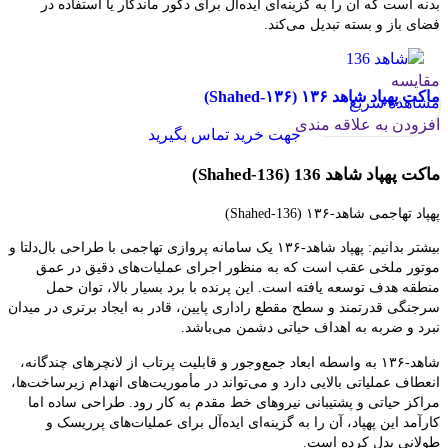
بدنه است که آن را به گزینه‌ای ایده‌آل برای دکور ماندگار یا استفاده در
فضای باز و بسته تبدیل می‌کند.
مقایسه
ماکت پهپاد شاهد ۱۳۶ (Shahed‑۱۳۶)
مشاهده سریع
افزودن به علاقه مندی
جهت خرید تماس بگیرید
ماکت پهپاد شاهد 136 (Shahed‑136)
پهپاد تهاجمی شاهد‑۱۳۶ (Shahed‑136)
بیشتر بدانیم: پهپاد شاهد‑۱۳۶ یک سامانه پروازی تهاجمی با طراحی بال‌دلتا و
موتور ملخی عقب است که به منظور اجرای عملیات‌های دقیق در عمق
منطقه هدف توسعه یافته است. این پرنده با برد بسیار بالا، توان حمل
سرجنگی قدرتمند و سطح مقطع راداری پایین، قادر به ایجاد برتری در میدان
نبرد و ضربه به اهداف حیاتی دشمن می‌باشد.
شاهد‑۱۳۶ به واسطه ابعاد جمع‌وجور و قابلیت پرتاب از لانچرهای چندگانه،
انعطاف عملیاتی بالایی دارد و می‌تواند در مأموریت‌های انهدام زیرساخت‌ها،
مراکز حیاتی و پشتیبانی نیروهای خط مقدم به کار رود. طراحی ساده اما
کارآمد این پهپاد، آن را به گزینه‌ای ایده‌آل برای عملیات‌های پرریسک و
طولانی بدل کرده است.