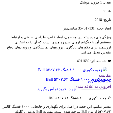
تعداد: 1 فروند موشک
Lot: 76
تاریخ: 2018
ابعاد جعبه: 131×31×35 سانتی‌متر
ویژگی‌های برجسته این محصول، ابعاد خاص، طراحی صنعتی و ارتباط
مستقیم آن با جنگ‌افزارهای ضدزره مدرن است که آن را به انتخابی
ارزشمند برای دکورهای یادگاری، پروژه‌های نمایشگاهی و رویدادهای دفاع
مقدس تبدیل می‌کند.
❤️ شناسه اثر: 4011630
مقایسه
جعبه دکوری ۱۰۰۰ فشنگ ۷.۶۲×۵۲ Ball
مشاهده سریع
افزودن به علاقه مندی
جهت خرید تماس بگیرید
💠 جعبه دکوری ۱۰۰۰ فشنگ ۷.۶۲×۵۲ Ball
بیشتر بدانیم: این جعبه در اصل برای نگهداری و جابجایی ۱۰۰۰ فشنگ کالیبر
۷.۶۲×۵۲ از نوع Ball ساخته شده است. مهمات Ball به‌عنوان گلوله