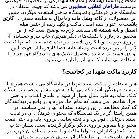
ماکت و یا استند ایستاده و تمام قد شهدا
یکی از محصولات فرهنگی
موسسه
طراحان انقلابی صحابیون
می باشد که جهت استفاده در
نمایشگاه های فرهنگی و نمایشگاه مذهبی استفاده میگردد. جنس
این محصولات از کاغذ
وینیل مات و یا براق
به سلیقه مشتری ،
کارتن
پلاست
به عنوان بنده اصلی ماکت و نگهدارنده از جنس
میله
استیل
و
پایه شیشه ای
میباشد. لازم به توضیح است که از این
محصول در بازار با تکنیک های دیگر همچون چاپ بنر و چسباندن آن
بر روی یونولیت و یا کارتن پلاست نیز دیده شده است که تنها کیفیت
کار را از بین برده است و متاسفانه بعضا کارفرمایان جهت پایین
آوردن قیمت تمام شده محصول تکنیک های به دیدگاه خود جدید را
استفاده می نمایند که تنها اثر را نابود می نماید.
کاربرد ماکت شهدا در کجاست؟
هنر استفاده از ماکت استند شهدا در نمایشگاه می بایست همراه با
پیوست فرهنگی باشد ، که می تواند به فهم بیشتر موضوع نمایشگاه
کمک نماید. به طور مثال بسیار از شهدا و علمای انقلاب و یا حتی
افراد شاخص می باشند که تمام آحاد مردم و در واقع بازدیدکنندگان
که کمتر مطالعه در این زمینه داشته اند آنها را نمی شناسند. در
همین راستا اگر در یک نمایشگاه که محتوای فرهنگی آن در قالب
استند ، پرتابل ، فوم برد و یا تخته شاسی بر روی پایه و یا حتی نصب
محتوا و یا تصاویر بر روی دیگر برگزار گردیده است، بسیار جذاب
است که در کنار این محتواها ماکت و یا استند ایستاده آن چهره نیز
نمایش داده شود. این نمایشگاه اثر بصری خوبی میتواند برای