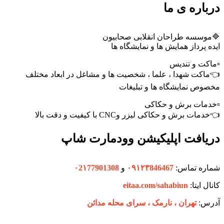
درباره ی ما
🔷موسسه طراحان انقلابی صحابیون
ایده پرداز همایش ها و نمایشگاه ها
▫️ماکت و تندیس
👈ماکت شهدا ، علما ، شخصیت ها و مشاغل در ابعاد مختلف
مخصوص نمایشگاه ها و تبلیغات
▫️خدمات برش و حکاکی
👈خدمات برش و حکاکی لیزر وCNC با کیفیت و دقت بالا
دریافت اپلیکیشن وودمارت شاپ
شماره تماس:
۰۹۱۲۳846467
و
۰2۱77901308
کانال ایتا:
eitaa.com/sahabiun
آدرس:
تهران ،‌ نارمک ، سرای محله مدائن