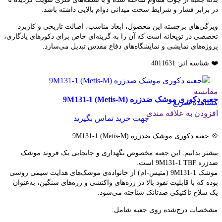
در برابر فشار و شرایط سخت میدانی دوام بالایی داشته باشد.
ویژگی‌های برجسته این محصول، ابعاد مناسب، اصالت تاریخی و کاربرد
تخصصی در توپخانه است که آن را به گزینه‌ای خاص برای دکورهای یادگاری،
پروژه‌های نمایشی و نمایشگاه‌های دفاع مقدس تبدیل می‌سازد.
❤️ شناسه اثر: 4011631
مقایسه
جعبه دکوری موشک ضدزره 9M131-1 (Metis-M)
مشاهده سریع
افزودن به علاقه مندی
جهت خرید تماس بگیرید
💠 جعبه دکوری موشک ضدزره 9M131-1 (Metis-M)
بیشتر بدانیم: این جعبه مخصوص نگهداری و جابجایی یک فروند موشک
ضدزره 9M131-1 TBF است.
موشک 9M131-1 (متیس-ام) از خانواده‌ی موشک‌های هدایت سیمی روسی
بوده که با قابلیت نفوذ بالا در زره‌های واکنشی و زره‌های سنگین، به‌عنوان
یک سلاح تاکتیکی ضدتانک شناخته می‌شود.
مشخصات درج‌شده روی جعبه شامل: