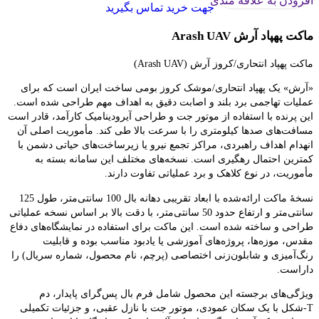
افزودن به علاقه مندی
جهت خرید تماس بگیرید
ماکت پهپاد آرش Arash UAV
ماکت پهپاد انتحاری/کروز آرش (Arash UAV)
«آرش» یک پهپاد انتحاری/موشک کروز بومی ساخت ایران است که برای
عملیات تهاجمی برد بلند و اصابت دقیق به اهداف مهم طراحی شده است.
این پرنده با استفاده از موتور جت و طراحی آیرودینامیک کارآمد، قادر است
مسافت‌های صدها کیلومتری را با سرعت بالا طی کند. مأموریت اصلی آن
انهدام اهداف راهبردی، مراکز تجمع نیرو یا زیرساخت‌های حیاتی دشمن با
کمترین احتمال رهگیری است. نسخه‌های مختلف این سامانه بسته به
مأموریت، در نوع کلاهک و برد عملیاتی تفاوت دارند.
نسخهٔ ماکت ارائه‌شده با ابعاد تقریبی دهانه بال 100 سانتی‌متر، طول 125
سانتی‌متر و ارتفاع حدود 50 سانتی‌متر، با دقت بالا بر اساس نسخه عملیاتی
طراحی و ساخته شده است. این ماکت برای استفاده در نمایشگاه‌های دفاع
مقدس، موزه‌ها، پروژه‌های آموزشی یا یادبود مناسب بوده و قابلیت
رنگ‌آمیزی و شابلون‌زنی اختصاصی (پرچم، نام محصول، شماره سریال) را
داراست.
ویژگی‌های برجسته این محصول شامل فرم بال پس‌گرای پایدار، دم
T‑شکل با یک سکان عمودی، موتور جت با نازل عقبی، و جزئیات تکمیلی