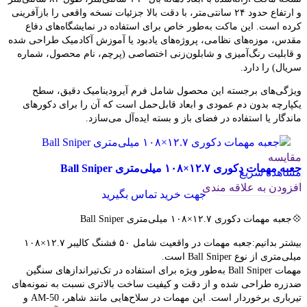
و ارتفاع حدود ۲۴ سانتی‌متر، با دقت بالا جزئیات نسخه واقعی را بازآفرینی
کرده است. این ماکت به‌طور خاص برای استفاده در نمایشگاه‌های دفاع
مقدس، موزه‌های نظامی، پروژه‌های یادبود یا آموزش آکادمیک طراحی شده
و قابلیت رنگ‌آمیزی و شابلون‌زنی اختصاصی (پرچم، نام محصول، شماره
سریال) را دارد.
ویژگی‌های برجسته این محصول شامل فرم آیرودینامیک دقیق، سطح
یکپارچه بدون دم عمودی و ابعاد قابل‌حمل است که آن را برای دکورهای
ماندگار یا استفاده در فضای باز و بسته ایده‌آل می‌سازد.
مقایسه
جعبه مهمات دکوری ۱۲.۷×۱۰۸ میلی‌متری Ball Sniper
مشاهده سریع
افزودن به علاقه مندی
جهت خرید تماس بگیرید
💠جعبه مهمات دکوری ۱۲.۷×۱۰۸ میلی‌متری Ball Sniper
بیشتر بدانیم:جعبه مهمات در واقعیت شامل ۵۰ فشنگ کالیبر ۱۲.۷×۱۰۸
میلی‌متری از نوع Ball Sniper است.
مهمات Ball Sniper به‌طور ویژه برای استفاده در تک‌تیراندازهای سنگین
ضدزره طراحی شده و از دقت و کیفیت ساخت بالاتری نسبت به نمونه‌های
تیرباری برخوردار است. این مهمات در سلاح‌هایی مانند شاهر، AM-50 و