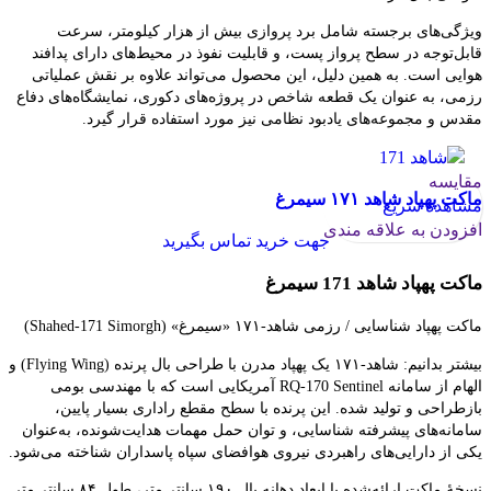
ویژگی‌های برجسته شامل برد پروازی بیش از هزار کیلومتر، سرعت
قابل‌توجه در سطح پرواز پست، و قابلیت نفوذ در محیط‌های دارای پدافند
هوایی است. به همین دلیل، این محصول می‌تواند علاوه بر نقش عملیاتی
رزمی، به عنوان یک قطعه شاخص در پروژه‌های دکوری، نمایشگاه‌های دفاع
مقدس و مجموعه‌های یادبود نظامی نیز مورد استفاده قرار گیرد.
مقایسه
ماکت پهپاد شاهد ۱۷۱ سیمرغ
مشاهده سریع
افزودن به علاقه مندی
جهت خرید تماس بگیرید
ماکت پهپاد شاهد 171 سیمرغ
ماکت پهپاد شناسایی / رزمی شاهد‑۱۷۱ «سیمرغ» (Shahed‑171 Simorgh)
بیشتر بدانیم: شاهد‑۱۷۱ یک پهپاد مدرن با طراحی بال پرنده (Flying Wing) و
الهام از سامانه RQ‑170 Sentinel آمریکایی است که با مهندسی بومی
بازطراحی و تولید شده. این پرنده با سطح مقطع راداری بسیار پایین،
سامانه‌های پیشرفته شناسایی، و توان حمل مهمات هدایت‌شونده، به‌عنوان
یکی از دارایی‌های راهبردی نیروی هوافضای سپاه پاسداران شناخته می‌شود.
نسخهٔ ماکت ارائه‌شده با ابعاد دهانه بال ۱۹۰ سانتی‌متر، طول ۸۴ سانتی‌متر