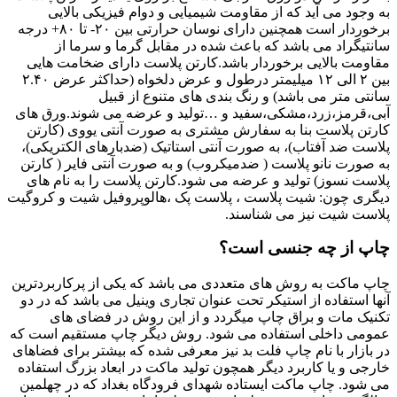
به وجود می آید که از مقاومت شیمیایی و دوام فیزیکی بالایی
برخوردار است همچنین دارای نوسان حرارتی بین ۲۰- تا ۸۰+ درجه
سانتیگراد می باشد که باعث شده در مقابل گرما و سرما از
مقاومت بالایی برخوردار باشد.کارتن پلاست دارای ضخامت هایی
بین ۲ الی ۱۲ میلیمتر درطول و عرض دلخواه (حداکثر عرض ۲.۴۰
سانتی متر می باشد) و رنگ بندی های متنوع از قبیل
آبی،قرمز،زرد،مشکی،سفید و …تولید و عرضه می شوند.ورق های
کارتن پلاست بنا به سفارش مشتری به صورت آنتی یووی (کارتن
پلاست ضد آفتاب)، به صورت آنتی استاتیک (ضدبارهای الکتریکی)،
به صورت نانو پلاست ( ضدمیکروب) و به صورت آنتی فایر ( کارتن
پلاست نسوز) تولید و عرضه می شود.کارتن پلاست را به نام های
دیگری چون: شیت پلاست ، پلاست پک ،هالوپروفیل شیت و کروگیت
پلاست شیت نیز می شناسند.
چاپ از چه جنسی است؟
چاپ ماکت به روش های متعددی می باشد که یکی از پرکاربردترین
آنها استفاده از استیکر تحت عنوان تجاری وینیل می باشد که در دو
تکنیک مات و براق چاپ میگردد و از این روش در فضای های
عمومی داخلی استفاده می شود. روش دیگر چاپ مستقیم است که
در بازار با نام چاپ فلت بد نیز معرفی شده که بیشتر برای فضاهای
خارجی و یا کاربرد دیگر همچون تولید ماکت در ابعاد بزرگ استفاده
می شود. چاپ ماکت ایستاده شهدای فرودگاه بغداد که در چهلمین