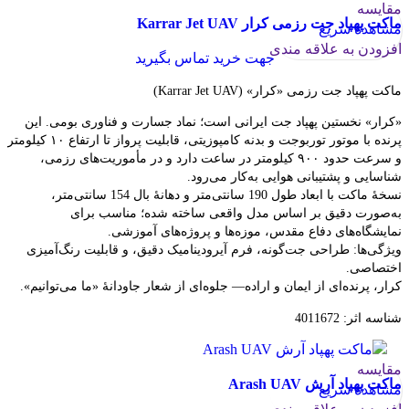
مقایسه
ماکت پهپاد جت رزمی کرار Karrar Jet UAV
مشاهده سریع
افزودن به علاقه مندی
جهت خرید تماس بگیرید
ماکت پهپاد جت رزمی «کرار» (Karrar Jet UAV)
«کرار» نخستین پهپاد جت ایرانی است؛ نماد جسارت و فناوری بومی. این
پرنده با موتور توربوجت و بدنه کامپوزیتی، قابلیت پرواز تا ارتفاع ۱۰ کیلومتر
و سرعت حدود ۹۰۰ کیلومتر در ساعت دارد و در مأموریت‌های رزمی،
شناسایی و پشتیبانی هوایی به‌کار می‌رود.
نسخهٔ ماکت با ابعاد طول 190 سانتی‌متر و دهانهٔ بال 154 سانتی‌متر،
به‌صورت دقیق بر اساس مدل واقعی ساخته شده؛ مناسب برای
نمایشگاه‌های دفاع مقدس، موزه‌ها و پروژه‌های آموزشی.
ویژگی‌ها: طراحی جت‌گونه، فرم آیرودینامیک دقیق، و قابلیت رنگ‌آمیزی
اختصاصی.
کرار، پرنده‌ای از ایمان و اراده— جلوه‌ای از شعار جاودانۀ «ما می‌توانیم».
شناسه اثر: 4011672
مقایسه
ماکت پهپاد آرش Arash UAV
مشاهده سریع