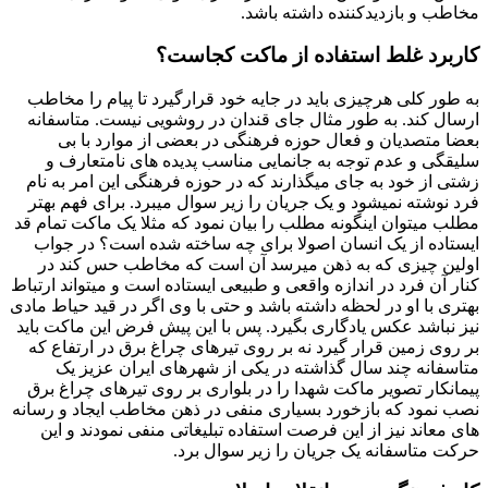
مخاطب و بازدیدکننده داشته باشد.
کاربرد غلط استفاده از ماکت کجاست؟
به طور کلی هرچیزی باید در جایه خود قرارگیرد تا پیام را مخاطب
ارسال کند. به طور مثال جای قندان در روشویی نیست. متاسفانه
بعضا متصدیان و فعال حوزه فرهنگی در بعضی از موارد با بی
سلیقگی و عدم توجه به جانمایی مناسب پدیده های نامتعارف و
زشتی از خود به جای میگذارند که در حوزه فرهنگی این امر به نام
فرد نوشته نمیشود و یک جریان را زیر سوال میبرد. برای فهم بهتر
مطلب میتوان اینگونه مطلب را بیان نمود که مثلا یک ماکت تمام قد
ایستاده از یک انسان اصولا برای چه ساخته شده است؟ در جواب
اولین چیزی که به ذهن میرسد آن است که مخاطب حس کند در
کنار آن فرد در اندازه واقعی و طبیعی ایستاده است و میتواند ارتباط
بهتری با او در لحظه داشته باشد و حتی با وی اگر در قید حیاط مادی
نیز نباشد عکس یادگاری بگیرد. پس با این پیش فرض این ماکت باید
بر روی زمین قرار گیرد نه بر روی تیرهای چراغ برق در ارتفاع که
متاسفانه چند سال گذاشته در یکی از شهرهای ایران عزیز یک
پیمانکار تصویر ماکت شهدا را در بلواری بر روی تیرهای چراغ برق
نصب نمود که بازخورد بسیاری منفی در ذهن مخاطب ایجاد و رسانه
های معاند نیز از این فرصت استفاده تبلیغاتی منفی نمودند و این
حرکت متاسفانه یک جریان را زیر سوال برد.