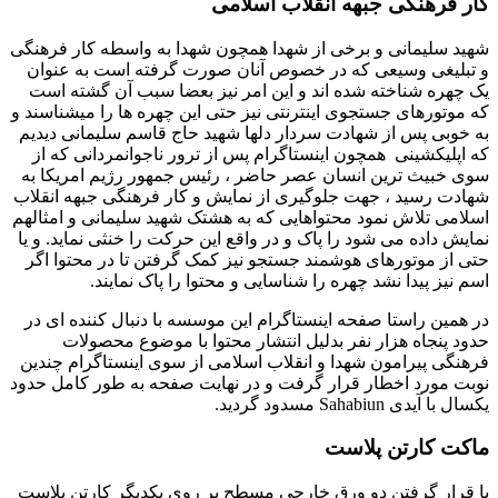
کار فرهنگی جبهه انقلاب اسلامی
شهید سلیمانی و برخی از شهدا همچون شهدا به واسطه کار فرهنگی
و تبلیغی وسیعی که در خصوص آنان صورت گرفته است به عنوان
یک چهره شناخته شده اند و این امر نیز بعضا سبب آن گشته است
که موتورهای جستجوی اینترنتی نیز حتی این چهره ها را میشناسند و
به خوبی پس از شهادت سردار دلها شهید حاج قاسم سلیمانی دیدیم
که اپلیکشینی همچون اینستاگرام پس از ترور ناجوانمردانی که از
سوی خبیث ترین انسان عصر حاضر ، رئیس جمهور رژیم امریکا به
شهادت رسید ، جهت جلوگیری از نمایش و کار فرهنگی جبهه انقلاب
اسلامی تلاش نمود محتواهایی که به هشتک شهید سلیمانی و امثالهم
نمایش داده می شود را پاک و در واقع این حرکت را خنثی نماید. و یا
حتی از موتورهای هوشمند جستجو نیز کمک گرفتن تا در محتوا اگر
اسم نیز پیدا نشد چهره را شناسایی و محتوا را پاک نمایند.
در همین راستا صفحه اینستاگرام این موسسه با دنبال کننده ای در
حدود پنجاه هزار نفر بدلیل انتشار محتوا با موضوع محصولات
فرهنگی پیرامون شهدا و انقلاب اسلامی از سوی اینستاگرام چندین
نوبت مورد اخطار قرار گرفت و در نهایت صفحه به طور کامل حدود
یکسال با آیدی Sahabiun مسدود گردید.
ماکت کارتن پلاست
با قرار گرفتن دو ورق خارجی مسطح بر روی یکدیگر کارتن پلاست