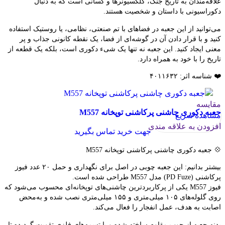
علاقه‌مندان به تاریخ جنگ، کلکسیونرها و کسانی است که به دنبال
دکوراسیونی با داستان و شخصیت هستند.
می‌توانید از این جعبه در فضاهای با تم صنعتی، نظامی، یا روستیک استفاده
کنید و با قرار دادن آن در گوشه‌ای از فضا، یک نقطه کانونی جذاب و پر
معنی ایجاد کنید. این جعبه نه تنها یک شیء دکوری است، بلکه یک قطعه از
تاریخ را با خود به همراه دارد.
❤️ شناسه اثر: ۴۰۱۱۶۳۲
مقایسه
جعبه دکوری چاشنی پرکاشنی توپخانه M557
مشاهده سریع
افزودن به علاقه مندی
جهت خرید تماس بگیرید
💠 جعبه دکوری چاشنی پرکاشنی توپخانه M557
بیشتر بدانیم: این جعبه چوبی در اصل برای نگهداری و حمل ۲۰ عدد فیوز
پرکاشنی (PD Fuze) مدل M557 طراحی شده است.
فیوز M557 یکی از پرکاربردترین چاشنی‌های توپخانه‌ای محسوب می‌شود که
روی گلوله‌های ۱۰۵ میلی‌متری و ۱۵۵ میلی‌متری نصب شده و به‌محض
اصابت به هدف، عمل انفجار را فعال می‌کند.
بدنه جعبه از چوب مقاوم ساخته شده و با تسمه‌های فلزی تقویت گردیده تا