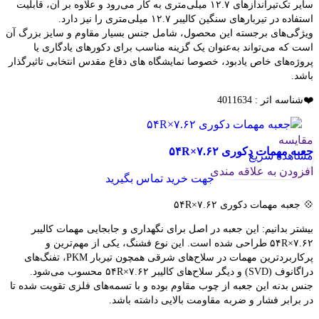
سایر تک‌تیراندازهای ۱۲.۷ میلی‌متری به کار می‌رود و علاوه بر آن، قابلیت
استفاده در تیربارهای سنگین کالیبر ۱۲.۷ میلی‌متری را نیز دارد.
ویژگی‌های برجسته این محصول، شامل جنس بسیار مقاوم و سایز بزرگ آن
است که می‌تواند به‌عنوان یک گزینه مناسب برای دکورهای یادگاری یا
پروژه‌های خاص یادبود، خصوصا نمایشگاه های دفاع مقدس انتخابی تاثیرگذار
باشد.
❤️شناسه اثر : 4011634
مقایسه
جعبه مهمات دکوری ۷.۶۲×۵۴R
مشاهده سریع
افزودن به علاقه مندی
جهت خرید تماس بگیرید
💠 جعبه مهمات دکوری ۷.۶۲×۵۴R
بیشتر بدانیم: این جعبه در اصل برای نگهداری و جابجایی مهمات کالیبر
۷.۶۲×۵۴R طراحی شده است. این نوع فشنگ، یکی از مهم‌ترین و
پرکاربردترین مهمات در سلاح‌های شرقی همچون تیربار PKM، تفنگ‌های
دراگانوف (SVD) و دیگر سلاح‌های کالیبر ۷.۶۲×۵۴R محسوب می‌شود.
جنس بدنه این جعبه از چوب مقاوم بوده و با تسمه‌های فلزی تقویت شده تا
در برابر فشار و ضربه مقاومت بالایی داشته باشد.