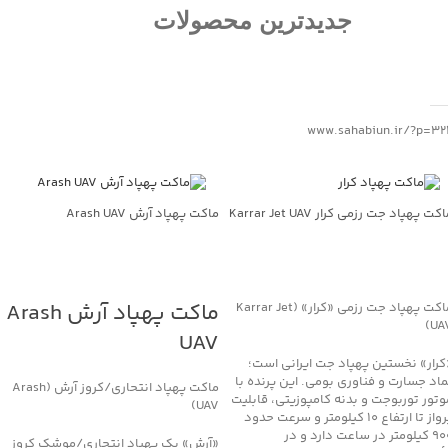
جدیدترین محصولات
www.sahabiun.ir/?p=32
کت پهپاد جت رزمی کرار Karrar Jet UAV
ماکت پهپاد آرش Arash UAV
جهت خرید تماس بگیرید
جهت خرید تماس بگیرید
ماکت پهپاد آرش Arash
ماکت پهپاد جت رزمی «کرار» (Karrar Jet
UAV
UAV
کرار» نخستین پهپاد جت ایرانی است؛
ماد جسارت و فناوری بومی. این پرنده با
ماکت پهپاد انتحاری/کروز آرش (Arash
وتور توربوجت و بدنه کامپوزیتی، قابلیت
UAV)
پرواز تا ارتفاع ۱۰ کیلومتر و سرعت حدود
۹۰۰ کیلومتر در ساعت دارد و در
«آرش» یک پهپاد انتحاری/موشک کروز