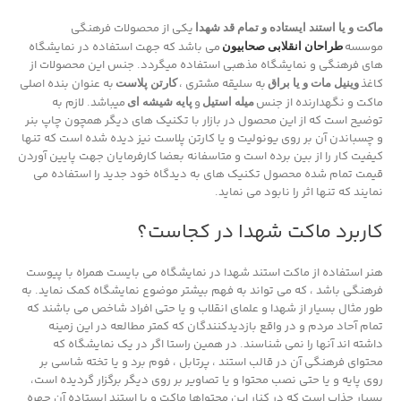
یکی از محصولات فرهنگی
ماکت و یا استند ایستاده و تمام قد شهدا
موسسه
می باشد که جهت استفاده در نمایشگاه
طراحان انقلابی صحابیون
های فرهنگی و نمایشگاه مذهبی استفاده میگردد. جنس این محصولات از
کاغذ
به سلیقه مشتری ،
به عنوان بنده اصلی
وینیل مات و یا براق
کارتن پلاست
ماکت و نگهدارنده از جنس
و
میباشد. لازم به
میله استیل
پایه شیشه ای
توضیح است که از این محصول در بازار با تکنیک های دیگر همچون چاپ بنر
و چسباندن آن بر روی یونولیت و یا کارتن پلاست نیز دیده شده است که تنها
کیفیت کار را از بین برده است و متاسفانه بعضا کارفرمایان جهت پایین آوردن
قیمت تمام شده محصول تکنیک های به دیدگاه خود جدید را استفاده می
نمایند که تنها اثر را نابود می نماید.
کاربرد ماکت شهدا در کجاست؟
هنر استفاده از ماکت استند شهدا در نمایشگاه می بایست همراه با پیوست
فرهنگی باشد ، که می تواند به فهم بیشتر موضوع نمایشگاه کمک نماید. به
طور مثال بسیار از شهدا و علمای انقلاب و یا حتی افراد شاخص می باشند که
تمام آحاد مردم و در واقع بازدیدکنندگان که کمتر مطالعه در این زمینه
داشته اند آنها را نمی شناسند. در همین راستا اگر در یک نمایشگاه که
محتوای فرهنگی آن در قالب استند ، پرتابل ، فوم برد و یا تخته شاسی بر
روی پایه و یا حتی نصب محتوا و یا تصاویر بر روی دیگر برگزار گردیده است،
بسیار جذاب است که در کنار این محتواها ماکت و یا استند ایستاده آن چهره