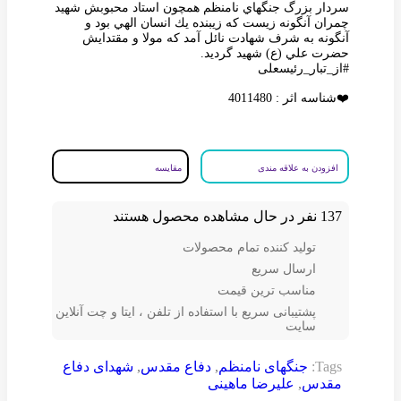
سردار بزرگ جنگهاي نامنظم همچون استاد محبوبش شهيد
چمران آنگونه زيست كه زيبنده يك انسان الهي بود و
آنگونه به شرف شهادت نائل آمد كه مولا و مقتدايش
حضرت علي (ع) شهيد گرديد.
#از_تبار_رئیسعلی
❤️شناسه اثر : 4011480
افزودن به علاقه مندی
مقایسه
137
نفر در حال مشاهده محصول هستند
تولید کننده تمام محصولات
ارسال سریع
مناسب ترین قیمت
پشتیبانی سریع با استفاده از تلفن ، ایتا و چت آنلاین
سایت
Tags:
جنگهای نامنظم
,
دفاع مقدس
,
شهدای دفاع
مقدس
,
علیرضا ماهینی