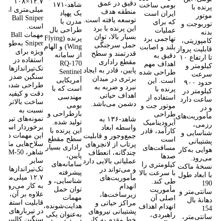
۱۲.۷×۱۰۸
دقیق در عمق
شاهد‑۱۷۱
بومی ساخت
پرنده با
میلی‌متری از نو
منطقه هدف
یک پهپاد
ایران است
موتور
Ball Sniper
توسعه یافته است.
مدرن با
که برای
توربوجت و
است.
این پرنده با برد
طراحی بال
عملیات
بدنه
مهمات Ball
بسیار بالا، توان
پرنده (Flying
تهاجمی برد
کامپوزیتی،
Sniper به‌طور
حمل سرجنگی
Wing) و الهام
بلند و اصابت
قابلیت پرواز
ویژه برای
قدرتمند و سطح
از سامانه
دقیق به
تا ارتفاع ۱۰
استفاده در
مقطع راداری
RQ‑170
اهداف مهم
کیلومتر و
تک‌تیراندازهای
پایین، قادر به ایجاد
Sentinel
طراحی شده
سرعت
سنگین ضدزره
برتری در میدان
آمریکایی
است. این
حدود ۹۰۰
طراحی شده و ا
نبرد و ضربه به
است که با
پرنده با
کیلومتر در
دقت و کیفیت
اهداف حیاتی
مهندسی
استفاده از
ساعت دارد
ساخت بالاتری
دشمن می‌باشد.
بومی
موتور جت و
و در
نسبت به
بازطراحی و
طراحی
مأموریت‌های
نمونه‌های تیربار
شاهد‑۱۳۶ به
تولید شده.
آیرودینامیک
رزمی،
برخوردار است.
واسطه ابعاد
این پرنده با
کارآمد، قادر
شناسایی و
این مهمات در
جمع‌وجور و قابلیت
سطح مقطع
است
پشتیبانی
سلاح‌هایی مانند
پرتاب از لانچرهای
راداری بسیار
مسافت‌های
هوایی به‌کار
شاهر، -50
چندگانه، انعطاف
پایین،
صدها
می‌رود.
سایر
عملیاتی بالایی دارد
سامانه‌های
کیلومتری را
نسخهٔ ماکت
تک‌تیراندازهای
و می‌تواند در
پیشرفته
با سرعت بالا
با ابعاد طول
۱۲.۷ میلی‌متری
مأموریت‌های
شناسایی، و
طی کند.
190
به کار می‌رود و
انهدام
توان حمل
مأموریت
سانتی‌متر و
علاوه بر آن،
زیرساخت‌ها،
مهمات
اصلی آن
دهانهٔ بال
قابلیت استفاده
مراکز حیاتی و
هدایت‌شونده،
انهدام اهداف
154
در تیربارهای
پشتیبانی نیروهای
به‌عنوان یکی
راهبردی،
سانتی‌متر،
سنگین کالیبر
خط مقدم به کار