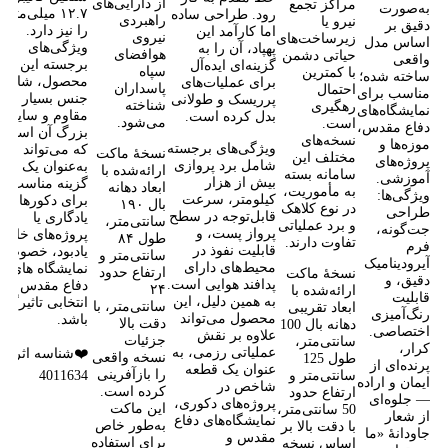
از دارایی‌های
مراکز تجمع
به‌صورت
۱۲.۷ میلی‌متری
رود. طراحی ساده
راهبردی
نیرو یا
دقیق بر
را نیز دارد.
اما کارآمد این
نیروی
زیرساخت‌های
اساس مدل
ویژگی‌های
پهپاد، آن را به
هوافضای
حیاتی دشمن
واقعی
برجسته این
گزینه‌ای ایده‌آل
سپاه
با کمترین
ساخته شده؛
محصول، شامل
برای عملیات‌های
پاسداران
احتمال
مناسب برای
جنس بسیار
پرریسک و طولانی
شناخته
رهگیری
نمایشگاه‌های
مقاوم و سایز
بدل کرده است.
می‌شود.
است.
دفاع مقدس،
بزرگ آن است
نسخه‌های
موزه‌ها و
ویژگی‌های برجسته
که می‌تواند
نسخهٔ ماکت
مختلف این
پروژه‌های
شامل برد پروازی
به‌عنوان یک
ارائه‌شده با
سامانه بسته
آموزشی.
بیش از هزار
گزینه مناسب
ابعاد دهانه
به مأموریت،
ویژگی‌ها:
کیلومتر، سرعت
برای دکورهای
بال ۱۹۰
در نوع کلاهک
طراحی
قابل‌توجه در سطح
یادگاری یا
سانتی‌متر،
و برد عملیاتی
جت‌گونه،
پرواز پست، و
پروژه‌های خاص
طول ۸۴
تفاوت دارند.
فرم
قابلیت نفوذ در
یادبود، خصوصا
سانتی‌متر و
آیرودینامیک
محیط‌های دارای
نمایشگاه های
ارتفاع حدود
نسخهٔ ماکت
دقیق، و
پدافند هوایی است.
دفاع مقدس
۲۴
ارائه‌شده با
قابلیت
به همین دلیل، این
انتخابی تاثیرگذا
سانتی‌متر، با
ابعاد تقریبی
رنگ‌آمیزی
محصول می‌تواند
باشد.
دقت بالا
دهانه بال 100
اختصاصی.
علاوه بر نقش
جزئیات
سانتی‌متر،
کرار،
عملیاتی رزمی، به
❤️شناسه اثر :
نسخه واقعی
طول 125
پرنده‌ای از
عنوان یک قطعه
را بازآفرینی
4011634
سانتی‌متر و
ایمان و اراده
شاخص در
کرده است.
ارتفاع حدود
— جلوه‌ای
پروژه‌های دکوری،
این ماکت
50 سانتی‌متر،
از شعار
نمایشگاه‌های دفاع
به‌طور خاص
با دقت بالا بر
جاودانۀ «ما
مقدس و
برای استفاده
اساس نسخه