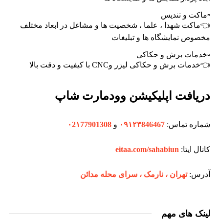
▫️ماکت و تندیس
👈ماکت شهدا ، علما ، شخصیت ها و مشاغل در ابعاد مختلف
مخصوص نمایشگاه ها و تبلیغات
▫️خدمات برش و حکاکی
👈خدمات برش و حکاکی لیزر وCNC با کیفیت و دقت بالا
دریافت اپلیکیشن وودمارت شاپ
شماره تماس:
۰۹۱۲۳846467
و
۰2۱77901308
کانال ایتا:
eitaa.com/sahabiun
آدرس:
تهران ،‌ نارمک ، سرای محله مدائن
لینک های مهم