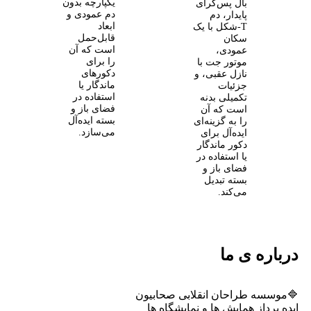
یکپارچه بدون
بال پس‌گرای
دم عمودی و
پایدار، دم
ابعاد
T‑شکل با یک
قابل‌حمل
سکان
است که آن
عمودی،
را برای
موتور جت با
دکورهای
نازل عقبی، و
ماندگار یا
جزئیات
استفاده در
تکمیلی بدنه
فضای باز و
است که آن
بسته ایده‌آل
را به گزینه‌ای
می‌سازد.
ایده‌آل برای
دکور ماندگار
یا استفاده در
فضای باز و
بسته تبدیل
می‌کند.
درباره ی ما
🔷موسسه طراحان انقلابی صحابیون
ایده پرداز همایش ها و نمایشگاه ها