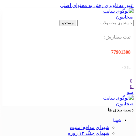
عبور به ناوبری
رفتن به محتوای اصلی
جستجو
ثبت سفارش:
77901308
-۰21
0
0
منو
دسته بندی ها
شهدا
شهدای مدافع امنیت
شهدای جنگ ۱۲ روزه