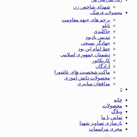
شهدای شاخص زن
محصولات فرهنگی
پرچم های جبهه مقاومت
تابلو
جاکلیدی
تندیس یادبود
جهادگر بسیجی
خط امام این بود
دشمنان جمهوری اسلامی
کاریکاتور
آزادگان
ماکت شخصیت های عاشورا
محصولات دانش آموزی
مدافعان سایبری
خانه
محصولات
وبلاگ
تماس با ما
بازسازی تصاویر شهدا
مجری مراسمات