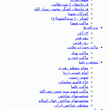
فرماندهان ارشد نظامی
فرماندهان لشگر محمد رسول الله
کودکان شهدا
لشکر ۱۰ سیدالشهدا(ع)
ماکت شهدا
یوم الله ها
۱۳ آبان
دهه فجر
روز قدس
ماکت تجهیزات نظامی
ماکت پهپاد
ماکت خودرو
مشاهیرو علما
مقام معظم رهبری
امام خمینی (ره)
شهید رئیسی
حاج قاسم سلیمانی
ماکت علما
ماکت شهید سید حسن نصرالله
شخصیتهای شاخص
شخصیتهای شاخص جهان اسلام
مشاهیر شاخص ایران
زنان سرزمین من