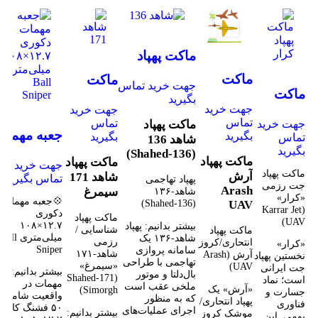
مقایسه
مشاهده سریع
ماکت پهپاد
مقایسه
مقایسه
افزودن به علاقه
شاهد ۱۳۶
مشاهده
ماکت
مشاهده
ماکت
مقایسه
مندی
جهت خرید تماس
سریع
(Shahed‑۱۳۶)
سریع
مشاهده
ماکت
پهپاد آرش
پهپاد
بگیرید
افزودن به
افزودن به
سریع
جهت خرید
جهت خرید
پهپاد جت
Arash
شاهد ۱۷۱
علاقه مندی
علاقه مندی
افزودن به
مقایسه
تماس
تماس
جهت خرید
ماکت پهپاد
رزمی
علاقه
UAV
مشاهده سریع
سیمرغ
جعبه مهمات
بگیرید
بگیرید
تماس
شاهد 136
مندی
افزودن به
کرار
بگیرید
دکوری
(Shahed‑136)
علاقه مندی
ماکت پهپاد
ماکت پهپاد
جهت خرید
Karrar
۱۲.۷×۱۰۸
ماکت پهپاد
آرش
شاهد 171
تماس بگیرید
پهپاد تهاجمی
Jet UAV
جت رزمی
میلی‌متری
Arash
شاهد‑۱۳۶
سیمرغ
«کرار»
💠جعبه مهمات
(Shahed‑136)
UAV
Ball Sniper
(Karrar Jet
دکوری
ماکت پهپاد
UAV)
۱۲.۷×۱۰۸
بیشتر بدانیم: پهپاد
شناسایی /
ماکت پهپاد
میلی‌متری Ball
شاهد‑۱۳۶ یک
رزمی
انتحاری/کروز
«کرار»
Sniper
سامانه پروازی
شاهد‑۱۷۱
آرش (Arash
نخستین پهپاد
تهاجمی با طراحی
«سیمرغ»
UAV)
جت ایرانی
بیشتر بدانیم:جع
بال‌دلتا و موتور
(Shahed‑171
است؛ نماد
مهمات در
ملخی عقب است
«آرش» یک
Simorgh)
جسارت و
واقعیت شامل
که به منظور
پهپاد انتحاری/
فناوری
۵۰ فشنگ کالیبر
اجرای عملیات‌های
بیشتر بدانیم:
موشک کروز
بومی. این