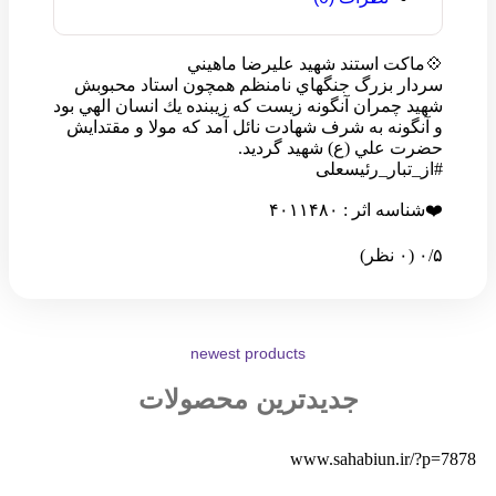
💠ماکت استند شهيد عليرضا ماهيني
سردار بزرگ جنگهاي نامنظم همچون استاد محبوبش
شهيد چمران آنگونه زيست كه زيبنده يك انسان الهي بود
و آنگونه به شرف شهادت نائل آمد كه مولا و مقتدايش
حضرت علي (ع) شهيد گرديد.
#از_تبار_رئیسعلی
❤️شناسه اثر : ۴۰۱۱۴۸۰
‫۰/۵
‫(۰ نظر)
newest products
جدیدترین محصولات
www.sahabiun.ir/?p=7878