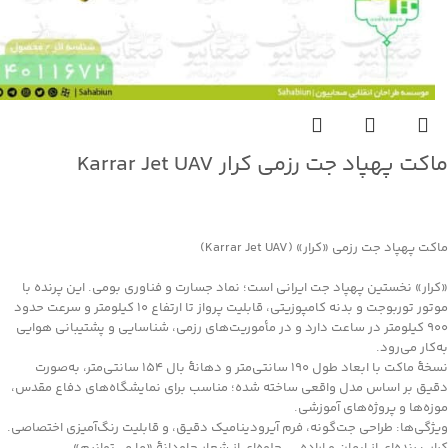
ماکت پهپاد جت رزمی کرار Karrar Jet UAV
جهت خرید تماس بگیرید
ماکت پهپاد جت رزمی «کرار» (Karrar Jet UAV)
«کرار» نخستین پهپاد جت ایرانی است؛ نماد جسارت و فناوری بومی. این پرنده با
موتور توربوجت و بدنه کامپوزیتی، قابلیت پرواز تا ارتفاع ۱۰ کیلومتر و سرعت حدود
۹۰۰ کیلومتر در ساعت دارد و در مأموریت‌های رزمی، شناسایی و پشتیبانی هوایی
به‌کار می‌رود.
نسخهٔ ماکت با ابعاد طول 190 سانتی‌متر و دهانهٔ بال 154 سانتی‌متر، به‌صورت
دقیق بر اساس مدل واقعی ساخته شده؛ مناسب برای نمایشگاه‌های دفاع مقدس،
موزه‌ها و پروژه‌های آموزشی.
ویژگی‌ها: طراحی جت‌گونه، فرم آیرودینامیک دقیق، و قابلیت رنگ‌آمیزی اختصاصی.
کرار، پرنده‌ای از ایمان و اراده— جلوه‌ای از شعار جاودانۀ «ما می‌توانیم».