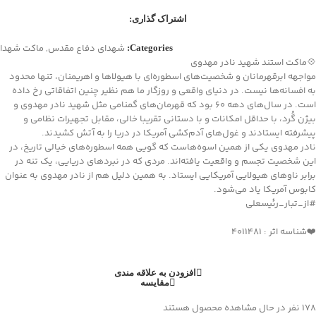
اشتراک گذاری:
شهدای دفاع مقدس
,
ماکت شهدا
Categories:
💠ماکت استند شهيد نادر مهدوی
مواجهه ابرقهرمانان و شخصیت‌های اسطوره‌ای با هیولاها و اهریمنان، تنها محدود
به افسانه‌ها نیست. در دنیای واقعی و روزگار ما هم نظیر چنین اتفاقاتی رخ داده
است. در سال‌های دهه 60 بود که قهرمان‌های گمنامی مثل شهید نادر مهدوی و
بیژن گُرد، با حداقل امکانات و با دستانی تقریبا خالی، مقابل تجهیرات نظامی و
پیشرفته‌ ایستادند و غول‌های آدم‌کشی آمریکا در دریا را به آتش کشیدند.
نادر مهدوی یکی از همین اسوه‌هاست که گویی همه اسطوره‌های خیالی تاریخ، در
این شخصیت تجسم و واقعیت یافته‌اند. مردی که در نبردهای دریایی، یک تنه در
برابر ناوهای هیولایی آمریکایی ایستاد. به همین دلیل هم از نادر مهدوی به عنوان
کابوس آمریکا یاد می‌شود.
#از_تبار_رئیسعلی
❤️شناسه اثر : 4011481
افزودن به علاقه مندی
مقایسه
178
نفر در حال مشاهده محصول هستند