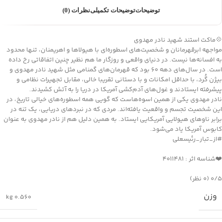
توضیحات
توضیحات تکمیلی
نظرات (0)
💠ماکت استند شهيد نادر مهدوی
مواجهه ابرقهرمانان و شخصیت‌های اسطوره‌ای با هیولاها و اهریمنان، تنها محدود
به افسانه‌ها نیست. در دنیای واقعی و روزگار ما هم نظیر چنین اتفاقاتی رخ داده
است. در سال‌های دهه ۶۰ بود که قهرمان‌های گمنامی مثل شهید نادر مهدوی و
بیژن گُرد، با حداقل امکانات و با دستانی تقریبا خالی، مقابل تجهیرات نظامی و
پیشرفته‌ ایستادند و غول‌های آدم‌کشی آمریکا در دریا را به آتش کشیدند.
نادر مهدوی یکی از همین اسوه‌هاست که گویی همه اسطوره‌های خیالی تاریخ، در
این شخصیت تجسم و واقعیت یافته‌اند. مردی که در نبردهای دریایی، یک تنه در
برابر ناوهای هیولایی آمریکایی ایستاد. به همین دلیل هم از نادر مهدوی به عنوان
کابوس آمریکا یاد می‌شود.
#از_تبار_رئیسعلی
❤️شناسه اثر : ۴۰۱۱۴۸۱
‫۰/۵
‫(۰ نظر)
وزن
0.560 kg