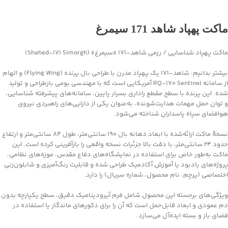
جهت خرید تماس بگیرید
ماکت پهپاد شاهد 171 سیمرغ
ماکت پهپاد شناسایی / رزمی شاهد‑۱۷۱ «سیمرغ» (Shahed‑171 Simorgh)
بیشتر بدانیم: شاهد‑۱۷۱ یک پهپاد مدرن با طراحی بال پرنده (Flying Wing) و الهام
از سامانه RQ‑170 Sentinel آمریکایی است که با مهندسی بومی بازطراحی و تولید
شده. این پرنده با سطح مقطع راداری بسیار پایین، سامانه‌های پیشرفته شناسایی،
و توان حمل مهمات هدایت‌شونده، به‌عنوان یکی از دارایی‌های راهبردی نیروی
هوافضای سپاه پاسداران شناخته می‌شود.
نسخهٔ ماکت ارائه‌شده با ابعاد دهانه بال ۱۹۰ سانتی‌متر، طول ۸۴ سانتی‌متر و ارتفاع
حدود ۲۴ سانتی‌متر، با دقت بالا جزئیات نسخه واقعی را بازآفرینی کرده است. این
ماکت به‌طور خاص برای استفاده در نمایشگاه‌های دفاع مقدس، موزه‌های نظامی،
پروژه‌های یادبود یا آموزش آکادمیک طراحی شده و قابلیت رنگ‌آمیزی و شابلون‌زنی
اختصاصی (پرچم، نام محصول، شماره سریال) را دارد.
ویژگی‌های برجسته این محصول شامل فرم آیرودینامیک دقیق، سطح یکپارچه بدون
دم عمودی و ابعاد قابل‌حمل است که آن را برای دکورهای ماندگار یا استفاده در
فضای باز و بسته ایده‌آل می‌سازد.