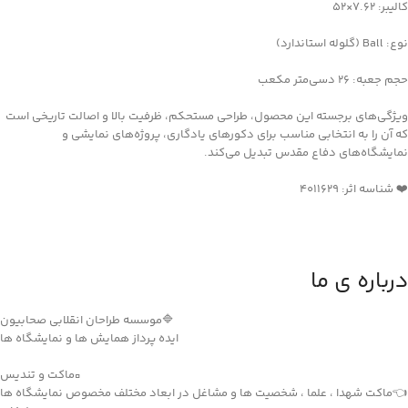
کالیبر: ۷.۶۲×۵۲
نوع: Ball (گلوله استاندارد)
حجم جعبه: ۲۶ دسی‌متر مکعب
ویژگی‌های برجسته این محصول، طراحی مستحکم، ظرفیت بالا و اصالت تاریخی است
که آن را به انتخابی مناسب برای دکورهای یادگاری، پروژه‌های نمایشی و
نمایشگاه‌های دفاع مقدس تبدیل می‌کند.
❤️ شناسه اثر: 4011629
درباره ی ما
🔷موسسه طراحان انقلابی صحابیون
ایده پرداز همایش ها و نمایشگاه ها
▫️ماکت و تندیس
👈ماکت شهدا ، علما ، شخصیت ها و مشاغل در ابعاد مختلف مخصوص نمایشگاه ها