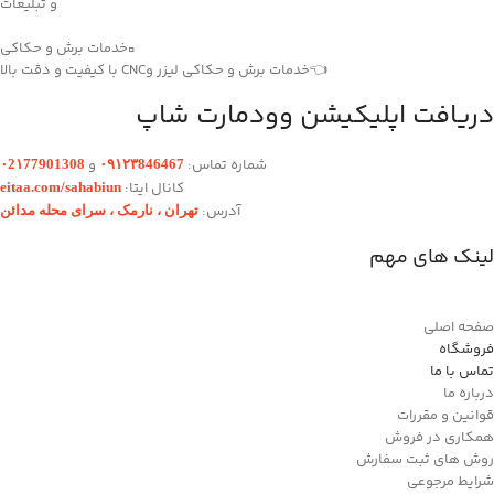
و تبلیغات
▫️خدمات برش و حکاکی
👈خدمات برش و حکاکی لیزر وCNC با کیفیت و دقت بالا
دریافت اپلیکیشن وودمارت شاپ
شماره تماس:
و
۰2۱77901308
۰۹۱۲۳846467
کانال ایتا:
eitaa.com/sahabiun
آدرس:
تهران ،‌ نارمک ، سرای محله مدائن
لینک های مهم
صفحه اصلی
فروشگاه
تماس با ما
درباره ما
قوانین و مقررات
همکاری در فروش
روش های ثبت سفارش
شرایط مرجوعی