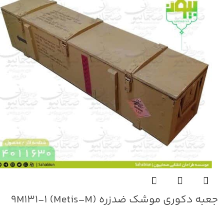
جعبه دکوری موشک ضدزره 9M131-1 (Metis-M)