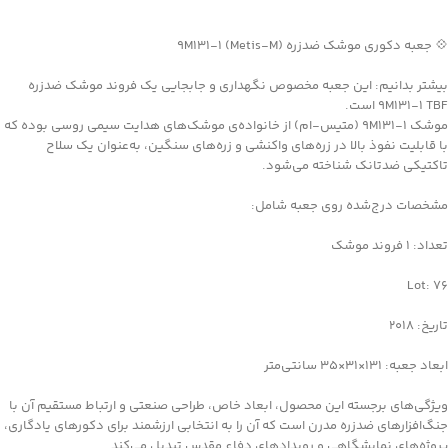
جهت خرید تماس بگیرید
💠 جعبه دکوری موشک ضدزره 9M131-1 (Metis-M)
بیشتر بدانیم: این جعبه مخصوص نگهداری و جابجایی یک فروند موشک ضدزره
9M131-1 TBF است.
موشک 9M131-1 (متیس-ام) از خانواده‌ی موشک‌های هدایت سیمی روسی بوده که
با قابلیت نفوذ بالا در زره‌های واکنشی و زره‌های سنگین، به‌عنوان یک سلاح
تاکتیکی ضدتانک شناخته می‌شود.
مشخصات درج‌شده روی جعبه شامل:
تعداد: 1 فروند موشک
Lot: 76
تاریخ: 2018
ابعاد جعبه: 131×31×35 سانتی‌متر
ویژگی‌های برجسته این محصول، ابعاد خاص، طراحی صنعتی و ارتباط مستقیم آن با
جنگ‌افزارهای ضدزره مدرن است که آن را به انتخابی ارزشمند برای دکورهای یادگاری،
پروژه‌های نمایشگاهی و رویدادهای دفاع مقدس تبدیل می‌کند.