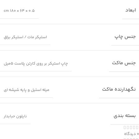
ابعاد
0.5 × 64 × 180 cm
جنس چاپ
استیکر مات / استیکر براق
جنس ماکت
چاپ استیکر بر روی کارتن پلاست 5میل
نگهدارنده ماکت
میله استیل و پایه شیشه ای
بسته بندی
نایلون حبابدار
0 دیدگاه