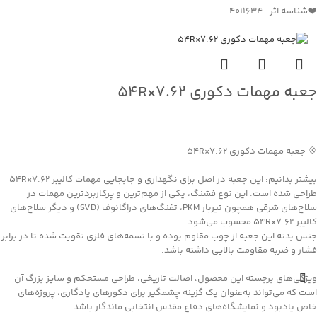
❤️شناسه اثر : 4011634
جعبه مهمات دکوری ۷.۶۲×۵۴R
جهت خرید تماس بگیرید
💠 جعبه مهمات دکوری ۷.۶۲×۵۴R
بیشتر بدانیم: این جعبه در اصل برای نگهداری و جابجایی مهمات کالیبر ۷.۶۲×۵۴R
طراحی شده است. این نوع فشنگ، یکی از مهم‌ترین و پرکاربردترین مهمات در
سلاح‌های شرقی همچون تیربار PKM، تفنگ‌های دراگانوف (SVD) و دیگر سلاح‌های
کالیبر ۷.۶۲×۵۴R محسوب می‌شود.
جنس بدنه این جعبه از چوب مقاوم بوده و با تسمه‌های فلزی تقویت شده تا در برابر
فشار و ضربه مقاومت بالایی داشته باشد.
ویژگی‌های برجسته این محصول، اصالت تاریخی، طراحی مستحکم و سایز بزرگ آن
است که می‌تواند به‌عنوان یک گزینه چشمگیر برای دکورهای یادگاری، پروژه‌های
خاص یادبود و نمایشگاه‌های دفاع مقدس انتخابی ماندگار باشد.