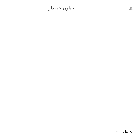
دی
نایلون حبابدار
 کاظمی”