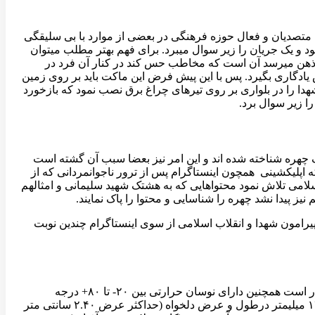
ا متصدیان و فعال حوزه فرهنگی در بعضی از موارد با بی سلیقگی
د و یک جریان را زیر سوال میبرد. برای فهم بهتر مطلب میتوان
به ذهن میرسد آن است که مخاطب حس کند در کنار آن فرد در
س یادگاری بگیرد. پس با این پیش فرض این ماکت باید بر روی زمین
هدا را در بلواری بر روی تیرهای چراغ برق نصب نمود که بازخورد
ا زیر سوال برد.
چهره شناخته شده اند و این امر نیز بعضا سبب آن گشته است
 اپلیکشینی همچون اینستاگرام پس از ترور ناجوانمردانی که از
امی تلاش نمود محتواهایی که به هشتک شهید سلیمانی و امثالهم
یز پیدا نشد چهره را شناسایی و محتوا را پاک نمایند.
پیرامون شهدا و انقلاب اسلامی از سوی اینستاگرام چندین نوبت
با قرار گرفتن دو ورق خارجی مسطح بر روی یکدیگر کارتن پلاست به وجود می آید که از مقاومت شیمیایی و دوام فیزیکی بالایی برخوردار است همچنین دارای نوسان حرارتی بین ۲۰- تا ۸۰+ درجه
سانتیگراد می باشد که باعث شده در مقابل گرما و سرما از مقاومت بالایی برخوردار باشد.کارتن پلاست دارای ضخامت هایی بین ۲ الی ۱۲ میلیمتر درطول و عرض دلخواه (حداکثر عرض ۲.۴۰ سانتی متر