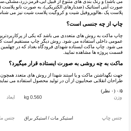
می باشد) و رنگ بندی های متنوع از قبیل آبی،قرمز،زرد،مشکی،س
صورت آنتی استاتیک (ضدبارهای الکتریکی)، به صورت نانو پلاست (
پلاست پک ،هالوپروفیل شیت و کروگیت پلاست شیت نیز می شناس
چاپ از چه جنسی است؟
چاپ ماکت به روش های متعددی می باشد که یکی از پرکاربردترین آ
عمومی داخلی استفاده می شود. روش دیگر چاپ مستقیم است که در ب
می شود. چاپ ماکت ایستاده شهدای فرودگاه بغداد که در چهلمین س
قسمت پروژه ها مشاهده نمایید.
ماکت به چه روشی به صورت ایستاده قرار میگیرد؟
جهت نگهداشتن ماکت و یا استند شهدا از روش های متعدد همچون س
طراحان انقلابی صحابیون از آن در تولید محصول استفاده می نماید
‫۰/۵
‫(۰ نظر)
0.560 kg
وزن
ابعاد
جنس چاپ
استیکر مات / استیکر براق
جنس ما