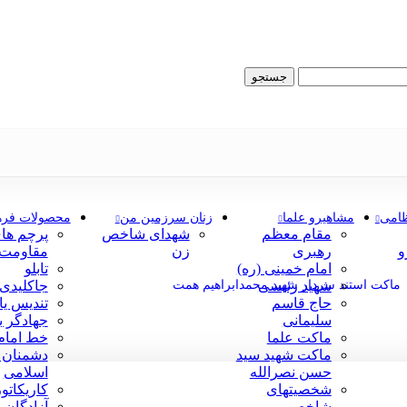
جستجو
ظامی
مشاهیرو علما
زنان سرزمین من
محصولات فره
مقام معظم
شهدای شاخص
پرچم ها
و
رهبری
زن
مقاومت
امام خمینی (ره)
تابلو
ماکت استند سردار شهید محمدابراهیم همت
شهید رئیسی
جاکلیدی
حاج قاسم
تندیس یا
سلیمانی
جهادگر 
ماکت علما
خط امام 
ماکت شهید سید
دشمنان 
حسن نصرالله
اسلامی
شخصیتهای
کاریکاتور
شاخص
آزادگان