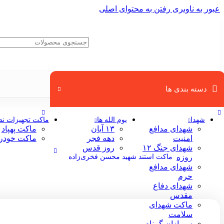
عبور به ناوبری
رفتن به محتوای اصلی
دسته بندی ها
خانه
/
فروشگاه
/
ماکت شهدا
/
ماکت استند شهید احمد کاظمی
شهدا
یوم الله ها
ماکت تجهیزات ن
شهدای مدافع
۱۳ آبان
ماکت پهپاد
امنیت
دهه فجر
ماکت خودر
شهدای جنگ ۱۲
روز قدس
ماکت استند شهید محسن فخری‌زاده
روزه
شهدای مدافع
حرم
شهدای دفاع
مقدس
ماکت شهدای
سلامت
سربازان گمنام