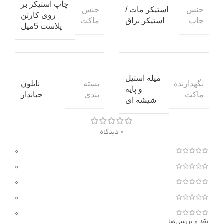
چاپ استیکر بر
جنس
جنس
استیکر مات /
روی کارتن
چاپ
ماکت
استیکر براق
پلاست 5میل
میله استیل
نگهدارنده
بسته
نایلون
و پایه
ماکت
بندی
حبابدار
شیشه ای
0 دیدگاه
0
0
0
0
0
نقد و بررسی‌ها