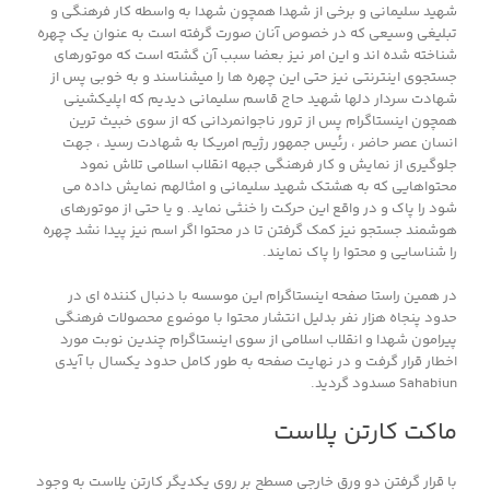
شهید سلیمانی و برخی از شهدا همچون شهدا به واسطه کار فرهنگی و
تبلیغی وسیعی که در خصوص آنان صورت گرفته است به عنوان یک چهره
شناخته شده اند و این امر نیز بعضا سبب آن گشته است که موتورهای
جستجوی اینترنتی نیز حتی این چهره ها را میشناسند و به خوبی پس از
شهادت سردار دلها شهید حاج قاسم سلیمانی دیدیم که اپلیکشینی
همچون اینستاگرام پس از ترور ناجوانمردانی که از سوی خبیث ترین
انسان عصر حاضر ، رئیس جمهور رژیم امریکا به شهادت رسید ، جهت
جلوگیری از نمایش و کار فرهنگی جبهه انقلاب اسلامی تلاش نمود
محتواهایی که به هشتک شهید سلیمانی و امثالهم نمایش داده می
شود را پاک و در واقع این حرکت را خنثی نماید. و یا حتی از موتورهای
هوشمند جستجو نیز کمک گرفتن تا در محتوا اگر اسم نیز پیدا نشد چهره
را شناسایی و محتوا را پاک نمایند.
در همین راستا صفحه اینستاگرام این موسسه با دنبال کننده ای در
حدود پنجاه هزار نفر بدلیل انتشار محتوا با موضوع محصولات فرهنگی
پیرامون شهدا و انقلاب اسلامی از سوی اینستاگرام چندین نوبت مورد
اخطار قرار گرفت و در نهایت صفحه به طور کامل حدود یکسال با آیدی
Sahabiun مسدود گردید.
ماکت کارتن پلاست
با قرار گرفتن دو ورق خارجی مسطح بر روی یکدیگر کارتن پلاست به وجود