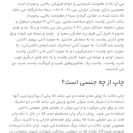
می آید که از مقاومت شیمیایی و دوام فیزیکی بالایی برخوردار است
همچنین دارای نوسان حرارتی بین ۲۰- تا ۸۰+ درجه سانتیگراد می باشد
که باعث شده در مقابل گرما و سرما از مقاومت بالایی برخوردار
باشد.کارتن پلاست دارای ضخامت هایی بین ۲ الی ۱۲ میلیمتر درطول و
عرض دلخواه (حداکثر عرض ۲.۴۰ سانتی متر می باشد) و رنگ بندی های
متنوع از قبیل آبی،قرمز،زرد،مشکی،سفید و …تولید و عرضه می شوند.ورق
های کارتن پلاست بنا به سفارش مشتری به صورت آنتی یووی (کارتن
پلاست ضد آفتاب)، به صورت آنتی استاتیک (ضدبارهای الکتریکی)، به
صورت نانو پلاست ( ضدمیکروب) و به صورت آنتی فایر ( کارتن پلاست
نسوز) تولید و عرضه می شود.کارتن پلاست را به نام های دیگری چون:
شیت پلاست ، پلاست پک ،هالوپروفیل شیت و کروگیت پلاست شیت نیز
می شناسند.
چاپ از چه جنسی است؟
چاپ ماکت به روش های متعددی می باشد که یکی از پرکاربردترین آنها
استفاده از استیکر تحت عنوان تجاری وینیل می باشد که در دو تکنیک
مات و براق چاپ میگردد و از این روش در فضای های عمومی داخلی
استفاده می شود. روش دیگر چاپ مستقیم است که در بازار با نام چاپ
فلت بد نیز معرفی شده که بیشتر برای فضاهای خارجی و یا کاربرد دیگر
همچون تولید ماکت در ابعاد بزرگ استفاده می شود. چاپ ماکت ایستاده
شهدای فرودگاه بغداد که در چهلمین سالگرد شهادت شهید سلیمانی در