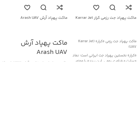
ماکت پهپاد جت رزمی کرار Karrar Jet
ماکت پهپاد آرش Arash UAV
UAV
جهت خرید تماس بگیرید
جهت خرید تماس بگیرید
ماکت پهپاد آرش
ماکت پهپاد جت رزمی «کرار» (Karrar Jet
UAV)
Arash UAV
«کرار» نخستین پهپاد جت ایرانی است؛ نماد
جسارت و فناوری بومی. این پرنده با موتور
ماکت پهپاد انتحاری/کروز آرش (Arash UAV)
توربوجت و بدنه کامپوزیتی، قابلیت پرواز تا
«آرش» یک پهپاد انتحاری/موشک کروز
ارتفاع ۱۰ کیلومتر و سرعت حدود ۹۰۰ کیلومتر
بومی ساخت ایران است که برای عملیات
در ساعت دارد و در مأموریت‌های رزمی،
تهاجمی برد بلند و اصابت دقیق به اهداف
شناسایی و پشتیبانی هوایی به‌کار می‌رود.
مهم طراحی شده است. این پرنده با
نسخهٔ ماکت با ابعاد طول 190 سانتی‌متر و
استفاده از موتور جت و طراحی آیرودینامیک
دهانهٔ بال 154 سانتی‌متر، به‌صورت دقیق بر
کارآمد، قادر است مسافت‌های صدها
اساس مدل واقعی ساخته شده؛ مناسب
کیلومتری را با سرعت بالا طی کند. مأموریت
برای نمایشگاه‌های دفاع مقدس، موزه‌ها و
اصلی آن انهدام اهداف راهبردی، مراکز
پروژه‌های آموزشی.
تجمع نیرو یا زیرساخت‌های حیاتی دشمن با
ویژگی‌ها: طراحی جت‌گونه، فرم
کمترین احتمال رهگیری است. نسخه‌های
آیرودینامیک دقیق، و قابلیت رنگ‌آمیزی
مختلف این سامانه بسته به مأموریت، در نوع
اختصاصی.
کلاهک و برد عملیاتی تفاوت دارند.
کرار، پرنده‌ای از ایمان و اراده— جلوه‌ای از