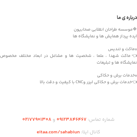
شعار جاودانۀ «ما می‌توانیم».
نسخهٔ ماکت ارائه‌شده با ابعاد تقریبی دهانه
بال 100 سانتی‌متر، طول 125 سانتی‌متر و
شناسه اثر: 4011672
ارتفاع حدود 50 سانتی‌متر، با دقت بالا بر
درباره ی ما
اساس نسخه عملیاتی طراحی و ساخته شده
است. این ماکت برای استفاده در
🔷موسسه طراحان انقلابی صحابیون
نمایشگاه‌های دفاع مقدس، موزه‌ها،
ایده پرداز همایش ها و نمایشگاه ها
پروژه‌های آموزشی یا یادبود مناسب بوده و
قابلیت رنگ‌آمیزی و شابلون‌زنی اختصاصی
(پرچم، نام محصول، شماره سریال) را
▫️ماکت و تندیس
داراست.
👈ماکت شهدا ، علما ، شخصیت ها و مشاغل در ابعاد مختلف مخصوص
ویژگی‌های برجسته این محصول شامل فرم
نمایشگاه ها و تبلیغات
بال پس‌گرای پایدار، دم T‑شکل با یک
سکان عمودی، موتور جت با نازل عقبی، و
▫️خدمات برش و حکاکی
جزئیات تکمیلی بدنه است که آن را به
👈خدمات برش و حکاکی لیزر وCNC با کیفیت و دقت بالا
گزینه‌ای ایده‌آل برای دکور ماندگار یا
استفاده در فضای باز و بسته تبدیل می‌کند.
دریافت اپلیکیشن وودمارت شاپ
شماره تماس:
۰۹۱۲۳846467
و
۰2۱77901308
کانال ایتا:
eitaa.com/sahabiun