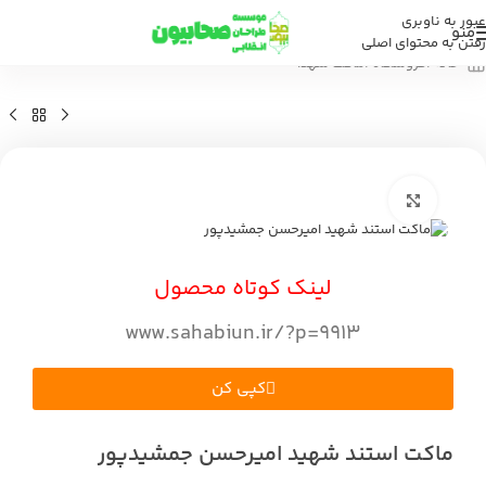
عبور به ناوبری
منو
رفتن به محتوای اصلی
خانه
/
فروشگاه
/
ماکت شهدا
بزرگنمایی تصویر
لینک کوتاه محصول
www.sahabiun.ir/?p=9913
کپی کن
ماکت استند شهید امیرحسن جمشیدپور