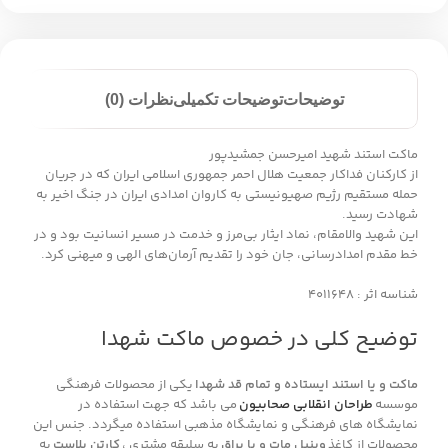
توضیحات
توضیحات تکمیلی
نظرات (0)
ماکت استند شهید امیرحسن جمشیدپور
از کارکنان فداکار جمعیت هلال احمر جمهوری اسلامی ایران که در جریان
حمله مستقیم رژیم صهیونیستی به کاروان امدادی ایران در جنگ اخیر به
شهادت رسید.
این شهید والامقام، نماد ایثار بی‌مرز و خدمت در مسیر انسانیت بود و در
خط مقدم امدادرسانی، جان خود را تقدیم آرمان‌های الهی و میهنی کرد.
شناسه اثر : ۴۰۱۱۶۴۸
توضیح کلی در خصوص ماکت شهدا
ماکت و یا استند ایستاده و تمام قد شهدا
یکی از محصولات فرهنگی
موسسه
طراحان انقلابی صحابیون
می باشد که جهت استفاده در
نمایشگاه های فرهنگی و نمایشگاه مذهبی استفاده میگردد. جنس این
محصولات از کاغذ
وینیل مات و یا براق
به سلیقه مشتری ،
کارتن پلاست
به