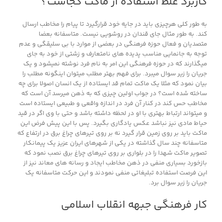
کاربرد غلط استفاده از ماکت کجاست؟
به طور کلی هرچیزی باید در جایه خود قرارگیرد تا پیام را مخاطب ارسال
کند. به طور مثال جای قندان در روشویی نیست. متاسفانه بعضا
متصدیان و فعال حوزه فرهنگی در بعضی از موارد با بی سلیقگی و عدم
توجه به جانمایی مناسب پدیده های نامتعارف و زشتی از خود به جای
میگذارند که در حوزه فرهنگی این امر به نام فرد نوشته نمیشود و یک
جریان را زیر سوال میبرد. برای فهم بهتر مطلب میتوان اینگونه مطلب را
بیان نمود که مثلا یک ماکت تمام قد ایستاده از یک انسان اصولا برای چه
ساخته شده است؟ در جواب اولین چیزی که به ذهن میرسد آن است که
مخاطب حس کند در کنار آن فرد در اندازه واقعی و طبیعی ایستاده است
و میتواند ارتباط بهتری با او در لحظه داشته باشد و حتی با وی اگر در قید
حیاط مادی نیز نباشد عکس یادگاری بگیرد. پس با این پیش فرض این
ماکت باید بر روی زمین قرار گیرد نه بر روی تیرهای چراغ برق در ارتفاع که
متاسفانه چند سال گذاشته در یکی از شهرهای ایران عزیز یک پیمانکار
تصویر ماکت شهدا را در بلواری بر روی تیرهای چراغ برق نصب نمود که
بازخورد بسیاری منفی در ذهن مخاطب ایجاد و رسانه های معاند نیز از
این فرصت استفاده تبلیغاتی منفی نمودند و این حرکت متاسفانه یک
جریان را زیر سوال برد.
کار فرهنگی جبهه انقلاب اسلامی