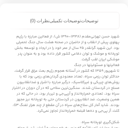
توضیحات
توضیحات تکمیلی
نظرات (0)
شهید حسن تهرانی‌مقدم (۱۳۳۸-۱۳۹۰ ش)، از فعالین مبارزه با رژیم
پهلوی پیش از انقلاب و از حاضران در صحنه هشت سال جنگ تحمیلی
بود. این شهید گرانقدر ۲۵ سال از عمر خود را در ایجاد و توسعه بخش
توپخانه و موشک و توان دفاعی کشور قرار داده بود و به عنوان پدر
موشکی ایران لقب گرفت.
فعالیتها و مسئولیتها در جنگ
تا شهریور ۱۳۵۹ که کشور در آستانه هجوم رژیم بعث عراق قرار گرفت،
حداکثر توان رزمی سپاه، تعداد معدودی گردان‌های رزمی بود که با
روش‌های چریکی و غیرکلاسیک، درگیر مبارزه با اشرار و ضدانقلابیون
مسلح در کردستان شدند. سنگین‌ترین سلاحی که در آن دوران در اختیار
سپاه بود، تعدادی خمپاره‌انداز و آرپی‌جی و تیربار بود، در حالی که در
همین وضعیت، ضد انقلابیون در کردستان حتی به توپخانه نیز مجهز
بودند. شاید آمار کل سلاح‌های سپاه در آن مقطع از چند هزار تفنگ G۳،
کلت، آر پی‌جی و ده‌‌ها قبضه خمپاره‌انداز تجاوز نمی‌کرد.
شکل‌گیری توپخانه سپاه: