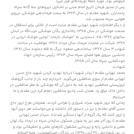
کیلومتر بود، مورد حمله توپخانه‌ای قرار گیرد.
پس از صدور فرمان تاریخ امام مبنی بر تشکیل نیروهای سه گانه سپاه
پاسداران،‌ شهید مقدم در سال ۱۳۶۴ به سِمت فرماندهی موشکی نیروی
هوایی سپاه منصوب شد.
از دیگر افتخارات شهید تهرانی مقدم عبارت است از: تلاش برای استقلال در
صنعت موشکی در سال ۱۳۶۵؛ راه‌اندازی یگان موشکی حزب‌الله در لبنان
سالهای ۱۳۶۶-۶۵؛ دستیابی به “موشک نازعات” اولین موشک ایرانی در
۱۳۶۶؛ شرکت در عملیات مرصاد سال مرداد ۱۳۶۷؛ موفقیت در ساخت
شهاب ۳ سال ۱۳۷۷؛ ساماندهی صعود بزرگ به قله دماوند سال ۱۳۸۱؛
جانشین نیروی هوا فضای سپاه سال ۱۳۸۴؛ رئیس سازمان جهاد
خودکفایی سپاه سال آذر ۱۳۸۵.
شهادت
محمد تهرانی‌ مقدم (برادر شهید) درباره تهدید کردن شهید حاج حسن
تهرانی‌ مقدم از سوی منافقین می‌گوید: «بردارم چند بار از جانب گروهک
تروریستی منافقین تهدید شد به دلیل آن‌ که موشکی به مقر منافقین در
داخل خاک عراق زد. همان شب رادیو منافقین اعلام کرد این مقدم را ما
می‌زنیم.
زمانی که ترور شهید صیاد شیرازی را طراحی کردند، همزمان طرح ترور حاج
حسن آقای مقدم را نیز در دستور کار داشتند و می‌خواستند هر دوی آنها
را ترور کنند که یک گروه از آنها دستگیر شدند». سردار حسن تهرانی‌
مقدم تا روز آخر عمر نیز به عنوان مسئول سازمان سپاه در ایجاد یک توان
علمی و دانشی پایه و زیربنایی مشغول کارهای علمی و تحقیقاتی بود و
در روز شهادتش (۲۱ آبان ۱۳۹۰) در پادگان امیرالمومنین علیه السلام