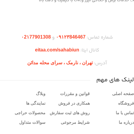
👈خدمات برش و حکاکی لیزر وCNC با کیفیت و دقت بالا
دریافت اپلیکیشن وودمارت شاپ
شماره تماس:
و
۰2۱77901308
۰۹۱۲۳846467
کانال ایتا:
eitaa.com/sahabiun
آدرس:
تهران ،‌ نارمک ، سرای محله مدائن
لینک های مهم
صفحه اصلی
قوانین و مقررات
وبلاگ
فروشگاه
همکاری در فروش
نمایندگی ها
تماس با ما
روش های ثبت سفارش
محصولات حراجی
درباره ما
شرایط مرجوعی
سوالات متداول