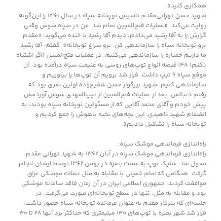
همکاری کنید».
شهید حسن تهرانی‌مقدم تاسیس توپخانه سپاه در سال ۱۳۶۱ را این‌گونه
روایت می‌کند: «عملیات فتح‌المبین تمام شد. من در سپاه شوش وقتی
گزارش را به آقا رشید می‌دادم، دیدم آقا رشید با خنده می‌گوید: «مقدم
برو توپخانه سپاه را سازماندهی کن. برو سراغ توپخانه». گفتم: آقا رشید
ما داریم خمپاره را سازماندهی می‌کنیم. در عملیات فتح‌المبین (اگر اشتباه
نکنم) ۱۴۸ قبضه انواع توپ‌های روسی به غنیمت سپاه درآمده بود. آن
موقع سپاه ۹ تیپ داشت. قرار شد برویم آن توپ‌ها را بیاوریم و
سازماندهی کنیم. شهید بزرگوار حسن شفیع‌زاده اولین نفری بود که
رفتم دنبالش. بعد از عملیات فتح‌المبین از تیپ‌المهدی شوش آوردمش
پیش خودم و آقای محمد آقایی که از مسئولین توپخانه سپاه بودند، به
انضمام شهید ناهیدی. این بچه‌های نخبه باهوش را جمع کردیم و
توپخانه سپاه را تشکیل دادیم».
راه‌اندازی فرماندهی موشک سپاه:
راه‌اندازی فرماندهی موشک سپاه در آبان ۱۳۶۲ به شهید تهرانی مقدم
محول شد. شلیک توپ به سمت بصره در بهمن ۱۳۶۲ توسط ایشان انجام
گرفت. هنگامی که امام خمینی با مقابله به مثل حملات موشکی عراق
موافقت کردند، جمهوری اسلامی ایران در آن زمان فاقد سامانه موشکی
بود و مقابله به مثل، تنها در سطح توپخانه‌ای صورت می‌گرفت. در
جلسه‌ای که سردار مقدم به عنوان فرمانده توپخانه سپاه حضور داشت،‌
قرار شد شهر بصره با توپ‌های ۱۳۰ میلیمتری که حداکثر برد آنها ۲۸ تا ۳۰