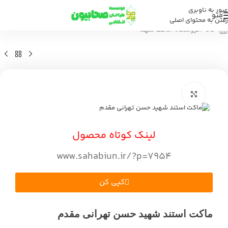
عبور به ناوبری
منو
رفتن به محتوای اصلی
خانه
/
فروشگاه
/
ماکت شهدا
بزرگنمایی تصویر
لینک کوتاه محصول
www.sahabiun.ir/?p=7954
کپی کن
ماکت استند شهید حسن تهرانی‌ مقدم