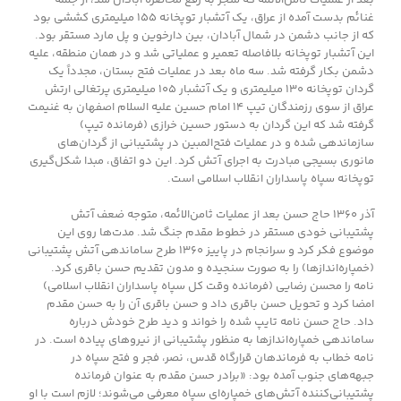
بعد از عملیات ثامن‌الائمه که منجر به رفع محاصره آبادان شد‌، از جمله
غنائم بدست آمده از عراق، یک آتشبار توپخانه ۱۵۵ میلیمتری کششی بود
که از جانب دشمن در شمال آبادان، بین دارخوین و پل مارد مستقر بود.
این آتشبار توپخانه بلافاصله تعمیر و عملیاتی شد و در همان منطقه، علیه
دشمن بکار گرفته شد. سه ماه بعد در عملیات فتح بستان، مجدداً یک
گردان توپخانه ۱۳۰ میلیمتری و یک آتشبار ۱۰۵ میلیمتری پرتغالی ارتش
عراق از سوی رزمندگان تیپ ۱۴ امام حسین علیه السلام اصفهان به غنیمت
گرفته شد که این گردان به دستور حسین خرازی (فرمانده تیپ)
سازماندهی شده و در عملیات فتح‌المبین در پشتیبانی از گردان‌های
مانوری بسیجی مبادرت به اجرای آتش کرد. این دو اتفاق، مبدا شکل‌گیری
توپخانه سپاه پاسداران انقلاب اسلامی است.
آذر ۱۳۶۰ حاج حسن بعد از عملیات ثامن‌الائمه، متوجه ضعف آتش
پشتیبانی خودی مستقر در خطوط مقدم جنگ شد. مدت‌ها روی این
موضوع فکر کرد و سرانجام در پاییز ۱۳۶۰ طرح ساماندهی آتش پشتیبانی
(خمپاره‌اندازها) را به صورت سنجیده و مدون تقدیم حسن باقری کرد.
نامه را محسن رضایی (فرمانده وقت کل سپاه پاسداران انقلاب اسلامی)
امضا کرد و تحویل حسن باقری داد و حسن باقری آن را به حسن مقدم
داد. حاج حسن نامه تایپ شده را خواند و دید طرح خودش درباره
ساماندهی خمپاره‌اندازها به منظور پشتیبانی از نیروهای پیاده است. در
نامه خطاب به فرماندهان قرارگاه قدس، نصر، فجر و فتح سپاه در
جبهه‌های جنوب آمده بود: «برادر حسن مقدم به عنوان فرمانده
پشتیبانی‌کننده آتش‌های خمپاره‌ای سپاه معرفی می‌شوند؛ لازم است با او