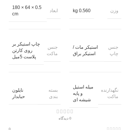
0.5 × 64 × 180
وزن
ابعاد
0.560 kg
cm
چاپ استیکر بر
جنس
جنس
استیکر مات /
روی کارتن
چاپ
ماکت
استیکر براق
پلاست 5میل
میله استیل
نگهدارنده
بسته
نایلون
و پایه
ماکت
بندی
حبابدار
شیشه ای
0 دیدگاه
0