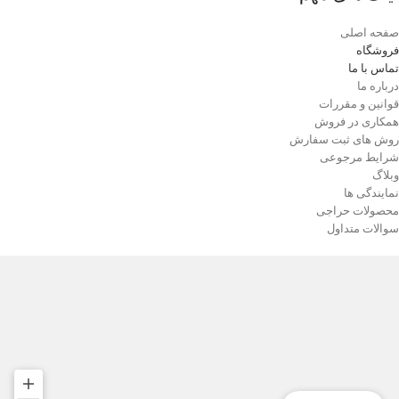
بال پس‌گرای پایدار، دم T‑شکل با یک سکان
عمودی، موتور جت با نازل عقبی، و جزئیات
صفحه اصلی
تکمیلی بدنه است که آن را به گزینه‌ای ایده‌آل
فروشگاه
برای دکور ماندگار یا استفاده در فضای باز و
تماس با ما
بسته تبدیل می‌کند.
درباره ما
قوانین و مقررات
همکاری در فروش
روش های ثبت سفارش
شرایط مرجوعی
وبلاگ
نمایندگی ها
محصولات حراجی
سوالات متداول