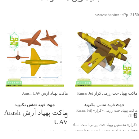
www.sahabiun.ir/?p=3150
ماکت پهپاد جت رزمی کرار Karrar Jet
ماکت پهپاد آرش Arash UAV
UAV
جهت خرید تماس بگیرید
جهت خرید تماس بگیرید
ماکت پهپاد آرش Arash
ماکت پهپاد جت رزمی «کرار» (Karrar Jet
UAV)
UAV
«کرار» نخستین پهپاد جت ایرانی است؛ نماد
جسارت و فناوری بومی. این پرنده با موتور
ماکت پهپاد انتحاری/کروز آرش (Arash
توربوجت و بدنه کامپوزیتی، قابلیت پرواز تا
UAV)