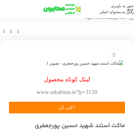
عبور به ناوبری
منو
رفتن به محتوای اصلی
خانه
/
فروشگاه
/
ماکت شهدا
بزرگنمایی تصویر
لینک کوتاه محصول
www.sahabiun.ir/?p=3150
کپی کن
ماکت استند شهید حسین پورجعفری