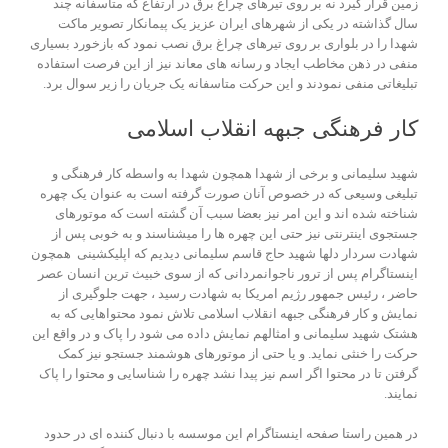
زمین قرار گیرد نه بر روی تیرهای چراغ برق در ارتفاع که متاسفانه چند
سال گذاشته در یکی از شهرهای ایران عزیز یک پیمانکار تصویر ماکت
شهدا را در بلواری بر روی تیرهای چراغ برق نصب نمود که بازخورد بسیاری
منفی در ذهن مخاطب ایجاد و رسانه های معاند نیز از این فرصت استفاده
تبلیغاتی منفی نمودند و این حرکت متاسفانه یک جریان را زیر سوال برد.
کار فرهنگی جبهه انقلاب اسلامی
شهید سلیمانی و برخی از شهدا همچون شهدا به واسطه کار فرهنگی و
تبلیغی وسیعی که در خصوص آنان صورت گرفته است به عنوان یک چهره
شناخته شده اند و این امر نیز بعضا سبب آن گشته است که موتورهای
جستجوی اینترنتی نیز حتی این چهره ها را میشناسند و به خوبی پس از
شهادت سردار دلها شهید حاج قاسم سلیمانی دیدیم که اپلیکشینی همچون
اینستاگرام پس از ترور ناجوانمردانی که از سوی خبیث ترین انسان عصر
حاضر ، رئیس جمهور رژیم امریکا به شهادت رسید ، جهت جلوگیری از
نمایش و کار فرهنگی جبهه انقلاب اسلامی تلاش نمود محتواهایی که به
هشتک شهید سلیمانی و امثالهم نمایش داده می شود را پاک و در واقع این
حرکت را خنثی نماید. و یا حتی از موتورهای هوشمند جستجو نیز کمک
گرفتن تا در محتوا اگر اسم نیز پیدا نشد چهره را شناسایی و محتوا را پاک
نمایند.
در همین راستا صفحه اینستاگرام این موسسه با دنبال کننده ای در حدود