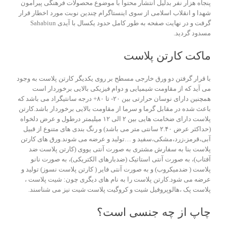
پنجاه هزار نفر بدلیل انتشار محتوا با موضوع محصولات فرهنگی پیرامون
شهدا و انقلاب اسلامی از سوی اینستاگرام چندین نوبت مورد اخطار قرار
گرفت و در نهایت صفحه به طور کامل حدود یکسال با آیدی Sahabiun
مسدود گردید.
ماکت کارتن پلاست
با قرار گرفتن دو ورق خارجی مسطح بر روی یکدیگر کارتن پلاست به وجود
می آید که از مقاومت شیمیایی و دوام فیزیکی بالایی برخوردار است
همچنین دارای نوسان حرارتی بین ۲۰- تا ۸۰+ درجه سانتیگراد می باشد که
باعث شده در مقابل گرما و سرما از مقاومت بالایی برخوردار باشد.کارتن
پلاست دارای ضخامت هایی بین ۲ الی ۱۲ میلیمتر درطول و عرض دلخواه
(حداکثر عرض ۲.۴۰ سانتی متر می باشد) و رنگ بندی های متنوع از قبیل
آبی،قرمز،زرد،مشکی،سفید و …تولید و عرضه می شوند.ورق های کارتن
پلاست بنا به سفارش مشتری به صورت آنتی یووی (کارتن پلاست ضد
آفتاب)، به صورت آنتی استاتیک (ضدبارهای الکتریکی)، به صورت نانو
پلاست ( ضدمیکروب) و به صورت آنتی فایر ( کارتن پلاست نسوز) تولید و
عرضه می شود.کارتن پلاست را به نام های دیگری چون: شیت پلاست ،
پلاست پک ،هالوپروفیل شیت و کروگیت پلاست شیت نیز می شناسند.
چاپ از چه جنسی است؟