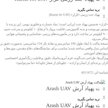
جهت خرید تماس بگیرید
ماکت پهپاد جت رزمی «کرار» (Karrar Jet UAV)
«کرار» نخستین پهپاد جت ایرانی است؛ نماد جسارت و فناوری بومی. این پرنده با
موتور توربوجت و بدنه کامپوزیتی، قابلیت پرواز تا ارتفاع ۱۰ کیلومتر و سرعت حدود
۹۰۰ کیلومتر در ساعت دارد و در مأموریت‌های رزمی، شناسایی و پشتیبانی هوایی
به‌کار می‌رود.
نسخهٔ ماکت با ابعاد طول 190 سانتی‌متر و دهانهٔ بال 154 سانتی‌متر، به‌صورت دقیق بر
اساس مدل واقعی ساخته شده؛ مناسب برای نمایشگاه‌های دفاع مقدس، موزه‌ها و
پروژه‌های آموزشی.
ویژگی‌ها: طراحی جت‌گونه، فرم آیرودینامیک دقیق، و قابلیت رنگ‌آمیزی اختصاصی.
کرار، پرنده‌ای از ایمان و اراده— جلوه‌ای از شعار جاودانۀ «ما می‌توانیم».
شناسه اثر: 4011672
ماکت پهپاد آرش Arash UAV
جهت خرید تماس بگیرید
ماکت پهپاد آرش Arash UAV