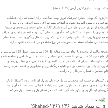
ماکت پهپاد انتحاری/کروز آرش (Arash UAV)
«آرش» یک پهپاد انتحاری/موشک کروز بومی ساخت ایران است که برای عملیات
تهاجمی برد بلند و اصابت دقیق به اهداف مهم طراحی شده است. این پرنده با
استفاده از موتور جت و طراحی آیرودینامیک کارآمد، قادر است مسافت‌های صدها
کیلومتری را با سرعت بالا طی کند. مأموریت اصلی آن انهدام اهداف راهبردی، مراکز
تجمع نیرو یا زیرساخت‌های حیاتی دشمن با کمترین احتمال رهگیری است. نسخه‌های
مختلف این سامانه بسته به مأموریت، در نوع کلاهک و برد عملیاتی تفاوت دارند.
نسخهٔ ماکت ارائه‌شده با ابعاد تقریبی دهانه بال 100 سانتی‌متر، طول 125 سانتی‌متر و
ارتفاع حدود 50 سانتی‌متر، با دقت بالا بر اساس نسخه عملیاتی طراحی و ساخته شده
است. این ماکت برای استفاده در نمایشگاه‌های دفاع مقدس، موزه‌ها، پروژه‌های
آموزشی یا یادبود مناسب بوده و قابلیت رنگ‌آمیزی و شابلون‌زنی اختصاصی (پرچم،
نام محصول، شماره سریال) را داراست.
ویژگی‌های برجسته این محصول شامل فرم بال پس‌گرای پایدار، دم T‑شکل با یک
سکان عمودی، موتور جت با نازل عقبی، و جزئیات تکمیلی بدنه است که آن را به
گزینه‌ای ایده‌آل برای دکور ماندگار یا استفاده در فضای باز و بسته تبدیل می‌کند.
ماکت پهپاد شاهد ۱۳۶ (Shahed‑۱۳۶)