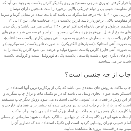
با قرار گرفتن دو ورق خارجی مسطح بر روی یکدیگر کارتن پلاست به وجود می آید که
از مقاومت شیمیایی و دوام فیزیکی بالایی برخوردار است همچنین دارای نوسان
حرارتی بین ۲۰- تا ۸۰+ درجه سانتیگراد می باشد که باعث شده در مقابل گرما و سرما
از مقاومت بالایی برخوردار باشد.کارتن پلاست دارای ضخامت هایی بین ۲ الی ۱۲
میلیمتر درطول و عرض دلخواه (حداکثر عرض ۲.۴۰ سانتی متر می باشد) و رنگ بندی
های متنوع از قبیل آبی،قرمز،زرد،مشکی،سفید و …تولید و عرضه می شوند.ورق های
کارتن پلاست بنا به سفارش مشتری به صورت آنتی یووی (کارتن پلاست ضد آفتاب)،
به صورت آنتی استاتیک (ضدبارهای الکتریکی)، به صورت نانو پلاست ( ضدمیکروب) و
به صورت آنتی فایر ( کارتن پلاست نسوز) تولید و عرضه می شود.کارتن پلاست را به
نام های دیگری چون: شیت پلاست ، پلاست پک ،هالوپروفیل شیت و کروگیت پلاست
شیت نیز می شناسند.
چاپ از چه جنسی است؟
چاپ ماکت به روش های متعددی می باشد که یکی از پرکاربردترین آنها استفاده از
استیکر تحت عنوان تجاری وینیل می باشد که در دو تکنیک مات و براق چاپ میگردد و
از این روش در فضای های عمومی داخلی استفاده می شود. روش دیگر چاپ مستقیم
است که در بازار با نام چاپ فلت بد نیز معرفی شده که بیشتر برای فضاهای خارجی و
یا کاربرد دیگر همچون تولید ماکت در ابعاد بزرگ استفاده می شود. چاپ ماکت
ایستاده شهدای فرودگاه بغداد که در چهلمین سالگرد شهادت شهید سلیمانی در مصلی
امام خمینی تهران رونمایی گردید است این تکنیک استفاده شد که تصاویر آن را
میتوانید در قسمت پروژه ها مشاهده نمایید.