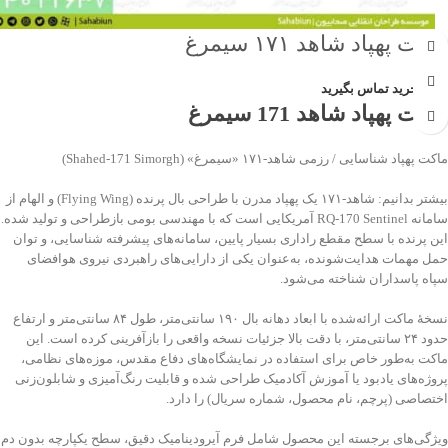
ماکت پهپاد شاهد ۱۷۱ سیمرغ
جهت خرید تماس بگیرید
ماکت پهپاد شاهد 171 سیمرغ
ماکت پهپاد شناسایی / رزمی شاهد‑۱۷۱ «سیمرغ» (Shahed‑171 Simorgh)
بیشتر بدانیم: شاهد‑۱۷۱ یک پهپاد مدرن با طراحی بال پرنده (Flying Wing) و الهام از
سامانه RQ‑170 Sentinel آمریکایی است که با مهندسی بومی بازطراحی و تولید شده.
این پرنده با سطح مقطع راداری بسیار پایین، سامانه‌های پیشرفته شناسایی، و توان
حمل مهمات هدایت‌شونده، به‌عنوان یکی از دارایی‌های راهبردی نیروی هوافضای
سپاه پاسداران شناخته می‌شود.
نسخهٔ ماکت ارائه‌شده با ابعاد دهانه بال ۱۹۰ سانتی‌متر، طول ۸۴ سانتی‌متر و ارتفاع
حدود ۲۴ سانتی‌متر، با دقت بالا جزئیات نسخه واقعی را بازآفرینی کرده است. این
ماکت به‌طور خاص برای استفاده در نمایشگاه‌های دفاع مقدس، موزه‌های نظامی،
پروژه‌های یادبود یا آموزش آکادمیک طراحی شده و قابلیت رنگ‌آمیزی و شابلون‌زنی
اختصاصی (پرچم، نام محصول، شماره سریال) را دارد.
ویژگی‌های برجسته این محصول شامل فرم آیرودینامیک دقیق، سطح یکپارچه بدون دم