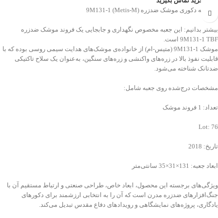
جهت خرید تماس بگیرید
💠 جعبه دکوری موشک ضدزره 9M131-1 (Metis-M)
بیشتر بدانیم: این جعبه مخصوص نگهداری و جابجایی یک فروند موشک ضدزره
9M131-1 TBF است.
موشک 9M131-1 (متیس-ام) از خانواده‌ی موشک‌های هدایت سیمی روسی بوده که با
قابلیت نفوذ بالا در زره‌های واکنشی و زره‌های سنگین، به‌عنوان یک سلاح تاکتیکی
ضدتانک شناخته می‌شود.
مشخصات درج‌شده روی جعبه شامل:
تعداد: 1 فروند موشک
Lot: 76
تاریخ: 2018
ابعاد جعبه: 131×31×35 سانتی‌متر
ویژگی‌های برجسته این محصول، ابعاد خاص، طراحی صنعتی و ارتباط مستقیم آن با
جنگ‌افزارهای ضدزره مدرن است که آن را به انتخابی ارزشمند برای دکورهای
یادگاری، پروژه‌های نمایشگاهی و رویدادهای دفاع مقدس تبدیل می‌کند.