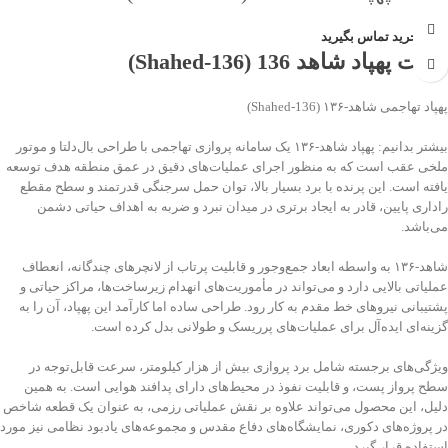
جهت خرید تماس بگیرید
ماکت پهپاد شاهد 136 (Shahed‑136)
پهپاد تهاجمی شاهد‑۱۳۶ (Shahed‑136)
بیشتر بدانیم: پهپاد شاهد‑۱۳۶ یک سامانه پروازی تهاجمی با طراحی بال‌دلتا و موتور
ملخی عقب است که به منظور اجرای عملیات‌های دقیق در عمق منطقه هدف توسعه
یافته است. این پرنده با برد بسیار بالا، توان حمل سرجنگی قدرتمند و سطح مقطع
راداری پایین، قادر به ایجاد برتری در میدان نبرد و ضربه به اهداف حیاتی دشمن
می‌باشد.
شاهد‑۱۳۶ به واسطه ابعاد جمع‌وجور و قابلیت پرتاب از لانچرهای چندگانه، انعطاف
عملیاتی بالایی دارد و می‌تواند در مأموریت‌های انهدام زیرساخت‌ها، مراکز حیاتی و
پشتیبانی نیروهای خط مقدم به کار رود. طراحی ساده اما کارآمد این پهپاد، آن را به
گزینه‌ای ایده‌آل برای عملیات‌های پرریسک و طولانی بدل کرده است.
ویژگی‌های برجسته شامل برد پروازی بیش از هزار کیلومتر، سرعت قابل‌توجه در
سطح پرواز پست، و قابلیت نفوذ در محیط‌های دارای پدافند هوایی است. به همین
دلیل، این محصول می‌تواند علاوه بر نقش عملیاتی رزمی، به عنوان یک قطعه شاخص
در پروژه‌های دکوری، نمایشگاه‌های دفاع مقدس و مجموعه‌های یادبود نظامی نیز مورد
استفاده قرار گیرد.