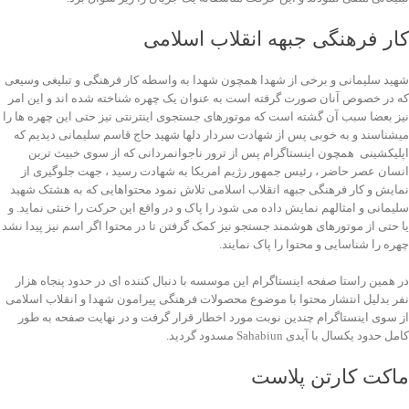
کار فرهنگی جبهه انقلاب اسلامی
شهید سلیمانی و برخی از شهدا همچون شهدا به واسطه کار فرهنگی و تبلیغی وسیعی
که در خصوص آنان صورت گرفته است به عنوان یک چهره شناخته شده اند و این امر
نیز بعضا سبب آن گشته است که موتورهای جستجوی اینترنتی نیز حتی این چهره ها را
میشناسند و به خوبی پس از شهادت سردار دلها شهید حاج قاسم سلیمانی دیدیم که
اپلیکشینی همچون اینستاگرام پس از ترور ناجوانمردانی که از سوی خبیث ترین
انسان عصر حاضر ، رئیس جمهور رژیم امریکا به شهادت رسید ، جهت جلوگیری از
نمایش و کار فرهنگی جبهه انقلاب اسلامی تلاش نمود محتواهایی که به هشتک شهید
سلیمانی و امثالهم نمایش داده می شود را پاک و در واقع این حرکت را خنثی نماید. و
یا حتی از موتورهای هوشمند جستجو نیز کمک گرفتن تا در محتوا اگر اسم نیز پیدا نشد
چهره را شناسایی و محتوا را پاک نمایند.
در همین راستا صفحه اینستاگرام این موسسه با دنبال کننده ای در حدود پنجاه هزار
نفر بدلیل انتشار محتوا با موضوع محصولات فرهنگی پیرامون شهدا و انقلاب اسلامی
از سوی اینستاگرام چندین نوبت مورد اخطار قرار گرفت و در نهایت صفحه به طور
کامل حدود یکسال با آیدی Sahabiun مسدود گردید.
ماکت کارتن پلاست