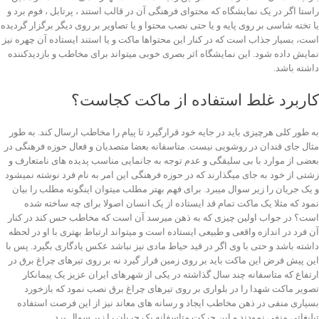
راستا اگر در یک نمایشگاه که محتوای فرهنگی آن در قالب استند ، پرتابل ، فوم برد و
یا تخته شاسی بر روی پایه و یا حتی نصب محتوا و یا تصاویر بر روی دیگر برگزار گردیده
است، بسیار جذاب است که در کنار این محتواها ماکت و یا استند ایستاده آن چهره نیز
نمایش داده شود. این نمایشگاه اثر بصری خوبی میتواند برای مخاطب و بازدیدکننده
داشته باشد.
کاربرد غلط استفاده از ماکت کجاست؟
به طور کلی هرچیزی باید در جایه خود قرارگیرد تا پیام را مخاطب ارسال کند. به طور
مثال جای قندان در روشویی نیست. متاسفانه بعضا متصدیان و فعال حوزه فرهنگی در
بعضی از موارد با بی سلیقگی و عدم توجه به جانمایی مناسب پدیده های نامتعارف و
زشتی از خود به جای میگذارند که در حوزه فرهنگی این امر به نام فرد نوشته نمیشود
و یک جریان را زیر سوال میبرد. برای فهم بهتر مطلب میتوان اینگونه مطلب را بیان
نمود که مثلا یک ماکت تمام قد ایستاده از یک انسان اصولا برای چه ساخته شده
است؟ در جواب اولین چیزی که به ذهن میرسد آن است که مخاطب حس کند در کنار
آن فرد در اندازه واقعی و طبیعی ایستاده است و میتواند ارتباط بهتری با او در لحظه
داشته باشد و حتی با وی اگر در قید حیاط مادی نیز نباشد عکس یادگاری بگیرد. پس با
این پیش فرض این ماکت باید بر روی زمین قرار گیرد نه بر روی تیرهای چراغ برق در
ارتفاع که متاسفانه چند سال گذاشته در یکی از شهرهای ایران عزیز یک پیمانکار
تصویر ماکت شهدا را در بلواری بر روی تیرهای چراغ برق نصب نمود که بازخورد
بسیاری منفی در ذهن مخاطب ایجاد و رسانه های معاند نیز از این فرصت استفاده
تبلیغاتی منفی نمودند و این حرکت متاسفانه یک جریان را زیر سوال برد.