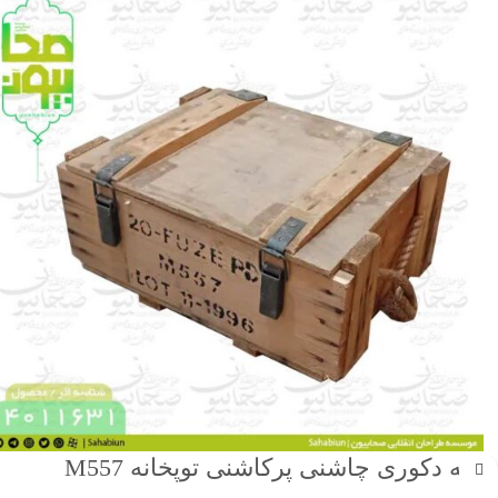
جعبه دکوری چاشنی پرکاشنی توپخانه M557