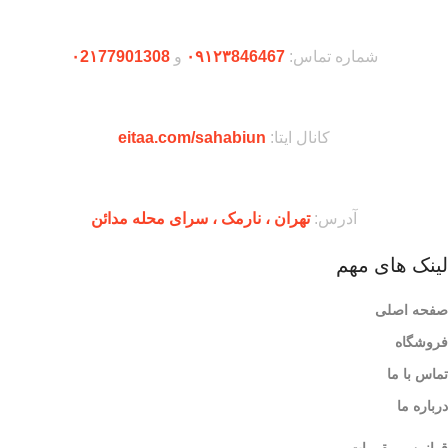
شماره تماس:
۰۹۱۲۳846467
و
۰2۱77901308
کانال ایتا:
eitaa.com/sahabiun
آدرس:
تهران ،‌ نارمک ، سرای محله مدائن
لینک های مهم
صفحه اصلی
فروشگاه
تماس با ما
درباره ما
قوانین و مقررات