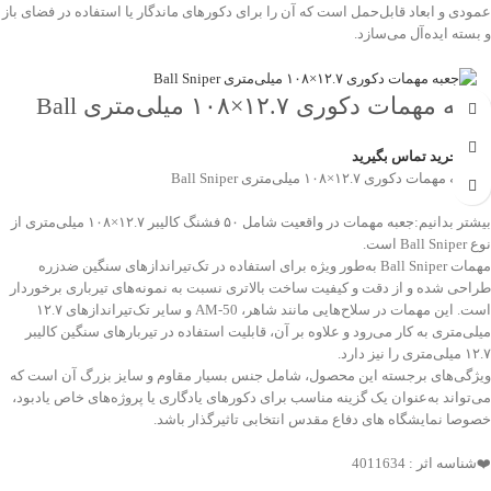
عمودی و ابعاد قابل‌حمل است که آن را برای دکورهای ماندگار یا استفاده در فضای باز
و بسته ایده‌آل می‌سازد.
جعبه مهمات دکوری ۱۲.۷×۱۰۸ میلی‌متری Ball
Sniper
جهت خرید تماس بگیرید
💠جعبه مهمات دکوری ۱۲.۷×۱۰۸ میلی‌متری Ball Sniper
بیشتر بدانیم:جعبه مهمات در واقعیت شامل ۵۰ فشنگ کالیبر ۱۲.۷×۱۰۸ میلی‌متری از
نوع Ball Sniper است.
مهمات Ball Sniper به‌طور ویژه برای استفاده در تک‌تیراندازهای سنگین ضدزره
طراحی شده و از دقت و کیفیت ساخت بالاتری نسبت به نمونه‌های تیرباری برخوردار
است. این مهمات در سلاح‌هایی مانند شاهر، AM-50 و سایر تک‌تیراندازهای ۱۲.۷
میلی‌متری به کار می‌رود و علاوه بر آن، قابلیت استفاده در تیربارهای سنگین کالیبر
۱۲.۷ میلی‌متری را نیز دارد.
ویژگی‌های برجسته این محصول، شامل جنس بسیار مقاوم و سایز بزرگ آن است که
می‌تواند به‌عنوان یک گزینه مناسب برای دکورهای یادگاری یا پروژه‌های خاص یادبود،
خصوصا نمایشگاه های دفاع مقدس انتخابی تاثیرگذار باشد.
❤️شناسه اثر : 4011634