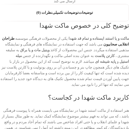
ارسال می کند
توضیحات
توضیحات تکمیلی
نظرات (0)
توضیح کلی در خصوص ماکت شهدا
ماکت و یا استند ایستاده و تمام قد شهدا
یکی از محصولات فرهنگی موسسه
طراحان
انقلابی صحابیون
می باشد که جهت استفاده در نمایشگاه های فرهنگی و نمایشگاه
مذهبی استفاده میگردد. جنس این محصولات از کاغذ
وینیل مات و یا براق
به سلیقه
مشتری ،
کارتن پلاست
به عنوان بنده اصلی ماکت و نگهدارنده از جنس
میله
استیل
و
پایه شیشه ای
میباشد. لازم به توضیح است که از این محصول در بازار با
تکنیک های دیگر همچون چاپ بنر و چسباندن آن بر روی یونولیت و یا کارتن پلاست نیز
دیده شده است که تنها کیفیت کار را از بین برده است و متاسفانه بعضا کارفرمایان
جهت پایین آوردن قیمت تمام شده محصول تکنیک های به دیدگاه خود جدید را استفاده
می نمایند که تنها اثر را نابود می نماید.
کاربرد ماکت شهدا در کجاست؟
هنر استفاده از ماکت استند شهدا در نمایشگاه می بایست همراه با پیوست فرهنگی
باشد ، که می تواند به فهم بیشتر موضوع نمایشگاه کمک نماید. به طور مثال بسیار از
شهدا و علمای انقلاب و یا حتی افراد شاخص می باشند که تمام آحاد مردم و در واقع
بازدیدکنندگان که کمتر مطالعه در این زمینه داشته اند آنها را نمی شناسند. در همین