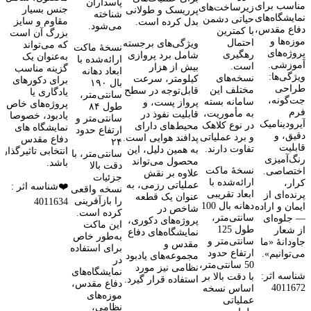
پاسداران
مناسب برای
زیرساخت‌های
جنس بسیار
پرریسک و طولانی
شناخته
نمایشگاه‌های
حیاتی دشمن
مقاوم و سایز
بدل کرده است.
می‌شود.
دفاع مقدس،
با کمترین
بزرگ آن است
موزه‌ها و
احتمال
ویژگی‌های برجسته
که می‌تواند
نسخهٔ ماکت
پروژه‌های
رهگیری
شامل برد پروازی
به‌عنوان یک
ارائه‌شده با
آموزشی.
است.
بیش از هزار
گزینه مناسب
ابعاد دهانه
ویژگی‌ها:
نسخه‌های
کیلومتر، سرعت
برای دکورهای
بال ۱۹۰
طراحی
مختلف این
قابل‌توجه در سطح
یادگاری یا
سانتی‌متر،
جت‌گونه،
سامانه بسته
پرواز پست، و
پروژه‌های خاص
طول ۸۴
فرم
به مأموریت،
قابلیت نفوذ در
یادبود، خصوصا
سانتی‌متر و
آیرودینامیک
در نوع کلاهک
محیط‌های دارای
نمایشگاه های
ارتفاع حدود
دقیق، و
و برد عملیاتی
پدافند هوایی است.
دفاع مقدس
۲۴
قابلیت
تفاوت دارند.
به همین دلیل، این
انتخابی تاثیرگذار
سانتی‌متر، با
رنگ‌آمیزی
محصول می‌تواند
باشد.
دقت بالا
نسخهٔ ماکت
اختصاصی.
علاوه بر نقش
جزئیات
ارائه‌شده با
کرار،
عملیاتی رزمی، به
❤️شناسه اثر :
نسخه واقعی
ابعاد تقریبی
پرنده‌ای از
عنوان یک قطعه
را بازآفرینی
4011634
دهانه بال 100
ایمان و اراده
شاخص در
کرده است.
سانتی‌متر،
— جلوه‌ای
پروژه‌های دکوری،
این ماکت
طول 125
از شعار
نمایشگاه‌های دفاع
به‌طور خاص
سانتی‌متر و
جاودانۀ «ما
مقدس و
برای استفاده
ارتفاع حدود
می‌توانیم».
مجموعه‌های یادبود
در
50 سانتی‌متر،
نظامی نیز مورد
نمایشگاه‌های
شناسه اثر:
با دقت بالا بر
استفاده قرار گیرد.
دفاع مقدس،
4011672
اساس نسخه
موزه‌های
عملیاتی
نظامی،