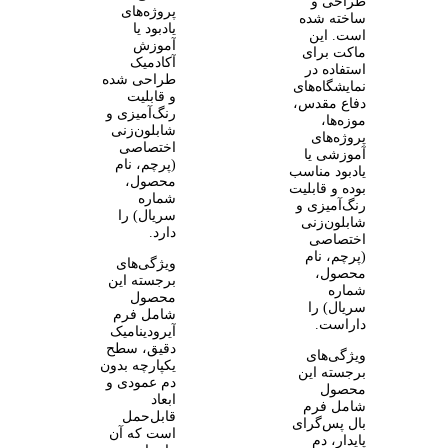
طراحی و
پروژه‌های
ساخته شده
یادبود یا
است. این
آموزش
ماکت برای
آکادمیک
استفاده در
طراحی شده
نمایشگاه‌های
و قابلیت
دفاع مقدس،
رنگ‌آمیزی و
موزه‌ها،
شابلون‌زنی
پروژه‌های
اختصاصی
آموزشی یا
(پرچم، نام
یادبود مناسب
محصول،
بوده و قابلیت
شماره
رنگ‌آمیزی و
سریال) را
شابلون‌زنی
دارد.
اختصاصی
(پرچم، نام
ویژگی‌های
محصول،
برجسته این
شماره
محصول
سریال) را
شامل فرم
داراست.
آیرودینامیک
دقیق، سطح
ویژگی‌های
یکپارچه بدون
برجسته این
دم عمودی و
محصول
ابعاد
شامل فرم
قابل‌حمل
بال پس‌گرای
است که آن
پایدار، دم