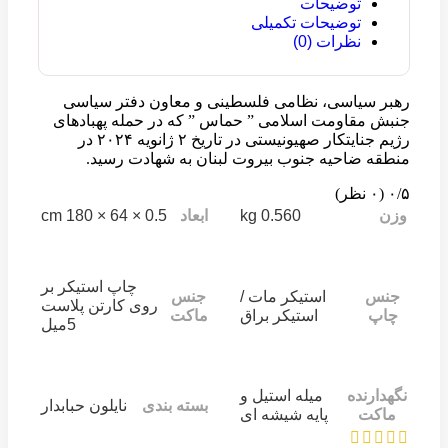
توضیحات
توضیحات تکمیلی
نظرات (0)
رهبر سیاسی، نظامی فلسطینی و معاون دفتر سیاسی
جنبش مقاومت اسلامی ” حماس ” که در حمله پهبادهای
رژیم جنایتکار صهیونیستی در تاریخ ۲ ژانویه ۲۰۲۴ در
منطقه ضاحیه جنوب بیروت لبنان به شهادت رسید.
‫۰/۵
‫(۰ نظر)
0.5 × 64 × 180 cm
0.560 kg
وزن
ابعاد
چاپ استیکر بر
جنس
استیکر مات /
جنس
روی کارتن پلاست
چاپ
استیکر براق
ماکت
5میل
نگهدارنده
میله استیل و
بسته بندی
نایلون حبابدار
ماکت
پایه شیشه ای