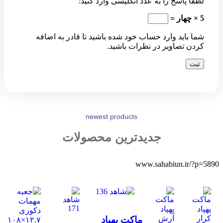
لطفا پاسخ را به عدد انگلیسی وارد کنید:
5 × چهار =
شما باید وارد حساب خود شده باشید تا قادر به اضافه
کردن تصاویر در نظرات باشید.
newest products
جدیدترین محصولات
www.sahabiun.ir/?p=5890
مقایسه
مشاهده سریع
ماکت پهپاد