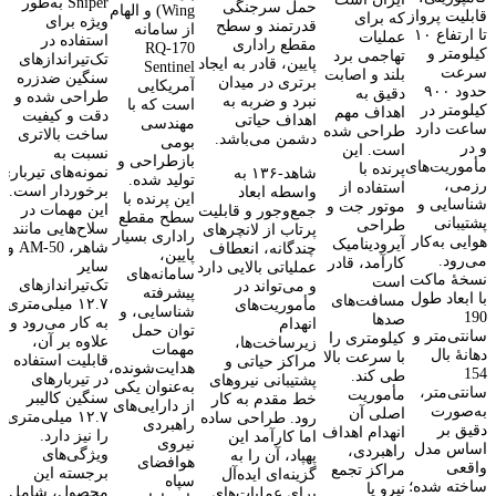
Sniper به‌طور
حمل سرجنگی
Wing) و الهام
قابلیت پرواز
که برای
ویژه برای
قدرتمند و سطح
از سامانه
تا ارتفاع ۱۰
عملیات
استفاده در
مقطع راداری
RQ‑170
کیلومتر و
تهاجمی برد
تک‌تیراندازهای
پایین، قادر به ایجاد
Sentinel
سرعت
بلند و اصابت
سنگین ضدزره
برتری در میدان
آمریکایی
حدود ۹۰۰
دقیق به
طراحی شده و از
نبرد و ضربه به
است که با
کیلومتر در
اهداف مهم
دقت و کیفیت
اهداف حیاتی
مهندسی
ساعت دارد
طراحی شده
ساخت بالاتری
دشمن می‌باشد.
بومی
و در
است. این
نسبت به
بازطراحی و
مأموریت‌های
پرنده با
نمونه‌های تیرباری
شاهد‑۱۳۶ به
تولید شده.
رزمی،
استفاده از
برخوردار است.
واسطه ابعاد
این پرنده با
شناسایی و
موتور جت و
این مهمات در
جمع‌وجور و قابلیت
سطح مقطع
پشتیبانی
طراحی
سلاح‌هایی مانند
پرتاب از لانچرهای
راداری بسیار
هوایی به‌کار
آیرودینامیک
شاهر، AM-50 و
چندگانه، انعطاف
پایین،
می‌رود.
کارآمد، قادر
سایر
عملیاتی بالایی دارد
سامانه‌های
نسخهٔ ماکت
است
تک‌تیراندازهای
و می‌تواند در
پیشرفته
با ابعاد طول
مسافت‌های
۱۲.۷ میلی‌متری
مأموریت‌های
شناسایی، و
190
صدها
به کار می‌رود و
انهدام
توان حمل
سانتی‌متر و
کیلومتری را
علاوه بر آن،
زیرساخت‌ها،
مهمات
دهانهٔ بال
با سرعت بالا
قابلیت استفاده
مراکز حیاتی و
هدایت‌شونده،
154
طی کند.
در تیربارهای
پشتیبانی نیروهای
به‌عنوان یکی
سانتی‌متر،
مأموریت
سنگین کالیبر
خط مقدم به کار
از دارایی‌های
به‌صورت
اصلی آن
۱۲.۷ میلی‌متری
رود. طراحی ساده
راهبردی
دقیق بر
انهدام اهداف
را نیز دارد.
اما کارآمد این
نیروی
اساس مدل
راهبردی،
ویژگی‌های
پهپاد، آن را به
هوافضای
واقعی
مراکز تجمع
برجسته این
گزینه‌ای ایده‌آل
سپاه
ساخته شده؛
نیرو یا
محصول، شامل
برای عملیات‌های