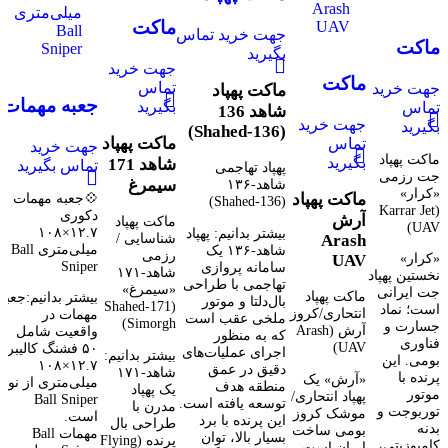
مقایسه
افزودن به علاقه
شاهد ۱۳۶
مشاهده
ماکت
مقایسه
مندی
جهت خرید تماس
(Shahed‑۱۳۶)
سریع
مشاهده
ماکت
پهپاد
بگیرید
مقایسه
افزودن به
سریع
جهت خرید
پهپاد جت
شاهد ۱۷۱
مشاهده
ماکت
علاقه مندی
افزودن به
مقایسه
تماس
جهت خرید
ماکت پهپاد
رزمی
سریع
علاقه
مشاهده سریع
سیمرغ
جعبه مهمات
بگیرید
پهپاد آرش
تماس
شاهد 136
افزودن به
مندی
افزودن به
کرار
جهت خرید
بگیرید
دکوری
(Shahed‑136)
Arash
علاقه مندی
علاقه مندی
ماکت پهپاد
تماس
جهت خرید
Karrar
۱۲.۷×۱۰۸
UAV
ماکت پهپاد
بگیرید
شاهد 171
تماس بگیرید
پهپاد تهاجمی
Jet UAV
جت رزمی
میلی‌متری
شاهد‑۱۳۶
سیمرغ
«کرار»
💠جعبه مهمات
ماکت پهپاد
(Shahed‑136)
Ball Sniper
(Karrar Jet
دکوری
آرش
ماکت پهپاد
UAV)
۱۲.۷×۱۰۸
بیشتر بدانیم: پهپاد
شناسایی /
Arash
میلی‌متری Ball
شاهد‑۱۳۶ یک
رزمی
«کرار»
UAV
Sniper
سامانه پروازی
شاهد‑۱۷۱
نخستین پهپاد
تهاجمی با طراحی
«سیمرغ»
جت ایرانی
ماکت پهپاد
بیشتر بدانیم:جعبه
بال‌دلتا و موتور
(Shahed‑171
است؛ نماد
انتحاری/کروز
مهمات در
ملخی عقب است
Simorgh)
جسارت و
آرش (Arash
واقعیت شامل
که به منظور
فناوری
UAV)
۵۰ فشنگ کالیبر
اجرای عملیات‌های
بیشتر بدانیم:
بومی. این
۱۲.۷×۱۰۸
دقیق در عمق
شاهد‑۱۷۱
پرنده با
«آرش» یک
میلی‌متری از نوع
منطقه هدف
یک پهپاد
موتور
پهپاد انتحاری/
Ball Sniper
توسعه یافته است.
مدرن با
توربوجت و
موشک کروز
است.
این پرنده با برد
طراحی بال
بدنه
بومی ساخت
مهمات Ball
بسیار بالا، توان
پرنده (Flying
کامپوزیتی،
ایران است