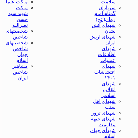
سلامت
ماکت علما
سربازان
ماکت
گمنام امام
شهید سید
زمان(عج)
حسن
شهدای آتش
نصرالله
نشان
شخصیتهای
شهدای ارتش
شاخص
ایران
شخصیتهای
شهدای
شاخص
اطلاعات
جهان
عملیات
اسلام
شهدای
مشاهیر
اغتشاشات
شاخص
۱۴۰۱
ایران
شهدای
انقلاب
اسلامی
شهدای اهل
سنت
شهدای ترور
شهدای جبهه
مقاومت
شهدای جهان
اسلام