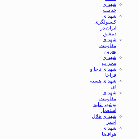
شهدای
خدمت
شهدای
کنسولگری
ایران در
دمشق
شهدای
مقاومت
بحرین
شهدای
محراب
شهدای ناجا و
فراجا
شهدای هسته
ای
شهدای
مقاومت
بوشهر علیه
استعمار
شهدای هلال
احمر
شهدای
هوافضا