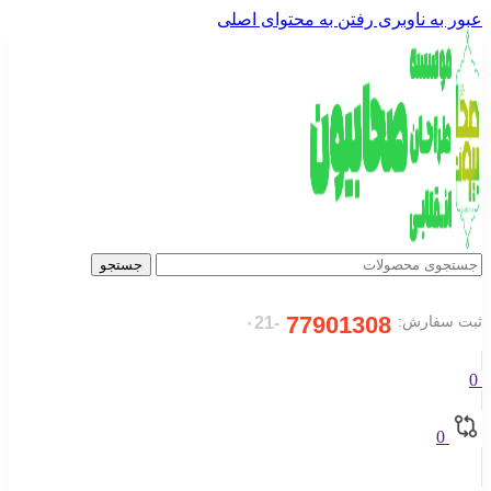
عبور به ناوبری
رفتن به محتوای اصلی
جستجو
77901308
ثبت سفارش:
-۰21
0
0