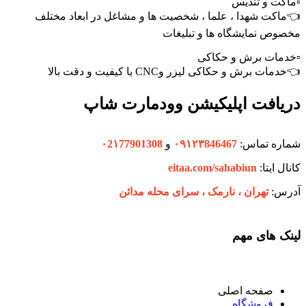
▫️ماکت و تندیس
👈ماکت شهدا ، علما ، شخصیت ها و مشاغل در ابعاد مختلف
مخصوص نمایشگاه ها و تبلیغات
▫️خدمات برش و حکاکی
👈خدمات برش و حکاکی لیزر وCNC با کیفیت و دقت بالا
دریافت اپلیکیشن وودمارت شاپ
شماره تماس:
۰۹۱۲۳846467
و
۰2۱77901308
کانال ایتا:
eitaa.com/sahabiun
آدرس:
تهران ،‌ نارمک ، سرای محله مدائن
لینک های مهم
صفحه اصلی
فروشگاه