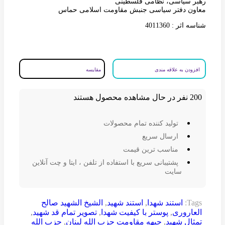
رهبر سیاسی، نظامی فلسطینی
معاون دفتر سیاسی جنبش مقاومت اسلامی حماس
شناسه اثر : 4011360
افزودن به علاقه مندی
مقایسه
200
نفر در حال مشاهده محصول هستند
تولید کننده تمام محصولات
ارسال سریع
مناسب ترین قیمت
پشتیبانی سریع با استفاده از تلفن ، ایتا و چت آنلاین
سایت
Tags:
استند شهدا
,
استند شهید
,
الشیخ الشهید صالح
العاروری
,
پوستر با کیفیت شهدا
,
تصویر تمام قد شهید
,
تمثال شهید
,
جبهه مقاومت حزب الله لبنان
,
حزب الله