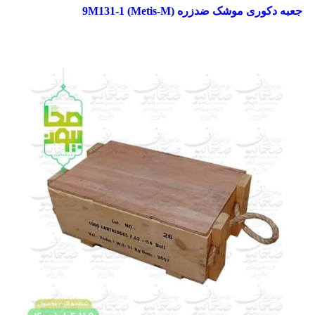
جعبه دکوری موشک ضدزره 9M131-1 (Metis-M)
مشاهده سریع
افزودن به علاقه مندی
جهت خرید تماس بگیرید