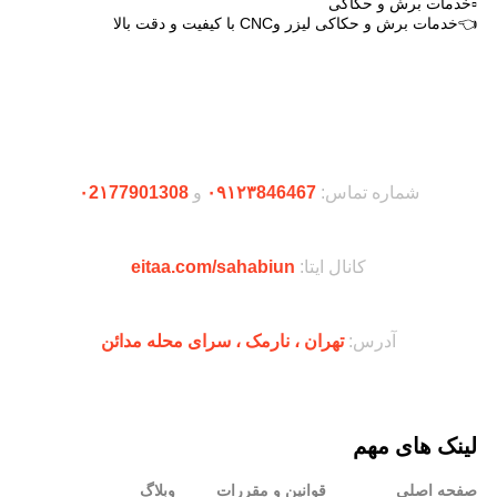
▫️خدمات برش و حکاکی
👈خدمات برش و حکاکی لیزر وCNC با کیفیت و دقت بالا
دریافت اپلیکیشن وودمارت شاپ
شماره تماس:
۰۹۱۲۳846467
و
۰2۱77901308
کانال ایتا:
eitaa.com/sahabiun
آدرس:
تهران ،‌ نارمک ، سرای محله مدائن
لینک های مهم
صفحه اصلی
قوانین و مقررات
وبلاگ