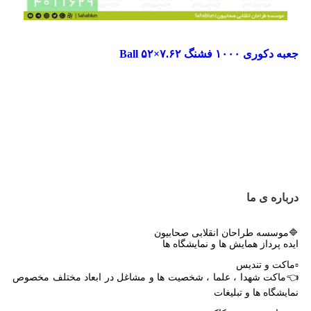
مقایسه
جعبه دکوری ۱۰۰۰ فشنگ ۷.۶۲×۵۲ Ball
مشاهده سریع
افزودن به علاقه مندی
جهت خرید تماس بگیرید
درباره ی ما
🔷موسسه طراحان انقلابی صحابیون
ایده پرداز همایش ها و نمایشگاه ها
▫️ماکت و تندیس
👈ماکت شهدا ، علما ، شخصیت ها و مشاغل در ابعاد مختلف مخصوص
نمایشگاه ها و تبلیغات