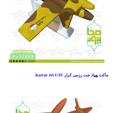
مقایسه
ماکت پهپاد جت رزمی کرار Karrar Jet UAV
مشاهده سریع
افزودن به علاقه مندی
جهت خرید تماس بگیرید