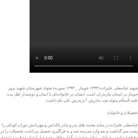
شهید عباسعلی علیزاده (۱۳۴۴ جویبار _ ۱۳۹۴ سوریه) متولد شهرستان شهید پرور
جویبار در استان مازندران است. ایشان در خانواده‌ای با ایمان و دوستدار اهل بیت
علیه ‌السلام متولد شد، مادرش ؟ و پدرش علی نام داشت.
تحصیلات و خانواده
عباسعلی علیزاده در سایه محبت های پدر و مادر پاکدامن و مهربانش دوران کودکی را
پشت سر گذاشت و بعد وارد مدرسه شد و به فراگیری تحصیل پرداخت، تحصیلات را در
مقطع لیسانس به پایان رساند .شهید بزرگوار متاهل بودند و از ایشان دو فرزند “مهدی