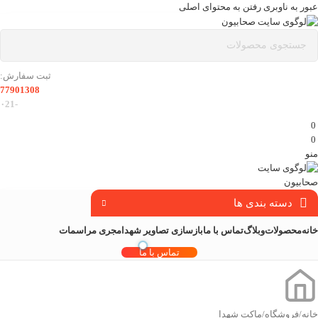
عبور به ناوبری
رفتن به محتوای اصلی
ثبت سفارش:
77901308
-۰21
0
0
منو
دسته بندی ها
خانه
محصولات
وبلاگ
تماس با ما
بازسازی تصاویر شهدا
مجری مراسمات
تماس با ما
خانه
/
فروشگاه
/
ماکت شهدا