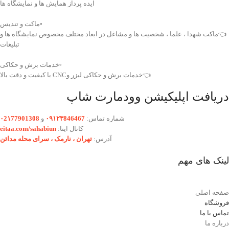
ایده پرداز همایش ها و نمایشگاه ها
▫️ماکت و تندیس
👈ماکت شهدا ، علما ، شخصیت ها و مشاغل در ابعاد مختلف مخصوص نمایشگاه ها و
تبلیغات
▫️خدمات برش و حکاکی
👈خدمات برش و حکاکی لیزر وCNC با کیفیت و دقت بالا
دریافت اپلیکیشن وودمارت شاپ
شماره تماس:
۰۹۱۲۳846467
و
۰2۱77901308
کانال ایتا:
eitaa.com/sahabiun
آدرس:
تهران ،‌ نارمک ، سرای محله مدائن
لینک های مهم
صفحه اصلی
فروشگاه
تماس با ما
درباره ما