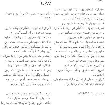
UAV
«کرار» نخستین پهپاد جت ایرانی است؛
نماد جسارت و فناوری بومی. این پرنده با
ماکت پهپاد انتحاری/کروز آرش (Arash
موتور توربوجت و بدنه کامپوزیتی،
UAV)
قابلیت پرواز تا ارتفاع ۱۰ کیلومتر و
سرعت حدود ۹۰۰ کیلومتر در ساعت دارد
«آرش» یک پهپاد انتحاری/موشک کروز
و در مأموریت‌های رزمی، شناسایی و
بومی ساخت ایران است که برای
پشتیبانی هوایی به‌کار می‌رود.
عملیات تهاجمی برد بلند و اصابت دقیق
نسخهٔ ماکت با ابعاد طول 190 سانتی‌متر
به اهداف مهم طراحی شده است. این
و دهانهٔ بال 154 سانتی‌متر، به‌صورت
پرنده با استفاده از موتور جت و طراحی
دقیق بر اساس مدل واقعی ساخته شده؛
آیرودینامیک کارآمد، قادر است
مناسب برای نمایشگاه‌های دفاع مقدس،
مسافت‌های صدها کیلومتری را با سرعت
موزه‌ها و پروژه‌های آموزشی.
بالا طی کند. مأموریت اصلی آن انهدام
ویژگی‌ها: طراحی جت‌گونه، فرم
اهداف راهبردی، مراکز تجمع نیرو یا
آیرودینامیک دقیق، و قابلیت رنگ‌آمیزی
زیرساخت‌های حیاتی دشمن با کمترین
اختصاصی.
احتمال رهگیری است. نسخه‌های مختلف
کرار، پرنده‌ای از ایمان و اراده— جلوه‌ای
این سامانه بسته به مأموریت، در نوع
از شعار جاودانۀ «ما می‌توانیم».
کلاهک و برد عملیاتی تفاوت دارند.
شناسه اثر: 4011672
نسخهٔ ماکت ارائه‌شده با ابعاد تقریبی
دهانه بال 100 سانتی‌متر، طول 125
سانتی‌متر و ارتفاع حدود 50 سانتی‌متر، با