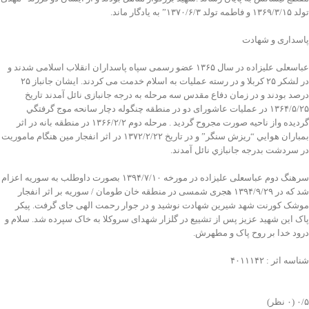
تولد ۱۳۶۹/۳/۱۵ و فاطمه تولد ۱۳۷۰/۶/۳” به یادگار ماند.
پاسداری و شهادت
عباسعلی علیزاده در سال ۱۳۶۵ عضو رسمی سپاه پاسداران انقلاب اسلامی شدند و
در لشکر ۲۵ کربلا و در رسته عملیات به اسلام خدمت می کردند. ایشان جانباز ۲۵
درصد بودند و در زمان دفاع مقدس سه مرحله به درجه جانبازی نائل آمدند تاريخ
۱۳۶۴/۵/۲۵ در عملیات عاشورای دو در منطقه چنگوله دچار سانحه موج گرفتگي
گرديده واز ناحيه صورت مجروح گرديد . مرحله دوم ۱۳۶۶/۲/۲ در منطقه بانه در اثر
بمباران هوايي “ريزش سنگر” و در تاريخ ۱۳۷۲/۲/۲۲ در اثر انفجار مین هنگام ماموريت
در سردشت بدرجه جانبازي نائل آمدند.
سرهنگ دوم عباسعلی علیزاده در مورخه ۱۳۹۴/۷/۱۰ بصورت داوطلب به سوریه اعزام
شد که در ۱۳۹۴/۹/۲۹ هجری شمسی در منطقه خان طومان / سوریه بر اثر انفجار
موشک کورنت شهد شیرین شهادت نوشید و در جوار رحمت الهی جای گرفت. پیکر
پاک این شهید عزیز پس از تشییع در گلزار شهدای سروکلا به خاک سپرده شد. سلام و
درود خدا بر روح پاک و مطهرش.
شناسه اثر : ۴۰۱۱۱۴۲
‫۰/۵
‫(۰ نظر)