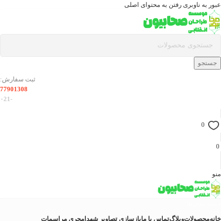
عبور به ناوبری
رفتن به محتوای اصلی
جستجو
ثبت سفارش:
77901308
-۰21
0
0
منو
دسته بندی ها
خانه
محصولات
وبلاگ
تماس با ما
بازسازی تصاویر شهدا
مجری مراسمات