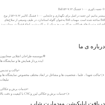
جهت خرید تماس بگیرید
ویژگی‌های برجسته این محصول، ابعاد خاص، طراحی صنعتی و ارتباط مستقیم آن با
💠 جعبه دکوری ۱۰۰۰ فشنگ ۷.۶۲×۵۲ Ball
جنگ‌افزارهای ضدزره مدرن است که آن را به انتخابی ارزشمند برای دکورهای یادگاری،
پروژه‌های نمایشگاهی و رویدادهای دفاع مقدس تبدیل می‌کند.
بیشتر بدانیم: این جعبه در اصل برای نگهداری و جابجایی ۱۰۰۰ فشنگ کالیبر ۷.۶۲×۵۲ از نوع
Ball ساخته شده است. مهمات Ball به‌عنوان گلوله استاندارد، در طیف وسیعی از سلاح‌های
❤️ شناسه اثر: 4011630
انفرادی و تیربارهای هم‌کالیبر به کار می‌رود و یکی از پرکاربردترین انواع فشنگ در میدان نبرد
به شمار می‌آید.
مشخصات درج‌شده روی جعبه:
تعداد: ۱۰۰۰ فشنگ
درباره ی ما
کالیبر: ۷.۶۲×۵۲
نوع: Ball (گلوله استاندارد)
🔷موسسه طراحان انقلابی صحابیون
ایده پرداز همایش ها و نمایشگاه ها
حجم جعبه: ۲۶ دسی‌متر مکعب
ویژگی‌های برجسته این محصول، طراحی مستحکم، ظرفیت بالا و اصالت تاریخی است که آن
▫️ماکت و تندیس
را به انتخابی مناسب برای دکورهای یادگاری، پروژه‌های نمایشی و نمایشگاه‌های دفاع مقدس
👈ماکت شهدا ، علما ، شخصیت ها و مشاغل در ابعاد مختلف مخصوص نمایشگاه ها و
تبدیل می‌کند.
تبلیغات
❤️ شناسه اثر: 4011629
▫️خدمات برش و حکاکی
👈خدمات برش و حکاکی لیزر وCNC با کیفیت و دقت بالا
دریافت اپلیکیشن وودمارت شاپ