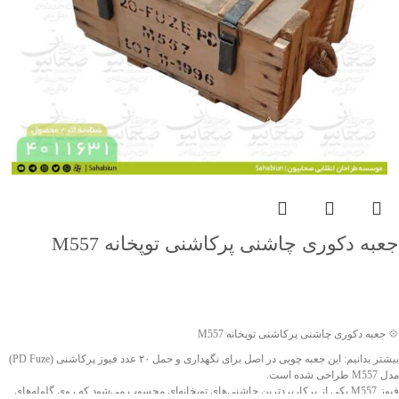
جعبه دکوری چاشنی پرکاشنی توپخانه M557
جهت خرید تماس بگیرید
💠 جعبه دکوری چاشنی پرکاشنی توپخانه M557
بیشتر بدانیم: این جعبه چوبی در اصل برای نگهداری و حمل ۲۰ عدد فیوز پرکاشنی (PD Fuze)
مدل M557 طراحی شده است.
فیوز M557 یکی از پرکاربردترین چاشنی‌های توپخانه‌ای محسوب می‌شود که روی گلوله‌های