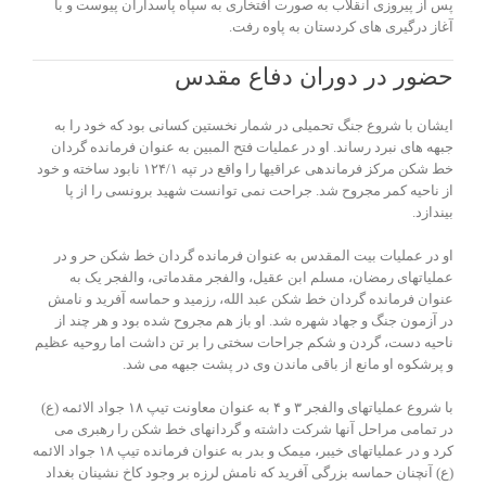
پس از پیروزی انقلاب به صورت افتخاری به سپاه پاسداران پیوست و با
آغاز درگیری های کردستان به پاوه رفت.
حضور در دوران دفاع مقدس
ایشان با شروع جنگ تحمیلی در شمار نخستین کسانی بود که خود را به
جبهه های نبرد رساند. او در عملیات فتح المبین به عنوان فرمانده گردان
خط شکن مرکز فرماندهی عراقیها را واقع در تپه ۱۲۴/۱ نابود ساخته و خود
از ناحیه کمر مجروح شد. جراحت نمی توانست شهید برونسی را از پا
بیندازد.
او در عملیات بیت المقدس به عنوان فرمانده گردان خط شکن حر و در
عملیاتهای رمضان، مسلم ابن عقیل، والفجر مقدماتی، والفجر یک به
عنوان فرمانده گردان خط شکن عبد الله، رزمید و حماسه آفرید و نامش
در آزمون جنگ و جهاد شهره شد. او باز هم مجروح شده بود و هر چند از
ناحیه دست، گردن و شکم جراحات سختی را بر تن داشت اما روحیه عظیم
و پرشکوه او مانع از باقی ماندن وی در پشت جبهه می شد.
با شروع عملیاتهای والفجر ۳ و ۴ به عنوان معاونت تیپ ۱۸ جواد الائمه (ع)
در تمامی مراحل آنها شرکت داشته و گردانهای خط شکن را رهبری می
کرد و در عملیاتهای خیبر، میمک و بدر به عنوان فرمانده تیپ ۱۸ جواد الائمه
(ع) آنچنان حماسه بزرگی آفرید که نامش لرزه بر وجود کاخ نشینان بغداد