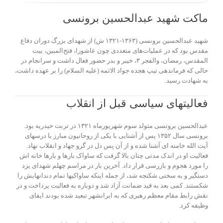
ماکت شهید عبدالحسین برونسی
شهید عبدالحسین برونسی (۱۳۶۳-۱۳۲۱ ش) از شهدای بزرگ دوران دفاع
مقدس بود که در عملیات‌های متعددی چون عاشورا، فتح‌المبین، بیت
المقدس، رمضان، والفجر ۳، خیبر و بدر حضور فعال داشت و سرانجام در
حالی که فرماندهی تیپ هجده جواد الائمه (علیه السلام) را بر عهده داشت،
به شهادت رسید.
فعالیتهای سیاسی قبل از انقلاب
عبدالحسین برونسی متولد سوم شهریورماه ۱۳۲۱ در تربت حیدریه بود.
برونسی سال ۱۳۵۲ پس از آشنایی با یکی از روحانیون مبارز با درسهای
آیت الله خامنه ای آشنا شده و از آن پس دل در گرو جهاد و انقلاب نهاد.
فعالیت او در اندک مدتی چنان بالا گرفت که ساواک بارها و بارها خانه اش
را مورد هجوم و بازرسی قرار داد. آخرین بار در مراسم چهلم شهدای یزد
دستگیر و به سختی شکنجه شد، از جمله اینکه ساواکیها تمام دندانهایش را
شکستند. کمی بعد به قید ضمانت آزاد شد و دوباره به فعالیت پرداخت و در
نقش رابط مقام معظم رهبری که به ایرانشهر تبعید شده بودند ایفای
وظیفه کرد.