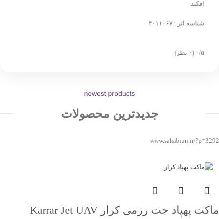
افکند.
شناسه اثر : ۴۰۱۱۰۶۷
‫۰/۵
‫(۰ نظر)
newest products
جدیدترین محصولات
www.sahabiun.ir/?p=3292
ماکت پهپاد جت رزمی کرار Karrar Jet UAV