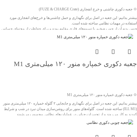
جهت خرید تماس بگیرید
💠 جعبه دکوری چاشنی و خرج انفجاری (FUZE & CHARGE Crate)
بیشتر بدانیم: این جعبه در اصل برای نگهداری و حمل چاشنی‌ها و خرج‌های انفجاری مورد
استفاده در مهمات نظامی ساخته شده است.
جنس بدنه آن از چوب ضخیم با تسمه‌های فلزی مقاوم بوده و برای حفاظت از محتوای حساس
در شرایط میدانی طراحی گردیده است. این نوع جعبه‌ها در ارتش‌ها برای بسته‌بندی و انتقال
ایمن اقلام مهمی همچون چاشنی نارنجک‌ها و خرج پرتابه‌ها به‌کار می‌رفته است.
ویژگی‌های برجسته این محصول، طراحی مستحکم، اصالت تاریخی و ابعاد خاص آن است که
می‌تواند به‌عنوان یک انتخاب جذاب برای دکورهای یادگاری، پروژه‌های یادبود و نمایشگاه‌های
دفاع مقدس مورد استفاده قرار گیرد.
جعبه دکوری خمپاره منور ۱۲۰ میلی‌متری M1
❤️ شناسه اثر: 4011636
جهت خرید تماس بگیرید
💠 جعبه دکوری خمپاره منور ۱۲۰ میلی‌متری M1
بیشتر بدانیم: این جعبه در اصل برای نگهداری و جابجایی ۲ گلوله خمپاره ۱۲۰ میلی‌متری منور
(ILL M1) ساخته شده است. گلوله‌های منور برای روشن‌سازی میدان نبرد در شب و شرایط
کم‌دید به کار می‌روند و از تجهیزات حیاتی در عملیات‌های نظامی محسوب می‌شوند.
بدنه جعبه از چوب ضخیم و مقاوم ساخته شده و با تسمه‌های فلزی و دستگیره‌های طنابی
تقویت شده است تا در برابر فشار و شرایط سخت میدانی دوام بالایی داشته باشد.