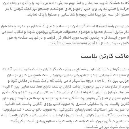
که به هشتک شهید سلیمانی و امثالهم نمایش داده می شود را پاک و در واقع این
حرکت را خنثی نماید. و یا حتی از موتورهای هوشمند جستجو نیز کمک گرفتن تا در
محتوا اگر اسم نیز پیدا نشد چهره را شناسایی و محتوا را پاک نمایند.
در همین راستا صفحه اینستاگرام این موسسه با دنبال کننده ای در حدود پنجاه هزار
نفر بدلیل انتشار محتوا با موضوع محصولات فرهنگی پیرامون شهدا و انقلاب اسلامی
از سوی اینستاگرام چندین نوبت مورد اخطار قرار گرفت و در نهایت صفحه به طور
کامل حدود یکسال با آیدی Sahabiun مسدود گردید.
ماکت کارتن پلاست
با قرار گرفتن دو ورق خارجی مسطح بر روی یکدیگر کارتن پلاست به وجود می آید که
از مقاومت شیمیایی و دوام فیزیکی بالایی برخوردار است همچنین دارای نوسان
حرارتی بین ۲۰- تا ۸۰+ درجه سانتیگراد می باشد که باعث شده در مقابل گرما و
سرما از مقاومت بالایی برخوردار باشد.کارتن پلاست دارای ضخامت هایی بین ۲ الی ۱۲
میلیمتر درطول و عرض دلخواه (حداکثر عرض ۲.۴۰ سانتی متر می باشد) و رنگ بندی
های متنوع از قبیل آبی،قرمز،زرد،مشکی،سفید و …تولید و عرضه می شوند.ورق های
کارتن پلاست بنا به سفارش مشتری به صورت آنتی یووی (کارتن پلاست ضد آفتاب)،
به صورت آنتی استاتیک (ضدبارهای الکتریکی)، به صورت نانو پلاست ( ضدمیکروب)
و به صورت آنتی فایر ( کارتن پلاست نسوز) تولید و عرضه می شود.کارتن پلاست را به
نام های دیگری چون: شیت پلاست ، پلاست پک ،هالوپروفیل شیت و کروگیت
پلاست شیت نیز می شناسند.