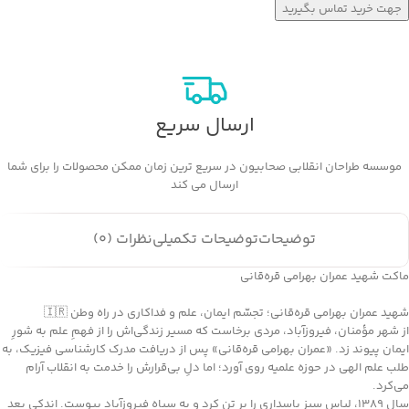
جهت خرید تماس بگیرید
ارسال سریع
موسسه طراحان انقلابی صحابیون در سریع ترین زمان ممکن محصولات را برای شما
ارسال می کند
توضیحات
توضیحات تکمیلی
نظرات (0)
ماکت شهید عمران بهرامی قره‌قانی
شهید عمران بهرامی قره‌قانی؛ تجسّم ایمان، علم و فداکاری در راه وطن 🇮🇷
از شهر مؤمنان، فیروزآباد، مردی برخاست که مسیر زندگی‌اش را از فهمِ علم به شورِ
ایمان پیوند زد. «عمران بهرامی قره‌قانی» پس از دریافت مدرک کارشناسی فیزیک، به
طلب علم الهی در حوزه علمیه روی آورد؛ اما دلِ بی‌قرارش را خدمت به انقلاب آرام
می‌کرد.
سال ۱۳۸۹، لباس سبز پاسداری را بر تن کرد و به سپاه فیروزآباد پیوست. اندکی بعد