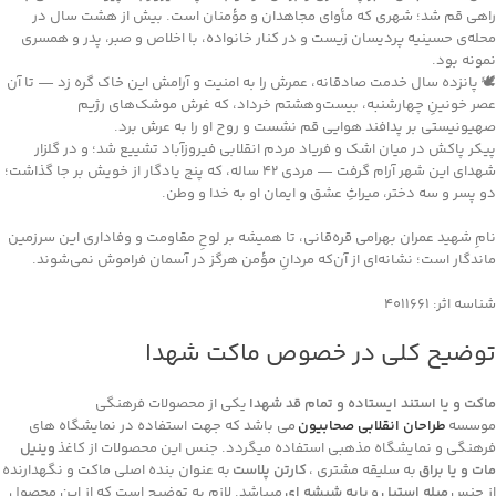
راهی قم شد؛ شهری که مأوای مجاهدان و مؤمنان است. بیش از هشت سال در
محله‌ی حسینیه پردیسان زیست و در کنار خانواده، با اخلاص و صبر، پدر و همسری
نمونه بود.
🕊 پانزده سال خدمت صادقانه، عمرش را به امنیت و آرامش این خاک گره زد — تا آن
عصر خونینِ چهارشنبه، بیست‌وهشتم خرداد، که غرش موشک‌های رژیم
صهیونیستی بر پدافند هوایی قم نشست و روح او را به عرش برد.
پیکر پاکش در میان اشک و فریاد مردم انقلابی فیروزآباد تشییع شد؛ و در گلزار
شهدای این شهر آرام گرفت — مردی ۴۲ ساله، که پنج یادگار از خویش بر جا گذاشت؛
دو پسر و سه دختر، میراثِ عشق و ایمان او به خدا و وطن.
نامِ شهید عمران بهرامی قره‌قانی، تا همیشه بر لوحِ مقاومت و وفاداری این سرزمین
ماندگار است؛ نشانه‌ای از آن‌که مردانِ مؤمن هرگز در آسمان فراموش نمی‌شوند.
شناسه اثر: ۴۰۱۱۶۶۱
توضیح کلی در خصوص ماکت شهدا
ماکت و یا استند ایستاده و تمام قد شهدا
یکی از محصولات فرهنگی
موسسه
طراحان انقلابی صحابیون
می باشد که جهت استفاده در نمایشگاه های
فرهنگی و نمایشگاه مذهبی استفاده میگردد. جنس این محصولات از کاغذ
وینیل
مات و یا براق
به سلیقه مشتری ،
کارتن پلاست
به عنوان بنده اصلی ماکت و نگهدارنده
از جنس
میله استیل
و
پایه شیشه ای
میباشد. لازم به توضیح است که از این محصول