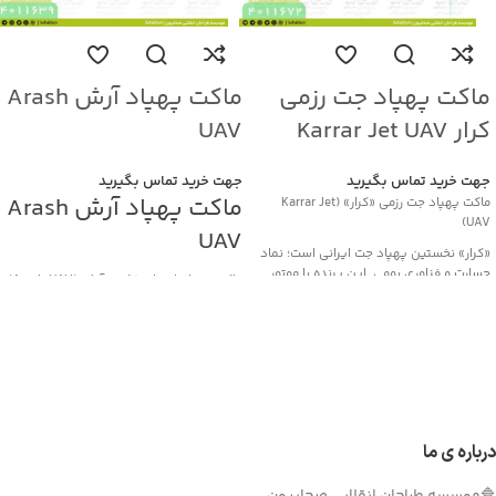
ماکت پهپاد جت رزمی
ماکت پهپاد آرش Arash
کرار Karrar Jet UAV
UAV
جهت خرید تماس بگیرید
جهت خرید تماس بگیرید
ماکت پهپاد آرش Arash
ماکت پهپاد جت رزمی «کرار» (Karrar Jet
UAV)
UAV
«کرار» نخستین پهپاد جت ایرانی است؛ نماد
جسارت و فناوری بومی. این پرنده با موتور
ماکت پهپاد انتحاری/کروز آرش (Arash UAV)
توربوجت و بدنه کامپوزیتی، قابلیت پرواز تا
«آرش» یک پهپاد انتحاری/موشک کروز بومی
ارتفاع ۱۰ کیلومتر و سرعت حدود ۹۰۰ کیلومتر
ساخت ایران است که برای عملیات تهاجمی
در ساعت دارد و در مأموریت‌های رزمی،
برد بلند و اصابت دقیق به اهداف مهم
شناسایی و پشتیبانی هوایی به‌کار می‌رود.
طراحی شده است. این پرنده با استفاده از
نسخهٔ ماکت با ابعاد طول 190 سانتی‌متر و
موتور جت و طراحی آیرودینامیک کارآمد، قادر
دهانهٔ بال 154 سانتی‌متر، به‌صورت دقیق بر
است مسافت‌های صدها کیلومتری را با سرعت
اساس مدل واقعی ساخته شده؛ مناسب برای
بالا طی کند. مأموریت اصلی آن انهدام
نمایشگاه‌های دفاع مقدس، موزه‌ها و
درباره ی ما
اهداف راهبردی، مراکز تجمع نیرو یا
پروژه‌های آموزشی.
زیرساخت‌های حیاتی دشمن با کمترین
ویژگی‌ها: طراحی جت‌گونه، فرم آیرودینامیک
احتمال رهگیری است. نسخه‌های مختلف این
دقیق، و قابلیت رنگ‌آمیزی اختصاصی.
🔷موسسه طراحان انقلابی صحابیون