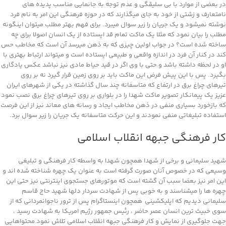
در بعضی از موارد با بی سلیقگی و عدم توجه به جانمایی مناسب پدیده های
نامتعارف و زشتی از خود به جای میگذارند که در حوزه فرهنگی این امر به نام فرد
نوشته نمیشود و یک جریان را زیر سوال میبرد. برای فهم بهتر مطلب میتوان اینگونه
مطلب را بیان نمود که مثلا یک ماکت تمام قد ایستاده از یک انسان اصولا برای چه
ساخته شده است؟ در جواب اولین چیزی که به ذهن میرسد آن است که مخاطب حس
کند در کنار آن فرد در اندازه واقعی و طبیعی ایستاده است و میتواند ارتباط بهتری با
او در لحظه داشته باشد و حتی با وی اگر در قید حیاط مادی نیز نباشد عکس یادگاری
بگیرد. پس با این پیش فرض این ماکت باید بر روی زمین قرار گیرد نه بر روی
تیرهای چراغ برق در ارتفاع که متاسفانه چند سال گذاشته در یکی از شهرهای ایران
عزیز یک پیمانکار تصویر ماکت شهدا را در بلواری بر روی تیرهای چراغ برق نصب نمود
که بازخورد بسیاری منفی در ذهن مخاطب ایجاد و رسانه های معاند نیز از این فرصت
استفاده تبلیغاتی منفی نمودند و این حرکت متاسفانه یک جریان را زیر سوال برد.
کار فرهنگی جبهه انقلاب اسلامی
شهید سلیمانی و برخی از شهدا همچون شهدا به واسطه کار فرهنگی و تبلیغی
وسیعی که در خصوص آنان صورت گرفته است به عنوان یک چهره شناخته شده اند و
این امر نیز بعضا سبب آن گشته است که موتورهای جستجوی اینترنتی نیز حتی این
چهره ها را میشناسند و به خوبی پس از شهادت سردار دلها شهید حاج قاسم
سلیمانی دیدیم که اپلیکشینی همچون اینستاگرام پس از ترور ناجوانمردانی که از
سوی خبیث ترین انسان عصر حاضر ، رئیس جمهور رژیم امریکا به شهادت رسید ،
جهت جلوگیری از نمایش و کار فرهنگی جبهه انقلاب اسلامی تلاش نمود محتواهایی