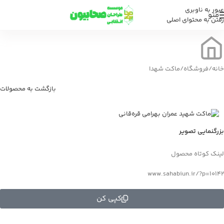
عبور به ناوبری
منو
رفتن به محتوای اصلی
خانه
/
فروشگاه
/
ماکت شهدا
بازگشت به محصولات
بزرگنمایی تصویر
لینک کوتاه محصول
www.sahabiun.ir/?p=10142
کپی کن