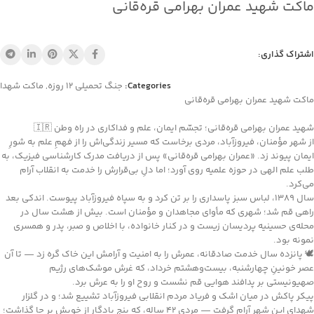
ماکت شهید عمران بهرامی قره‌قانی
اشتراک گذاری:
Categories:
جنگ تحمیلی 12 روزه
,
ماکت شهدا
ماکت شهید عمران بهرامی قره‌قانی
شهید عمران بهرامی قره‌قانی؛ تجسّم ایمان، علم و فداکاری در راه وطن 🇮🇷
از شهر مؤمنان، فیروزآباد، مردی برخاست که مسیر زندگی‌اش را از فهمِ علم به شورِ
ایمان پیوند زد. «عمران بهرامی قره‌قانی» پس از دریافت مدرک کارشناسی فیزیک، به
طلب علم الهی در حوزه علمیه روی آورد؛ اما دلِ بی‌قرارش را خدمت به انقلاب آرام
می‌کرد.
سال ۱۳۸۹، لباس سبز پاسداری را بر تن کرد و به سپاه فیروزآباد پیوست. اندکی بعد
راهی قم شد؛ شهری که مأوای مجاهدان و مؤمنان است. بیش از هشت سال در
محله‌ی حسینیه پردیسان زیست و در کنار خانواده، با اخلاص و صبر، پدر و همسری
نمونه بود.
🕊 پانزده سال خدمت صادقانه، عمرش را به امنیت و آرامش این خاک گره زد — تا آن
عصر خونینِ چهارشنبه، بیست‌وهشتم خرداد، که غرش موشک‌های رژیم
صهیونیستی بر پدافند هوایی قم نشست و روح او را به عرش برد.
پیکر پاکش در میان اشک و فریاد مردم انقلابی فیروزآباد تشییع شد؛ و در گلزار
شهدای این شهر آرام گرفت — مردی ۴۲ ساله، که پنج یادگار از خویش بر جا گذاشت؛