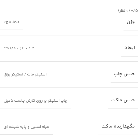
‫۰/۵
‫(۰ نظر)
وزن
0.560 kg
ابعاد
0.5 × 64 × 180 cm
جنس چاپ
استیکر مات / استیکر براق
جنس ماکت
چاپ استیکر بر روی کارتن پلاست 5میل
نگهدارنده ماکت
میله استیل و پایه شیشه ای