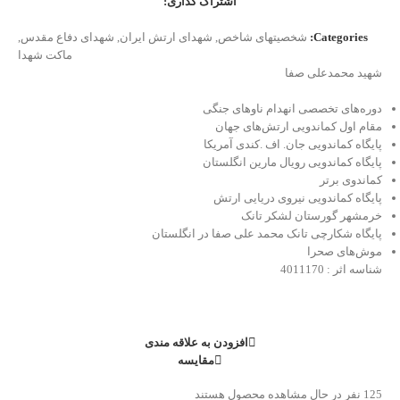
اشتراک گذاری:
Categories:
شخصیتهای شاخص
,
شهدای ارتش ایران
,
شهدای دفاع مقدس
,
ماکت شهدا
شهید محمدعلی صفا
دوره‌های تخصصی انهدام ناوهای جنگی
مقام اول کماندویی ارتش‌های جهان
پایگاه کماندویی جان. اف .کندی آمریکا
پایگاه کماندویی رویال مارین انگلستان
کماندوی برتر
پایگاه کماندویی نیروی دریایی ارتش
خرمشهر گورستان لشکر تانک
پایگاه شکارچی تانک محمد علی صفا در انگلستان
موش‌های صحرا
شناسه اثر : 4011170
افزودن به علاقه مندی
مقایسه
125
نفر در حال مشاهده محصول هستند