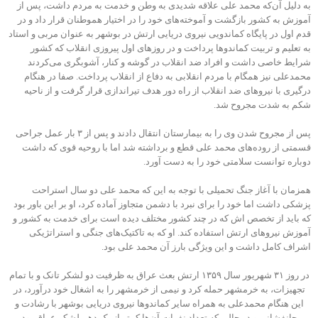
به دلیل آن‌که محمد علی علاقه شدیدی به وطن و خدمت به مردم داشت، پس از
آموزش به کشور بازگشت و آموخته‌های خود را در اختیار هموطنان قرار داد و در
قدم اول در پایگاه کماندویی نیروی دریایی ارتش در بوشهر به عنوان مربی و استاد
به تعلیم و تربیت کماندوها پرداخت و در روزهای اول پیروزی انقلاب که کشور
شرایط خاصی داشت و افراد ضد انقلاب در گوشه و کنار، آشوبگری می‌کردند
محمدعلی نیز همگام با مردم انقلابی به دفاع از انقلاب پرداخت. صفا در هنگام
درگیری با نیروهای ضد انقلاب از راه دور هدف تیراندازی قرار گرفت و از ناحیه
شکم به شدت مجروح شد.
پس از مجروح شدن وی را به بیمارستان انتقال دادند و پس از ۳ بار عمل جراحی
قسمتی از روده‌های محمد علی قطع و برداشته شد اما با روحیه قوی که داشت
دوباره توانست سلامتی خود را به دست آورد.
همزمان با آغاز جنگ تحمیلی با توجه به این که محمد علی دو سال استراحت
پزشکی داشت اما خود را برای نبرد با دشمن متجاوز آماده کرد، او بر این باور بود
که باید از تخصص اش که در چند کشور مختلف دیده است برای خدمت به کشور و
آموزش نیروهای ارتش استفاده کند. او که به تاکتیک‌های جنگی و استراتژیکی
اشراف کامل داشت و این ویژگی بارز آن محمد علی بود.
در روز ۳۱ شهریور سال ۱۳۵۹ ارتش بعث عراق به ظرفیت دو لشکر تانک و با تمام
تجهیزات، به خرمشهر حمله کرد و نیمی از خرمشهر را به اشغال خود درآورد، در
این هنگام محمدعلی به همراه سایر کماندوها نیروی دریایی بوشهر با رشادت و
جانفشانی و در حالی که تعداد نفرات آن‌ها کمتر از یک دهم لشکر عراق بود