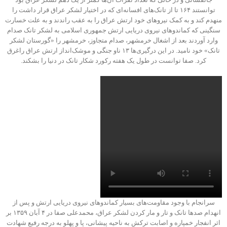
توانستند ۱۶۴ تا از تانک‌های افسانه‌ای که در اختیار لشکر عراق قرار داشت را
منهدم کند و به کمک نیروهای خود ارتش عراق را به عقب راندند و به علت خسارت
سنگینی که کماندوهای نیروی دریایی ارتش جمهوری اسلامی به لشکر تانک صدام
وارد آوردند بعد از اشغال خرمشهر، صدام متجاوز، خرمشهر را «گورستان لشکر
تانک» خود نامید. در این درگیری‌ها ۱۳ ناو جنگی و موشک‌انداز ارتش عراق راغرق
کرد. صفا توانست در طول یک هفته رکورد شکار تانک‌ در دنیا را بشکند.
سرانجام با وجود مقاومت‌های بسیار کماندوهای نیروی دریایی ارتش و پس از
انهدام صدها تانک و تار و مار کردن لشکر عراق، محمدعلی صفا در ۴ آبان ۱۳۵۹ بر
اثر انفجار خمپاره و اصابت ترکش به ناحیه پیشانی، پا و پهلو به درجه رفیع شهادت