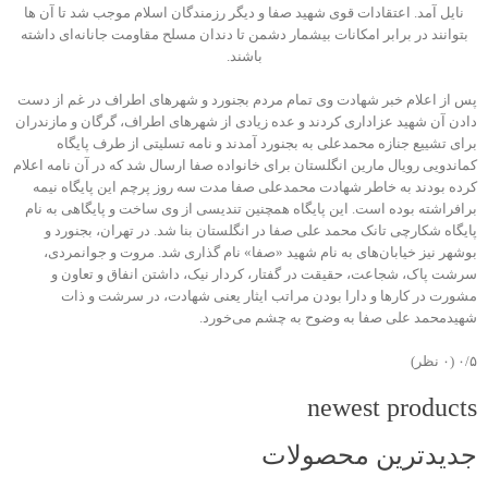
نایل آمد. اعتقادات قوی شهید صفا و دیگر رزمندگان اسلام موجب شد تا آن ها
بتوانند در برابر امکانات بیشمار دشمن تا دندان مسلح مقاومت جانانه‌ای داشته
باشند.
پس از اعلام خبر شهادت وی تمام مردم بجنورد و شهرهای اطراف در غم از دست
دادن آن شهید عزاداری کردند و عده زیادی از شهرهای اطراف، گرگان و مازندران
برای تشییع جنازه محمدعلی به بجنورد آمدند و نامه تسلیتی از طرف پایگاه
کماندویی رویال مارین انگلستان برای خانواده صفا ارسال شد که در آن نامه اعلام
کرده بودند به خاطر شهادت محمدعلی صفا مدت سه روز پرچم این پایگاه نیمه
برافراشته بوده است. این پایگاه همچنین تندیسی از وی ساخت و پایگاهی به نام
پایگاه شکارچی تانک محمد علی صفا در انگلستان بنا شد. در تهران، بجنورد و
بوشهر نیز خیابان‌های به نام شهید «صفا» نام گذاری شد. مروت و جوانمردی،
سرشت پاک، شجاعت، حقیقت در گفتار، کردار نیک، داشتن انفاق و تعاون و
مشورت در کارها و دارا بودن مراتب ایثار یعنی شهادت، در سرشت و ذات
شهیدمحمد علی صفا به وضوح به چشم می‌خورد.
‫۰/۵
‫(۰ نظر)
newest products
جدیدترین محصولات