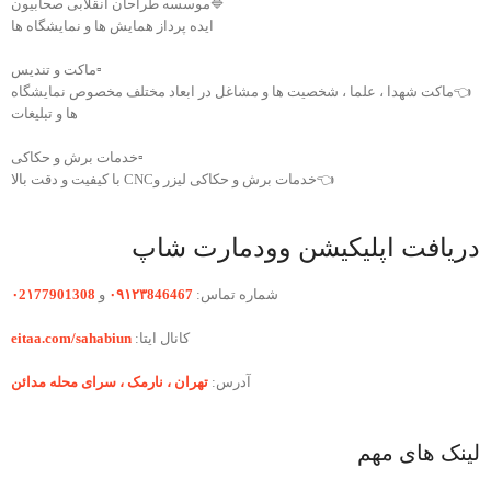
🔷موسسه طراحان انقلابی صحابیون
ایده پرداز همایش ها و نمایشگاه ها
▫️ماکت و تندیس
👈ماکت شهدا ، علما ، شخصیت ها و مشاغل در ابعاد مختلف مخصوص نمایشگاه
ها و تبلیغات
▫️خدمات برش و حکاکی
👈خدمات برش و حکاکی لیزر وCNC با کیفیت و دقت بالا
دریافت اپلیکیشن وودمارت شاپ
شماره تماس:
۰۹۱۲۳846467
و
۰2۱77901308
کانال ایتا:
eitaa.com/sahabiun
آدرس:
تهران ،‌ نارمک ، سرای محله مدائن
لینک های مهم