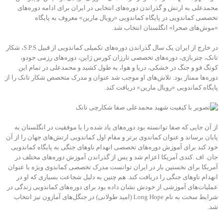
محمدعلی به ارتش و گذراندن دوره‌های انتخابی در ایران برای ادامه دوره‌های
تخصصی کماندویی در پایگاه کماندویی «رویال مارین» معروف به پایگاه
«موش‌های صحرا» انگلستان انتخاب شد.
در خارج از ایران یک سال گذراندن دوره‌های تکمیلی کماندویی از قبیل S.P.S، شکار
تانک، چتربازی، دوره‌های تخصصی تارزان کورس ژاپن، دوره‌های رزمی جودو،
کونگ فو و جنگ در خشکی، دریا و هوا، به طول کشید و محمدعلی در تمام این
دوره‌ها ممتاز بود. تلاش‌های او موجب شد عنوان و مدرک متخصص شکار تانک را از
پایگاه کماندویی «رویال مارین» دریافت کند.
از آن جایی که صفا توانسته بود دوره‌های یاد شده را با موفقیت در انگلستان به
پایان برساند و عنوان کماندوی برتر و مقام اول کماندویی ارتش‌های جهان را از آن
خود کند برای آموزش دوره‌های تخصصی انهدام ناوهای جنگی به پایگاه کماندویی
جان. اف .کندی آمریکا اعزام شد و پس از گذراندن آموزش دوره‌های مختلف در
آمریکا برای نخستین بار در ایران توانست مدرک تخصصی کماندوی ویژه با عنوان
انهدام ناوهای جنگی را دریافت کند. هم چنین به دلیل شجاعت بسیاری که او در
عملیات‌های آموزشی از خودش نشان داده بود برای دوره‌های کماندویی زندگی در
شرایط سخت به نام Long Hope (امید طولانی) در جنگل‌های آمازون نیز انتخاب
شد.