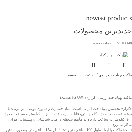
newest products
جدیدترین محصولات
www.sahabiun.ir/?p=3399
ماکت پهپاد جت رزمی کرار Karrar Jet UAV
جهت خرید تماس بگیرید
ماکت پهپاد جت رزمی «کرار» (Karrar Jet UAV)
«کرار» نخستین پهپاد جت ایرانی است؛ نماد جسارت و فناوری بومی. این پرنده با
موتور توربوجت و بدنه کامپوزیتی، قابلیت پرواز تا ارتفاع ۱۰ کیلومتر و سرعت حدود
۹۰۰ کیلومتر در ساعت دارد و در مأموریت‌های رزمی، شناسایی و پشتیبانی هوایی
به‌کار می‌رود.
نسخهٔ ماکت با ابعاد طول 190 سانتی‌متر و دهانهٔ بال 154 سانتی‌متر، به‌صورت دقیق