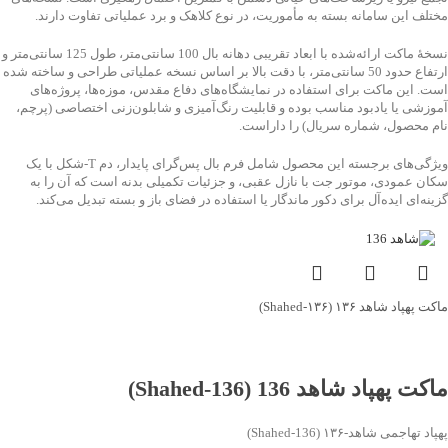
مختلف این سامانه بسته به مأموریت، در نوع کلاهک و برد عملیاتی تفاوت دارند.
نسخهٔ ماکت ارائه‌شده با ابعاد تقریبی دهانه بال 100 سانتی‌متر، طول 125 سانتی‌متر و
ارتفاع حدود 50 سانتی‌متر، با دقت بالا بر اساس نسخه عملیاتی طراحی و ساخته شده
است. این ماکت برای استفاده در نمایشگاه‌های دفاع مقدس، موزه‌ها، پروژه‌های
آموزشی یا یادبود مناسب بوده و قابلیت رنگ‌آمیزی و شابلون‌زنی اختصاصی (پرچم،
نام محصول، شماره سریال) را داراست.
ویژگی‌های برجسته این محصول شامل فرم بال پس‌گرای پایدار، دم T‑شکل با یک
سکان عمودی، موتور جت با نازل عقبی، و جزئیات تکمیلی بدنه است که آن را به
گزینه‌ای ایده‌آل برای دکور ماندگار یا استفاده در فضای باز و بسته تبدیل می‌کند.
ماکت پهپاد شاهد ۱۳۶ (Shahed‑۱۳۶)
جهت خرید تماس بگیرید
ماکت پهپاد شاهد 136 (Shahed‑136)
پهپاد تهاجمی شاهد‑۱۳۶ (Shahed‑136)