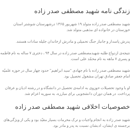
زندگی نامه شهید مصطفی صدر زاده
شهید مصطفی صدر زاده متولد ۱۹ شهریور ۱۳۶۵ درشهرستان شوشتر استان
خوزستان در خانواده ای مذهبی متولد شد.
پدرش پاسدار و جانباز جنگ تحمیلی و مادرش ازخاندان جلیله سادات هستند.
نتیجه‌ی ازدواج طلبه شهیدمصطفی صدر زاده در سال ۹۴ ، دختری ۷ ساله به نام فاطمه
و پسری ۷ ماهه به نام محمّد علی است.
شهید مصطفی صدر زاده با نام جهادی “سید ابراهیم” حدود چهار سال در حوزه علمیّه
امام جعفر صادق تهران مشغول تحصیل بود.
او با وجود تحصیلات حوزوی به ادامه‌ی تحصیل در دانشگاه و در رشته ادیان و عرفان
پرداخت. در همان دوران دانشجویی برای مبارزه، به سوریه اعزام شد.
خصوصیات اخلاقی شهید مصطفی صدر زاده
شهید صدر زاده به انجام واجبات و ترک محرمات بسیار مقیّد بود و یکی از ویژگی‌های
برجسته ‌ی ایشان، ادبشان نسبت به پدر و مادر بود.