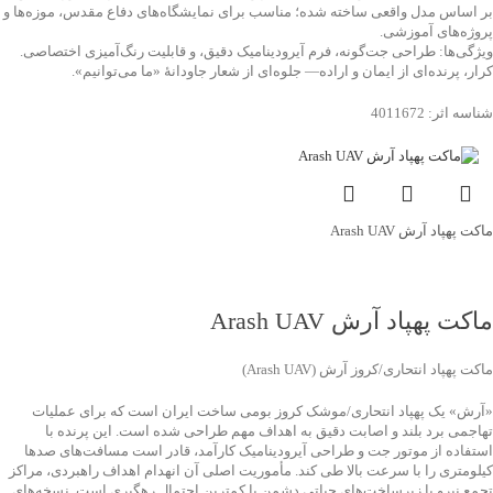
بر اساس مدل واقعی ساخته شده؛ مناسب برای نمایشگاه‌های دفاع مقدس، موزه‌ها و
پروژه‌های آموزشی.
ویژگی‌ها: طراحی جت‌گونه، فرم آیرودینامیک دقیق، و قابلیت رنگ‌آمیزی اختصاصی.
کرار، پرنده‌ای از ایمان و اراده— جلوه‌ای از شعار جاودانۀ «ما می‌توانیم».
شناسه اثر: 4011672
ماکت پهپاد آرش Arash UAV
جهت خرید تماس بگیرید
ماکت پهپاد آرش Arash UAV
ماکت پهپاد انتحاری/کروز آرش (Arash UAV)
«آرش» یک پهپاد انتحاری/موشک کروز بومی ساخت ایران است که برای عملیات
تهاجمی برد بلند و اصابت دقیق به اهداف مهم طراحی شده است. این پرنده با
استفاده از موتور جت و طراحی آیرودینامیک کارآمد، قادر است مسافت‌های صدها
کیلومتری را با سرعت بالا طی کند. مأموریت اصلی آن انهدام اهداف راهبردی، مراکز
تجمع نیرو یا زیرساخت‌های حیاتی دشمن با کمترین احتمال رهگیری است. نسخه‌های