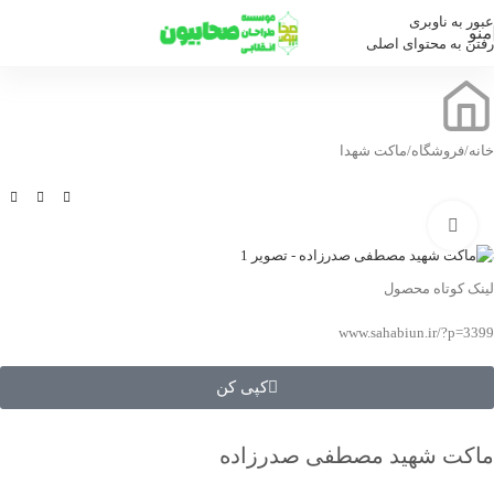
عبور به ناوبری
منو
رفتن به محتوای اصلی
خانه
/
فروشگاه
/
ماکت شهدا
بزرگنمایی تصویر
لینک کوتاه محصول
www.sahabiun.ir/?p=3399
کپی کن
ماکت شهید مصطفی صدرزاده