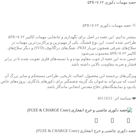
جعبه مهمات دکوری ۷.۶۲×۵۴R
جهت خرید تماس بگیرید
💠 جعبه مهمات دکوری ۷.۶۲×۵۴R
بیشتر بدانیم: این جعبه در اصل برای نگهداری و جابجایی مهمات کالیبر ۷.۶۲×۵۴R
طراحی شده است. این نوع فشنگ، یکی از مهم‌ترین و پرکاربردترین مهمات در
سلاح‌های شرقی همچون تیربار PKM، تفنگ‌های دراگانوف (SVD) و دیگر سلاح‌های
کالیبر ۷.۶۲×۵۴R محسوب می‌شود.
جنس بدنه این جعبه از چوب مقاوم بوده و با تسمه‌های فلزی تقویت شده تا در برابر
فشار و ضربه مقاومت بالایی داشته باشد.
ویژگی‌های برجسته این محصول، اصالت تاریخی، طراحی مستحکم و سایز بزرگ آن
است که می‌تواند به‌عنوان یک گزینه چشمگیر برای دکورهای یادگاری، پروژه‌های خاص
یادبود و نمایشگاه‌های دفاع مقدس انتخابی ماندگار باشد.
❤️ شناسه اثر: 4011633
جعبه دکوری چاشنی و خرج انفجاری (FUZE & CHARGE Crate)