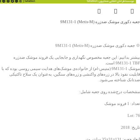
جعبه دکوری موشک ضدزره 9M131-1 (Metis-M)
جهت خرید تماس بگیرید
💠 جعبه دکوری موشک ضدزره 9M131-1 (Metis-M)
بیشتر بدانیم: این جعبه مخصوص نگهداری و جابجایی یک فروند موشک ضدزره
9M131-1 TBF است.
موشک 9M131-1 (متیس-ام) از خانواده‌ی موشک‌های هدایت سیمی روسی بوده که با
قابلیت نفوذ بالا در زره‌های واکنشی و زره‌های سنگین، به‌عنوان یک سلاح تاکتیکی
ضدتانک شناخته می‌شود.
مشخصات درج‌شده روی جعبه شامل:
تعداد: 1 فروند موشک
Lot: 76
تاریخ: 2018
ابعاد جعبه: 131×31×35 سانتی‌متر