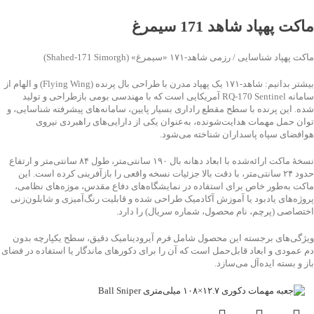
جهت خرید تماس بگیرید
ماکت پهپاد شاهد 171 سیمرغ
ماکت پهپاد شناسایی / رزمی شاهد‑۱۷۱ «سیمرغ» (Shahed‑171 Simorgh)
بیشتر بدانیم: شاهد‑۱۷۱ یک پهپاد مدرن با طراحی بال پرنده (Flying Wing) و الهام از
سامانه RQ‑170 Sentinel آمریکایی است که با مهندسی بومی بازطراحی و تولید
شده. این پرنده با سطح مقطع راداری بسیار پایین، سامانه‌های پیشرفته شناسایی، و
توان حمل مهمات هدایت‌شونده، به‌عنوان یکی از دارایی‌های راهبردی نیروی
هوافضای سپاه پاسداران شناخته می‌شود.
نسخهٔ ماکت ارائه‌شده با ابعاد دهانه بال ۱۹۰ سانتی‌متر، طول ۸۴ سانتی‌متر و ارتفاع
حدود ۲۴ سانتی‌متر، با دقت بالا جزئیات نسخه واقعی را بازآفرینی کرده است. این
ماکت به‌طور خاص برای استفاده در نمایشگاه‌های دفاع مقدس، موزه‌های نظامی،
پروژه‌های یادبود یا آموزش آکادمیک طراحی شده و قابلیت رنگ‌آمیزی و شابلون‌زنی
اختصاصی (پرچم، نام محصول، شماره سریال) را دارد.
ویژگی‌های برجسته این محصول شامل فرم آیرودینامیک دقیق، سطح یکپارچه بدون
دم عمودی و ابعاد قابل‌حمل است که آن را برای دکورهای ماندگار یا استفاده در فضای
باز و بسته ایده‌آل می‌سازد.