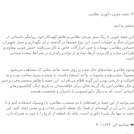
جهت خرید تماس بگیرید
💠 جعبه چوبی دکوری نظامی
بیشتر بدانیم:
این جعبه چوبی با رنگ سبز تیره‌ی نظامی و ظاهر کهنه‌کار خود، روایتگر داستانی از
دوران جنگ و عملیات است. این نوع جعبه‌ها در گذشته برای نگهداری و حمل تجهیزات
حساس نظامی، مهمات یا حتی ابزارآلات خاص به کار می‌رفتند. جنس چوبی مقاوم و
طراحی ساده و کاربردی آن‌ها، نمادی از دوام و پایداری در شرایط سخت میدانی
است.
وجود علائم و نشانه‌های حک شده بر روی جعبه، مانند مثلثی که مشاهده می‌شود،
معمولاً نشان‌دهنده محتویات، واحد استفاده‌کننده، یا شماره سری ساخت بوده و به
اصالت و تاریخی بودن این گونه اقلام می‌افزاید. این جعبه با ظاهر منحصربه‌فرد و حس
و حال نظامی‌اش، یک گزینه عالی برای علاقه‌مندان به تاریخ جنگ، کلکسیونرها و
کسانی است که به دنبال دکوراسیونی با داستان و شخصیت هستند.
می‌توانید از این جعبه در فضاهای با تم صنعتی، نظامی، یا روستیک استفاده کنید و با
قرار دادن آن در گوشه‌ای از فضا، یک نقطه کانونی جذاب و پر معنی ایجاد کنید. این
جعبه نه تنها یک شیء دکوری است، بلکه یک قطعه از تاریخ را با خود به همراه دارد.
❤️ شناسه اثر: ۴۰۱۱۶۳۲