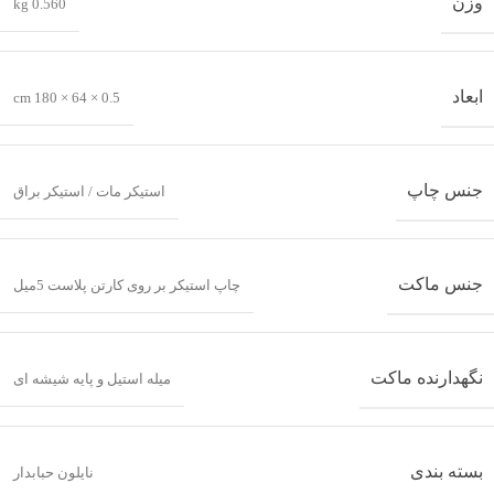
وزن
0.560 kg
ابعاد
0.5 × 64 × 180 cm
جنس چاپ
استیکر مات / استیکر براق
جنس ماکت
چاپ استیکر بر روی کارتن پلاست 5میل
نگهدارنده ماکت
میله استیل و پایه شیشه ای
بسته بندی
نایلون حبابدار