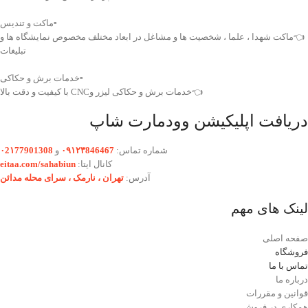
▫️ماکت و تندیس
👈ماکت شهدا ، علما ، شخصیت ها و مشاغل در ابعاد مختلف مخصوص نمایشگاه ها و
تبلیغات
▫️خدمات برش و حکاکی
👈خدمات برش و حکاکی لیزر وCNC با کیفیت و دقت بالا
دریافت اپلیکیشن وودمارت شاپ
شماره تماس:
۰۹۱۲۳846467
و
۰2۱77901308
کانال ایتا:
eitaa.com/sahabiun
آدرس:
تهران ،‌ نارمک ، سرای محله مدائن
لینک های مهم
صفحه اصلی
فروشگاه
تماس با ما
درباره ما
قوانین و مقررات
همکاری در فروش