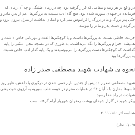
در واقع در هر رتبه و مقامی که قرار گرفته بود، چه در زمان طلبگی و چه آن زمان که
فرمانده در جبهه‌ی سوریه شده بود، هیچ گاه ادب نسبت به بزرگترها اعم از پدر، مادر و
حتّی پدر بزرگ و مادر بزرگ را فراموش نمی‌کرد و امکان نداشت از منزل بیرون برود و
بر گردد و دست پدر و مادر را نبوسد.
حرمت خاصّی نسبت به بزرگترها داشت و با کوچکترها الفت و مهربانی خاص داشت و
همیشه احترام بزرگترها را نگه می‌داشت، به طوری که در مسجد محل، سنّتی را پایه
گذاشت که کوچکترها دست بزرگترها را می‌بوسیدند و یک پایه گذار ادب خاص نسبت
به بزرگترها بود.
نحوه ی شهادت شهید مصطفی صدر زاده
شهید مصطفی صدر زاده پس از چندین بار زخمی شدن در درگیری با داعش، ظهر روز
تاسوعا مقارن با ۱ آبان ۹۴ در عملیات محرم در حومه حلب سوریه به آرزوی خود، یعنی
شهادت در راه خدا رسید.
پیکر شهید در گلزار شهدای بهشت رضوان شهریار آرام گرفته است.
شناسه اثر : ۴۰۱۱۱۱۵
‫۰/۵
‫(۰ نظر)