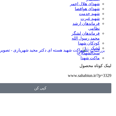
شهدای هلال احمر
شهدای هوافضا
شهید خدمت
شهید غیرت
فرماندهان ارشد
نظامی
فرماندهان لشگر
محمد رسول الله
کودکان شهدا
لشکر ۱۰
بزرگنمایی تصویر
سیدالشهدا(ع)
ماکت شهدا
لینک کوتاه محصول
www.sahabiun.ir/?p=3329
کپی کن