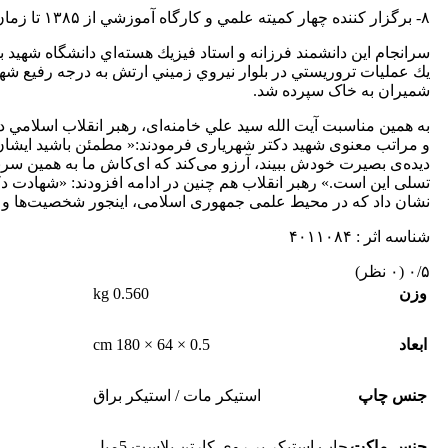
۸- برگزار كننده چهار كميته علمي و كارگاه آموزشي از ۱۳۸۵ تا زمان شهادت
يك عمليات تروريستي در بلوار نيروي زميني ارتش به درجه رفيع شها
شميران به خاک سپرده شد.
و مراتب معنوی شهيد دکتر شهرياری فرمودند:« مطمئن باشید ایشان ال
دیده‌ی بصیرت خودش ببیند، آرزو می‌كند كه ای‌كاش ما به همین سر
تسلی این است.» رهبر انقلاب هم چنين در ادامه افزودند: «شهادت
نشان داد كه در محیط علمی جمهوری اسلامی، اینجور شخصیت‌ها و انگ
شناسه اثر : ۴۰۱۱۰۸۴
‫۰/۵
‫(۰ نظر)
0.560 kg
وزن
0.5 × 64 × 180 cm
ابعاد
جنس چاپ
استیکر مات / استیکر براق
جنس ماکت
چاپ استیکر بر روی کارتن پلاست 5میل