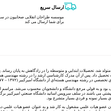
ارسال سریع
موسسه طراحان انقلابی صحابیون در سر
برای شما ارسال می کند
اري، دومين شهيد هسته‌ای در سال ۱۳۴۵ در زنجان متولد شد. تحصيلات ابتدايي و متوسطه را در زادگاهش به
كترونيك در دانشگاه صنعتي اميركبير (۱۳۶۳- ۱۳۶۸) ادامه تحصيل داد. پس از آن مدرک كارشناسي ارشد را 
بود و به قولي مرجع دانشگاه و دانشجويان محسوب می‌شد. مراسم از
شتي می باشند در سلف سرويس اساتيد دانشگاه صنعتي اميركبير برگزار
 بسيار نمونه و فردي بسيار متشرع بود.