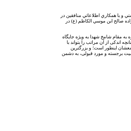
ران در تهران در تاريخ ۸ آذر ۱۳۸۹ توسط عوامل رژيم صهيونيستي و با همكاري اطلاعاتي منافقين در
اده صالح ابن موسي الکاظم (ع) در
مي در دیدار با خانواده این شهید بزرگوار در اسفند۱۳۹۰ طي سخناني با اشاره به مقام شامخ شهدا به ويژه جايگاه
 اندكی از آن مراتب را بتواند با
ضعشان اینطور است؛ و بزرگترین
صیت برجسته و مورد قبولی، به دشمن