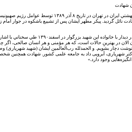
سرانجام اين دانشمند فرزانه و استاد فيزيك هسته‌اي دانشگاه شهيد بهشتي اي
دت نائل گرديد. پيکر مطهر ايشان پس از تشييع باشکوه در جوار امام ز
به همين مناسبت آيت الله سيد علي خامنه‌ای، رهبر انقلاب اسلا
ان در بهترینِ حالات است، كه هر مؤمنی و هر انسان صالحی، اگر چنانچه
نوشت دچار بشویم. و الحمدلله رب‌العالمین ایشان (شهید شهریاری) و
 دكتر شهریاری، آبرویی داد به جامعه علمی كشور. شهادت همچنین شخ
یزه‌هایی وجود دارد.»