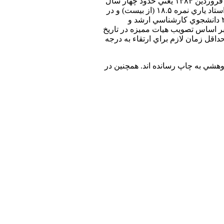
بهمن ۱۳۸۰ در دانشكده مهندسي هسته‌اي و در گروه آموزشي كاربرد پرتوها با مرتبه استادياري فعاليت خود را آغاز کرد. ايشان در تاريخ ۱۶ فروردین ۱۳۸۴ يعني حدود چهار سال
بعد از شروع به كار به مرتبه دانشياري ارتقا يافت. در اين مرحله از پيشرفت علمي، نمره كيفيت آموزشي او در چهار سال تدريس در دوره استاد ياري نمره ۱۸.۵ (از بيست) و در
امر پژوهش با چاپ ۱۰ مقاله علمي پژوهشي در مجلات علمي بين‌المللي، ارائه سخنراني در ۲۱ كنفرانس بين‌المللي، راهنمايي و مشاوره ۲۰ دانشجوي كارشناسي ارشد و
انشجوي دكتري و بالاخره اجراي ۵ طرح پژوهشي با امتيازي بالا به مرتبه دانشياري ارتقاء پيدا كرد. ايشان از تاريخ ۸/۲/۱۳۸۸ و بر اساس تصويب هيات مميزه در تاريخ
كه حداقل زمان لازم براي ارتقاء به درجه
 دكتري بوده و ۲۱ مقاله تخصصي در مجلات علمي پژوهشي به چاپ رسانده اند. همچنين در