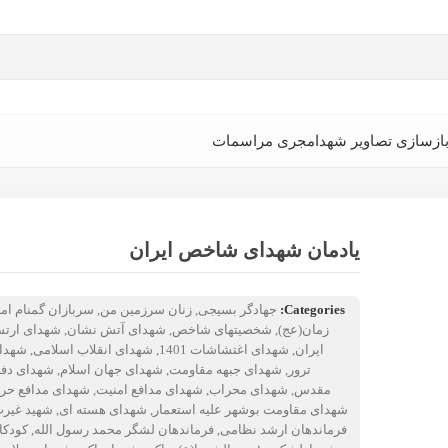
ازسازی تصاویر شهدا
مجری مراسمات
یادمان شهدای شاخص ایران
Categories:
جهادگر بسیجی
,
زنان سرزمین من
,
سربازان گمنام اما
زمان(عج)
,
شخصیتهای شاخص
,
شهدای آتش نشان
,
شهدای ارت
ایران
,
شهدای اغتشاشات 1401
,
شهدای انقلاب اسلامی
,
شهدا
ترور
,
شهدای جبهه مقاومت
,
شهدای جهان اسلام
,
شهدای دفا
مقدس
,
شهدای محراب
,
شهدای مدافع امنیت
,
شهدای مدافع حر
شهدای مقاومت بوشهر علیه استعمار
,
شهدای هسته ای
,
شهید غیر
فرماندهان ارشد نظامی
,
فرماندهان لشگر محمد رسول الله
,
کودکا