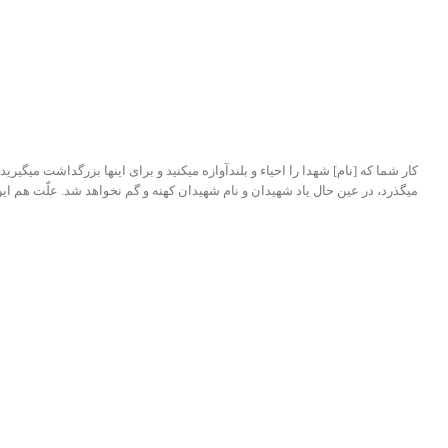
کار شما که [نام] شهدا را احیاء و بلندآوازه میکنید و برای اینها بزرگداشت میگی
میگذرد، در عین حال یاد شهیدان و نام شهیدان کهنه و گم نخواهد شد. علّت هم این اس