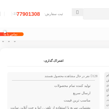
77901308
ثبت سفارش:
-۰21
تماس با ما
اشتراک گذاری:
م
128
نفر در حال مشاهده محصول هستند
ش
ی
تولید کننده تمام محصولات
ع
ارسال سریع
م
,
ت
,
مناسب ترین قیمت
ن
پشتیبانی سریع با استفاده از تلفن ، ایتا و چت آنلاین سایت