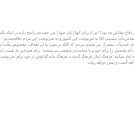
ن دفاع مقدّس چه بود؟ این از زبان آنها [بیان شود]. من عقیده‌ی راسخ دارم بر اینکه
مقدّس‌مآب نیستیم، امّا به سرنوشت این کشور و به سرنوشت این مردم علاقه‌مندیم – 
 بلندمدّت مشترک بین همه‌ی مردم؛ که البتّه در مورد ما آن اهداف، مخصوص ملّت ای
‌] که همه‌چیز را برای خود و با محاسبه‌ی شخصی می‌سنجند؛ برای همه‌چیز یک قیمت ا
َ یؤثِرونَ عَلی‌ اَنفُسِهِم»؛(۱) اینها کسانی هستند که ایثار میکنند؛ فرهنگ ایثار، فرهنگ گذشت، فرهنگ مایه
خواهد گشت و پیش خواهد رفت.