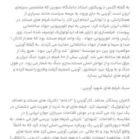
به گفته اگنس دیویکتور، استاد دانشگاه سوربن که متخصص سینمای
ایران است، آوینی به جای ورود به عرصه سیاست مانند بسیاری از
همکارانش، و با توانایی انجام این کار، با ساخت فیلم های مستند در
انقلاب ایران شرکت کرد. سپس به تیم تلویزیونی جهاد ساختمانی
پیوست. فیلمسازی او دارای هدف ایدئولوژیک توصیف شده است. وی
رئیس واحد تلویزیونی جهاد ، یک واحد فیلم مستند بود که هم از کانال ۱
صدا و سیما و هم از جهاد ساختمانی حمایت می کردند. به گفته آوینی،
موقعیت وی بین دو موسسه “معلق” شد و اگر این نبود ، هیچ یک از
فیلم ها ساخته نمی شد. آوینی بیش از ۸۰ فیلم در مورد جنگ ایران و
عراق ساخت و از عوامل اصلی مستندسازی جنگ به شمار می رود. در طول
جنگ و به ویژه نبرد خرمشهر ، آوینی تصمیم گرفت وقایع را ضبط کرده و
فیلم های تبلیغاتی بسازد.
سبک فیلم های شهید آوینی :
کامران رستگار، منتقد، کار آوینی را “ادغام” تکنیک های مستند و اهداف
ایدئولوژیک “توصیف کرد. فیلم های او به ندرت از هویت ملی دشمنان در
یک نبرد یاد می کنند و در عوض اقدامات سربازان جوان ایرانی را در
مقایسه با اقدامات “شهدای” تاریخی شیعه مورد بررسی قرار می دهند. به
گفته دیویکتور، آوینی یک رویکرد سینمایی اصلی ایجاد کرد که نه کاملاً
واقع گرایانه بود و نه جلالی. در عوض، آوینی سعی کرد هم جنبه های
قابل مشاهده (عملیات نظامی) و هم جنبه های باطنی (درونی یا اخلاقی)