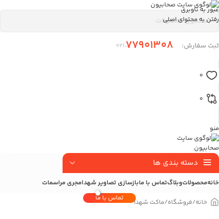
عبور به ناوبری
رفتن به محتوای اصلی
77901308
ثبت سفارش:
-۰21
0
0
منو
دسته بندی ها
خانه
محصولات
وبلاگ
تماس با ما
بازسازی تصاویر شهدا
مجری مراسمات
تماس با ما
خانه
/
فروشگاه
/
ماکت شهدا