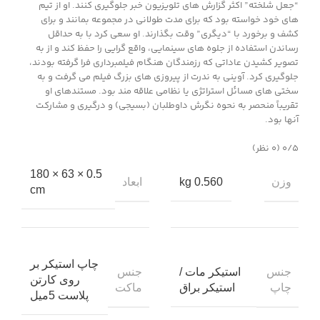
“جعل شلخته” اکثر گزارش های تلویزیون خبر جلوگیری کنند. او از تیم
های خود خواسته بود که برای مدت طولانی در مجموعه بمانند و برای
کشف و برخورد با “دیگری” وقت بگذارند. او سعی کرد با به حداقل
رساندن استفاده از جلوه های سینمایی، واقع گرایی را حفظ کند و از به
تصویر کشیدن عاداتی که رزمندگان هنگام فیلمبرداری فرا گرفته بودند،
جلوگیری کرد. آوینی به ندرت از پیروزی های بزرگ فیلم می گرفت و به
سختی های مسائل استراتژی یا نظامی علاقه مند بود. مستندهای او
تقریباً منحصر به نحوه نگرش داوطلبان (بسیجی) و درگیری و مشارکت
آنها بود.
‫۰/۵
‫(۰ نظر)
0.5 × 63 × 180
وزن
ابعاد
0.560 kg
cm
چاپ استیکر بر
جنس
جنس
استیکر مات /
روی کارتن
چاپ
ماکت
استیکر براق
پلاست 5میل