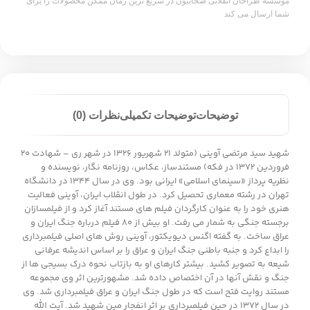
موسسه طراحان انقلابی صحابیون در سریع ترین زمان ممکن محصولات را برای
شما ارسال می کند
توضیحات
توضیحات تکمیلی
نظرات (0)
شهید سید مرتضی آوینی (متولد ۲۱ شهریور ۱۳۲۶ در شهر ری – شهادت ۲۰
فروردین ۱۳۷۲ در فکه) مستندساز، عکاس، روزنامه نگار، نویسنده و
نظریه پرداز «سینمای اسلامی» ایرانی بود. وی در سال ۱۳۴۴ در دانشگاه
تهران در رشته معماری تحصیل کرد. در طول انقلاب ایران، آوینی فعالیت
هنری خود را به عنوان کارگردان فیلم های مستند آغاز کرد و از فیلمسازان
برجسته جنگی به شمار می رفت. او بیش از ۸۰ فیلم درباره جنگ ایران و
عراق ساخت. به گفته اگنس دیویکتور، آوینی روش های اصلی فیلمبرداری
را ابداع کرد و جنبه باطنی جنگ ایران و عراق را بر اساس اندیشه عرفانی
شیعه به تصویر کشید. بیشتر کارهای او به بازتاب نحوه درک بسیجی ها از
جنگ و نقش آنها در آن اختصاص داده شد. مشهورترین اثر وی مجموعه
مستند روایت فتح است که در طول جنگ ایران و عراق فیلمبرداری شد. وی
در سال ۱۳۷۲ در حین فیلمبرداری بر اثر انفجار مین شهید شد. آیت الله