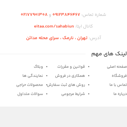
شماره تماس:
۰۹۱۲۳846467
و
۰2۱77901308
کانال ایتا:
eitaa.com/sahabiun
آدرس:
تهران ،‌ نارمک ، سرای محله مدائن
لینک های مهم
صفحه اصلی
قوانین و مقررات
وبلاگ
فروشگاه
همکاری در فروش
نمایندگی ها
تماس با ما
روش های ثبت سفارش
محصولات حراجی
درباره ما
شرایط مرجوعی
سوالات متداول