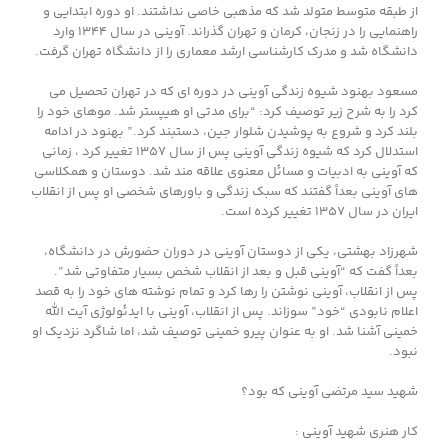
از طبقه متوسط متولد شد که مذهبی خاصی نداشتند. او دوره ابتدایی و
راهنمایی را در زنجان، کرمان و تهران گذراند. آوینی در سال ۱۳۴۴ وارد
دانشگاه شد و مدرک کارشناسی ارشد معماری را از دانشگاه تهران گرفت.
مسعود بهنود شیوه زندگی آوینی در دوره ای که در تهران تحصیل می
کرد را به شرح زیر توصیف کرد: “برای مدتی او هیپستر شد. موهای خود را
بلند کرد و شروع به پوشیدن شلوار جین، دستبند کرد.” بهنود در ادامه
استدلال کرد که شیوه زندگی آوینی پس از سال ۱۳۵۷ تغییر کرد ، زمانی
که آوینی به ادبیات و مسائل معنوی علاقه مند شد. دوستان و همکلاسی
های آوینی بعداً گفتند که سبک زندگی و باورهای شخصی او پس از انقلاب
ایران در سال ۱۳۵۷ تغییر کرده است.
شهرزاد بهشتی، یکی از دوستان آوینی در دوران حضورش در دانشگاه،
بعداً گفت که “آوینی قبل و بعد از انقلاب شخص بسیار متفاوتی شد”.
پس از انقلاب، آوینی نوشتن را رها کرد و تمام نوشته های خود را به قصد
اعلام نابودی “خود” سوزاند. پس از انقلاب، آوینی با ایدئولوژی آیت الله
خمینی آشنا شد. او به عنوان پیرو خمینی توصیف شد، اما شاگرد نزدیک او
نبود.
شهید سید مرتضی آوینی که بود؟
کار هنری شهید آوینی :