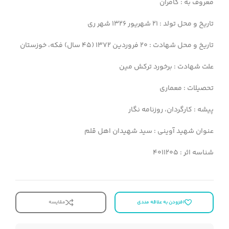
معروف به : کامران
تاریخ و محل تولد : 21 شهریور 1326 شهر ری
تاریخ و محل شهادت : 20 فروردین 1372 (45 سال) فکه، خوزستان
علت شهادت : برخورد ترکش مین
تحصیلات : معماری
پیشه : کارگردان، روزنامه نگار
عنوان شهید آوینی : سید شهیدان اهل قلم
شناسه اثر : 4011205
افزودن به علاقه مندی
مقایسه