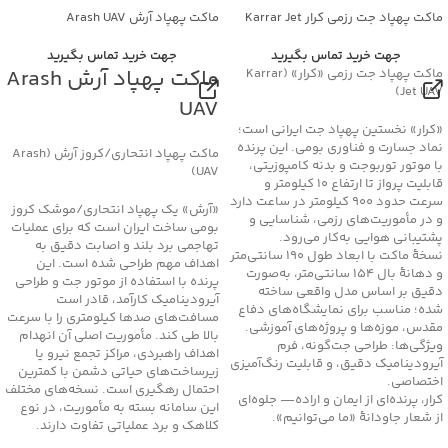
ماکت پهپاد جت رزمی کرار Karrar Jet
ماکت پهپاد آرش Arash UAV
UAV
جهت خرید تماس بگیرید
جهت خرید تماس بگیرید
ماکت پهپاد آرش Arash
ماکت پهپاد جت رزمی «کرار» (Karrar
Jet UAV)
UAV
«کرار» نخستین پهپاد جت ایرانی است؛
نماد جسارت و فناوری بومی. این پرنده
ماکت پهپاد انتحاری/کروز آرش (Arash
با موتور توربوجت و بدنه کامپوزیتی،
UAV)
قابلیت پرواز تا ارتفاع ۱۰ کیلومتر و
سرعت حدود ۹۰۰ کیلومتر در ساعت دارد
«آرش» یک پهپاد انتحاری/موشک کروز
و در مأموریت‌های رزمی، شناسایی و
بومی ساخت ایران است که برای عملیات
پشتیبانی هوایی به‌کار می‌رود.
تهاجمی برد بلند و اصابت دقیق به
نسخهٔ ماکت با ابعاد طول 190 سانتی‌متر
اهداف مهم طراحی شده است. این
و دهانهٔ بال 154 سانتی‌متر، به‌صورت
پرنده با استفاده از موتور جت و طراحی
دقیق بر اساس مدل واقعی ساخته
آیرودینامیک کارآمد، قادر است
شده؛ مناسب برای نمایشگاه‌های دفاع
مسافت‌های صدها کیلومتری را با سرعت
مقدس، موزه‌ها و پروژه‌های آموزشی.
بالا طی کند. مأموریت اصلی آن انهدام
ویژگی‌ها: طراحی جت‌گونه، فرم
اهداف راهبردی، مراکز تجمع نیرو یا
آیرودینامیک دقیق، و قابلیت رنگ‌آمیزی
زیرساخت‌های حیاتی دشمن با کمترین
اختصاصی.
احتمال رهگیری است. نسخه‌های مختلف
کرار، پرنده‌ای از ایمان و اراده— جلوه‌ای
این سامانه بسته به مأموریت، در نوع
از شعار جاودانۀ «ما می‌توانیم».
کلاهک و برد عملیاتی تفاوت دارند.