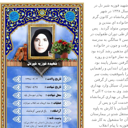
شهيد فوزيه شیر دل در
سال ۱۳۳۸ در شهر
كرمانشاه در كانون گرم
خانواده اي متدين و
مومن متولد گرديد . پس
از طی دوران طفولیت در
سن ۷ سالگي به مدرسه
رفت و چون در خانواده
اي مذهبي رشد كرده بود
به نماز خواندن و روزه
گرفتن بسيار پايبند بود.
دوران ابتدايي و راهنمايي
را باموفقيت پشت سر
گذاشت ،پس از گرفتن
مدرك سيكل وارد بهداري
شد. وی به مدت ۲ الي ۳
سال در بهداري كرمانشاه
خدمت كرد و پس از
آشنايي با كارش به پاوه
منتقل شدو در بيمارستان
آن جا مشغول به كار شد.
فوزیه با پیام انقلاب