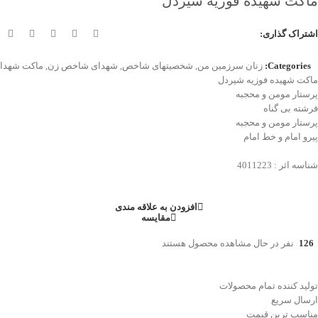
ماکت شهیده فوزیه شیردل
اشتراک گذاری:
Categories:
زنان سرزمین من
,
شخصیتهای شاخص
,
شهدای شاخص زن
,
ماکت شهدا
ماکت شهیده فوزیه شیردل
پرستار مومن و محجبه
فرشته بی گناه
پرستار مومن و محجبه
پيرو امام و خط امام
شناسه اثر : 4011223
افزودن به علاقه مندی
مقایسه
126
نفر در حال مشاهده محصول هستند
تولید کننده تمام محصولات
ارسال سریع
مناسب ترین قیمت