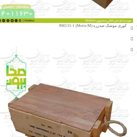
جعبه دکوری موشک ضدزره 9M131-1 (Metis-M)
جهت خرید تماس بگیرید