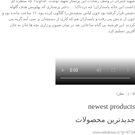
شهید چمران در وصف رشادت این پرستار شهید نوشت: خداوندا! چه منظره ای
داشت این خانه پاسداران! چه دردناک!…. دختر پرستاری که پهلویش هدف گلوله
دشمن قرار گرفته بود خون لباس سفیدش را گلگون کرده بود، ۱۶ ساعت مانده بود و
خون از بدنش می رفت و پاسداران هم که کاری از دستشان بر نمی آمد گریه می
کردند. این فرشته بی گناه ساعاتی بعد در میان شیون و زاری بچه ها جان به جان
آفرین تسلیم کرد.
‫۰/۵
‫(۰ نظر)
newest products
جدیدترین محصولات
www.sahabiun.ir/?p=4734