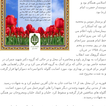
اسلامي همگام بود و
دوستدار حضرت امام
(ره) بود.
او پرستار مومن و محجبه
ای بود که آشكارا در
بيمارستان پاوه اعلام مي
كرد كه: من پيرو امام و
خط امام هستم. سرانجام
وی در روز بیست و پنجم
مرداد ۱۳۵۸ در جریان
حمله گروهک ضد انقلاب
دموکرات به بهداری پاوه و محاصره آن محل و در حالی که گروه دکتر شهید چمران در
صحنه حاضر بود در حالی که برای کمک به گروه اقدام می کرد و در حال راهنمایی هلی
کوپتر برای فرود در بهداری بود، مورد اصابت گلوله ناجوانمردانه دموکراتها قرار گرفت
و به شدت مجروح شد.
فوزیه در آن محل بعد از ۱۶ ساعت جان به جان آفرين تسليم كرد و به شهادت رسید.
بعد از مدتي پيكر شهيد وچندتن ديگر شهدا را هلي كوپترحمل مي كرد،مورد اصابت
گلوله هاي منافقين قرار گرفته و سقوط كرد. خلبان و كمك خلبان ومجروحان نیز همگي
به شهادت رسيدند .