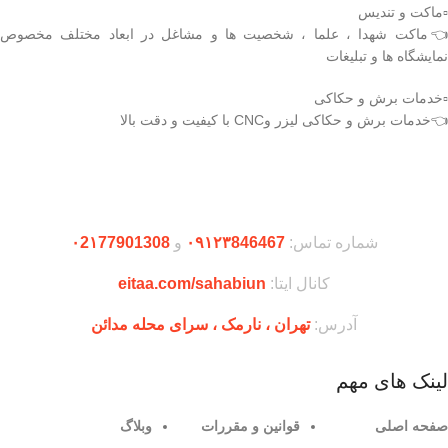
▫️ماکت و تندیس
👈ماکت شهدا ، علما ، شخصیت ها و مشاغل در ابعاد مختلف مخصوص
نمایشگاه ها و تبلیغات
▫️خدمات برش و حکاکی
👈خدمات برش و حکاکی لیزر وCNC با کیفیت و دقت بالا
دریافت اپلیکیشن وودمارت شاپ
شماره تماس:
۰۹۱۲۳846467
و
۰2۱77901308
کانال ایتا:
eitaa.com/sahabiun
آدرس:
تهران ،‌ نارمک ، سرای محله مدائن
لینک های مهم
صفحه اصلی
قوانین و مقررات
وبلاگ