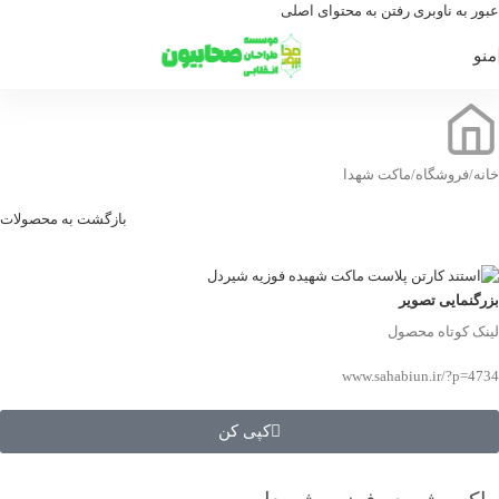
عبور به ناوبری
رفتن به محتوای اصلی
منو
خانه
/
فروشگاه
/
ماکت شهدا
بازگشت به محصولات
بزرگنمایی تصویر
لینک کوتاه محصول
www.sahabiun.ir/?p=4734
کپی کن