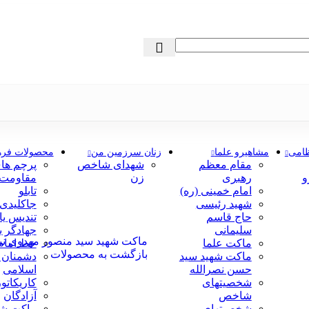
ظامی
مشاهیرو علما
زنان سرزمین من
محصولات فره
مقام معظم
شهدای شاخص
پرچم ها
و
رهبری
زن
مقاومت
امام خمینی (ره)
تابلو
شهید رئیسی
جاکلیدی
حاج قاسم
تندیس یا
سلیمانی
جهادگر 
ماکت شهید سید منصور مهدوی نی
ماکت علما
خط امام 
بازگشت به محصولات
ماکت شهید سید
دشمنان 
حسن نصرالله
اسلامی
شخصیتهای
کاریکاتور
شاخص
آزادگان
شخصیتهای
ماکت ش