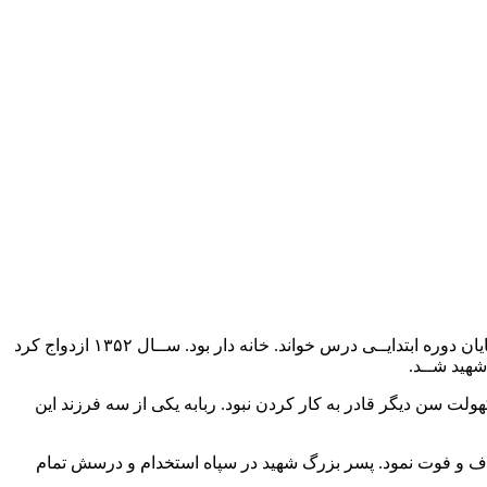
شهید ربابــه احمديــان، پنجم بهمن ۱۳۲۵ ، در شهرســتان تهران چشم به جهان گشود. پدرش سیدحسین و مادرش خیرالنســا نام داشت. تا پایان دوره ابتدایــی درس خواند. خانه دار بود. ســال ۱۳۵۲ ازدواج کرد
لت سن دیگر قادر به کار کردن نبود. ربابه یکی از سه فرزند این
ادف و فوت نمود. پسر بزرگ شهید در سپاه استخدام و درسش تمام