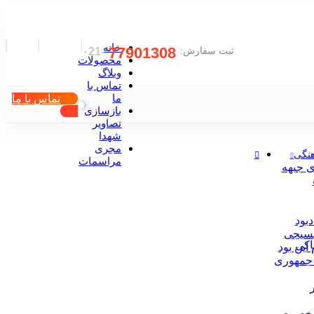
خانه
77901308
ثبت سفارش:
-۰21
محصولات
وبلاگ
تماس با
تماس با ما
ما
بازسازی
تصاویر
شهدا
مجری
نگی
مراسمات
ی جبهه
دبود
بسیجی
اکی
این بود
جمهوری
خصیت