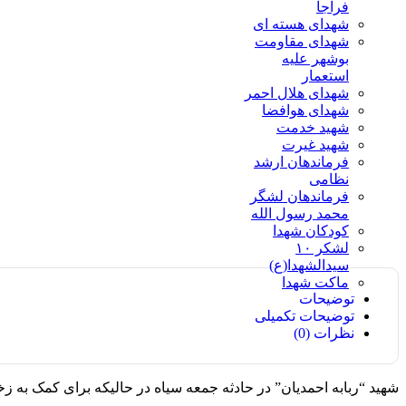
فراجا
شهدای هسته ای
شهدای مقاومت
بوشهر علیه
استعمار
شهدای هلال احمر
شهدای هوافضا
شهید خدمت
شهید غیرت
فرماندهان ارشد
نظامی
فرماندهان لشگر
محمد رسول الله
کودکان شهدا
لشکر ۱۰
سیدالشهدا(ع)
ماکت شهدا
توضیحات
توضیحات تکمیلی
نظرات (0)
شهید “ربابه احمدیان” در حادثه جمعه سیاه در حالیکه برای کمک به ز