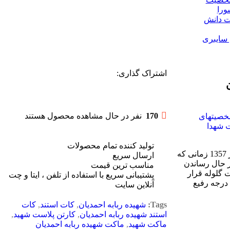
ورا
 دانش
 سایبری
اشتراک گذاری:
170
نفر در حال مشاهده محصول هستند
صیتهای
 شهدا
تولید کننده تمام محصولات
شهید احمدیان روز هفدهم شهریور 1357 زمانی که
ارسال سریع
ر حال رساندن
مناسب ترین قیمت
ت گلوله قرار
پشتیبانی سریع با استفاده از تلفن ، ایتا و چت
درجه رفیع
آنلاین سایت
Tags:
شهیده ربابه احمديان
,
کات استند
,
کات
استند شهیده ربابه احمديان
,
کارتن پلاست شهید
,
ماکت شهید
,
ماکت شهیده ربابه احمديان