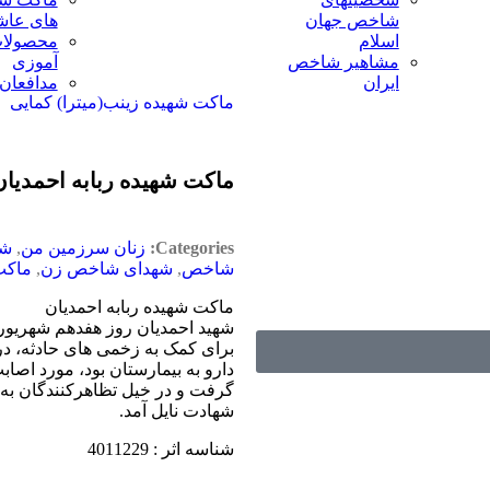
شاخص جهان
های عاش
اسلام
محصولات
مشاهیر شاخص
آموزی
ایران
مدافعان
ماکت شهیده زینب(میترا) کمایی
ماکت شهیده ربابه احمديان
Categories:
زنان سرزمین من
,
شخ
شاخص
,
شهدای شاخص زن
,
ماکت
ماکت شهیده ربابه احمديان
برای کمک به زخمی های حادثه، د
دارو به بیمارستان بود، مورد اصاب
گرفت و در خیل تظاهرکنندگان به 
شهادت نایل آمد.
شناسه اثر : 4011229