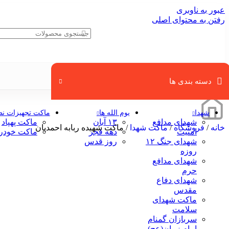
عبور به ناوبری
رفتن به محتوای اصلی
دسته بندی ها
شهدا
یوم الله ها
ماکت تجهیزات ن
شهدای مدافع
۱۳ آبان
ماکت پهپاد
خانه
/
فروشگاه
/
ماکت شهدا
/
ماکت شهیده ربابه احمديان
امنیت
دهه فجر
ماکت خودر
شهدای جنگ ۱۲
روز قدس
روزه
شهدای مدافع
حرم
شهدای دفاع
مقدس
ماکت شهدای
سلامت
سربازان گمنام
امام زمان(عج)