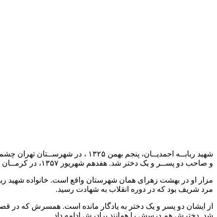
و صاحب دو پســر و یک دختر شد. هفدهم شهریور ۱۳۵۷، در کرمــان هنگام تظاهرات توســط عوامل رژیم شاهنشــاهی بر اثر اصابت گلوله شهید شــد.
مزار او در بهشت زهرای همان شهرستان واقع است. خانواده شهید ربابه
مرد شریف بود که در دوره انقلاب به شهادت رسید.
از ایشان دو پسر و یک دختر به یادگار مانده است. همسرش که در قص
شد. دخترش هم درسش را همانند برادرش ادامه داد.