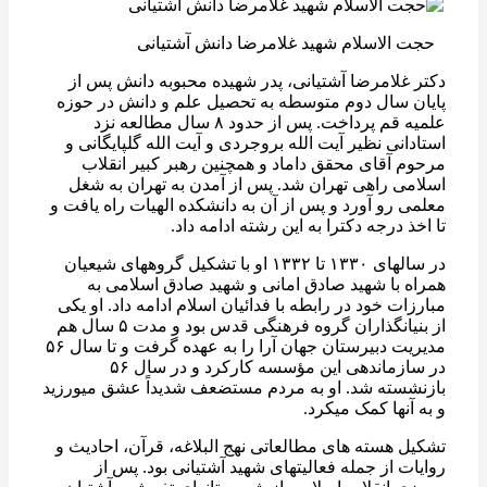
حجت الاسلام شهید غلامرضا دانش آشتیانی
دکتر غلامرضا آشتیانی، پدر شهیده محبوبه دانش پس از
پایان سال دوم متوسطه به تحصیل علم و دانش در حوزه
علمیه قم پرداخت. پس از حدود ۸ سال مطالعه نزد
استادانی نظیر آیت الله بروجردی و آیت الله گلپایگانی و
مرحوم آقای محقق داماد و همچنین رهبر کبیر انقلاب
اسلامی راهی تهران شد. پس از آمدن به تهران به شغل
معلمی رو آورد و پس از آن به دانشکده الهیات راه یافت و
تا اخذ درجه دکترا به این رشته ادامه داد.
در سالهای ۱۳۳۰ تا ۱۳۳۲ او با تشکیل گروههای شیعیان
همراه با شهید صادق امانی و شهید صادق اسلامی به
مبارزات خود در رابطه با فدائیان اسلام ادامه داد. او یکی
از بنیانگذاران گروه فرهنگی قدس بود و مدت ۵ سال هم
مدیریت دبیرستان جهان آرا را به عهده گرفت و تا سال ۵۶
در سازماندهی این مؤسسه کارکرد و در سال ۵۶
بازنشسته شد. او به مردم مستضعف شدیداً عشق میورزید
و به آنها کمک میکرد.
تشکیل هسته های مطالعاتی نهج البلاغه، قرآن، احادیث و
روایات از جمله فعالیتهای شهید آشتیانی بود. پس از