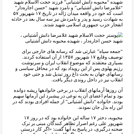
شهیده “محبوبه دانش آشتیانی” فرزند حجت الاسلام شهید
“غلامرضا دانش آشتیانی” و نامزد شهید “حسن اجاره‌دار”
است که خود در واقعه میدان ژاله در تاریخ ۱۷ شهریور ۵۷
به شهادت رسید و پدر و نامزدش نیز سه سال بعد در حادثه
انفجار حزب جمهوری اسلامی شهید شدند.
“جمعه سیاه” عبارتی شد که رسانه های خارجی برای
توصیف وقایع ۱۷ شهریور ۱۳۵۷ از آن استفاده کردند.
بسیاری معتقدند که موضوع انقلاب ایران و سرنوشت
رژیم پهلوی پس از این رویداد بود که در محافل سیاسی و
رسانهای جهان به بحث داغ روز تبدیل شد و حتی خود
انقلاب نیز در داخل روندی دیگر یافت.
آن روزها آرمانهای انقلاب در برخی خانوادهها ریشه دوانده
بود و تمام اعضای آن به نوعی در پیشبرد این آرمانها سهیم
بودند. خانواده “دانش آشتیانی” از جمله افرادی بودند که در
این راه بذل جان نمودند.
محبوبه، دختر ۱۷ ساله این خانواده بود که در روز ۱۷
شهریور علی رغم اصرار تظاهر کنندگان مبنی بر ترک
صحنه درگیری، در پاسخ به آنها گفت: «اگر کار درستی