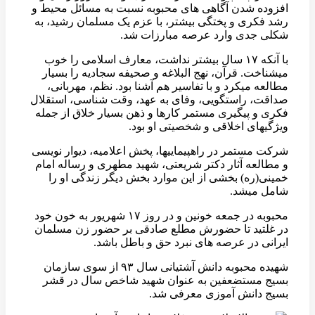
افزوده شدن آگاهی های محبوبه نسبت به مسائل محیط و
رشد فکری و پختگی بیشتر، با عزم یک مسلمان رشید، به
شکلی جدی وارد عرصه مبارزات شد.
با آنکه ۱۷ سال بیشتر نداشت، معارف اسلامی را خوب
میشناخت. قرآن، نهج البلاغه و صحیفه سجادیه را بسیار
مطالعه میکرد و با تفاسیر هم آشنا بود. نظم، مهربانی،
صداقت، راستگویی، وفای به عهد، وقت شناسی، استقلال
فکری و پیگیری مستمر کارها و ذهن بسیار خلاق از جمله
ویژگیهای اخلاقی و شخصیتی او بود.
شرکت مستمر در راهپیماییها، پخش اعلامیه، دیوار نویسی
و مطالعه آثار دکتر شریعتی، شهید مطهری و رساله امام
خمینی(ره) بخشی از این موارد بخش دیگر زندگی او را
شامل میشد.
محبوبه در جمعه خونین و در روز ۱۷ شهریور به خون خود
در غلتید تا حضورش مطلع صادقی بر حضور زن مسلمان
ایرانی در عرصه های نبرد حق و باطل باشد.
شهیده محبوبه دانش آشتیانی سال ۹۳ از سوی سازمان
بسیج مستضعفین به عنوان شهید شاخص سال در قشر
بسیج دانش آموزی معرفی شد.