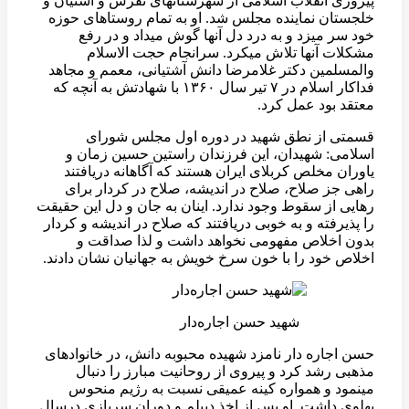
پیروزی انقلاب اسلامی از شهرستانهای تفرش و آشتیان و
خلجستان نماینده مجلس شد. او به تمام روستاهای حوزه
خود سر میزد و به درد دل آنها گوش میداد و در رفع
مشکلات آنها تلاش میکرد. سرانجام حجت الاسلام
والمسلمین دکتر غلامرضا دانش آشتیانی، معمم و مجاهد
فداکار اسلام در ۷ تیر سال ۱۳۶۰ با شهادتش به آنچه که
معتقد بود عمل کرد.
قسمتی از نطق شهید در دوره اول مجلس شورای
اسلامی: شهیدان، این فرزندان راستین حسین زمان و
یاوران مخلص کربلای ایران هستند که آگاهانه دریافتند
راهی جز صلاح، صلاح در اندیشه، صلاح در کردار برای
رهایی از سقوط وجود ندارد. اینان به جان و دل این حقیقت
را پذیرفته و به خوبی دریافتند که صلاح در اندیشه و کردار
بدون اخلاص مفهومی نخواهد داشت و لذا صداقت و
اخلاص خود را با خون سرخ خویش به جهانیان نشان دادند.
شهید حسن اجاره‌دار
حسن اجاره دار نامزد شهیده محبوبه دانش، در خانوادهای
مذهبی رشد کرد و پیروی از روحانیت مبارز را دنبال
مینمود و همواره کینه عمیقی نسبت به رژیم منحوس
پهلوی داشت. او پس از اخذ دیپلم و دوران سربازی درسال