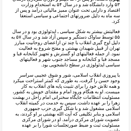
۵۳ وارد دانشگاه شد و در سال ۵۴ به استخدام وزارت
اقتصاد و دارایی تحت عنوان ممیز مالیاتی درآمد و پس از
سه ماه به دلیل ضرورتهای اجتماعی و سیاسی استعفا
کرد.
فعالیتش بیشتر به شکل سیاسی ـ ایدئولوژی بود و در سال
۵۵ توسط ساواک دستگیر و سپس آزاد شد و در سال ۵۷ به
دلیل اوج گیری انقلاب با چند تن ازاعضای روحانیت مبارز
تهران از قبیل شهیدان بهشتی و مفتح شروع به فعالیت
نمود. از جمله فعالیتهای او گسترش و تجهیز کتابخانه قبا و
مسجد قبا و کتابخانه و مساجد جنوب شهر و فعالیتهای
سیاسی ایدئولوژی در سطح دانشجویی بود.
با پیروزی انقلاب اسلامی، شور و شوق عجیبی سراسر
وجود حسن را گرفت، به طوری که کمتر استراحت میکرد
و همه تلاش خود را برای تثبیت پایه های انقلاب به کار
میبست. او به هنگام ورود امام و مقتدای خویش به کشور،
مسئولیت انتظامات جایگاه سخنرانی امام راحل در بهشت
زهرا را بر عهده داشت. سپس به خدمت در کمیته انقلاب
اسلامی مشغول شد و با شکل گیری حزب جمهوری
اسلامی و بنابر تکلیفی که آیت الله بهشتی بر او کردند، به
عضویت شورای مرکزی درآمد. او در شورای مرکزی
مسئولیت ثبت و ضبط صورتجلسات شورا را بر عهده
داشت.