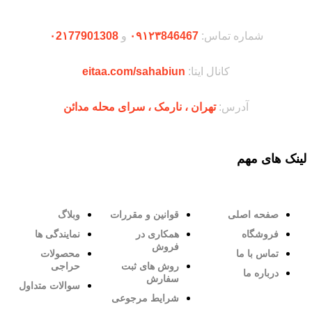
شماره تماس:
۰۹۱۲۳846467
و
۰2۱77901308
کانال ایتا:
eitaa.com/sahabiun
آدرس:
تهران ،‌ نارمک ، سرای محله مدائن
لینک های مهم
صفحه اصلی
قوانین و مقررات
وبلاگ
فروشگاه
همکاری در
نمایندگی ها
فروش
تماس با ما
محصولات
روش های ثبت
حراجی
درباره ما
سفارش
سوالات متداول
شرایط مرجوعی