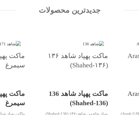
جدیدترین محصولات
پاد آرش Arash
ماکت پهپاد شاهد ۱۳۶
(Shahed‑۱۳۶)
سیمرغ
جهت خرید تماس بگیرید
جهت خرید تم
پاد آرش Arash
ماکت پهپاد شاهد 136
(Shahed‑136)
سیمرغ
پهپاد تهاجمی شاهد‑۱۳۶ (Shahed‑136)
«سیمرغ» (Shahed‑171 Simorgh)
کروز بومی
بیشتر بدانیم: پهپاد شاهد‑۱۳۶ یک سامانه
ات تهاجمی
پروازی تهاجمی با طراحی بال‌دلتا و موتور
ف مهم طراحی
ملخی عقب است که به منظور اجرای