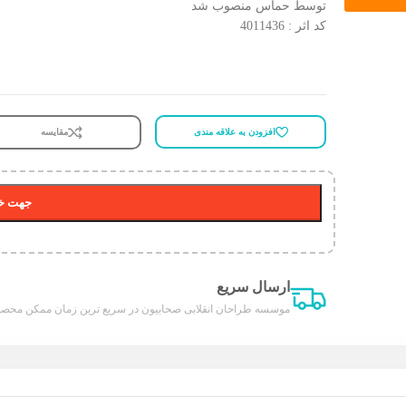
توسط حماس منصوب شد
کد اثر : 4011436
افزودن به علاقه مندی
مقایسه
جهت خر
ارسال سریع
موسسه طراحان انقلابی صحابیون در سریع ترین زمان ممکن محصول