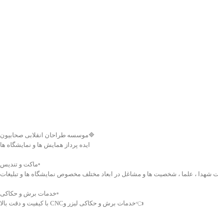
مهمات Ball Sniper به‌طور ویژه برای استفاده
سامانه RQ‑170 Sentinel آمریکایی است که با
در تک‌تیراندازهای سنگین ضدزره طراحی شده
زطراحی و تولید شده. این
و از دقت و کیفیت ساخت بالاتری نسبت به
قطع راداری بسیار پایین،
نمونه‌های تیرباری برخوردار است. این مهمات
رفته شناسایی، و توان حمل
در سلاح‌هایی مانند شاهر، AM-50 و سایر
نده، به‌عنوان یکی از
تک‌تیراندازهای ۱۲.۷ میلی‌متری به کار می‌رود و
بردی نیروی هوافضای سپاه
علاوه بر آن، قابلیت استفاده در تیربارهای
ه می‌شود.
سنگین کالیبر ۱۲.۷ میلی‌متری را نیز دارد.
نسخهٔ ماکت ارائه‌شده با ابعاد دهانه بال ۱۹۰
ویژگی‌های برجسته این محصول، شامل جنس
سانتی‌متر، طول ۸۴ سانتی‌متر و ارتفاع حدود
بسیار مقاوم و سایز بزرگ آن است که می‌تواند
 با دقت بالا جزئیات نسخه واقعی
به‌عنوان یک گزینه مناسب برای دکورهای
رده است. این ماکت به‌طور
یادگاری یا پروژه‌های خاص یادبود، خصوصا
ده در نمایشگاه‌های دفاع
نمایشگاه های دفاع مقدس انتخابی تاثیرگذار
 نظامی، پروژه‌های یادبود یا
باشد.
🔷موسسه طراحان انقلابی صحابیون
 طراحی شده و قابلیت
ایده پرداز همایش ها و نمایشگاه ها
❤️شناسه اثر : 4011634
بلون‌زنی اختصاصی (پرچم، نام
ریال) را دارد.
▫️ماکت و تندیس
سته این محصول شامل فرم
 شهدا ، علما ، شخصیت ها و مشاغل در ابعاد مختلف مخصوص نمایشگاه ها و تبلیغات
یق، سطح یکپارچه بدون دم
قابل‌حمل است که آن را برای
▫️خدمات برش و حکاکی
 یا استفاده در فضای باز و
👈خدمات برش و حکاکی لیزر وCNC با کیفیت و دقت بالا
‌سازد.