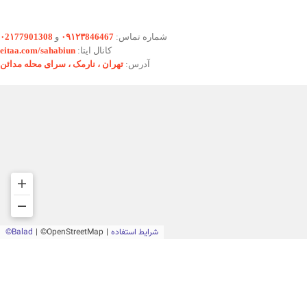
شماره تماس:
۰۹۱۲۳846467
و
۰2۱77901308
کانال ایتا:
eitaa.com/sahabiun
آدرس:
تهران ،‌ نارمک ، سرای محله مدائن