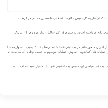
، متولد ۱۶ سپتامبر ۱۹۷۵ میلادی، یکی از فرماندهان نظامی فلسطینی است که از آغاز به کار جنبش مقاومت اسلامی فلسطین حماس در غزه، به
رمانه‌ای داشته است، به طوری که اکثر ساکنان نوار غزه وی را از نزدیک
السنوار برای مصون ماندن از ترورهای کور رژیم صهیونیستی به صورت مخفیانه زندگی می‌کند و طی دو دهه گذشته از ۶ ترور نافرجام، جان سالم به در برده است. پس از آخرین حضور علنی در یک فیلم ضبط شده در سال ۲۰۰۵، یحیی السنوار مجدداً
ی السنوار را مغز متفکر بسیاری از عملیات‌های کماندویی، به ویژه عملیات موسوم به «بمب تونلی» که سایت‌های
 بیانیه‌ای اعلام کرد که یحیی سنوار به عنوان رئیس جدید دفتر سیاسی این جنبش به جانشینی شهید اسماعیل هنیه انتخاب شده