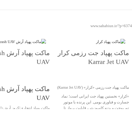
www.sahabiun.ir/?p=6374
ماکت پهپاد جت رزمی کرار
ماکت په
UAV
Karrar Jet UAV
جهت خرید تماس بگیرید
جهت خرید تماس بگیرید
ماکت پهپاد جت رزمی «کرار» (Karrar Jet UAV)
ماکت په
«کرار» نخستین پهپاد جت ایرانی است؛ نماد
UAV
جسارت و فناوری بومی. این پرنده با موتور
توربوجت و بدنه کامپوزیتی، قابلیت پرواز تا
ماکت پهپاد انتحاری/کروز آرش (Arash UAV)
ارتفاع ۱۰ کیلومتر و سرعت حدود ۹۰۰ کیلومتر
«آرش» یک پهپاد انتحاری/موشک 
در ساعت دارد و در مأموریت‌های رزمی،
ساخت ایران است که برای عملی
شناسایی و پشتیبانی هوایی به‌کار می‌رود.
برد بلند و اصابت دقیق به اهدا
نسخهٔ ماکت با ابعاد طول 190 سانتی‌متر و