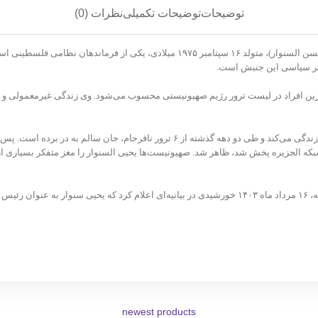
توضیحات
توضیحات تکمیلی
نظرات (0)
یحیی السنوار با نام کامل یحیی ابراهیم حسن السنوار (به عربی: يحيى إبراهيم حسن السنوار)
تر سیاسی این جنبش است.
ترین افراد در لیست ترور رژیم صهیونیستی محسوب می‌شود. وی زندگی غیرمعمولی و مح
 شد تا اینکه در برنامه «ما خفی اعظم» که شامگاه جمعه ۲۷ می ۲۰۲۲ از شبکه الجزیره پخش شد، ظاهر شد. صهیونیست‌ها یحی
در پی ترور و شهادت اسماعیل هنیه، جنبش مقاومت اسلامی حماس روز سه شنبه، ۱۶ مرداد ماه ۱۴۰۳ خورشیدی در
newest products