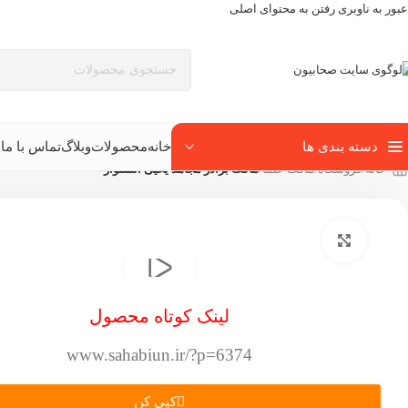
عبور به ناوبری
رفتن به محتوای اصلی
دسته بندی ها
خانه
محصولات
وبلاگ
تماس با ما
ب
خانه
/
فروشگاه
/
ماکت علما
/
ماکت برادر مجاهد یحیی السنوار
بزرگنمایی تصویر
لینک کوتاه محصول
www.sahabiun.ir/?p=6374
کپی کن