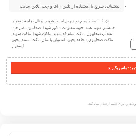
پشتیبانی سریع با استفاده از تلفن ، ایتا و چت آنلاین سایت
Tags:
استند تمام قد شهید
,
استند شهید
,
تمثال تمام قد شهید
,
جانشین شهید هنیه
,
جبهه مقاومت
,
دکور شهدا
,
صحابیون
,
طراحان
انقلابی صحابیون
,
ماکت تمام قد شهید
,
ماکت شهدا
,
ماکت شهید
,
ماکت صحابیون
,
مجاهد یحیی السنوار
,
یادمان ماکت استند
,
یحیی
السنوار
ید تماس بگیرید
ات را برای شما ارسال می کند