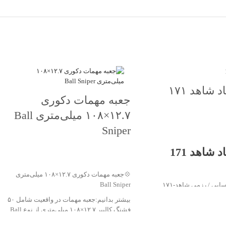
ماکت پهپاد شاهد ۱۷۱
جعبه مهمات دکوری
۱۲.۷×۱۰۸ میلی‌متری Ball
Sniper
اس بگیرید
ماکت پهپاد شاهد 171
جهت خرید تماس بگیرید
💠جعبه مهمات دکوری ۱۲.۷×۱۰۸ میلی‌متری
Ball Sniper
ماکت پهپاد شناسایی / رزمی شاهد‑۱۷۱
بیشتر بدانیم:جعبه مهمات در واقعیت شامل ۵۰
فشنگ کالیبر ۱۲.۷×۱۰۸ میلی‌متری از نوع Ball
بیشتر بدانیم: شاهد‑۱۷۱ یک پهپاد مدرن با
Sniper است.
طراحی بال پرنده (Flying Wing) و الهام از