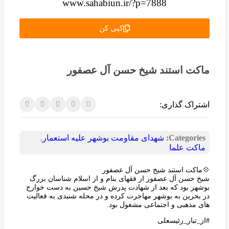
www.sahabiun.ir/?p=7888
کپی کن
ماکت استند شیخ حسن آل عصفور
اشتراک گذاری:
Categories:
شهدای مقاومت بوشهر علیه استعمار
,
ماکت علما
💠ماکت استند شیخ حسن آل عصفور
شیخ حسن آل عصفور از فقهای بنام و از اسلام شناسان بزرگ
بوشهر بود که بعد از شهادت پدرش شیخ حسین به دست خوارج
در بحرین به بوشهر مهاجرت کرده و در محله شنبدی به فعالیت
های مذهبی و اجتماعی مشغول بود.
#از_تبار_رئیسعلی