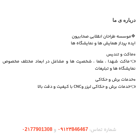
درباره ی ما
🔷موسسه طراحان انقلابی صحابیون
ایده پرداز همایش ها و نمایشگاه ها
▫️ماکت و تندیس
👈ماکت شهدا ، علما ، شخصیت ها و مشاغل در ابعاد مختلف مخصوص
نمایشگاه ها و تبلیغات
▫️خدمات برش و حکاکی
👈خدمات برش و حکاکی لیزر وCNC با کیفیت و دقت بالا
دریافت اپلیکیشن وودمارت شاپ
شماره تماس:
و
۰2۱77901308
۰۹۱۲۳846467