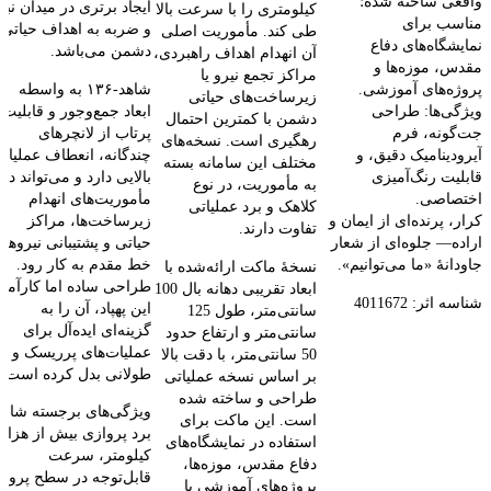
واقعی ساخته شده؛
ایجاد برتری در میدان نبر
کیلومتری را با سرعت بالا
مناسب برای
و ضربه به اهداف حیاتی
طی کند. مأموریت اصلی
نمایشگاه‌های دفاع
دشمن می‌باشد.
آن انهدام اهداف راهبردی،
مقدس، موزه‌ها و
مراکز تجمع نیرو یا
شاهد‑۱۳۶ به واسطه
پروژه‌های آموزشی.
زیرساخت‌های حیاتی
ابعاد جمع‌وجور و قابلیت
ویژگی‌ها: طراحی
دشمن با کمترین احتمال
پرتاب از لانچرهای
جت‌گونه، فرم
رهگیری است. نسخه‌های
چندگانه، انعطاف عملیات
آیرودینامیک دقیق، و
مختلف این سامانه بسته
بالایی دارد و می‌تواند در
قابلیت رنگ‌آمیزی
به مأموریت، در نوع
مأموریت‌های انهدام
اختصاصی.
کلاهک و برد عملیاتی
زیرساخت‌ها، مراکز
کرار، پرنده‌ای از ایمان و
تفاوت دارند.
حیاتی و پشتیبانی نیروها
اراده— جلوه‌ای از شعار
خط مقدم به کار رود.
جاودانۀ «ما می‌توانیم».
نسخهٔ ماکت ارائه‌شده با
طراحی ساده اما کارآمد
ابعاد تقریبی دهانه بال 100
شناسه اثر: 4011672
این پهپاد، آن را به
سانتی‌متر، طول 125
گزینه‌ای ایده‌آل برای
سانتی‌متر و ارتفاع حدود
عملیات‌های پرریسک و
50 سانتی‌متر، با دقت بالا
طولانی بدل کرده است.
بر اساس نسخه عملیاتی
طراحی و ساخته شده
ویژگی‌های برجسته شام
است. این ماکت برای
برد پروازی بیش از هزار
استفاده در نمایشگاه‌های
کیلومتر، سرعت
دفاع مقدس، موزه‌ها،
قابل‌توجه در سطح پرواز
پروژه‌های آموزشی یا