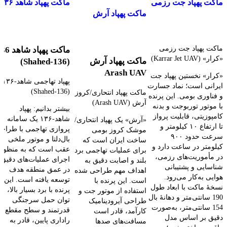
ماکت پهپاد جت رزمی
ماکت پهپاد شاهد ۱۳۶
مشاهده سریع
مقایسه
مشاهده سریع
کرار Karrar Jet UAV
ماکت پهپاد آرش
(Shahed‑۱۳۶)
افزودن به علاقه مندی
مشاهده سریع
افزودن به علاقه مندی
Arash UAV
جهت خرید تماس بگیرید
جهت خرید تماس بگیرید
افزودن به علاقه مندی
جهت خرید تماس بگیرید
ماکت پهپاد جت رزمی
ماکت پهپاد شاه
«کرار» (Karrar Jet UAV)
ماکت پهپاد آرش
(Shahed‑136)
Arash UAV
«کرار» نخستین پهپاد جت
پهپاد تهاجمی شاهد‑۱۳۶
ایرانی است؛ نماد جسارت
(Shahed‑136)
ماکت پهپاد انتحاری/کروز
و فناوری بومی. این پرنده
آرش (Arash UAV)
با موتور توربوجت و بدنه
بیشتر بدانیم: پهپاد
کامپوزیتی، قابلیت پرواز
شاهد‑۱۳۶ یک سامانه
«آرش» یک پهپاد انتحاری/
تا ارتفاع ۱۰ کیلومتر و
پروازی تهاجمی با طراح
موشک کروز بومی
سرعت حدود ۹۰۰
بال‌دلتا و موتور ملخی
ساخت ایران است که
کیلومتر در ساعت دارد و
عقب است که به منظور
برای عملیات تهاجمی برد
در مأموریت‌های رزمی،
اجرای عملیات‌های دقیق
بلند و اصابت دقیق به
شناسایی و پشتیبانی
در عمق منطقه هدف
اهداف مهم طراحی شده
هوایی به‌کار می‌رود.
توسعه یافته است. این
است. این پرنده با
نسخهٔ ماکت با ابعاد طول
پرنده با برد بسیار بالا،
استفاده از موتور جت و
190 سانتی‌متر و دهانهٔ بال
توان حمل سرجنگی
طراحی آیرودینامیک
154 سانتی‌متر، به‌صورت
قدرتمند و سطح مقطع
کارآمد، قادر است
دقیق بر اساس مدل
راداری پایین، قادر به
مسافت‌های صدها