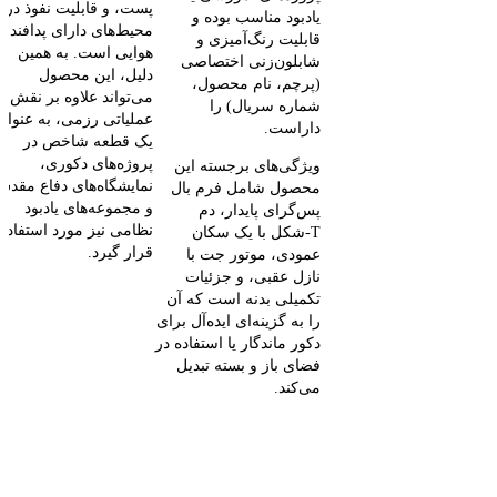
پست، و قابلیت نفوذ در
یادبود مناسب بوده و
محیط‌های دارای پدافند
قابلیت رنگ‌آمیزی و
هوایی است. به همین
شابلون‌زنی اختصاصی
دلیل، این محصول
(پرچم، نام محصول،
می‌تواند علاوه بر نقش
شماره سریال) را
عملیاتی رزمی، به عنوان
داراست.
یک قطعه شاخص در
پروژه‌های دکوری،
ویژگی‌های برجسته این
نمایشگاه‌های دفاع مقد
محصول شامل فرم بال
و مجموعه‌های یادبود
پس‌گرای پایدار، دم
نظامی نیز مورد استفاده
T‑شکل با یک سکان
قرار گیرد.
عمودی، موتور جت با
نازل عقبی، و جزئیات
تکمیلی بدنه است که آن
را به گزینه‌ای ایده‌آل برای
دکور ماندگار یا استفاده در
فضای باز و بسته تبدیل
می‌کند.