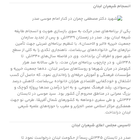
انسجام شیعیان لبنان
یکی از برنامه‌های صدر حرکت به سوی بازسازی هویت و انسجام طایفه
شیعه لبنان بود. صدر در زمستان ۱۳۳۹ش. و پس از تجدید سازمان
جمعیت خیریه «البر و الاحسان»، با تنظیم برنامه‌ای ضربتی جهت تأمین
نیازهای مالی خانواده‌های بی‌بضاعت، ناهنجاری تکدی را به کلی از سطح
شهر صور و اطراف آن برانداخت. وی در فاصله سال‌های ۱۳۴۰ش. تا
۱۳۴۸ش. و در چارچوب برنامه‌ای میان مدت، با طی سالانه صد هزار
کیلومتر در میان شهرها و روستاهای سراسر لبنان، ده‌ها جمعیت خیریه و
مؤسسات فرهنگی و آموزش حرفه‌ای را راه‌اندازی نمود، که حاصل آن کسب
اشتغال و خودکفایی اقتصادی هزاران خانواده بی‌بضاعت، کاهش درصد
بی‌سوادی، رشد فرهنگ عمومی، و به اجرا درآمدن صدها پروژه کوچک و
بزرگ عمرانی در مناطق محروم آن کشور بود. سید موسی در تابستان
۱۳۴۲ش. و طی سفری دوماهه به کشورهای شمال آفریقا، طرحی نو جهت
همفکری مراکز اسلامی مصر، الجزایر و مغرب با حوزه‌های علمیه شیعی
لبنان درانداخت.
تاسیس مجلس اعلای شیعیان لبنان
صدر در تابستان ۱۳۴۵ش رسماً از حکومت لبنان درخواست نمود تا