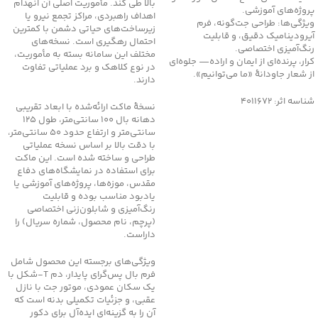
بالا طی کند. مأموریت اصلی آن انهدام
پروژه‌های آموزشی.
اهداف راهبردی، مراکز تجمع نیرو یا
ویژگی‌ها: طراحی جت‌گونه، فرم
زیرساخت‌های حیاتی دشمن با کمترین
آیرودینامیک دقیق، و قابلیت
احتمال رهگیری است. نسخه‌های
رنگ‌آمیزی اختصاصی.
مختلف این سامانه بسته به مأموریت،
کرار، پرنده‌ای از ایمان و اراده— جلوه‌ای
در نوع کلاهک و برد عملیاتی تفاوت
از شعار جاودانۀ «ما می‌توانیم».
دارند.
شناسه اثر: 4011672
نسخهٔ ماکت ارائه‌شده با ابعاد تقریبی
دهانه بال 100 سانتی‌متر، طول 125
سانتی‌متر و ارتفاع حدود 50 سانتی‌متر،
با دقت بالا بر اساس نسخه عملیاتی
طراحی و ساخته شده است. این ماکت
برای استفاده در نمایشگاه‌های دفاع
مقدس، موزه‌ها، پروژه‌های آموزشی یا
یادبود مناسب بوده و قابلیت
رنگ‌آمیزی و شابلون‌زنی اختصاصی
(پرچم، نام محصول، شماره سریال) را
داراست.
ویژگی‌های برجسته این محصول شامل
فرم بال پس‌گرای پایدار، دم T‑شکل با
یک سکان عمودی، موتور جت با نازل
عقبی، و جزئیات تکمیلی بدنه است که
آن را به گزینه‌ای ایده‌آل برای دکور