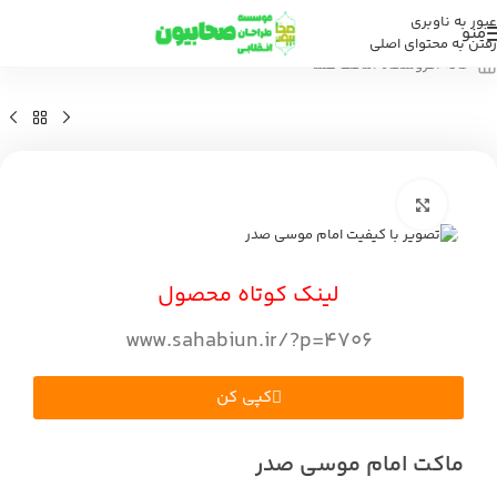
عبور به ناوبری
منو
رفتن به محتوای اصلی
خانه
/
فروشگاه
/
ماکت علما
بزرگنمایی تصویر
لینک کوتاه محصول
www.sahabiun.ir/?p=4706
کپی کن
ماکت امام موسی صدر