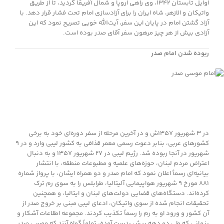
اوایل تابستان ۱۳۴۲، وی راهی اروپا و شمال آفریقا گردید، تا از طریق
واتیکان و الازهر، شاه ایران را برای آزادسازی امام تحت فشار قرار دهد. با
آزاد گشتن امام در پایان این سفر، آیت‌الله خویی تصریح نمود که این
آزادی بیش از هر چیز مرهون سفر آقای صدر بوده است.
ربوده شدن امام صدر
در ۳ شهریور ۱۳۵۷ش و در آخرین مرحله از سفر دوره‌ای خود به برخی
کشورهای عربی، بنابر دعوت رسمی معمر قذافی به کشور لیبی وارد و در ۹
شهریور در آنجا ربوده شد. رژیم لیبی در ۲۷ شهریور ۱۳۵۷ و به دنبال
اعتراض مردم لبنان، حوزه‌های علمیه و مطبوعات منطقه، با انتشار
بیانیه‌ای رسماً اعلان نمود که امام صدر و دو همراه ایشان، با پرواز شماره
۸۸۱ مورخ ۹ شهریور هواپیمایی آلیتالیا، طرابلس را به سوی رم ترک
کرده‌اند. دستگاه‌های قضایی دولت‌های لبنان و ایتالیا، و همچنین
تحقیقات انجام شده از سوی واتیکان، ادعای لیبی مبنی بر خروج صدر از
آن کشور و ورود او به رم را رسماً تکذیب کردند. مجموعه اطلاعات آشکار و
پنهانی که طی دو دهه پیش بدست آمده، تماماً گواه آنند که موسی صدر