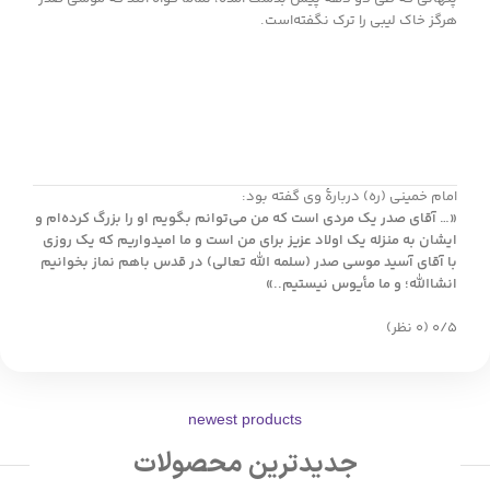
هرگز خاک لیبی را ترک نگفته‌است.
امام خمینی (ره) دربارهٔ وی گفته بود:
«… آقای صدر یک مردی است که من می‌توانم بگویم او را بزرگ کرده‌ام و
ایشان به منزله یک اولاد عزیز برای من است و ما امیدواریم که یک روزی
با آقای آسید موسی صدر (سلمه الله تعالی) در قدس باهم نماز بخوانیم
انشاالله؛ و ما مأیوس نیستیم..»
‫۰/۵
‫(۰ نظر)
newest products
جدیدترین محصولات