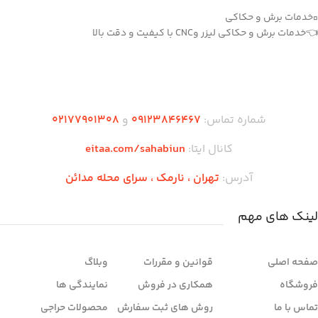
▫️خدمات برش و حکاکی
👈خدمات برش و حکاکی لیزر وCNC با کیفیت و دقت بالا
دریافت اپلیکیشن وودمارت شاپ
شماره تماس:
۰۹۱۲۳846467
و
۰2۱77901308
کانال ایتا:
eitaa.com/sahabiun
آدرس:
تهران ،‌ نارمک ، سرای محله مدائن
لینک های مهم
صفحه اصلی
قوانین و مقررات
وبلاگ
فروشگاه
همکاری در فروش
نمایندگی ها
تماس با ما
روش های ثبت سفارش
محصولات حراجی