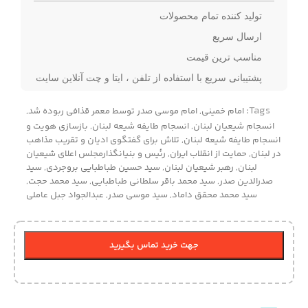
تولید کننده تمام محصولات
ارسال سریع
مناسب ترین قیمت
پشتیبانی سریع با استفاده از تلفن ، ایتا و چت آنلاین سایت
Tags:
امام خمینی
,
امام موسی صدر توسط معمر قذافی ربوده شد
,
انسجام شیعیان لبنان
,
انسجام طایفه شیعه لبنان
,
بازسازی هویت و
انسجام طایفه شیعه لبنان
,
تلاش برای گفتگوی ادیان و تقریب مذاهب
در لبنان
,
حمایت از انقلاب ایران
,
رئیس و بنیانگذارمجلس اعلای شیعیان
لبنان
,
رهبر شیعیان لبنان
,
سید حسین طباطبایی بروجردی
,
سید
صدرالدین صدر
,
سید محمد باقر سلطانی طباطبایی
,
سید محمد حجت
,
سید محمد محقق داماد
,
سید موسی صدر
,
عبدالجواد جبل عاملی
جهت خرید تماس بگیرید