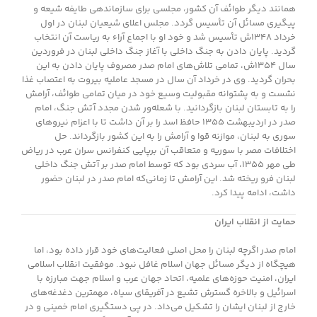
همانند دیگر طوائف آن کشور، مجلسی برای سازماندهی طایفه شیعه و
پیگیری مسائل آن تأسیس گردد. مجلس اعلای شیعیان لبنان در اول
خرداد ۱۳۴۸ش تأسیس شد و خود او با اجماع آراء به ریاست آن انتخاب
گردید. پایان دادن به جنگ داخلی با آغاز جنگ داخلی لبنان در فروردین
سال ۱۳۵۴ش، تمامی تلاش‌های امام صدر مصروف پایان دادن به این
بحران گردید. وی در خرداد آن سال در مسجد عاملیه بیروت به اعتصاب غذا
نشست و به پشتوانه مقبولیت وسیع خود در میان تمامی طوائف، آرامش
را به تابستان لبنان بازگردانید. با شعله‌ور شدن مجدد آتش جنگ، امام
صدر در اردیبهشت ۱۳۵۵ حافظ اسد را بر آن داشت تا با اعزام نیروهای
سوری به لبنان، موازنه قوا و آرامش را به این کشور بازگرداند. حل
اختلافات مصر با سوریه و متعاقب آن برپایی کنفرانس سران عرب در ریاض
طی مهر ۱۳۵۵، آب سردی بود که توسط امام صدر بر آتش جنگ داخلی
لبنان فرو ریخته شد. این آرامش تا زمانی‌که امام صدر در لبنان حضور
داشت، ادامه پیدا کرد.
حمایت از انقلاب ایران
امام صدر اگرچه لبنان را محل اصلی فعالیت‌های خود قرار داده بود، اما
هیچگاه از دیگر مسائل جهان اسلام غافل نبود. موفقیت انقلاب اسلامی
ایران، امنیت حوزه‌های علمیه، اتحاد جهان عرب و اسلام جهت مبارزه با
اسرائیل و بالاخره گسترش تشیع در آفریقای سیاه، مهمترین دغدغه‌های
خارج از لبنان ایشان را تشکیل می‌داد. در پی دستگیری امام خمینی و در