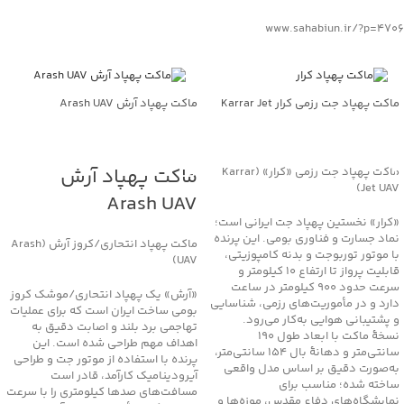
www.sahabiun.ir/?p=4706
ماکت پهپاد جت رزمی کرار Karrar Jet
ماکت پهپاد آرش Arash UAV
UAV
جهت خرید تماس بگیرید
جهت خرید تماس بگیرید
ماکت پهپاد آرش
ماکت پهپاد جت رزمی «کرار» (Karrar
Jet UAV)
Arash UAV
«کرار» نخستین پهپاد جت ایرانی است؛
نماد جسارت و فناوری بومی. این پرنده
ماکت پهپاد انتحاری/کروز آرش (Arash
با موتور توربوجت و بدنه کامپوزیتی،
UAV)
قابلیت پرواز تا ارتفاع ۱۰ کیلومتر و
سرعت حدود ۹۰۰ کیلومتر در ساعت
«آرش» یک پهپاد انتحاری/موشک کروز
دارد و در مأموریت‌های رزمی، شناسایی
بومی ساخت ایران است که برای عملیات
و پشتیبانی هوایی به‌کار می‌رود.
تهاجمی برد بلند و اصابت دقیق به
نسخهٔ ماکت با ابعاد طول 190
اهداف مهم طراحی شده است. این
سانتی‌متر و دهانهٔ بال 154 سانتی‌متر،
پرنده با استفاده از موتور جت و طراحی
به‌صورت دقیق بر اساس مدل واقعی
آیرودینامیک کارآمد، قادر است
ساخته شده؛ مناسب برای
مسافت‌های صدها کیلومتری را با سرعت
نمایشگاه‌های دفاع مقدس، موزه‌ها و