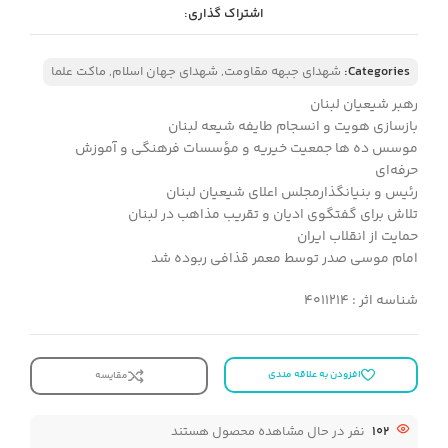
اشتراک گذاری:
Categories:
شهدای جبهه مقاومت
,
شهدای جهان اسلام
,
ماکت علما
رهبر شیعیان لبنان
بازسازی هویت و انسجام طایفه شیعه لبنان
موسس ده ها جمعیت خیریه و مؤسسات فرهنگی و آموزش
حرفه‌ای
رئیس و بنیانگذارمجلس اعلای شیعیان لبنان
تلاش برای گفتگوی ادیان و تقریب مذاهب در لبنان
حمایت از انقلاب ایران
امام موسی صدر توسط معمر قذافی ربوده شد
شناسه اثر : 4011214
افزودن به علاقه مندی
مقایسه
102
نفر در حال مشاهده محصول هستند