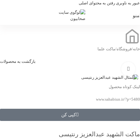
عبور به ناوبری
رفتن به محتوای اصلی
منو
خانه
/
فروشگاه
/
ماکت علما
بازگشت به محصولات
بزرگنمایی تصویر
لینک کوتاه محصول
www.sahabiun.ir/?p=5480
کپی کن
ماکت الشهيد عبدالعزیز رنتیسی