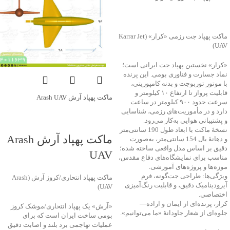
UAV
جهت خرید تماس بگیرید
ماکت پهپاد جت رزمی «کرار» (Karrar Jet
UAV)
«کرار» نخستین پهپاد جت ایرانی است؛
نماد جسارت و فناوری بومی. این پرنده
با موتور توربوجت و بدنه کامپوزیتی،
قابلیت پرواز تا ارتفاع ۱۰ کیلومتر و
ماکت پهپاد آرش Arash UAV
سرعت حدود ۹۰۰ کیلومتر در ساعت
دارد و در مأموریت‌های رزمی، شناسایی
و پشتیبانی هوایی به‌کار می‌رود.
جهت خرید تماس بگیرید
نسخهٔ ماکت با ابعاد طول 190 سانتی‌متر
ماکت پهپاد آرش Arash
و دهانهٔ بال 154 سانتی‌متر، به‌صورت
دقیق بر اساس مدل واقعی ساخته شده؛
UAV
مناسب برای نمایشگاه‌های دفاع مقدس،
موزه‌ها و پروژه‌های آموزشی.
ویژگی‌ها: طراحی جت‌گونه، فرم
ماکت پهپاد انتحاری/کروز آرش (Arash
آیرودینامیک دقیق، و قابلیت رنگ‌آمیزی
UAV)
اختصاصی.
کرار، پرنده‌ای از ایمان و اراده—
«آرش» یک پهپاد انتحاری/موشک کروز
جلوه‌ای از شعار جاودانۀ «ما می‌توانیم».
بومی ساخت ایران است که برای
عملیات تهاجمی برد بلند و اصابت دقیق