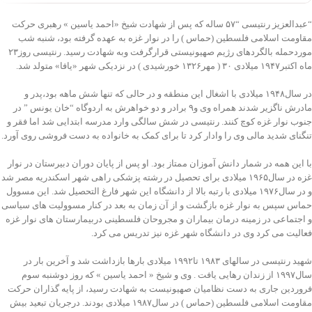
“عبدالعزیز رنتیسی “۵۷ ساله که پس از شهادت شیخ «احمد یاسین » رهبرى حرکت
مقاومت اسلامی فلسطین (حماس ) را در نوار غزه به عهده گرفته بود، شنبه شب
موردحمله بالگردهاى رژیم صهیونیستی قرارگرفت وبه شهادت رسید. رنتیسی روز۲۳
ماه اکتبر۱۹۴۷ میلادى ۳۰ ( مهر۱۳۲۶ خورشیدى ) در نزدیکی شهر «یافا» متولد شد.
در سال۱۹۴۸ میلادى با اشغال این منطقه و در حالی که تنها شش ماهه بود،پدر و
مادرش ناگزیر شدند همراه وى و۹ برادر و دو خواهرش به اردوگاه “خان یونس ” در
جنوب نوار غزه کوچ کنند. رنتیسی در شش سالگی وارد مدرسه ابتدایی شد اما فقر و
تنگناى شدید مالی وى را وادار کرد تا براى کمک به خانواده به دست فروشی روى آورد.
با این همه در شمار دانش آموزان ممتاز بود. او پس از پایان دوران دبیرستان در نوار
غزه در سال۱۹۶۵ میلادى براى تحصیل در رشته پزشکی راهی شهر اسکندریه مصر شد
و در سال۱۹۷۶ میلادى با رتبه بالا از دانشگاه این شهر فارغ التحصیل شد. این مسوول
حماس سپس به نوار غزه بازگشت و از آن زمان به بعد در کنار مسوولیت هاى سیاسی
و اجتماعی در زمینه درمان بیماران و مجروحان فلسطینی دربیمارستان هاى نوار غزه
فعالیت می کرد وى در دانشگاه شهر غزه نیز تدریس می کرد.
شهید رنتیسی در سالهاى ۱۹۸۳ تا۱۹۹۲ میلادى بارها بازداشت شد و آخرین بار در
سال۱۹۹۷ از زندان رهایی یافت . وى و شیخ « احمد یاسین » که روز دوشنبه سوم
فروردین جارى به دست نظامیان صهیونیست به شهادت رسید، از پایه گذاران حرکت
مقاومت اسلامی فلسطین (حماس ) در سال۱۹۸۷ میلادى بودند. درجریان تبعید بیش