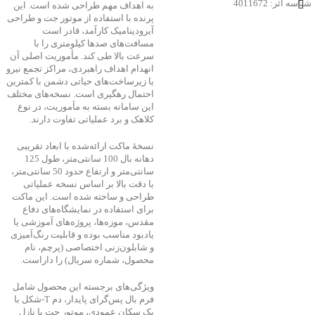
شناسه اثر: 4011672
به اهداف مهم طراحی شده است. این
پرنده با استفاده از موتور جت و طراحی
آیرودینامیک کارآمد، قادر است
مسافت‌های صدها کیلومتری را با
سرعت بالا طی کند. مأموریت اصلی آن
انهدام اهداف راهبردی، مراکز تجمع نیرو
یا زیرساخت‌های حیاتی دشمن با کمترین
احتمال رهگیری است. نسخه‌های مختلف
این سامانه بسته به مأموریت، در نوع
کلاهک و برد عملیاتی تفاوت دارند.
نسخهٔ ماکت ارائه‌شده با ابعاد تقریبی
دهانه بال 100 سانتی‌متر، طول 125
سانتی‌متر و ارتفاع حدود 50 سانتی‌متر،
با دقت بالا بر اساس نسخه عملیاتی
طراحی و ساخته شده است. این ماکت
برای استفاده در نمایشگاه‌های دفاع
مقدس، موزه‌ها، پروژه‌های آموزشی یا
یادبود مناسب بوده و قابلیت رنگ‌آمیزی
و شابلون‌زنی اختصاصی (پرچم، نام
محصول، شماره سریال) را داراست.
ویژگی‌های برجسته این محصول شامل
فرم بال پس‌گرای پایدار، دم T‑شکل با
یک سکان عمودی، موتور جت با نازل