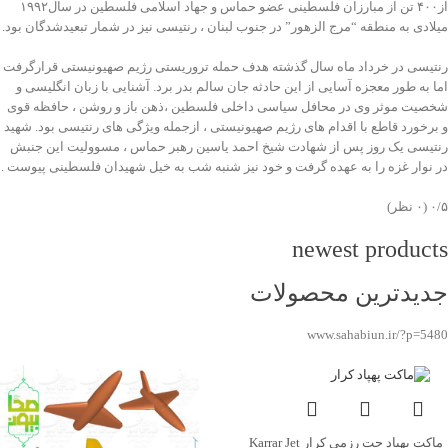
از۴۰۰ تن از مبارزان فلسطینی عضو حماس و جهاد اسلامی فلسطین در سال۱۹۹۲
میلادى به منطقه “مرج الزهور” در جنوب لبنان ، رنتیسی نیز در شمار تبعیدشدگان بود.
رنتیسی در خرداد ماه سال گذشته هدف حمله تروریستی رژیم صهیونیستی قرارگرفت
اما به طور معجزه آسایی از این حادثه جان سالم بدر برد. آشنایی با زبان انگلیسی و
شخصیت موثر وى در محافل سیاسی داخلی فلسطین ،ذهن باز و روشن ، حافظه قوى
و برخورد قاطع با اقدام هاى رژیم صهیونیستی ، ازجمله ویژگی هاى رنتیسی بود. شهید
رنتیسی یک روز پس از شهادت شیخ احمد یاسین رهبر حماس ، مسوولیت این جنبش
در نوار غزه را به عهده گرفت و خود نیز شنبه شب به خیل شهیدان فلسطینی پیوست .
‫۰/۵
‫(۰ نظر)
newest products
جدیدترین محصولات
www.sahabiun.ir/?p=5480
ماکت پهپاد جت رزمی کرار Karrar Jet