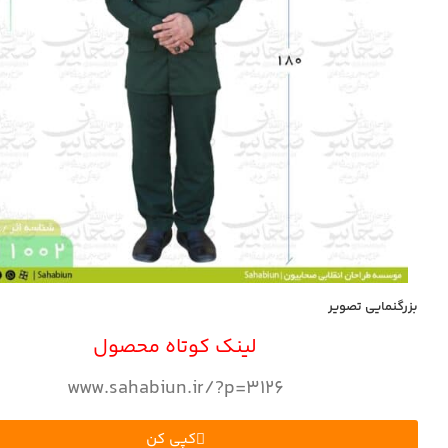
بزرگنمایی تصویر
لینک کوتاه محصول
www.sahabiun.ir/?p=3126
کپی کن