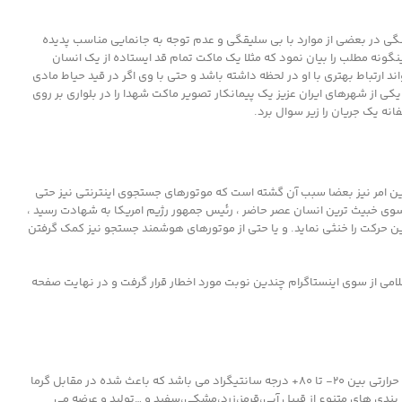
نگی در بعضی از موارد با بی سلیقگی و عدم توجه به جانمایی مناسب پدیده
نگونه مطلب را بیان نمود که مثلا یک ماکت تمام قد ایستاده از یک انسان
ارتباط بهتری با او در لحظه داشته باشد و حتی با وی اگر در قید حیاط مادی
کی از شهرهای ایران عزیز یک پیمانکار تصویر ماکت شهدا را در بلواری بر روی
نه یک جریان را زیر سوال برد.
ن امر نیز بعضا سبب آن گشته است که موتورهای جستجوی اینترنتی نیز حتی
سوی خبیث ترین انسان عصر حاضر ، رئیس جمهور رژیم امریکا به شهادت رسید ،
ن حرکت را خنثی نماید. و یا حتی از موتورهای هوشمند جستجو نیز کمک گرفتن
لامی از سوی اینستاگرام چندین نوبت مورد اخطار قرار گرفت و در نهایت صفحه
با قرار گرفتن دو ورق خارجی مسطح بر روی یکدیگر کارتن پلاست به وجود می آید که از مقاومت شیمیایی و دوام فیزیکی بالایی برخوردار است همچنین دارای نوسان حرارتی بین ۲۰- تا ۸۰+ درجه سانتیگراد می باشد که باعث شده در مقابل گرما
مت هایی بین ۲ الی ۱۲ میلیمتر درطول و عرض دلخواه (حداکثر عرض ۲.۴۰ سانتی متر می باشد) و رنگ بندی های متنوع از قبیل آبی،قرمز،زرد،مشکی،سفید و …تولید و عرضه می