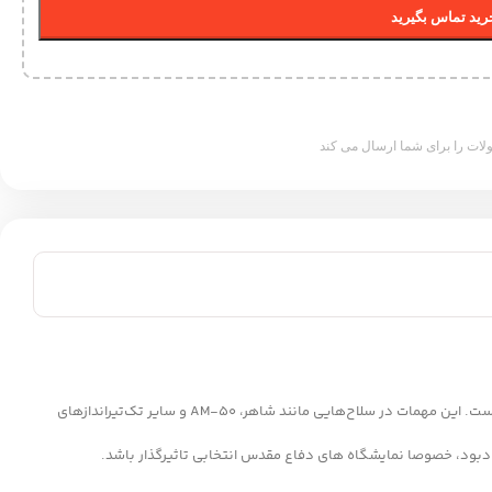
ید تماس بگیرید
ات را برای شما ارسال می کند
مهمات Ball Sniper به‌طور ویژه برای استفاده در تک‌تیراندازهای سنگین ضدزره طراحی شده و از دقت و کیفیت ساخت بالاتری نسبت به نمونه‌های تیرباری برخوردار است. این مهمات در سلاح‌هایی مانند شاهر، AM-50 و سایر تک‌تیراندازهای
دبود، خصوصا نمایشگاه های دفاع مقدس انتخابی تاثیرگذار باشد.