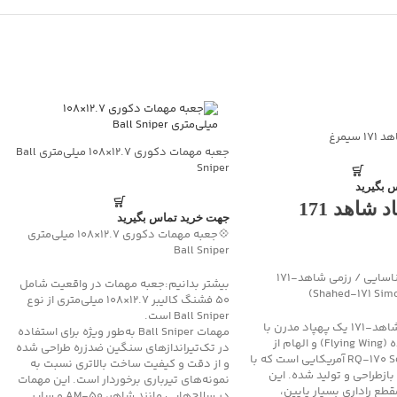
سیمرغ
جعبه مهمات دکوری ۱۲.۷×۱۰۸ میلی‌متری Ball
Sniper
 بگیرید
ماکت پهپاد شاهد 171
جهت خرید تماس بگیرید
💠جعبه مهمات دکوری ۱۲.۷×۱۰۸ میلی‌متری
Ball Sniper
ماکت پهپاد شناسایی / رزمی شاهد‑۱۷۱
بیشتر بدانیم:جعبه مهمات در واقعیت شامل
۵۰ فشنگ کالیبر ۱۲.۷×۱۰۸ میلی‌متری از نوع
Ball Sniper است.
بیشتر بدانیم: شاهد‑۱۷۱ یک پهپاد مدرن با
مهمات Ball Sniper به‌طور ویژه برای استفاده
طراحی بال پرنده (Flying Wing) و الهام از
در تک‌تیراندازهای سنگین ضدزره طراحی شده
سامانه RQ‑170 Sentinel آمریکایی است که با
و از دقت و کیفیت ساخت بالاتری نسبت به
زطراحی و تولید شده. این
نمونه‌های تیرباری برخوردار است. این مهمات
قطع راداری بسیار پایین،
در سلاح‌هایی مانند شاهر، AM-50 و سایر