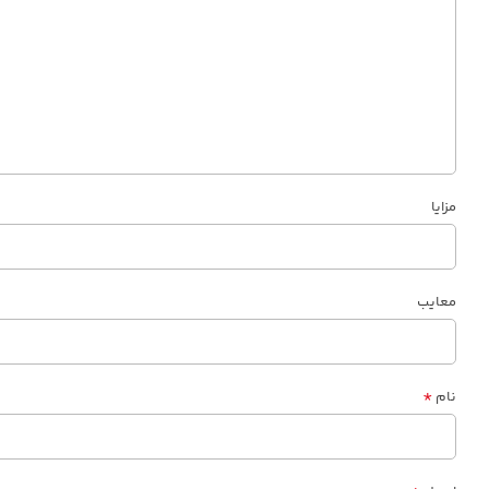
مزایا
معایب
*
نام