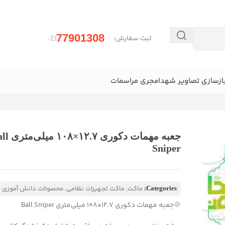
77901308
ثبت سفارش:
-۰21
ازسازی تصاویر شهدا
مجری مراسمات
جعبه مهمات دکوری ۲.۷
Sniper
ماکت
,
ماکت تجهیزات نظامی
,
محصولات دانش آموزی
Categories:
💠جعبه مهمات دکوری ۱۲.۷×۱۰۸ میلی‌متری Ball Sniper