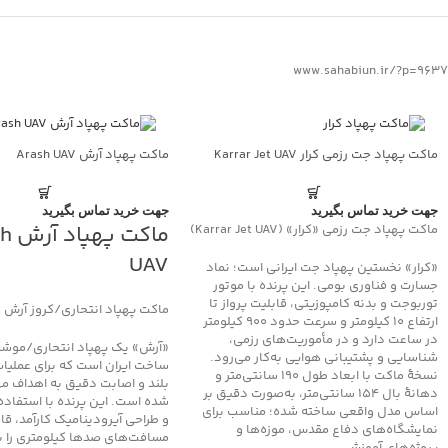
www.sahabiun.ir/?p=9637
ماکت پهپاد جت رزمی کرار Karrar Jet UAV
ماکت پهپاد آرش Arash UAV
جهت خرید تماس بگیرید
جهت خرید تماس بگیرید
ماکت 
ماکت پهپاد جت رزمی «کرار» (Karrar Jet UAV)
UAV
«کرار» نخستین پهپاد جت ایرانی است؛ نماد
جسارت و فناوری بومی. این پرنده با موتور
توربوجت و بدنه کامپوزیتی، قابلیت پرواز تا
ماکت پهپاد انتحاری/کروز آرش (Arash UAV)
ارتفاع ۱۰ کیلومتر و سرعت حدود ۹۰۰ کیلومتر
در ساعت دارد و در مأموریت‌های رزمی،
«آرش» یک پهپاد انتحاری/موشک
شناسایی و پشتیبانی هوایی به‌کار می‌رود.
ساخت ایران است که برای عملیات
نسخهٔ ماکت با ابعاد طول 190 سانتی‌متر و
بلند و اصابت دقیق به اهداف م
دهانهٔ بال 154 سانتی‌متر، به‌صورت دقیق بر
شده است. این پرنده با استفاده
اساس مدل واقعی ساخته شده؛ مناسب برای
و طراحی آیرودینامیک کارآمد، قا
نمایشگاه‌های دفاع مقدس، موزه‌ها و
مسافت‌های صدها کیلومتری را با
پروژه‌های آموزشی.