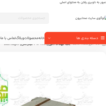
عبور به ناوبری
رفتن به محتوای اصلی
دسته بندی ها
خانه
محصولات
وبلاگ
تماس با ما
ب
خانه
/
فروشگاه
/
ماکت
/
جعبه مهمات دکوری ۱۲.۷×۱۰۸ میلی‌متری Ball Sniper