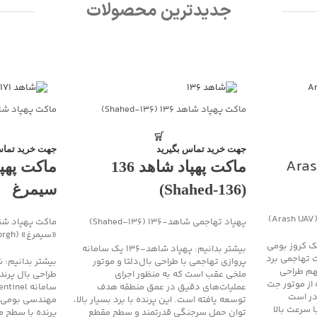
جدیدترین محصولات
ماکت پهپاد شاهد ۱۳۶ (Shahed‑۱۳۶)
ماکت پهپاد شاهد ۱۷۱ 
جهت خرید تماس بگیرید
جهت خرید تماس
پهپاد آرش Arash
ماکت پهپاد شاهد 136
(Shahed‑136)
سیمرغ
پهپاد تهاجمی شاهد‑۱۳۶ (Shahed‑136)
«سیمرغ» (Shahed‑171 Simorgh)
 کروز بومی
بیشتر بدانیم: پهپاد شاهد‑۱۳۶ یک سامانه
 تهاجمی برد
پروازی تهاجمی با طراحی بال‌دلتا و موتور
هم طراحی
ملخی عقب است که به منظور اجرای
 از موتور جت
عملیات‌های دقیق در عمق منطقه هدف
در است
توسعه یافته است. این پرنده با برد بسیار بالا،
مهندسی بومی با
 سرعت بالا
توان حمل سرجنگی قدرتمند و سطح مقطع
پرنده با سطح م