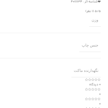
❤️شناسه اثر : ۴۰۱۱۶۳۴
‫۵/۵
‫(۱ نظر)
وزن
جنس چاپ
نگهدارنده ماکت
0 دیدگاه
0
0