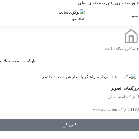
عبور به ناوبری
رفتن به محتوای اصلی
منو
خانه
/
فروشگاه
/
ماکت
بازگشت به محصولات
بزرگنمایی تصویر
لینک کوتاه محصول
www.sahabiun.ir/?p=11189
کپی کن