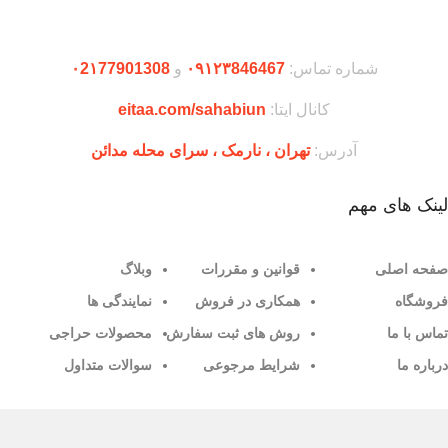
دریافت اپلیکیشن وودمارت شاپ
برای دکور ماندگار یا استفاده در فضای باز و
بسته تبدیل می‌کند.
شماره تماس:
۰۹۱۲۳846467
و
۰2۱77901308
کانال ایتا:
eitaa.com/sahabiun
آدرس:
تهران ،‌ نارمک ، سرای محله مدائن
لینک های مهم
صفحه اصلی
قوانین و مقررات
وبلاگ
فروشگاه
همکاری در فروش
نمایندگی ها
تماس با ما
روش های ثبت سفارش
محصولات حراجی
درباره ما
شرایط مرجوعی
سوالات متداول