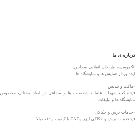
برد بلند و اصابت دقیق به اهداف مهم
می‌رود.
طراحی شده است. این پرنده با استفاده از
نسخهٔ ماکت با ابعاد طول 190 سانتی‌متر و
موتور جت و طراحی آیرودینامیک کارآمد،
دهانهٔ بال 154 سانتی‌متر، به‌صورت دقیق بر
قادر است مسافت‌های صدها کیلومتری را با
اساس مدل واقعی ساخته شده؛ مناسب
سرعت بالا طی کند. مأموریت اصلی آن
برای نمایشگاه‌های دفاع مقدس، موزه‌ها و
انهدام اهداف راهبردی، مراکز تجمع نیرو یا
پروژه‌های آموزشی.
زیرساخت‌های حیاتی دشمن با کمترین
ویژگی‌ها: طراحی جت‌گونه، فرم
احتمال رهگیری است. نسخه‌های مختلف این
آیرودینامیک دقیق، و قابلیت رنگ‌آمیزی
سامانه بسته به مأموریت، در نوع کلاهک و
اختصاصی.
برد عملیاتی تفاوت دارند.
کرار، پرنده‌ای از ایمان و اراده— جلوه‌ای از
درباره ی ما
شعار جاودانۀ «ما می‌توانیم».
نسخهٔ ماکت ارائه‌شده با ابعاد تقریبی دهانه
بال 100 سانتی‌متر، طول 125 سانتی‌متر و
شناسه اثر: 4011672
🔷موسسه طراحان انقلابی صحابیون
ارتفاع حدود 50 سانتی‌متر، با دقت بالا بر
ایده پرداز همایش ها و نمایشگاه ها
اساس نسخه عملیاتی طراحی و ساخته
شده است. این ماکت برای استفاده در
▫️ماکت و تندیس
نمایشگاه‌های دفاع مقدس، موزه‌ها،
👈ماکت شهدا ، علما ، شخصیت ها و مشاغل در ابعاد مختلف مخصوص
پروژه‌های آموزشی یا یادبود مناسب بوده و
قابلیت رنگ‌آمیزی و شابلون‌زنی اختصاصی
نمایشگاه ها و تبلیغات
(پرچم، نام محصول، شماره سریال) را
داراست.
▫️خدمات برش و حکاکی
ویژگی‌های برجسته این محصول شامل فرم
👈خدمات برش و حکاکی لیزر وCNC با کیفیت و دقت بالا
بال پس‌گرای پایدار، دم T‑شکل با یک سکان
عمودی، موتور جت با نازل عقبی، و جزئیات
تکمیلی بدنه است که آن را به گزینه‌ای ایده‌آل