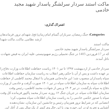
ماکت استند سردار سرلشگر پاسدار شهید مجید
خادمی
اشتراک گذاری:
Categories:
جنگ رمضان
,
سربازان گمنام امام زمان(عج)
,
شهدای ترور
,
فرماندهان
ارشد نظامی
,
ماکت
,
ماکت شهدا
ماکت استند
سردار سرلشگر پاسدار شهید مجید خادمی
که در 17 فروردین 1405 در جنگ تحمیلی رژیم صهیونیستی علیه ایران به فیض شهادت
نائل آمدند.
سردار خادمی از اردیبهشت ۱۳۹۷ تا تیر ۱۴۰۱ ریاست حفاظت اطلاعات وزارت دفاع را
بر عهده داشت و پس از آن با حکم رهبر انقلاب به ریاست سازمان حفاظت اطلاعات
سپاه پاسداران منصوب شد؛ این جابه‌جایی هم‌زمان با انتقال محمد کاظمی از حفاظت
اطلاعات سپاه به سازمان اطلاعات سپاه در تیر ۱۴۰۱ صورت گرفت و خادمی از وزارت
دفاع به سپاه بازگشت. در تیر ۱۴۰۴ و پس از شهادت محمد کاظمی، رئیس وقت
سازمان اطلاعات سپاه، در جریان جنگ ۱۲ روزه، سردار محمد پاکپور فرمانده کل وقت
سپاه با صدور حکمی خادمی را به ریاست سازمان اطلاعات سپاه منصوب کرد؛
انتصابی که در شرایط ترور هم‌زمان رئیس و جانشین این سازمان، نشان‌دهنده
آشنایی و تجربه او در این حوزه بود، با این حال وی کمتر از یک سال پس از آغاز این