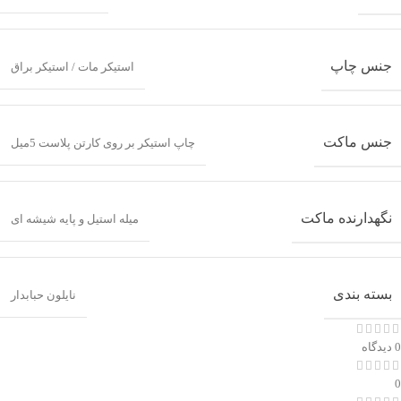
جنس چاپ
استیکر مات / استیکر براق
جنس ماکت
چاپ استیکر بر روی کارتن پلاست 5میل
نگهدارنده ماکت
میله استیل و پایه شیشه ای
بسته بندی
نایلون حبابدار
0 دیدگاه
0