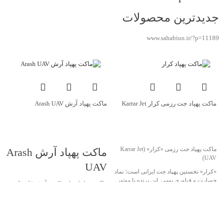
جدیدترین محصولات
www.sahabiun.ir/?p=11189
ماکت پهپاد جت رزمی کرار Karrar Jet
ماکت پهپاد آرش Arash UAV
UAV
جهت خرید تماس بگیرید
جهت خرید تماس بگیرید
ماکت پهپاد آرش Arash
ماکت پهپاد جت رزمی «کرار» (Karrar Jet
UAV)
UAV
«کرار» نخستین پهپاد جت ایرانی است؛ نماد
جسارت و فناوری بومی. این پرنده با موتور
ماکت پهپاد انتحاری/کروز آرش (Arash
توربوجت و بدنه کامپوزیتی، قابلیت پرواز تا
UAV)
ارتفاع ۱۰ کیلومتر و سرعت حدود ۹۰۰
«آرش» یک پهپاد انتحاری/موشک کروز بومی
کیلومتر در ساعت دارد و در مأموریت‌های
ساخت ایران است که برای عملیات تهاجمی
رزمی، شناسایی و پشتیبانی هوایی به‌کار