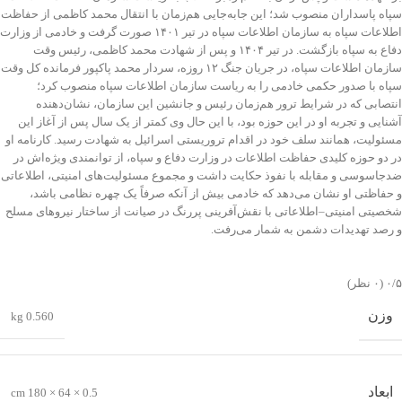
سپاه پاسداران منصوب شد؛ این جابه‌جایی هم‌زمان با انتقال محمد کاظمی از حفاظت
اطلاعات سپاه به سازمان اطلاعات سپاه در تیر ۱۴۰۱ صورت گرفت و خادمی از وزارت
دفاع به سپاه بازگشت. در تیر ۱۴۰۴ و پس از شهادت محمد کاظمی، رئیس وقت
سازمان اطلاعات سپاه، در جریان جنگ ۱۲ روزه، سردار محمد پاکپور فرمانده کل وقت
سپاه با صدور حکمی خادمی را به ریاست سازمان اطلاعات سپاه منصوب کرد؛
انتصابی که در شرایط ترور هم‌زمان رئیس و جانشین این سازمان، نشان‌دهنده
آشنایی و تجربه او در این حوزه بود، با این حال وی کمتر از یک سال پس از آغاز این
مسئولیت، همانند سلف خود در اقدام تروریستی اسرائیل به شهادت رسید. کارنامه او
در دو حوزه کلیدی حفاظت اطلاعات در وزارت دفاع و سپاه، از توانمندی ویژه‌اش در
ضدجاسوسی و مقابله با نفوذ حکایت داشت و مجموع مسئولیت‌های امنیتی، اطلاعاتی
و حفاظتی او نشان می‌دهد که خادمی بیش از آنکه صرفاً یک چهره نظامی باشد،
شخصیتی امنیتی–اطلاعاتی با نقش‌آفرینی پررنگ در صیانت از ساختار نیروهای مسلح
و رصد تهدیدات دشمن به شمار می‌رفت.
‫۰/۵
‫(۰ نظر)
وزن
0.560 kg
ابعاد
0.5 × 64 × 180 cm