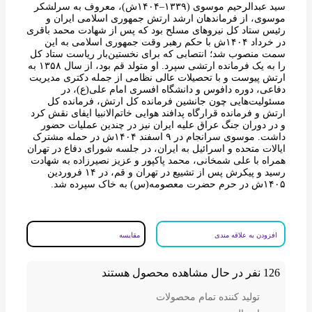
سید عبدالرحیم موسوی (۱۳۳۹–۱۴۰۴ش)، معروف به سرلشکر
موسوی، از فرماندهان ارشد ارتش جمهوری اسلامی ایران و
رئیس ستاد کل نیروهای مسلح بود که پس از شهادت محمد باقری
در خرداد ۱۴۰۴ش با حکم رهبر وقت جمهوری اسلامی به این
سمت منصوب شد؛ انتصابی که برای نخستین‌بار ریاست ستاد کل
را به یک فرمانده ارتشی سپرد. او متولد قم بود، از سال ۱۳۵۸ به
ارتش پیوست و با تحصیلات عالی نظامی از جمله دکتری مدیریت
دفاعی، دوره دافوس و دانشگاه افسری امام علی(ع)، در
مسئولیت‌هایی چون جانشین فرمانده کل ارتش، فرمانده کل
ارتش و فرمانده قرارگاه پدافند هوایی خاتم‌الانبیا ایفای نقش کرد
و در دوران جنگ عراق علیه ایران نیز در چندین عملیات حضور
داشت. موسوی سرانجام در ۹ اسفند ۱۴۰۴ش در حمله مشترک
ایالات متحده و اسرائیل به ایران، در جلسه شورای دفاع در تهران
همراه با علی شمخانی، محمد پاکپور و عزیز نصیرزاده به شهادت
رسید و پیکرش پس از تشییع در تهران و قم، در ۱۴ فروردین
۱۴۰۵ش در حرم حضرت معصومه(س) به خاک سپرده شد.
افزودن به علاقه مندی
مقایسه
126
نفر در حال مشاهده محصول هستند
تولید کننده تمام محصولات