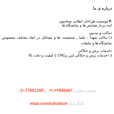
درباره ی ما
🔷موسسه طراحان انقلابی صحابیون
ایده پرداز همایش ها و نمایشگاه ها
▫️ماکت و تندیس
👈ماکت شهدا ، علما ، شخصیت ها و مشاغل در ابعاد مختلف مخصوص
نمایشگاه ها و تبلیغات
▫️خدمات برش و حکاکی
👈خدمات برش و حکاکی لیزر وCNC با کیفیت و دقت بالا
دریافت اپلیکیشن وودمارت شاپ
شماره تماس:
۰۹۱۲۳846467
و
۰2۱77901308
کانال ایتا:
eitaa.com/sahabiun