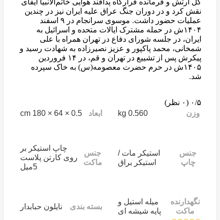
کل ارتش و فرمانده قرارگاه پدافند هوایی خاتم‌الانبیا ایفای
نقش کرد و در دوران جنگ عراق علیه ایران نیز در چندین
عملیات حضور داشت. موسوی سرانجام در ۹ اسفند
۱۴۰۴ش در حمله مشترک ایالات متحده و اسرائیل به
ایران، در جلسه شورای دفاع در تهران همراه با علی
شمخانی، محمد پاکپور و عزیز نصیرزاده به شهادت رسید و
پیکرش پس از تشییع در تهران و قم، در ۱۴ فروردین
۱۴۰۵ش در حرم حضرت معصومه(س) به خاک سپرده
شد.
‫۰/۵
‫(۰ نظر)
0.5 × 64 × 180 cm
0.560 kg
وزن
ابعاد
چاپ استیکر بر
جنس
استیکر مات /
جنس
روی کارتن پلاست
چاپ
استیکر براق
ماکت
5میل
نگهدارنده
میله استیل و
بسته بندی
نایلون حبابدار
ماکت
پایه شیشه ای