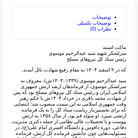
توضیحات
توضیحات تکمیلی
نظرات (0)
ماکت استند
سرلشکر شهید سید عبدالرحیم موسوی
رئیس ستاد کل نیروهای مسلح
که در ۹ اسفند ۱۴۰۴ به مقام رفیع شهادت نائل آمدند.
سید عبدالرحیم موسوی (۱۳۳۹–۱۴۰۴ش)، معروف به
سرلشکر موسوی، از فرماندهان ارشد ارتش جمهوری
اسلامی ایران و رئیس ستاد کل نیروهای مسلح بود که پس
از شهادت محمد باقری در خرداد ۱۴۰۴ش با حکم رهبر
وقت جمهوری اسلامی به این سمت منصوب شد؛ انتصابی
که برای نخستین‌بار ریاست ستاد کل را به یک فرمانده
ارتشی سپرد. او متولد قم بود، از سال ۱۳۵۸ به ارتش
پیوست و با تحصیلات عالی نظامی از جمله دکتری مدیریت
دفاعی، دوره دافوس و دانشگاه افسری امام علی(ع)، در
مسئولیت‌هایی چون جانشین فرمانده کل ارتش، فرمانده