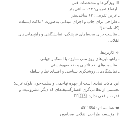
🟥 ویژگی‌ها و مشخصات فنی:
ـ ارتفاع تقریبی: ۱۲۳ سانتی‌متر
ـ عرض تقریبی: ۶۳ سانتی‌متر
ـ طراحی برای چاپ و اجرای میدانی به‌صورت *ماکت ایستاده
(کات‌استند)*
ـ مناسب برای محیط‌های فرهنگی، نمایشگاهی و راهپیمایی‌های
انقلابی
🔹 کاربردها:
ـ راهپیمایی‌های روز ملی مبارزه با استکبار جهانی
ـ مناسبت‌های ضد ناتویی و ضد صهیونیستی
ـ نمایشگاه‌های روشنگری سیاسی و افشای نظام سلطه
این ماکت نمادی است از چهره تهاجمی و سلطه‌جوی بلوک غرب؛
تجسمی از نظامی‌گری افسارگسیخته‌ای که دیگر مشروعیت و
قدرت واقعی ندارد. 🇮🇷✊🏻
❤️ شناسه اثر: 4011684
✳️ مؤسسه طراحی انقلابی صحابیون