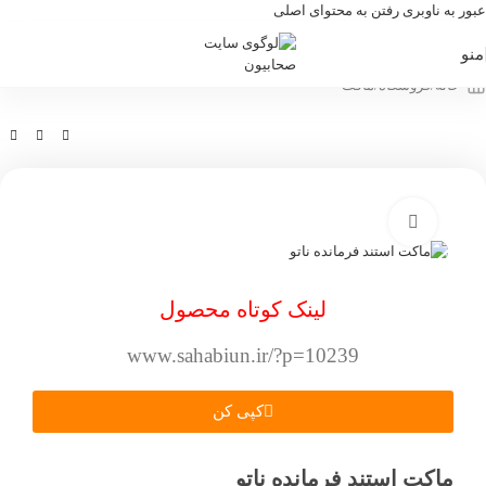
عبور به ناوبری
رفتن به محتوای اصلی
منو
خانه
/
فروشگاه
/
ماکت
بزرگنمایی تصویر
لینک کوتاه محصول
www.sahabiun.ir/?p=10239
کپی کن
ماکت استند فرمانده ناتو