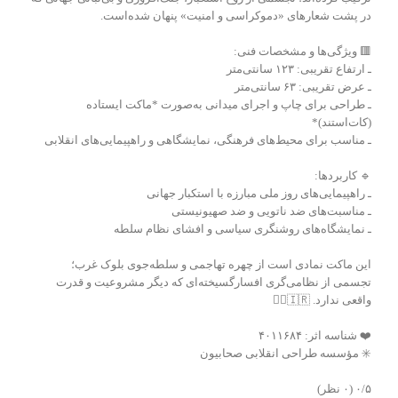
در پشت شعارهای «دموکراسی و امنیت» پنهان شده‌است.
🟥 ویژگی‌ها و مشخصات فنی:
ـ ارتفاع تقریبی: ۱۲۳ سانتی‌متر
ـ عرض تقریبی: ۶۳ سانتی‌متر
ـ طراحی برای چاپ و اجرای میدانی به‌صورت *ماکت ایستاده
(کات‌استند)*
ـ مناسب برای محیط‌های فرهنگی، نمایشگاهی و راهپیمایی‌های انقلابی
🔹 کاربردها:
ـ راهپیمایی‌های روز ملی مبارزه با استکبار جهانی
ـ مناسبت‌های ضد ناتویی و ضد صهیونیستی
ـ نمایشگاه‌های روشنگری سیاسی و افشای نظام سلطه
این ماکت نمادی است از چهره تهاجمی و سلطه‌جوی بلوک غرب؛
تجسمی از نظامی‌گری افسارگسیخته‌ای که دیگر مشروعیت و قدرت
واقعی ندارد. 🇮🇷✊🏻
❤️ شناسه اثر: ۴۰۱۱۶۸۴
✳️ مؤسسه طراحی انقلابی صحابیون
‫۰/۵
‫(۰ نظر)