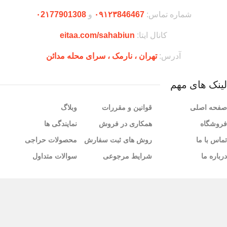
(پرچم، نام محصول، شماره سریال) را
داراست.
شماره تماس:
۰۹۱۲۳846467
و
۰2۱77901308
ویژگی‌های برجسته این محصول شامل فرم
کانال ایتا:
eitaa.com/sahabiun
بال پس‌گرای پایدار، دم T‑شکل با یک سکان
عمودی، موتور جت با نازل عقبی، و جزئیات
تکمیلی بدنه است که آن را به گزینه‌ای ایده‌آل
آدرس:
تهران ،‌ نارمک ، سرای محله مدائن
برای دکور ماندگار یا استفاده در فضای باز و
بسته تبدیل می‌کند.
لینک های مهم
صفحه اصلی
قوانین و مقررات
وبلاگ
فروشگاه
همکاری در فروش
نمایندگی ها
تماس با ما
روش های ثبت سفارش
محصولات حراجی
درباره ما
شرایط مرجوعی
سوالات متداول