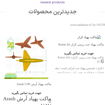
newest products
جدیدترین محصولات
www.sahabiun.ir/?p=10239
ماکت پهپاد جت رزمی کرار Karrar Jet
UAV
جهت خرید تماس بگیرید
ماکت پهپاد جت رزمی «کرار» (Karrar Jet
UAV)
«کرار» نخستین پهپاد جت ایرانی است؛ نماد
جسارت و فناوری بومی. این پرنده با موتور
توربوجت و بدنه کامپوزیتی، قابلیت پرواز تا
ارتفاع ۱۰ کیلومتر و سرعت حدود ۹۰۰
ماکت پهپاد آرش Arash UAV
کیلومتر در ساعت دارد و در مأموریت‌های
رزمی، شناسایی و پشتیبانی هوایی به‌کار
جهت خرید تماس بگیرید
می‌رود.
ماکت پهپاد آرش Arash
نسخهٔ ماکت با ابعاد طول 190 سانتی‌متر و
دهانهٔ بال 154 سانتی‌متر، به‌صورت دقیق بر