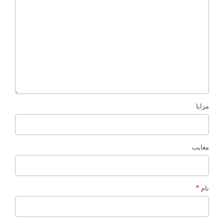
مزایا
معایب
*
نام