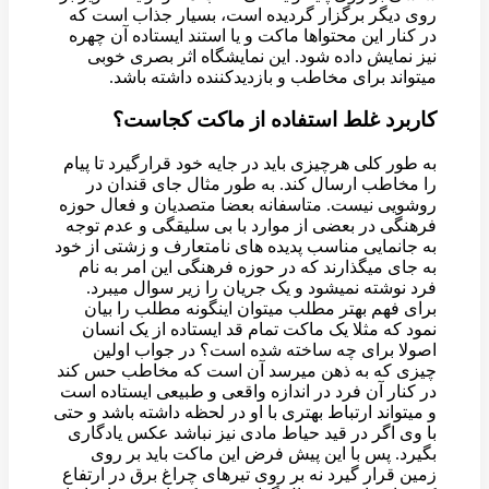
روی دیگر برگزار گردیده است، بسیار جذاب است که
در کنار این محتواها ماکت و یا استند ایستاده آن چهره
نیز نمایش داده شود. این نمایشگاه اثر بصری خوبی
میتواند برای مخاطب و بازدیدکننده داشته باشد.
کاربرد غلط استفاده از ماکت کجاست؟
به طور کلی هرچیزی باید در جایه خود قرارگیرد تا پیام
را مخاطب ارسال کند. به طور مثال جای قندان در
روشویی نیست. متاسفانه بعضا متصدیان و فعال حوزه
فرهنگی در بعضی از موارد با بی سلیقگی و عدم توجه
به جانمایی مناسب پدیده های نامتعارف و زشتی از خود
به جای میگذارند که در حوزه فرهنگی این امر به نام
فرد نوشته نمیشود و یک جریان را زیر سوال میبرد.
برای فهم بهتر مطلب میتوان اینگونه مطلب را بیان
نمود که مثلا یک ماکت تمام قد ایستاده از یک انسان
اصولا برای چه ساخته شده است؟ در جواب اولین
چیزی که به ذهن میرسد آن است که مخاطب حس کند
در کنار آن فرد در اندازه واقعی و طبیعی ایستاده است
و میتواند ارتباط بهتری با او در لحظه داشته باشد و حتی
با وی اگر در قید حیاط مادی نیز نباشد عکس یادگاری
بگیرد. پس با این پیش فرض این ماکت باید بر روی
زمین قرار گیرد نه بر روی تیرهای چراغ برق در ارتفاع