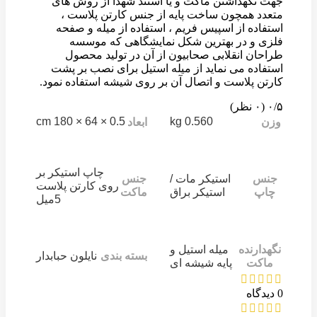
جهت نگهداشتن ماکت و یا استند شهدا از روش های
متعدد همچون ساخت پایه از جنس کارتن پلاست ،
استفاده از اسپیس فریم ، استفاده از میله و صفحه
فلزی و در بهترین شکل نمایشگاهی که موسسه
طراحان انقلابی صحابیون از آن در تولید محصول
استفاده می نماید از میله استیل برای نصب بر پشت
کارتن پلاست و اتصال آن بر روی شیشه استفاده نمود.
‫۰/۵
‫(۰ نظر)
0.5 × 64 × 180 cm
0.560 kg
وزن
ابعاد
چاپ استیکر بر
جنس
استیکر مات /
جنس
روی کارتن پلاست
چاپ
استیکر براق
ماکت
5میل
نگهدارنده
میله استیل و
بسته بندی
نایلون حبابدار
ماکت
پایه شیشه ای
0 دیدگاه