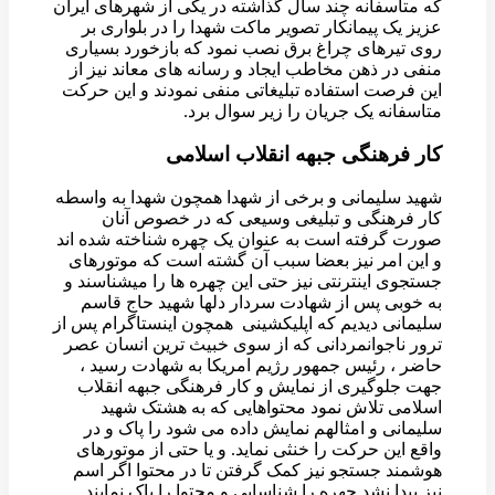
که متاسفانه چند سال گذاشته در یکی از شهرهای ایران
عزیز یک پیمانکار تصویر ماکت شهدا را در بلواری بر
روی تیرهای چراغ برق نصب نمود که بازخورد بسیاری
منفی در ذهن مخاطب ایجاد و رسانه های معاند نیز از
این فرصت استفاده تبلیغاتی منفی نمودند و این حرکت
متاسفانه یک جریان را زیر سوال برد.
کار فرهنگی جبهه انقلاب اسلامی
شهید سلیمانی و برخی از شهدا همچون شهدا به واسطه
کار فرهنگی و تبلیغی وسیعی که در خصوص آنان
صورت گرفته است به عنوان یک چهره شناخته شده اند
و این امر نیز بعضا سبب آن گشته است که موتورهای
جستجوی اینترنتی نیز حتی این چهره ها را میشناسند و
به خوبی پس از شهادت سردار دلها شهید حاج قاسم
سلیمانی دیدیم که اپلیکشینی همچون اینستاگرام پس از
ترور ناجوانمردانی که از سوی خبیث ترین انسان عصر
حاضر ، رئیس جمهور رژیم امریکا به شهادت رسید ،
جهت جلوگیری از نمایش و کار فرهنگی جبهه انقلاب
اسلامی تلاش نمود محتواهایی که به هشتک شهید
سلیمانی و امثالهم نمایش داده می شود را پاک و در
واقع این حرکت را خنثی نماید. و یا حتی از موتورهای
هوشمند جستجو نیز کمک گرفتن تا در محتوا اگر اسم
نیز پیدا نشد چهره را شناسایی و محتوا را پاک نمایند.