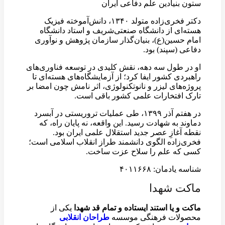
ستون بنیادین علم دفاعی ایران
دکتر فخری‌زاده متولد ۱۳۴۰، دانش‌آموخته فیزیک
هسته‌ای از دانشگاه صنعتی‌شریف و استاد دانشگاه
امام حسین(ع)، بنیان‌گذار سازمان پژوهش و نوآوری
دفاعی (سپند) بود.
او در طول سه دهه، نقش کلیدی در توسعه فناوری‌های
راهبردی کشور ایفا کرد؛ از آزمایشگاه‌های هسته‌ای تا
پروژه‌های لیزر و نانوتکنولوژی، اثر نامش چون امضا بر
تارک افتخارات علمی کشور باقی است.
در هفتم آذر ۱۳۹۹، طی عملیات تروریستی در آبسرد
دماوند به شهادت رسید. این واقعه، نه پایان راه، که
نقطه آغازِ عصر جدید استقلال علمی ایران بود.
فخری‌زاده الگوی دانشمند طراز انقلاب اسلامی است؛
کسی که علم را سلاح عزت ساخت.
شناسه یادمان: ۴۰۱۱۶۶۸
ماکت شهدا
ماکت و یا استند ایستاده و تمام قد شهدا
یکی از
محصولات فرهنگی موسسه
طراحان انقلابی