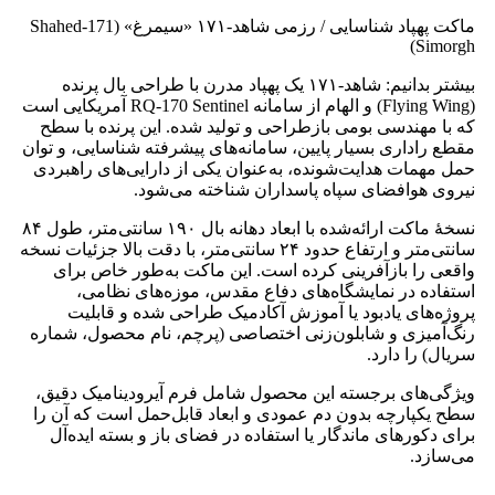
ماکت پهپاد شناسایی / رزمی شاهد‑۱۷۱ «سیمرغ» (Shahed‑171
Simorgh)
بیشتر بدانیم: شاهد‑۱۷۱ یک پهپاد مدرن با طراحی بال پرنده
(Flying Wing) و الهام از سامانه RQ‑170 Sentinel آمریکایی است
که با مهندسی بومی بازطراحی و تولید شده. این پرنده با سطح
مقطع راداری بسیار پایین، سامانه‌های پیشرفته شناسایی، و توان
حمل مهمات هدایت‌شونده، به‌عنوان یکی از دارایی‌های راهبردی
نیروی هوافضای سپاه پاسداران شناخته می‌شود.
نسخهٔ ماکت ارائه‌شده با ابعاد دهانه بال ۱۹۰ سانتی‌متر، طول ۸۴
سانتی‌متر و ارتفاع حدود ۲۴ سانتی‌متر، با دقت بالا جزئیات نسخه
واقعی را بازآفرینی کرده است. این ماکت به‌طور خاص برای
استفاده در نمایشگاه‌های دفاع مقدس، موزه‌های نظامی،
پروژه‌های یادبود یا آموزش آکادمیک طراحی شده و قابلیت
رنگ‌آمیزی و شابلون‌زنی اختصاصی (پرچم، نام محصول، شماره
سریال) را دارد.
ویژگی‌های برجسته این محصول شامل فرم آیرودینامیک دقیق،
سطح یکپارچه بدون دم عمودی و ابعاد قابل‌حمل است که آن را
برای دکورهای ماندگار یا استفاده در فضای باز و بسته ایده‌آل
می‌سازد.