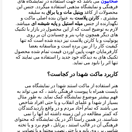
صحابیون
می باشد که جهت استفاده در نمایشگاه های
فرهنگی و نمایشگاه مذهبی استفاده میگردد. جنس این
محصولات از کاغذ
وینیل مات و یا براق
به سلیقه
مشتری ،
کارتن پلاست
به عنوان بنده اصلی ماکت و
نگهدارنده از جنس
میله استیل
و
پایه شیشه ای
میباشد.
لازم به توضیح است که از این محصول در بازار با تکنیک
های دیگر همچون چاپ بنر و چسباندن آن بر روی
یونولیت و یا کارتن پلاست نیز دیده شده است که تنها
کیفیت کار را از بین برده است و متاسفانه بعضا
کارفرمایان جهت پایین آوردن قیمت تمام شده محصول
تکنیک های به دیدگاه خود جدید را استفاده می نمایند که
تنها اثر را نابود می نماید.
کاربرد ماکت شهدا در کجاست؟
هنر استفاده از ماکت استند شهدا در نمایشگاه می
بایست همراه با پیوست فرهنگی باشد ، که می تواند به
فهم بیشتر موضوع نمایشگاه کمک نماید. به طور مثال
بسیار از شهدا و علمای انقلاب و یا حتی افراد شاخص
می باشند که تمام آحاد مردم و در واقع بازدیدکنندگان
که کمتر مطالعه در این زمینه داشته اند آنها را نمی
شناسند. در همین راستا اگر در یک نمایشگاه که محتوای
فرهنگی آن در قالب استند ، پرتابل ، فوم برد و یا تخته
شاسی بر روی پایه و یا حتی نصب محتوا و یا تصاویر بر