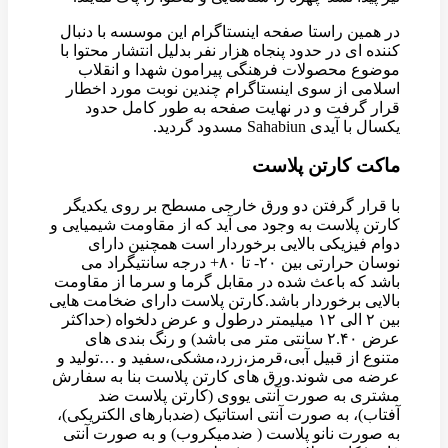
در همین راستا صفحه اینستاگرام این موسسه با دنبال
کننده ای در حدود پنجاه هزار نفر بدلیل انتشار محتوا با
موضوع محصولات فرهنگی پیرامون شهدا و انقلاب
اسلامی از سوی اینستاگرام چندین نوبت مورد اخطار
قرار گرفت و در نهایت صفحه به طور کامل حدود
یکسال با آیدی Sahabiun مسدود گردید.
ماکت کارتن پلاست
با قرار گرفتن دو ورق خارجی مسطح بر روی یکدیگر
کارتن پلاست به وجود می آید که از مقاومت شیمیایی و
دوام فیزیکی بالایی برخوردار است همچنین دارای
نوسان حرارتی بین ۲۰- تا ۸۰+ درجه سانتیگراد می
باشد که باعث شده در مقابل گرما و سرما از مقاومت
بالایی برخوردار باشد.کارتن پلاست دارای ضخامت هایی
بین ۲ الی ۱۲ میلیمتر درطول و عرض دلخواه (حداکثر
عرض ۲.۴۰ سانتی متر می باشد) و رنگ بندی های
متنوع از قبیل آبی،قرمز،زرد،مشکی،سفید و …تولید و
عرضه می شوند.ورق های کارتن پلاست بنا به سفارش
مشتری به صورت آنتی یووی (کارتن پلاست ضد
آفتاب)، به صورت آنتی استاتیک (ضدبارهای الکتریکی)،
به صورت نانو پلاست ( ضدمیکروب) و به صورت آنتی