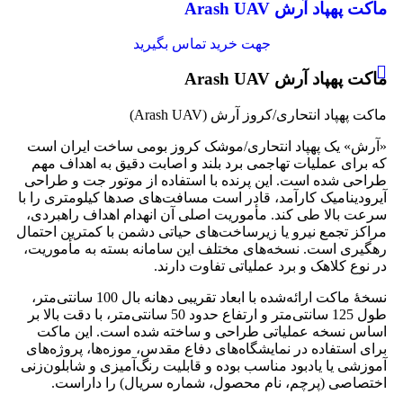
ماکت پهپاد آرش Arash UAV
جهت خرید تماس بگیرید
ماکت پهپاد آرش Arash UAV
ماکت پهپاد انتحاری/کروز آرش (Arash UAV)
«آرش» یک پهپاد انتحاری/موشک کروز بومی ساخت ایران است
که برای عملیات تهاجمی برد بلند و اصابت دقیق به اهداف مهم
طراحی شده است. این پرنده با استفاده از موتور جت و طراحی
آیرودینامیک کارآمد، قادر است مسافت‌های صدها کیلومتری را با
سرعت بالا طی کند. مأموریت اصلی آن انهدام اهداف راهبردی،
مراکز تجمع نیرو یا زیرساخت‌های حیاتی دشمن با کمترین احتمال
رهگیری است. نسخه‌های مختلف این سامانه بسته به مأموریت،
در نوع کلاهک و برد عملیاتی تفاوت دارند.
نسخهٔ ماکت ارائه‌شده با ابعاد تقریبی دهانه بال 100 سانتی‌متر،
طول 125 سانتی‌متر و ارتفاع حدود 50 سانتی‌متر، با دقت بالا بر
اساس نسخه عملیاتی طراحی و ساخته شده است. این ماکت
برای استفاده در نمایشگاه‌های دفاع مقدس، موزه‌ها، پروژه‌های
آموزشی یا یادبود مناسب بوده و قابلیت رنگ‌آمیزی و شابلون‌زنی
اختصاصی (پرچم، نام محصول، شماره سریال) را داراست.