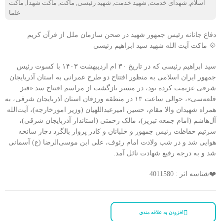
اسلام
,
شهدای خدمت
,
شهید خدمت
,
شهید رئیسی
,
ماکت
,
ماکت شهدا
,
ماکت
علما
دفاع جانانه رئیس جمهور شهید در صحن سازمان ملل از قرآن کریم
💠 ماکت آیت الله شهید سید ابراهیم رئیسی
سید ابراهیم رئیسی که در تاریخ ۳۰ ام اردیبهشت ۱۴۰۳ با کسوت رئیس
جمهور ایران اسلامی به منظور افتتاح دو طرح عمرانی به استان آذربایجان
شرقی عزیمت کرده بود، در مسیر بازگشت از مراسم افتتاح سد «قیز
قلعه‌سی»، حوالی ساعت ۱۳ در منطقه ورزقان استان آذربایجان شرقی، به
همراه شهیدان والا مقام، حسین امیرعبداللهیان (وزیر امورخارجه)، آیت‌الله
آل‌هاشم (امام جمعه تبریز)، مالک رحمتی (استاندار آذربایجان شرقی)،
سرتیم حفاظت رئیس جمهور و خلبانان و کادر پرواز بالگرد دچار سانحه
هوایی شد و در شب ولادت امام رئوف، علی ابن موسی‌الرضا (ع) آسمانی
شد و به درجه رفیع شهادت نائل آمد.
❤️شناسه اثر : 4011580
افزودن به علاقه مندی