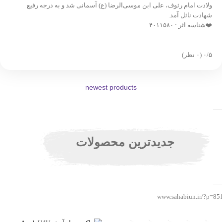
ولادت امام رئوف، علی ابن موسی‌الرضا (ع) آسمانی شد و به درجه رفیع
شهادت نائل آمد.
❤️شناسه اثر : ۴۰۱۱۵۸۰
‫۰/۵
‫(۰ نظر)
newest products
جدیدترین محصولات
www.sahabiun.ir/?p=85