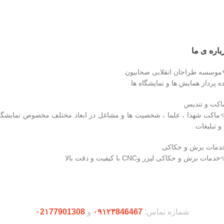
درباره ی 
🔷موسسه طراحان انقلابی صحابی
ایده پرداز همایش ها و نمایشگاه 
▫️ماکت و تند
ماکت شهدا ، علما ، شخصیت ها و مشاغل در ابعاد مختلف مخصوص نمایشگ
ها و تبلیغ
▫️خدمات برش و حکا
👈خدمات برش و حکاکی لیزر وCNC با کیفیت و دقت ب
دریافت اپلیکیشن وودمارت شاپ
۰2۱77901308
و
۰۹۱۲۳846467
شماره تماس: