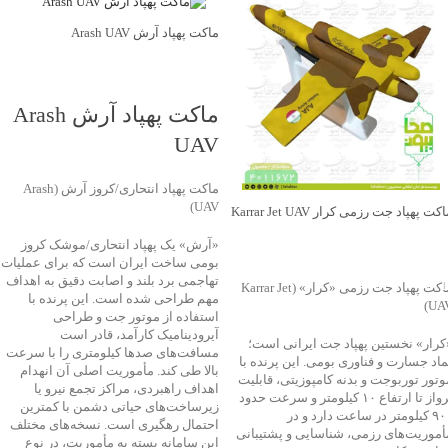
ماکت پهپاد آرش Arash UAV
جهت خرید تماس بگیرید
ماکت پهپاد آرش Arash
UAV
ماکت پهپاد انتحاری/کروز آرش (Arash
UAV)
کت پهپاد جت رزمی کرار Karrar Jet UAV
«آرش» یک پهپاد انتحاری/موشک کروز
جهت خرید تماس بگیرید
بومی ساخت ایران است که برای عملیات
تهاجمی برد بلند و اصابت دقیق به اهداف
ماکت پهپاد جت رزمی «کرار» (Karrar Jet
مهم طراحی شده است. این پرنده با
UAV
استفاده از موتور جت و طراحی
آیرودینامیک کارآمد، قادر است
کرار» نخستین پهپاد جت ایرانی است؛
مسافت‌های صدها کیلومتری را با سرعت
ماد جسارت و فناوری بومی. این پرنده با
بالا طی کند. مأموریت اصلی آن انهدام
وتور توربوجت و بدنه کامپوزیتی، قابلیت
اهداف راهبردی، مراکز تجمع نیرو یا
پرواز تا ارتفاع ۱۰ کیلومتر و سرعت حدود
زیرساخت‌های حیاتی دشمن با کمترین
۹۰۰ کیلومتر در ساعت دارد و در
احتمال رهگیری است. نسخه‌های مختلف
أموریت‌های رزمی، شناسایی و پشتیبانی
این سامانه بسته به مأموریت، در نوع