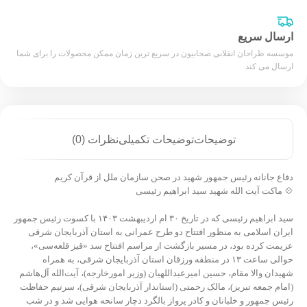
ارسال سریع
موسسه طراحان انقلابی صحابیون در سریع ترین زمان ممکن محصولات را برای شما
ارسال می کند
توضیحات
توضیحات تکمیلی
نظرات (0)
دفاع جانانه رئیس جمهور شهید در صحن سازمان ملل از قرآن کریم
💠 ماکت آیت الله شهید سید ابراهیم رئیسی
سید ابراهیم رئیسی که در تاریخ ۳۰ ام اردیبهشت ۱۴۰۳ با کسوت رئیس جمهور
ایران اسلامی به منظور افتتاح دو طرح عمرانی به استان آذربایجان شرقی
عزیمت کرده بود، در مسیر بازگشت از مراسم افتتاح سد «قیز قلعه‌سی»،
حوالی ساعت ۱۳ در منطقه ورزقان استان آذربایجان شرقی، به همراه
شهیدان والا مقام، حسین امیرعبداللهیان (وزیر امورخارجه)، آیت‌الله آل‌هاشم
(امام جمعه تبریز)، مالک رحمتی (استاندار آذربایجان شرقی)، سرتیم حفاظت
رئیس جمهور و خلبانان و کادر پرواز بالگرد دچار سانحه هوایی شد و در شب