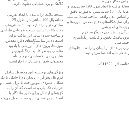
وایی به‌کار می‌رود.
کلاهک و برد عملیاتی تفاوت دارند.
نسخهٔ ماکت با ابعاد طول 190 سانتی‌متر و
دهانهٔ بال 154 سانتی‌متر، به‌صورت دقیق
نسخهٔ ماکت ارائه‌شده با ابعاد تقریبی
ر اساس مدل واقعی ساخته شده؛ مناسب
دهانه بال 100 سانتی‌متر، طول 125
رای نمایشگاه‌های دفاع مقدس، موزه‌ها و
سانتی‌متر و ارتفاع حدود 50 سانتی‌متر، با
روژه‌های آموزشی.
دقت بالا بر اساس نسخه عملیاتی طراحی
یژگی‌ها: طراحی جت‌گونه، فرم
و ساخته شده است. این ماکت برای
یرودینامیک دقیق، و قابلیت رنگ‌آمیزی
استفاده در نمایشگاه‌های دفاع مقدس،
ختصاصی.
موزه‌ها، پروژه‌های آموزشی یا یادبود
رار، پرنده‌ای از ایمان و اراده— جلوه‌ای
مناسب بوده و قابلیت رنگ‌آمیزی و
ز شعار جاودانۀ «ما می‌توانیم».
شابلون‌زنی اختصاصی (پرچم، نام
محصول، شماره سریال) را داراست.
اسه اثر: 4011672
ویژگی‌های برجسته این محصول شامل
فرم بال پس‌گرای پایدار، دم T‑شکل با یک
سکان عمودی، موتور جت با نازل عقبی، و
جزئیات تکمیلی بدنه است که آن را به
گزینه‌ای ایده‌آل برای دکور ماندگار یا
استفاده در فضای باز و بسته تبدیل می‌کند.