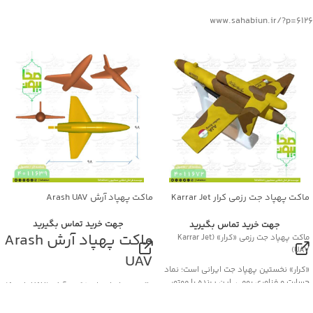
www.sahabiun.ir/?p=6126
ماکت پهپاد جت رزمی کرار Karrar Jet
ماکت پهپاد آرش Arash UAV
UAV
جهت خرید تماس بگیرید
جهت خرید تماس بگیرید
ماکت پهپاد آرش Arash
ماکت پهپاد جت رزمی «کرار» (Karrar Jet
UAV)
UAV
«کرار» نخستین پهپاد جت ایرانی است؛ نماد
جسارت و فناوری بومی. این پرنده با موتور
ماکت پهپاد انتحاری/کروز آرش (Arash UAV)
توربوجت و بدنه کامپوزیتی، قابلیت پرواز تا
«آرش» یک پهپاد انتحاری/موشک کروز بومی
ارتفاع ۱۰ کیلومتر و سرعت حدود ۹۰۰ کیلومتر