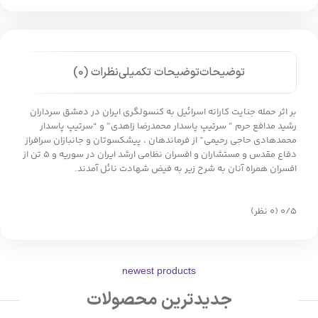
توضیحات
توضیحات تکمیلی
نظرات (0)
بر اثر حمله جنایت کارانه اسرائیل به کنسولگری ایران در دمشق سرداران
رشید مدافع حرم ” سرتیپ پاسدار محمدرضا زاهدی” و “سرتیپ پاسدار
محمدهادی حاجی رحیمی” از فرماندهان ، پیشکسوتان و جانبازان سرافراز
دفاع مقدس و مستشاران و افسران نظامی ارشد ایران در سوریه و ۵ تن از
افسران همراه آنان به شرح زیر به فیض شهادت نائل آمدند.
‫۰/۵
‫(۰ نظر)
newest products
جدیدترین محصولات