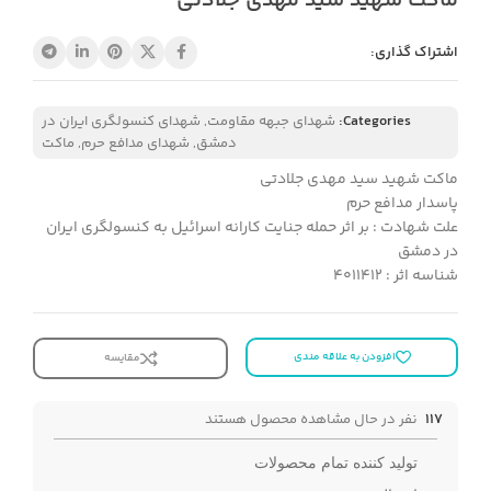
ماکت شهید سید مهدی جلادتی
اشتراک گذاری:
Categories:
شهدای جبهه مقاومت
,
شهدای کنسولگری ایران در
دمشق
,
شهدای مدافع حرم
,
ماکت
ماکت شهید سید مهدی جلادتی
پاسدار مدافع حرم
علت شهادت : بر اثر حمله جنایت کارانه اسرائیل به کنسولگری ایران
در دمشق
شناسه اثر : 4011412
افزودن به علاقه مندی
مقایسه
117
نفر در حال مشاهده محصول هستند
تولید کننده تمام محصولات