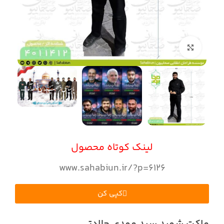
بزرگنمایی تصویر
لینک کوتاه محصول
www.sahabiun.ir/?p=6126
کپی کن