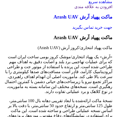
مشاهده سریع
افزودن به علاقه مندی
ماکت پهپاد آرش Arash UAV
جهت خرید تماس بگیرید
ماکت پهپاد آرش Arash UAV
ماکت پهپاد انتحاری/کروز آرش (Arash UAV)
«آرش» یک پهپاد انتحاری/موشک کروز بومی ساخت ایران است
که برای عملیات تهاجمی برد بلند و اصابت دقیق به اهداف مهم
طراحی شده است. این پرنده با استفاده از موتور جت و طراحی
آیرودینامیک کارآمد، قادر است مسافت‌های صدها کیلومتری را با
سرعت بالا طی کند. مأموریت اصلی آن انهدام اهداف راهبردی،
مراکز تجمع نیرو یا زیرساخت‌های حیاتی دشمن با کمترین احتمال
رهگیری است. نسخه‌های مختلف این سامانه بسته به مأموریت،
در نوع کلاهک و برد عملیاتی تفاوت دارند.
نسخهٔ ماکت ارائه‌شده با ابعاد تقریبی دهانه بال 100 سانتی‌متر،
طول 125 سانتی‌متر و ارتفاع حدود 50 سانتی‌متر، با دقت بالا بر
اساس نسخه عملیاتی طراحی و ساخته شده است. این ماکت
برای استفاده در نمایشگاه‌های دفاع مقدس، موزه‌ها، پروژه‌های