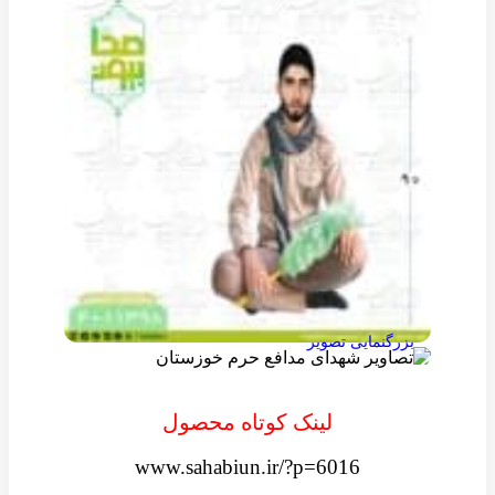
بزرگنمایی تصویر
لینک کوتاه محصول
www.sahabiun.ir/?p=6016