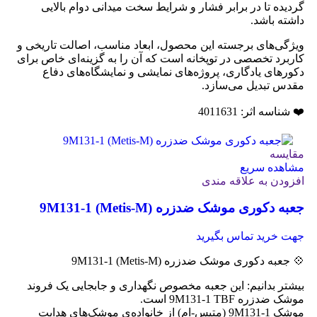
گردیده تا در برابر فشار و شرایط سخت میدانی دوام بالایی
داشته باشد.
ویژگی‌های برجسته این محصول، ابعاد مناسب، اصالت تاریخی و
کاربرد تخصصی در توپخانه است که آن را به گزینه‌ای خاص برای
دکورهای یادگاری، پروژه‌های نمایشی و نمایشگاه‌های دفاع
مقدس تبدیل می‌سازد.
❤️ شناسه اثر: 4011631
مقایسه
مشاهده سریع
افزودن به علاقه مندی
جعبه دکوری موشک ضدزره 9M131-1 (Metis-M)
جهت خرید تماس بگیرید
💠 جعبه دکوری موشک ضدزره 9M131-1 (Metis-M)
بیشتر بدانیم: این جعبه مخصوص نگهداری و جابجایی یک فروند
موشک ضدزره 9M131-1 TBF است.
موشک 9M131-1 (متیس-ام) از خانواده‌ی موشک‌های هدایت