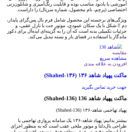
آموزشی یا یادبود مناسب بوده و قابلیت رنگ‌آمیزی و شابلون‌زنی
اختصاصی (پرچم، نام محصول، شماره سریال) را داراست.
ویژگی‌های برجسته این محصول شامل فرم بال پس‌گرای پایدار،
دم T‑شکل با یک سکان عمودی، موتور جت با نازل عقبی، و
جزئیات تکمیلی بدنه است که آن را به گزینه‌ای ایده‌آل برای دکور
ماندگار یا استفاده در فضای باز و بسته تبدیل می‌کند.
مقایسه
مشاهده سریع
افزودن به علاقه مندی
ماکت پهپاد شاهد ۱۳۶ (Shahed‑۱۳۶)
جهت خرید تماس بگیرید
ماکت پهپاد شاهد 136 (Shahed‑136)
پهپاد تهاجمی شاهد‑۱۳۶ (Shahed‑136)
بیشتر بدانیم: پهپاد شاهد‑۱۳۶ یک سامانه پروازی تهاجمی با
طراحی بال‌دلتا و موتور ملخی عقب است که به منظور اجرای
عملیات‌های دقیق در عمق منطقه هدف توسعه یافته است. این