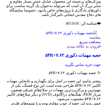
ویژگی‌های برجسته این محصول، شامل جنس بسیار مقاوم و
سایز بزرگ آن است که می‌تواند به‌عنوان یک گزینه مناسب برای
دکورهای یادگاری یا پروژه‌های خاص یادبود، خصوصا نمایشگاه
های دفاع مقدس انتخابی تاثیرگذار باشد.
❤️شناسه اثر : 4011634
مقایسه
مشاهده سریع
افزودن به علاقه مندی
جعبه مهمات دکوری ۷.۶۲×۵۴R
جهت خرید تماس بگیرید
💠 جعبه مهمات دکوری ۷.۶۲×۵۴R
بیشتر بدانیم: این جعبه در اصل برای نگهداری و جابجایی مهمات
کالیبر ۷.۶۲×۵۴R طراحی شده است. این نوع فشنگ، یکی از
مهم‌ترین و پرکاربردترین مهمات در سلاح‌های شرقی همچون
تیربار PKM، تفنگ‌های دراگانوف (SVD) و دیگر سلاح‌های کالیبر
۷.۶۲×۵۴R محسوب می‌شود.
جنس بدنه این جعبه از چوب مقاوم بوده و با تسمه‌های فلزی