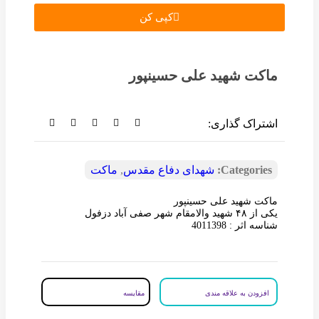
کپی کن
ماکت شهید علی حسینپور
اشتراک گذاری:
Categories:
شهدای دفاع مقدس
,
ماکت
ماکت شهید علی حسینپور
یکی از ۴۸ شهید والامقام شهر صفی آباد دزفول
شناسه اثر : 4011398
افزودن به علاقه مندی
مقایسه