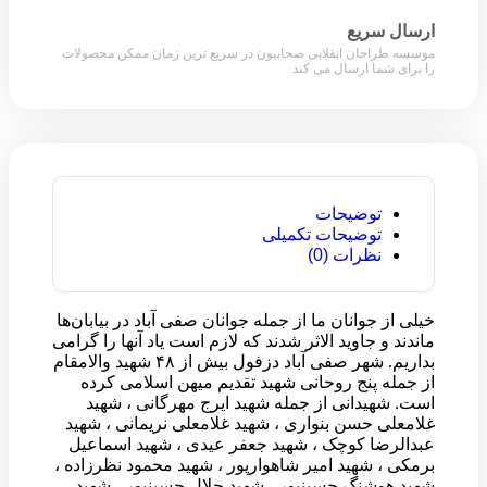
ارسال سریع
موسسه طراحان انقلابی صحابیون در سریع ترین زمان ممکن محصولات
را برای شما ارسال می کند
توضیحات
توضیحات تکمیلی
نظرات (0)
خیلی از جوانان ما از جمله جوانان صفی آباد در بیابان‌ها
ماندند و جاوید الاثر شدند که لازم است یاد آنها را گرامی
بداریم. شهر صفی آباد دزفول بیش از ۴۸ شهید والامقام
از جمله پنج روحانی شهید تقدیم میهن اسلامی کرده
است. شهیدانی از جمله شهید ایرج مهرگانی ، شهید
غلامعلی حسن بنواری ، شهید غلامعلی نریمانی ، شهید
عبدالرضا کوچک ، شهید جعفر عیدی ، شهید اسماعیل
برمکی ، شهید امیر شاهوارپور ، شهید محمود نظرزاده ،
شهید هوشنگ حسینپور ، شهید جلال حسینپور ، شهید