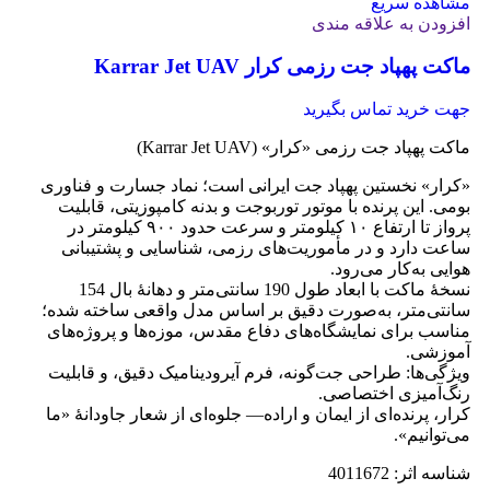
مشاهده سریع
افزودن به علاقه مندی
ماکت پهپاد جت رزمی کرار Karrar Jet UAV
جهت خرید تماس بگیرید
ماکت پهپاد جت رزمی «کرار» (Karrar Jet UAV)
«کرار» نخستین پهپاد جت ایرانی است؛ نماد جسارت و فناوری
بومی. این پرنده با موتور توربوجت و بدنه کامپوزیتی، قابلیت
پرواز تا ارتفاع ۱۰ کیلومتر و سرعت حدود ۹۰۰ کیلومتر در
ساعت دارد و در مأموریت‌های رزمی، شناسایی و پشتیبانی
هوایی به‌کار می‌رود.
نسخهٔ ماکت با ابعاد طول 190 سانتی‌متر و دهانهٔ بال 154
سانتی‌متر، به‌صورت دقیق بر اساس مدل واقعی ساخته شده؛
مناسب برای نمایشگاه‌های دفاع مقدس، موزه‌ها و پروژه‌های
آموزشی.
ویژگی‌ها: طراحی جت‌گونه، فرم آیرودینامیک دقیق، و قابلیت
رنگ‌آمیزی اختصاصی.
کرار، پرنده‌ای از ایمان و اراده— جلوه‌ای از شعار جاودانۀ «ما
می‌توانیم».
شناسه اثر: 4011672