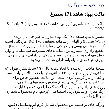
جهت خرید تماس بگیرید
ماکت پهپاد شاهد 171 سیمرغ
ماکت پهپاد شناسایی / رزمی شاهد‑۱۷۱ «سیمرغ» (Shahed‑171
Simorgh)
بیشتر بدانیم: شاهد‑۱۷۱ یک پهپاد مدرن با طراحی بال پرنده
(Flying Wing) و الهام از سامانه RQ‑170 Sentinel آمریکایی است
که با مهندسی بومی بازطراحی و تولید شده. این پرنده با سطح
مقطع راداری بسیار پایین، سامانه‌های پیشرفته شناسایی، و توان
حمل مهمات هدایت‌شونده، به‌عنوان یکی از دارایی‌های راهبردی
نیروی هوافضای سپاه پاسداران شناخته می‌شود.
نسخهٔ ماکت ارائه‌شده با ابعاد دهانه بال ۱۹۰ سانتی‌متر، طول ۸۴
سانتی‌متر و ارتفاع حدود ۲۴ سانتی‌متر، با دقت بالا جزئیات نسخه
واقعی را بازآفرینی کرده است. این ماکت به‌طور خاص برای
استفاده در نمایشگاه‌های دفاع مقدس، موزه‌های نظامی،
پروژه‌های یادبود یا آموزش آکادمیک طراحی شده و قابلیت
رنگ‌آمیزی و شابلون‌زنی اختصاصی (پرچم، نام محصول، شماره
سریال) را دارد.
ویژگی‌های برجسته این محصول شامل فرم آیرودینامیک دقیق،