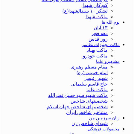
کودکان شهدا
لشکر ۱۰ سیدالشهدا(ع)
ماکت شهدا
یوم الله ها
۱۳ آبان
دهه فجر
روز قدس
ماکت تجهیزات نظامی
ماکت پهپاد
ماکت خودرو
مشاهیرو علما
مقام معظم رهبری
امام خمینی (ره)
شهید رئیسی
حاج قاسم سلیمانی
ماکت علما
ماکت شهید سید حسن نصرالله
شخصیتهای شاخص
شخصیتهای شاخص جهان اسلام
مشاهیر شاخص ایران
زنان سرزمین من
شهدای شاخص زن
محصولات فرهنگی