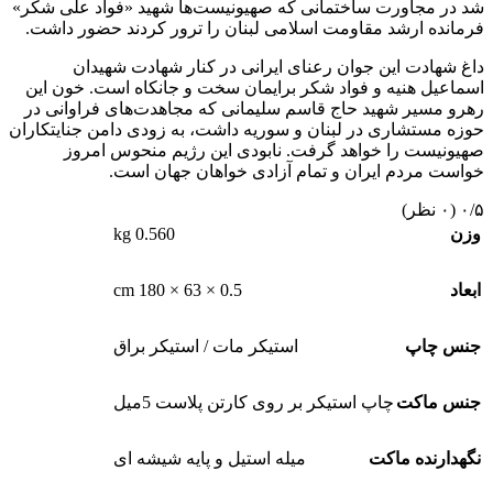
شد در مجاورت ساختمانی که صهیونیست‌ها شهید «فواد علی شکر»
فرمانده ارشد مقاومت اسلامی لبنان را ترور کردند حضور داشت.
داغ شهادت این جوان رعنای ایرانی در کنار شهادت شهیدان
اسماعیل هنیه و فواد شکر برایمان سخت و جانکاه است. خون این
رهرو مسیر شهید حاج قاسم سلیمانی که مجاهدت‌های فراوانی در
حوزه مستشاری در لبنان و سوریه داشت، به زودی دامن جنایتکاران
صهیونیست را خواهد گرفت. نابودی این رژیم منحوس امروز
خواست مردم ایران و تمام آزادی خواهان جهان است.
‫۰/۵
‫(۰ نظر)
0.560 kg
وزن
0.5 × 63 × 180 cm
ابعاد
جنس چاپ
استیکر مات / استیکر براق
جنس ماکت
چاپ استیکر بر روی کارتن پلاست 5میل
نگهدارنده ماکت
میله استیل و پایه شیشه ای