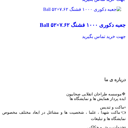
مقایسه
جعبه دکوری ۱۰۰۰ فشنگ ۷.۶۲×۵۲ Ball
مشاهده سریع
افزودن به علاقه مندی
جهت خرید تماس بگیرید
درباره ی ما
🔷موسسه طراحان انقلابی صحابیون
ایده پرداز همایش ها و نمایشگاه ها
▫️ماکت و تندیس
👈ماکت شهدا ، علما ، شخصیت ها و مشاغل در ابعاد مختلف مخصوص
نمایشگاه ها و تبلیغات
▫️خدمات برش و حکاکی