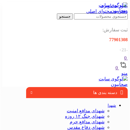
عبور به ناوبری
رفتن به محتوای اصلی
جستجو
ثبت سفارش:
77901308
-۰21
0
0
منو
دسته بندی ها
شهدا
شهدای مدافع امنیت
شهدای جنگ ۱۲ روزه
شهدای مدافع حرم
شهدای دفاع مقدس