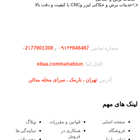
👈خدمات برش و حکاکی لیزر وCNC با کیفیت و دقت بالا
دریافت اپلیکیشن وودمارت شاپ
شماره تماس:
۰۹۱۲۳846467
و
۰2۱77901308
کانال ایتا:
eitaa.com/sahabiun
آدرس:
تهران ،‌ نارمک ، سرای محله مدائن
لینک های مهم
صفحه اصلی
قوانین و مقررات
وبلاگ
فروشگاه
همکاری در
نمایندگی ها
فروش
تماس با ما
محصولات