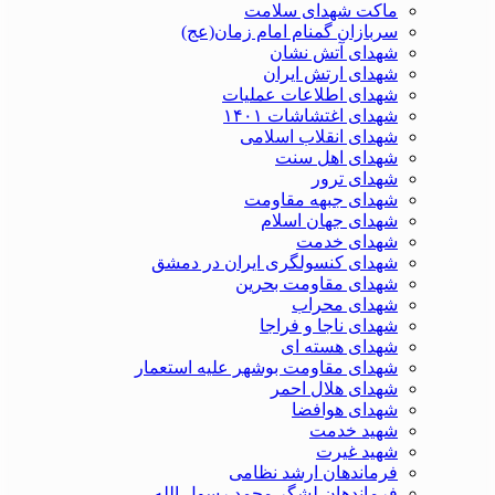
ماکت شهدای سلامت
سربازان گمنام امام زمان(عج)
شهدای آتش نشان
شهدای ارتش ایران
شهدای اطلاعات عملیات
شهدای اغتشاشات ۱۴۰۱
شهدای انقلاب اسلامی
شهدای اهل سنت
شهدای ترور
شهدای جبهه مقاومت
شهدای جهان اسلام
شهدای خدمت
شهدای کنسولگری ایران در دمشق
شهدای مقاومت بحرین
شهدای محراب
شهدای ناجا و فراجا
شهدای هسته ای
شهدای مقاومت بوشهر علیه استعمار
شهدای هلال احمر
شهدای هوافضا
شهید خدمت
شهید غیرت
فرماندهان ارشد نظامی
فرماندهان لشگر محمد رسول الله