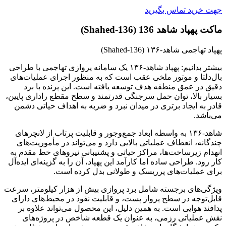
جهت خرید تماس بگیرید
ماکت پهپاد شاهد 136 (Shahed‑136)
پهپاد تهاجمی شاهد‑۱۳۶ (Shahed‑136)
بیشتر بدانیم: پهپاد شاهد‑۱۳۶ یک سامانه پروازی تهاجمی با طراحی
بال‌دلتا و موتور ملخی عقب است که به منظور اجرای عملیات‌های
دقیق در عمق منطقه هدف توسعه یافته است. این پرنده با برد
بسیار بالا، توان حمل سرجنگی قدرتمند و سطح مقطع راداری پایین،
قادر به ایجاد برتری در میدان نبرد و ضربه به اهداف حیاتی دشمن
می‌باشد.
شاهد‑۱۳۶ به واسطه ابعاد جمع‌وجور و قابلیت پرتاب از لانچرهای
چندگانه، انعطاف عملیاتی بالایی دارد و می‌تواند در مأموریت‌های
انهدام زیرساخت‌ها، مراکز حیاتی و پشتیبانی نیروهای خط مقدم به
کار رود. طراحی ساده اما کارآمد این پهپاد، آن را به گزینه‌ای ایده‌آل
برای عملیات‌های پرریسک و طولانی بدل کرده است.
ویژگی‌های برجسته شامل برد پروازی بیش از هزار کیلومتر، سرعت
قابل‌توجه در سطح پرواز پست، و قابلیت نفوذ در محیط‌های دارای
پدافند هوایی است. به همین دلیل، این محصول می‌تواند علاوه بر
نقش عملیاتی رزمی، به عنوان یک قطعه شاخص در پروژه‌های