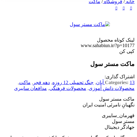
خانه
/
فروشگاه
/
ماکت
لینک کوتاه محصول
www.sahabiun.ir/?p=10177
کپی کن
ماکت مستر سول
اشتراک گذاری:
13 آبان
Categories:
,
جنگ تحمیلی 12 روزه
,
دهه فجر
,
ماکت
,
محصولات دانش آموزی
,
محصولات فرهنگی
,
مدافعان سایبری
ماکت مستر سول
نگهبانِ نامرئی امنیت ایران
قهرمان_سایبری
مستر سول
جهادگر دیجیتال