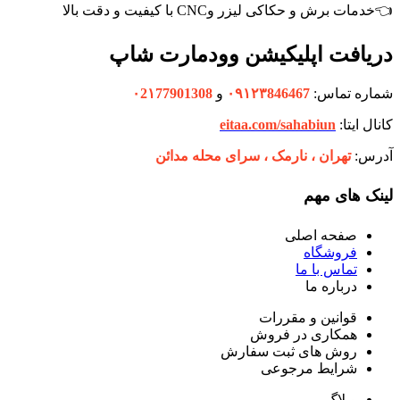
👈خدمات برش و حکاکی لیزر وCNC با کیفیت و دقت بالا
دریافت اپلیکیشن وودمارت شاپ
شماره تماس:
۰۹۱۲۳846467
و
۰2۱77901308
کانال ایتا:
eitaa.com/sahabiun
آدرس:
تهران ،‌ نارمک ، سرای محله مدائن
لینک های مهم
صفحه اصلی
فروشگاه
تماس با ما
درباره ما
قوانین و مقررات
همکاری در فروش
روش های ثبت سفارش
شرایط مرجوعی
وبلاگ