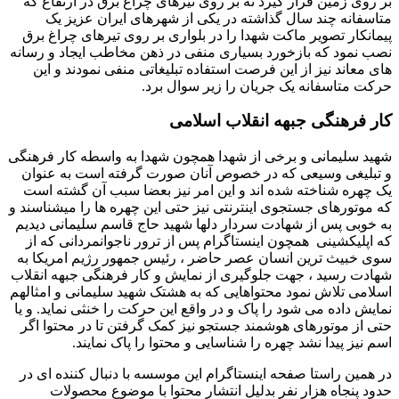
بر روی زمین قرار گیرد نه بر روی تیرهای چراغ برق در ارتفاع که
متاسفانه چند سال گذاشته در یکی از شهرهای ایران عزیز یک
پیمانکار تصویر ماکت شهدا را در بلواری بر روی تیرهای چراغ برق
نصب نمود که بازخورد بسیاری منفی در ذهن مخاطب ایجاد و رسانه
های معاند نیز از این فرصت استفاده تبلیغاتی منفی نمودند و این
حرکت متاسفانه یک جریان را زیر سوال برد.
کار فرهنگی جبهه انقلاب اسلامی
شهید سلیمانی و برخی از شهدا همچون شهدا به واسطه کار فرهنگی
و تبلیغی وسیعی که در خصوص آنان صورت گرفته است به عنوان
یک چهره شناخته شده اند و این امر نیز بعضا سبب آن گشته است
که موتورهای جستجوی اینترنتی نیز حتی این چهره ها را میشناسند و
به خوبی پس از شهادت سردار دلها شهید حاج قاسم سلیمانی دیدیم
که اپلیکشینی همچون اینستاگرام پس از ترور ناجوانمردانی که از
سوی خبیث ترین انسان عصر حاضر ، رئیس جمهور رژیم امریکا به
شهادت رسید ، جهت جلوگیری از نمایش و کار فرهنگی جبهه انقلاب
اسلامی تلاش نمود محتواهایی که به هشتک شهید سلیمانی و امثالهم
نمایش داده می شود را پاک و در واقع این حرکت را خنثی نماید. و یا
حتی از موتورهای هوشمند جستجو نیز کمک گرفتن تا در محتوا اگر
اسم نیز پیدا نشد چهره را شناسایی و محتوا را پاک نمایند.
در همین راستا صفحه اینستاگرام این موسسه با دنبال کننده ای در
حدود پنجاه هزار نفر بدلیل انتشار محتوا با موضوع محصولات