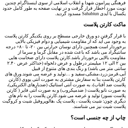
فرهنگی پیرامون شهدا و انقلاب اسلامی از سوی اینستاگرام چندین
نوبت مورد اخطار قرار گرفت و در نهایت صفحه به طور کامل حدود
یکسال با آیدی Sahabiun مسدود گردید.
ماکت کارتن پلاست
با قرار گرفتن دو ورق خارجی مسطح بر روی یکدیگر کارتن پلاست
به وجود می آید که از مقاومت شیمیایی و دوام فیزیکی بالایی
برخوردار است همچنین دارای نوسان حرارتی بین ۲۰- تا ۸۰+ درجه
سانتیگراد می باشد که باعث شده در مقابل گرما و سرما از
مقاومت بالایی برخوردار باشد.کارتن پلاست دارای ضخامت هایی
بین ۲ الی ۱۲ میلیمتر درطول و عرض دلخواه (حداکثر عرض ۲.۴۰
سانتی متر می باشد) و رنگ بندی های متنوع از قبیل
آبی،قرمز،زرد،مشکی،سفید و …تولید و عرضه می شوند.ورق های
کارتن پلاست بنا به سفارش مشتری به صورت آنتی یووی (کارتن
پلاست ضد آفتاب)، به صورت آنتی استاتیک (ضدبارهای الکتریکی)،
به صورت نانو پلاست ( ضدمیکروب) و به صورت آنتی فایر ( کارتن
پلاست نسوز) تولید و عرضه می شود.کارتن پلاست را به نام های
دیگری چون: شیت پلاست ، پلاست پک ،هالوپروفیل شیت و کروگیت
پلاست شیت نیز می شناسند.
چاپ از چه جنسی است؟