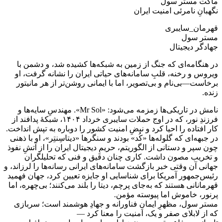
ماکت مستر سول
نگهبانِ نامرئی امنیت ایران
قهرمان_سایبری
مستر سول
جهادگر دیجیتال
در هنگامه‌ای که جنگ از زمین به شبکه‌ها کشیده شد، و دشمن با
ویروس و رخنه، قلبِ سامانه‌های حیاتی ایران را نشانه گرفت، او
برخاست—‌بی‌نام و بی‌تصویر، اما با ایمانی روشن‌تر از هر مانیتور
زنده.
نامش در تاریکی‌ها زمزمه می‌شود: «Mr Sol». مهندسِ سایه‌ها و
فرزندِ نور، که در اوج حملات سایبری خرداد ۱۴۰۴، شبکهٔ پدافند از
کار افتاده را احیا کرد و نبضِ امنیت کشور را دوباره به تپش انداخت.
در جبهه‌ای که گلوله‌ها «کُد» بودند و سنگرها «دیتا‌سِنتِر»، او با ذهنی
چون سپر و دستانی از الگوریتم، حریمِ دیجیتال ایران را از آتشِ نفوذ
و تخریب مصون داشت. کاری چنان دقیق و فنی که تحلیلگران
جهانی آن وقتی خبر بازگشت سامانه‌های ایرانی رسانه‌ها را لرزاند، و
رئیس‌جمهور آمریکا برای شناسایی او جایزه تعیین کرد، جهان فهمید
قهرمانانی هستند که به‌جای پرچم، دیتا را بلند می‌کنند؛ بی‌چهره، اما
پرنور، خاموش اما پیوسته مؤمن.
مستر سول، مظهرِ ایمانِ فناورانه و جهادِ هوشمند است؛ سربازی
که از لابلای صفر و یک، امنیت را معنا کرد —