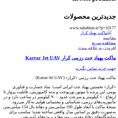
جدیدترین محصولات
www.sahabiun.ir/?p=10177
مقایسه
مشاهده سریع
افزودن به علاقه مندی
ماکت پهپاد جت رزمی کرار Karrar Jet UAV
جهت خرید تماس بگیرید
ماکت پهپاد جت رزمی «کرار» (Karrar Jet UAV)
«کرار» نخستین پهپاد جت ایرانی است؛ نماد جسارت و فناوری
بومی. این پرنده با موتور توربوجت و بدنه کامپوزیتی، قابلیت پرواز تا
ارتفاع ۱۰ کیلومتر و سرعت حدود ۹۰۰ کیلومتر در ساعت دارد و در
مأموریت‌های رزمی، شناسایی و پشتیبانی هوایی به‌کار می‌رود.
نسخهٔ ماکت با ابعاد طول 190 سانتی‌متر و دهانهٔ بال 154 سانتی‌متر،
به‌صورت دقیق بر اساس مدل واقعی ساخته شده؛ مناسب برای
نمایشگاه‌های دفاع مقدس، موزه‌ها و پروژه‌های آموزشی.