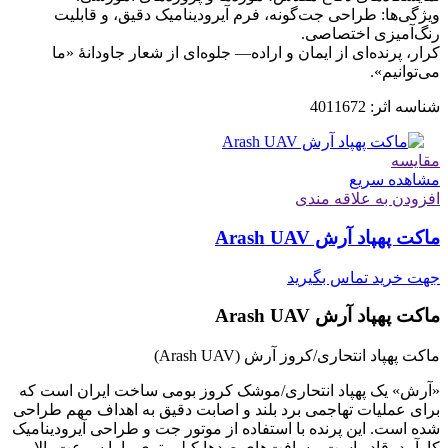
ویژگی‌ها: طراحی جت‌گونه، فرم آیرودینامیک دقیق، و قابلیت
رنگ‌آمیزی اختصاصی.
کرار، پرنده‌ای از ایمان و اراده— جلوه‌ای از شعار جاودانۀ «ما
می‌توانیم».
شناسه اثر: 4011672
مقایسه
مشاهده سریع
افزودن به علاقه مندی
ماکت پهپاد آرش Arash UAV
جهت خرید تماس بگیرید
ماکت پهپاد آرش Arash UAV
ماکت پهپاد انتحاری/کروز آرش (Arash UAV)
«آرش» یک پهپاد انتحاری/موشک کروز بومی ساخت ایران است که
برای عملیات تهاجمی برد بلند و اصابت دقیق به اهداف مهم طراحی
شده است. این پرنده با استفاده از موتور جت و طراحی آیرودینامیک
کارآمد، قادر است مسافت‌های صدها کیلومتری را با سرعت بالا