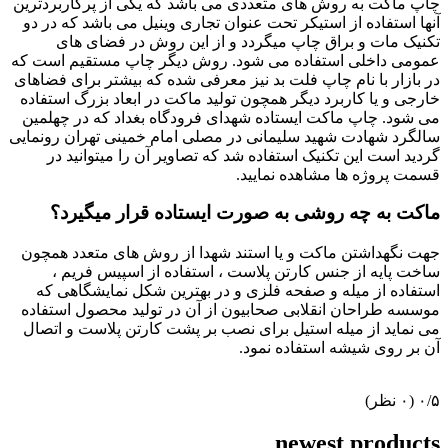
چاپ ماکت به روش های متعددی می باشد که یکی از پرکاربردترین
آنها استفاده از استیکر تحت عنوان تجاری وینیل می باشد که در دو
تکنیک مات و براق چاپ میگردد و از این روش در فضای های
عمومی داخلی استفاده می شود. روش دیگر چاپ مستقیم است که
در بازار با نام چاپ فلت بد نیز معرفی شده که بیشتر برای فضاهای
خارجی و یا کاربرد دیگر همچون تولید ماکت در ابعاد بزرگ استفاده
می شود. چاپ ماکت ایستاده شهدای فرودگاه بغداد که در چهلمین
سالگرد شهادت شهید سلیمانی در مصلی امام خمینی تهران رونمایی
گردید است این تکنیک استفاده شد که تصاویر آن را میتوانید در
قسمت پروژه ها مشاهده نمایید.
ماکت به چه روشی به صورت ایستاده قرار میگیرد؟
جهت نگهداشتن ماکت و یا استند شهدا از روش های متعدد همچون
ساخت پایه از جنس کارتن پلاست ، استفاده از اسپیس فریم ،
استفاده از میله و صفحه فلزی و در بهترین شکل نمایشگاهی که
موسسه طراحان انقلابی صحابیون از آن در تولید محصول استفاده
می نماید از میله استیل برای نصب بر پشت کارتن پلاست و اتصال
آن بر روی شیشه استفاده نمود.
‫۰/۵
‫(۰ نظر)
newest products