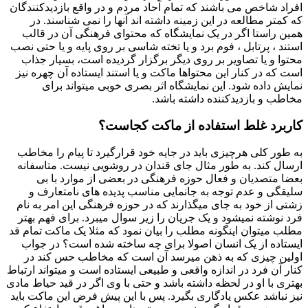
افراد شاخص می باشند که تمام آحاد مردم و در واقع بازدیدکنندگان
که کمتر مطالعه در این زمینه داشته اند آنها را نمی شناسند. در
همین راستا اگر در یک نمایشگاه که محتوای فرهنگی آن در قالب
استند ، پرتابل ، فوم برد و یا تخته شاسی بر روی پایه و یا حتی نصب
محتوا و یا تصاویر بر روی دیگر برگزار گردیده است، بسیار جذاب
است که در کنار این محتواها ماکت و یا استند ایستاده آن چهره نیز
نمایش داده شود. این نمایشگاه اثر بصری خوبی میتواند برای
مخاطب و بازدیدکننده داشته باشد.
کاربرد غلط استفاده از ماکت کجاست؟
به طور کلی هرچیزی باید در جایه خود قرارگیرد تا پیام را مخاطب
ارسال کند. به طور مثال جای قندان در روشویی نیست. متاسفانه
بعضا متصدیان و فعال حوزه فرهنگی در بعضی از موارد با بی
سلیقگی و عدم توجه به جانمایی مناسب پدیده های نامتعارف و
زشتی از خود به جای میگذارند که در حوزه فرهنگی این امر به نام
فرد نوشته نمیشود و یک جریان را زیر سوال میبرد. برای فهم بهتر
مطلب میتوان اینگونه مطلب را بیان نمود که مثلا یک ماکت تمام قد
ایستاده از یک انسان اصولا برای چه ساخته شده است؟ در جواب
اولین چیزی که به ذهن میرسد آن است که مخاطب حس کند در
کنار آن فرد در اندازه واقعی و طبیعی ایستاده است و میتواند ارتباط
بهتری با او در لحظه داشته باشد و حتی با وی اگر در قید حیاط مادی
نیز نباشد عکس یادگاری بگیرد. پس با این پیش فرض این ماکت باید