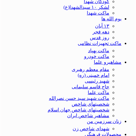
کودکان شهدا
لشکر ۱۰ سیدالشهدا(ع)
ماکت شهدا
یوم الله ها
۱۳ آبان
دهه فجر
روز قدس
ماکت تجهیزات نظامی
ماکت پهپاد
ماکت خودرو
مشاهیرو علما
مقام معظم رهبری
امام خمینی (ره)
شهید رئیسی
حاج قاسم سلیمانی
ماکت علما
ماکت شهید سید حسن نصرالله
شخصیتهای شاخص
شخصیتهای شاخص جهان اسلام
مشاهیر شاخص ایران
زنان سرزمین من
شهدای شاخص زن
محصولات فرهنگی