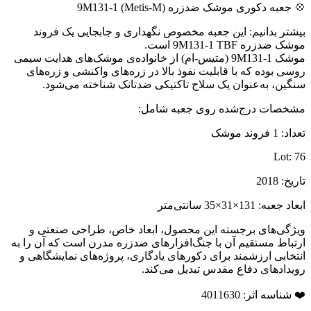
💠 جعبه دکوری موشک ضدزره 9M131-1 (Metis-M)
بیشتر بدانیم: این جعبه مخصوص نگهداری و جابجایی یک فروند
موشک ضدزره 9M131-1 TBF است.
موشک 9M131-1 (متیس-ام) از خانواده‌ی موشک‌های هدایت سیمی
روسی بوده که با قابلیت نفوذ بالا در زره‌های واکنشی و زره‌های
سنگین، به‌عنوان یک سلاح تاکتیکی ضدتانک شناخته می‌شود.
مشخصات درج‌شده روی جعبه شامل:
تعداد: 1 فروند موشک
Lot: 76
تاریخ: 2018
ابعاد جعبه: 131×31×35 سانتی‌متر
ویژگی‌های برجسته این محصول، ابعاد خاص، طراحی صنعتی و
ارتباط مستقیم آن با جنگ‌افزارهای ضدزره مدرن است که آن را به
انتخابی ارزشمند برای دکورهای یادگاری، پروژه‌های نمایشگاهی و
رویدادهای دفاع مقدس تبدیل می‌کند.
❤️ شناسه اثر: 4011630