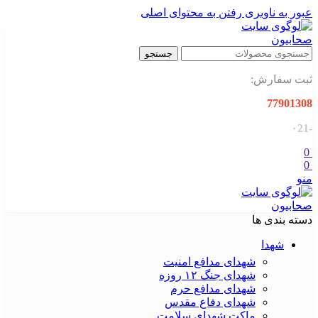
عبور به ناوبری
رفتن به محتوای اصلی
جستجو
ثبت سفارش:
77901308
-۰21
0
0
منو
دسته بندی ها
شهدا
شهدای مدافع امنیت
شهدای جنگ ۱۲ روزه
شهدای مدافع حرم
شهدای دفاع مقدس
ماکت شهدای سلامت