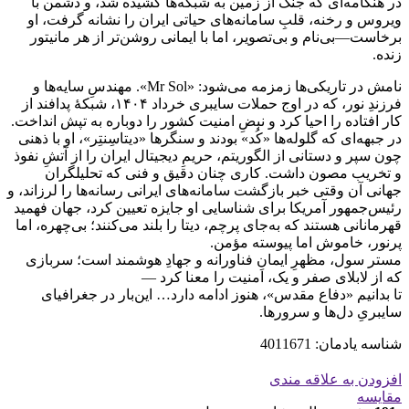
در هنگامه‌ای که جنگ از زمین به شبکه‌ها کشیده شد، و دشمن با
ویروس و رخنه، قلبِ سامانه‌های حیاتی ایران را نشانه گرفت، او
برخاست—‌بی‌نام و بی‌تصویر، اما با ایمانی روشن‌تر از هر مانیتور
زنده.
نامش در تاریکی‌ها زمزمه می‌شود: «Mr Sol». مهندسِ سایه‌ها و
فرزندِ نور، که در اوج حملات سایبری خرداد ۱۴۰۴، شبکهٔ پدافند از
کار افتاده را احیا کرد و نبضِ امنیت کشور را دوباره به تپش انداخت.
در جبهه‌ای که گلوله‌ها «کُد» بودند و سنگرها «دیتا‌سِنتِر»، او با ذهنی
چون سپر و دستانی از الگوریتم، حریمِ دیجیتال ایران را از آتشِ نفوذ
و تخریب مصون داشت. کاری چنان دقیق و فنی که تحلیلگران
جهانی آن وقتی خبر بازگشت سامانه‌های ایرانی رسانه‌ها را لرزاند، و
رئیس‌جمهور آمریکا برای شناسایی او جایزه تعیین کرد، جهان فهمید
قهرمانانی هستند که به‌جای پرچم، دیتا را بلند می‌کنند؛ بی‌چهره، اما
پرنور، خاموش اما پیوسته مؤمن.
مستر سول، مظهرِ ایمانِ فناورانه و جهادِ هوشمند است؛ سربازی
که از لابلای صفر و یک، امنیت را معنا کرد —
تا بدانیم «دفاع مقدس»، هنوز ادامه دارد… این‌بار در جغرافیای
سایبریِ دل‌ها و سرورها.
شناسه یادمان: 4011671
افزودن به علاقه مندی
مقایسه