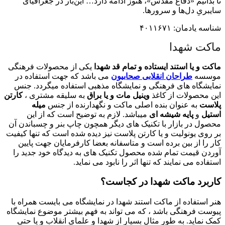
تا بدانیم «دفاع مقدس»، هنوز ادامه دارد… این‌بار در جغرافیای
سایبریِ دل‌ها و سرورها.
شناسه یادمان: ۴۰۱۱۶۷۱
ماکت شهدا
ماکت و یا استند ایستاده و تمام قد شهدا
یکی از محصولات فرهنگی
موسسه
طراحان انقلابی صحابیون
می باشد که جهت استفاده در
نمایشگاه های فرهنگی و نمایشگاه مذهبی استفاده میگردد. جنس
این محصولات از کاغذ
وینیل مات و یا براق
به سلیقه مشتری ،
کارتن
پلاست
به عنوان بنده اصلی ماکت و نگهدارنده از جنس
میله
استیل
و
پایه شیشه ای
میباشد. لازم به توضیح است که از این
محصول در بازار با تکنیک های دیگر همچون چاپ بنر و چسباندن آن
بر روی یونولیت و یا کارتن پلاست نیز دیده شده است که تنها کیفیت
کار را از بین برده است و متاسفانه بعضا کارفرمایان جهت پایین
آوردن قیمت تمام شده محصول تکنیک های به دیدگاه خود جدید را
استفاده می نمایند که تنها اثر را نابود می نماید.
کاربرد ماکت شهدا در کجاست؟
هنر استفاده از ماکت استند شهدا در نمایشگاه می بایست همراه با
پیوست فرهنگی باشد ، که می تواند به فهم بیشتر موضوع نمایشگاه
کمک نماید. به طور مثال بسیار از شهدا و علمای انقلاب و یا حتی