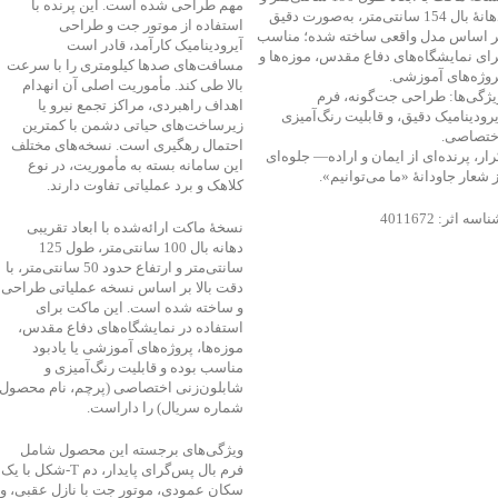
مهم طراحی شده است. این پرنده با
دهانهٔ بال 154 سانتی‌متر، به‌صورت دقیق
استفاده از موتور جت و طراحی
ر اساس مدل واقعی ساخته شده؛ مناسب
آیرودینامیک کارآمد، قادر است
رای نمایشگاه‌های دفاع مقدس، موزه‌ها و
مسافت‌های صدها کیلومتری را با سرعت
روژه‌های آموزشی.
بالا طی کند. مأموریت اصلی آن انهدام
یژگی‌ها: طراحی جت‌گونه، فرم
اهداف راهبردی، مراکز تجمع نیرو یا
یرودینامیک دقیق، و قابلیت رنگ‌آمیزی
زیرساخت‌های حیاتی دشمن با کمترین
ختصاصی.
احتمال رهگیری است. نسخه‌های مختلف
رار، پرنده‌ای از ایمان و اراده— جلوه‌ای
این سامانه بسته به مأموریت، در نوع
ز شعار جاودانۀ «ما می‌توانیم».
کلاهک و برد عملیاتی تفاوت دارند.
اسه اثر: 4011672
نسخهٔ ماکت ارائه‌شده با ابعاد تقریبی
دهانه بال 100 سانتی‌متر، طول 125
سانتی‌متر و ارتفاع حدود 50 سانتی‌متر، با
دقت بالا بر اساس نسخه عملیاتی طراحی
و ساخته شده است. این ماکت برای
استفاده در نمایشگاه‌های دفاع مقدس،
موزه‌ها، پروژه‌های آموزشی یا یادبود
مناسب بوده و قابلیت رنگ‌آمیزی و
شابلون‌زنی اختصاصی (پرچم، نام محصول،
شماره سریال) را داراست.
ویژگی‌های برجسته این محصول شامل
فرم بال پس‌گرای پایدار، دم T‑شکل با یک
سکان عمودی، موتور جت با نازل عقبی، و