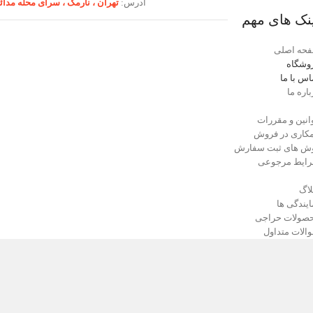
آدرس:
تهران ،‌ نارمک ، سرای محله مدائ
نک های مهم
حه اصلی
وشگاه
اس با ما
باره ما
انین و مقررات
کاری در فروش
ش های ثبت سفارش
ایط مرجوعی
لاگ
ایندگی ها
صولات حراجی
الات متداول