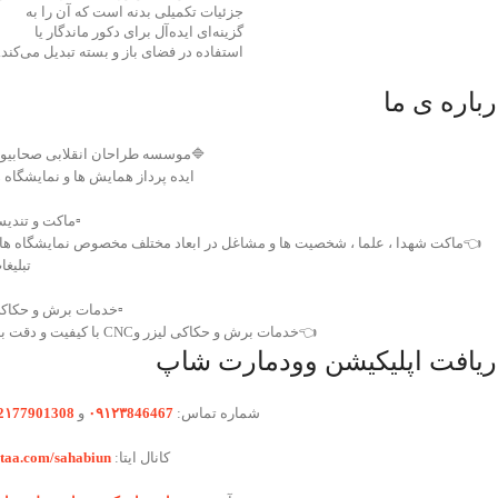
جزئیات تکمیلی بدنه است که آن را به
گزینه‌ای ایده‌آل برای دکور ماندگار یا
استفاده در فضای باز و بسته تبدیل می‌کند.
درباره ی م
موسسه طراحان انقلابی صحابیون
یده پرداز همایش ها و نمایشگاه ها
️ماکت و تندیس
ماکت شهدا ، علما ، شخصیت ها و مشاغل در ابعاد مختلف مخصوص نمایشگاه ها و
بلیغات
️خدمات برش و حکاکی
👈خدمات برش و حکاکی لیزر وCNC با کیفیت و دقت بالا
دریافت اپلیکیشن وودمارت شا
2۱77901308
و
۰۹۱۲۳846467
شماره تماس:
itaa.com/sahabiun
کانال ایتا: