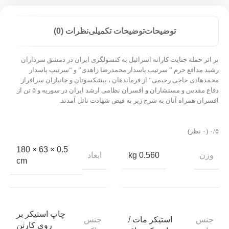
توضیحات
توضیحات تکمیلی
نظرات (0)
بر اثر حمله جنایت کارانه اسرائیل به کنسولگری ایران در دمشق سرداران
رشید مدافع حرم ” سرتیپ پاسدار محمدرضا زاهدی” و “سرتیپ پاسدار
محمدهادی حاجی رحیمی” از فرماندهان ، پیشکسوتان و جانبازان سرافراز
دفاع مقدس و مستشاران و افسران نظامی ارشد ایران در سوریه و ۵ تن از
افسران همراه آنان به شرح زیر به فیض شهادت نائل آمدند.
‫۰/۵
‫(۰ نظر)
0.5 × 63 × 180
وزن
ابعاد
0.560 kg
cm
چاپ استیکر بر
جنس
جنس
استیکر مات /
روی کارتن