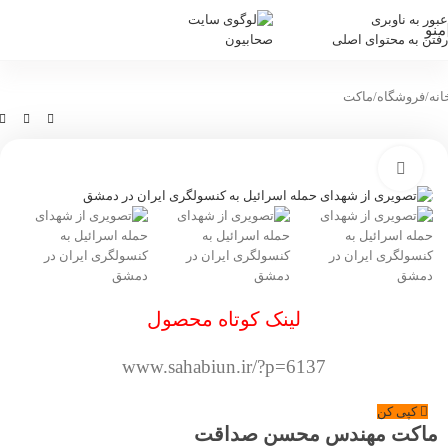
عبور به ناوبری
منو
رفتن به محتوای اصلی
انه
/
فروشگاه
/
ماکت
بزرگنمایی تصویر
لینک کوتاه محصول
www.sahabiun.ir/?p=6137
کپی کن
ماکت مهندس محسن صداقت