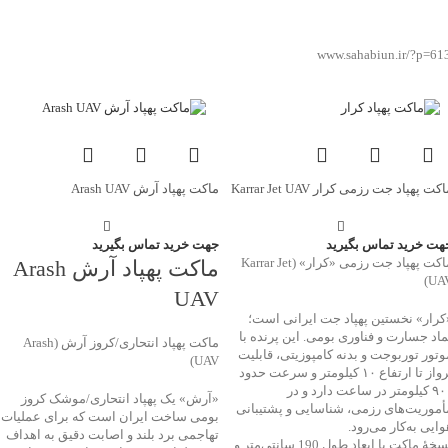
www.sahabiun.ir/?p=61
کت پهپاد جت رزمی کرار Karrar Jet UAV
ماکت پهپاد آرش Arash UAV
هت خرید تماس بگیرید
جهت خرید تماس بگیرید
ماکت پهپاد جت رزمی «کرار» (Karrar Jet
ماکت پهپاد آرش Arash
UAV
UAV
کرار» نخستین پهپاد جت ایرانی است؛
ماد جسارت و فناوری بومی. این پرنده با
ماکت پهپاد انتحاری/کروز آرش (Arash
وتور توربوجت و بدنه کامپوزیتی، قابلیت
UAV)
پرواز تا ارتفاع ۱۰ کیلومتر و سرعت حدود
۹۰۰ کیلومتر در ساعت دارد و در
«آرش» یک پهپاد انتحاری/موشک کروز
أموریت‌های رزمی، شناسایی و پشتیبانی
بومی ساخت ایران است که برای عملیات
وایی به‌کار می‌رود.
تهاجمی برد بلند و اصابت دقیق به اهداف
نسخهٔ ماکت با ابعاد طول 190 سانتی‌متر و