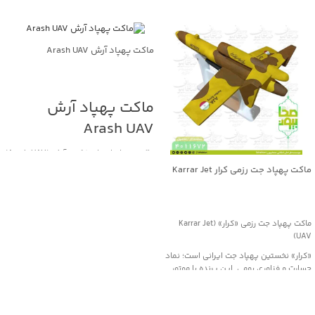
ماکت پهپاد آرش Arash UAV
جهت خرید تماس بگیرید
ماکت پهپاد آرش
Arash UAV
ماکت پهپاد انتحاری/کروز آرش (Arash UAV)
ماکت پهپاد جت رزمی کرار Karrar Jet
«آرش» یک پهپاد انتحاری/موشک کروز
UAV
بومی ساخت ایران است که برای عملیات
تهاجمی برد بلند و اصابت دقیق به اهداف
جهت خرید تماس بگیرید
مهم طراحی شده است. این پرنده با
استفاده از موتور جت و طراحی آیرودینامیک
ماکت پهپاد جت رزمی «کرار» (Karrar Jet
کارآمد، قادر است مسافت‌های صدها
UAV)
کیلومتری را با سرعت بالا طی کند. مأموریت
«کرار» نخستین پهپاد جت ایرانی است؛ نماد
اصلی آن انهدام اهداف راهبردی، مراکز
جسارت و فناوری بومی. این پرنده با موتور
تجمع نیرو یا زیرساخت‌های حیاتی دشمن با
توربوجت و بدنه کامپوزیتی، قابلیت پرواز تا
کمترین احتمال رهگیری است. نسخه‌های
ارتفاع ۱۰ کیلومتر و سرعت حدود ۹۰۰ کیلومتر
مختلف این سامانه بسته به مأموریت، در نوع
در ساعت دارد و در مأموریت‌های رزمی،
کلاهک و برد عملیاتی تفاوت دارند.