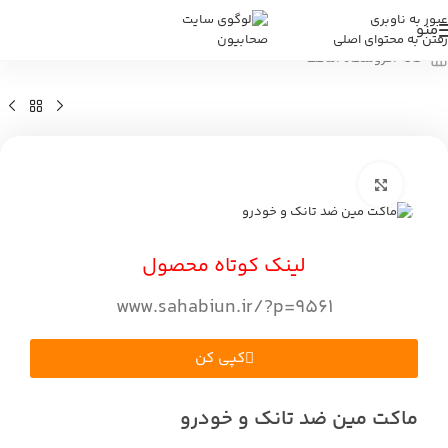
عبور به ناوبری
منو
رفتن به محتوای اصلی
خانه
/
فروشگاه
/
ماکت
بزرگنمایی تصویر
لینک کوتاه محصول
www.sahabiun.ir/?p=9561
کپی کن
ماکت مین ضد تانک و خودرو