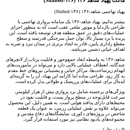
ماکت پهپاد شاهد ۱۳۶ (Shahed‑۱۳۶)
پهپاد تهاجمی شاهد‑۱۳۶ (Shahed‑۱۳۶)
بیشتر بدانیم: پهپاد شاهد‑۱۳۶ یک سامانه پروازی تهاجمی با
طراحی بال‌دلتا و موتور ملخی عقب است که به منظور اجرای
عملیات‌های دقیق در عمق منطقه هدف توسعه یافته است. این
پرنده با برد بسیار بالا، توان حمل سرجنگی قدرتمند و سطح
مقطع راداری پایین، قادر به ایجاد برتری در میدان نبرد و ضربه به
اهداف حیاتی دشمن می‌باشد.
شاهد‑۱۳۶ به واسطه ابعاد جمع‌وجور و قابلیت پرتاب از لانچرهای
چندگانه، انعطاف عملیاتی بالایی دارد و می‌تواند در مأموریت‌های
انهدام زیرساخت‌ها، مراکز حیاتی و پشتیبانی نیروهای خط مقدم
به کار رود. طراحی ساده اما کارآمد این پهپاد، آن را به گزینه‌ای
ایده‌آل برای عملیات‌های پرریسک و طولانی بدل کرده است.
ویژگی‌های برجسته شامل برد پروازی بیش از هزار کیلومتر،
سرعت قابل‌توجه در سطح پرواز پست، و قابلیت نفوذ در
محیط‌های دارای پدافند هوایی است. به همین دلیل، این محصول
می‌تواند علاوه بر نقش عملیاتی رزمی، به عنوان یک قطعه
شاخص در پروژه‌های دکوری، نمایشگاه‌های دفاع مقدس و
مجموعه‌های یادبود نظامی نیز مورد استفاده قرار گیرد.
‫۰/۵
‫(۰ نظر)