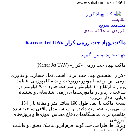
www.sahabiun.ir/?p=9691
مقایسه
مشاهده سریع
افزودن به علاقه مندی
ماکت پهپاد جت رزمی کرار Karrar Jet UAV
جهت خرید تماس بگیرید
ماکت پهپاد جت رزمی «کرار» (Karrar Jet UAV)
«کرار» نخستین پهپاد جت ایرانی است؛ نماد جسارت و فناوری
بومی. این پرنده با موتور توربوجت و بدنه کامپوزیتی، قابلیت
پرواز تا ارتفاع ۱۰ کیلومتر و سرعت حدود ۹۰۰ کیلومتر در
ساعت دارد و در مأموریت‌های رزمی، شناسایی و پشتیبانی
هوایی به‌کار می‌رود.
نسخهٔ ماکت با ابعاد طول 190 سانتی‌متر و دهانهٔ بال 154
سانتی‌متر، به‌صورت دقیق بر اساس مدل واقعی ساخته شده؛
مناسب برای نمایشگاه‌های دفاع مقدس، موزه‌ها و پروژه‌های
آموزشی.
ویژگی‌ها: طراحی جت‌گونه، فرم آیرودینامیک دقیق، و قابلیت
رنگ‌آمیزی اختصاصی.