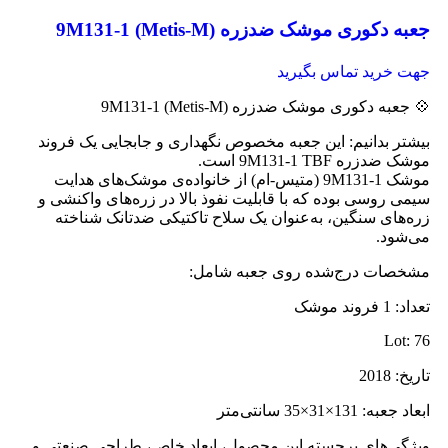
جعبه دکوری موشک ضدزره 9M131-1 (Metis-M)
جهت خرید تماس بگیرید
💠 جعبه دکوری موشک ضدزره 9M131-1 (Metis-M)
بیشتر بدانیم: این جعبه مخصوص نگهداری و جابجایی یک فروند
موشک ضدزره 9M131-1 TBF است.
موشک 9M131-1 (متیس-ام) از خانواده‌ی موشک‌های هدایت
سیمی روسی بوده که با قابلیت نفوذ بالا در زره‌های واکنشی و
زره‌های سنگین، به‌عنوان یک سلاح تاکتیکی ضدتانک شناخته
می‌شود.
مشخصات درج‌شده روی جعبه شامل:
تعداد: 1 فروند موشک
Lot: 76
تاریخ: 2018
ابعاد جعبه: 131×31×35 سانتی‌متر
ویژگی‌های برجسته این محصول، ابعاد خاص، طراحی صنعتی و