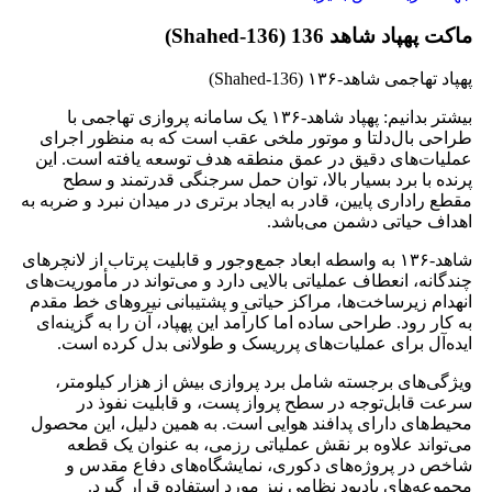
ماکت پهپاد شاهد 136 (Shahed‑136)
پهپاد تهاجمی شاهد‑۱۳۶ (Shahed‑136)
بیشتر بدانیم: پهپاد شاهد‑۱۳۶ یک سامانه پروازی تهاجمی با
طراحی بال‌دلتا و موتور ملخی عقب است که به منظور اجرای
عملیات‌های دقیق در عمق منطقه هدف توسعه یافته است. این
پرنده با برد بسیار بالا، توان حمل سرجنگی قدرتمند و سطح
مقطع راداری پایین، قادر به ایجاد برتری در میدان نبرد و ضربه به
اهداف حیاتی دشمن می‌باشد.
شاهد‑۱۳۶ به واسطه ابعاد جمع‌وجور و قابلیت پرتاب از لانچرهای
چندگانه، انعطاف عملیاتی بالایی دارد و می‌تواند در مأموریت‌های
انهدام زیرساخت‌ها، مراکز حیاتی و پشتیبانی نیروهای خط مقدم
به کار رود. طراحی ساده اما کارآمد این پهپاد، آن را به گزینه‌ای
ایده‌آل برای عملیات‌های پرریسک و طولانی بدل کرده است.
ویژگی‌های برجسته شامل برد پروازی بیش از هزار کیلومتر،
سرعت قابل‌توجه در سطح پرواز پست، و قابلیت نفوذ در
محیط‌های دارای پدافند هوایی است. به همین دلیل، این محصول
می‌تواند علاوه بر نقش عملیاتی رزمی، به عنوان یک قطعه
شاخص در پروژه‌های دکوری، نمایشگاه‌های دفاع مقدس و
مجموعه‌های یادبود نظامی نیز مورد استفاده قرار گیرد.