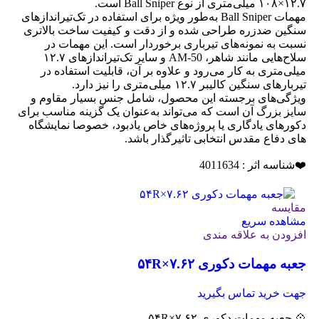
۱۲.۷×۱۰۸ میلی‌متری از نوع Ball Sniper است.
مهمات Ball Sniper به‌طور ویژه برای استفاده در تک‌تیراندازهای
سنگین ضدزره طراحی شده و از دقت و کیفیت ساخت بالاتری
نسبت به نمونه‌های تیرباری برخوردار است. این مهمات در
سلاح‌هایی مانند شاهر، AM-50 و سایر تک‌تیراندازهای ۱۲.۷
میلی‌متری به کار می‌رود و علاوه بر آن، قابلیت استفاده در
تیربارهای سنگین کالیبر ۱۲.۷ میلی‌متری را نیز دارد.
ویژگی‌های برجسته این محصول، شامل جنس بسیار مقاوم و
سایز بزرگ آن است که می‌تواند به‌عنوان یک گزینه مناسب برای
دکورهای یادگاری یا پروژه‌های خاص یادبود، خصوصا نمایشگاه
های دفاع مقدس انتخابی تاثیرگذار باشد.
❤️شناسه اثر : 4011634
مقایسه
مشاهده سریع
افزودن به علاقه مندی
جعبه مهمات دکوری ۷.۶۲×۵۴R
جهت خرید تماس بگیرید
💠 جعبه مهمات دکوری ۷.۶۲×۵۴R