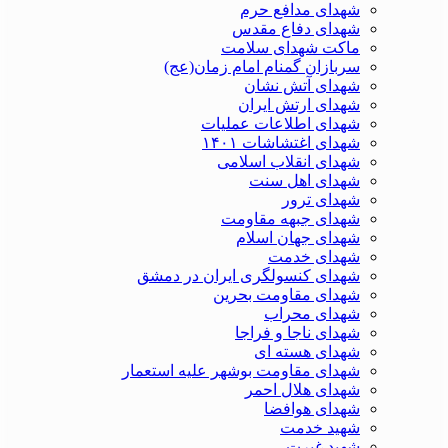
شهدای مدافع حرم
شهدای دفاع مقدس
ماکت شهدای سلامت
سربازان گمنام امام زمان(عج)
شهدای آتش نشان
شهدای ارتش ایران
شهدای اطلاعات عملیات
شهدای اغتشاشات ۱۴۰۱
شهدای انقلاب اسلامی
شهدای اهل سنت
شهدای ترور
شهدای جبهه مقاومت
شهدای جهان اسلام
شهدای خدمت
شهدای کنسولگری ایران در دمشق
شهدای مقاومت بحرین
شهدای محراب
شهدای ناجا و فراجا
شهدای هسته ای
شهدای مقاومت بوشهر علیه استعمار
شهدای هلال احمر
شهدای هوافضا
شهید خدمت
شهید غیرت