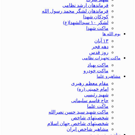
فرماندهان ارشد نظامی
فرماندهان لشگر محمد رسول الله
کودکان شهدا
لشکر ۱۰ سیدالشهدا(ع)
ماکت شهدا
یوم الله ها
۱۳ آبان
دهه فجر
روز قدس
ماکت تجهیزات نظامی
ماکت پهپاد
ماکت خودرو
مشاهیرو علما
مقام معظم رهبری
امام خمینی (ره)
شهید رئیسی
حاج قاسم سلیمانی
ماکت علما
ماکت شهید سید حسن نصرالله
شخصیتهای شاخص
شخصیتهای شاخص جهان اسلام
مشاهیر شاخص ایران
زنان سرزمین من