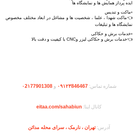
ایده پرداز همایش ها و نمایشگاه ها
▫️ماکت و تندیس
👈ماکت شهدا ، علما ، شخصیت ها و مشاغل در ابعاد مختلف مخصوص
نمایشگاه ها و تبلیغات
▫️خدمات برش و حکاکی
👈خدمات برش و حکاکی لیزر وCNC با کیفیت و دقت بالا
دریافت اپلیکیشن وودمارت شاپ
شماره تماس:
۰۹۱۲۳846467
و
۰2۱77901308
کانال ایتا:
eitaa.com/sahabiun
آدرس:
تهران ،‌ نارمک ، سرای محله مدائن