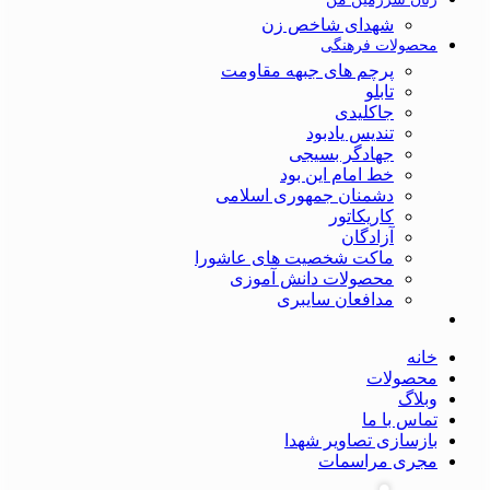
شهدای شاخص زن
محصولات فرهنگی
پرچم های جبهه مقاومت
تابلو
جاکلیدی
تندیس یادبود
جهادگر بسیجی
خط امام این بود
دشمنان جمهوری اسلامی
کاریکاتور
آزادگان
ماکت شخصیت های عاشورا
محصولات دانش آموزی
مدافعان سایبری
خانه
محصولات
وبلاگ
تماس با ما
بازسازی تصاویر شهدا
مجری مراسمات