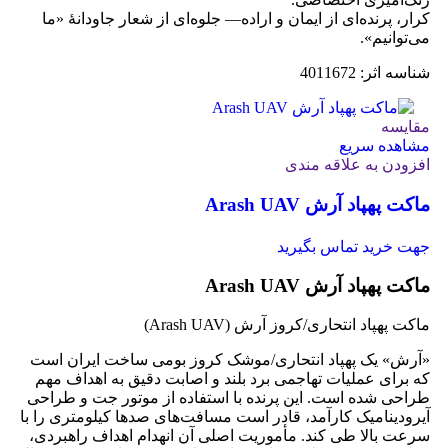
کرار، پرنده‌ای از ایمان و اراده— جلوه‌ای از شعار جاودانۀ «ما
می‌توانیم».
شناسه اثر: 4011672
مقایسه
مشاهده سریع
افزودن به علاقه مندی
ماکت پهپاد آرش Arash UAV
جهت خرید تماس بگیرید
ماکت پهپاد آرش Arash UAV
ماکت پهپاد انتحاری/کروز آرش (Arash UAV)
«آرش» یک پهپاد انتحاری/موشک کروز بومی ساخت ایران است
که برای عملیات تهاجمی برد بلند و اصابت دقیق به اهداف مهم
طراحی شده است. این پرنده با استفاده از موتور جت و طراحی
آیرودینامیک کارآمد، قادر است مسافت‌های صدها کیلومتری را با
سرعت بالا طی کند. مأموریت اصلی آن انهدام اهداف راهبردی،