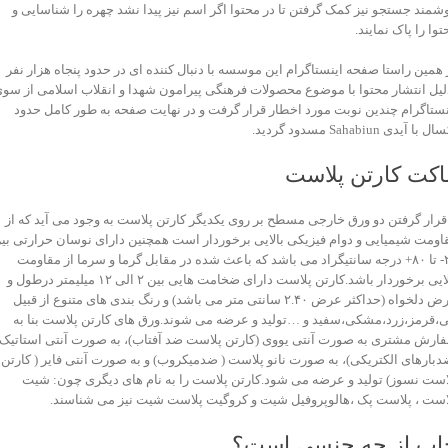
شمند جستجو نیز کمک گرفتن تا در محتوا اگر اسم نیز پیدا نشد چهره را شناسایی و
توا را پاک نمایند.
 همین راستا صفحه اینستاگرام این موسسه با دنبال کننده ای در حدود پنجاه هزار نفر
لیل انتشار محتوا با موضوع محصولات فرهنگی پیرامون شهدا و انقلاب اسلامی از سو
نستاگرام چندین نوبت مورد اخطار قرار گرفت و در نهایت صفحه به طور کامل حدود
 با آیدی Sahabiun مسدود گردید.
اکت کارتن پلاست
 قرار گرفتن دو ورق خارجی مسطح بر روی یکدیگر کارتن پلاست به وجود می آید که از
اومت شیمیایی و دوام فیزیکی بالایی برخوردار است همچنین دارای نوسان حرارتی بی
۲۰- تا ۸۰+ درجه سانتیگراد می باشد که باعث شده در مقابل گرما و سرما از مقاومت
بالایی برخوردار باشد.کارتن پلاست دارای ضخامت هایی بین ۲ الی ۱۲ میلیمتر درطول و
عرض دلخواه (حداکثر عرض ۲.۴۰ سانتی متر می باشد) و رنگ بندی های متنوع از قبیل
ی،قرمز،زرد،مشکی،سفید و …تولید و عرضه می شوند.ورق های کارتن پلاست بنا به
ارش مشتری به صورت آنتی یووی (کارتن پلاست ضد آفتاب)، به صورت آنتی استاتیک
دبارهای الکتریکی)، به صورت نانو پلاست ( ضدمیکروب) و به صورت آنتی فایر ( کارتن
است نسوز) تولید و عرضه می شود.کارتن پلاست را به نام های دیگری چون: شیت
است ، پلاست پک ،هالوپروفیل شیت و کروگیت پلاست شیت نیز می شناسند.
اپ از چه جنسی است؟