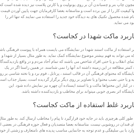
چون چاپ بنر و چسباندن آن بر روی یونولیت و یا کارتن پلاست نیز دیده شده است که
ها کیفیت کار را از بین برده است و متاسفانه بعضا کارفرمایان جهت پایین آوردن قیمت
ام شده محصول تکنیک های به دیدگاه خود جدید را استفاده می نمایند که تنها اثر را
بود می نماید.
اربرد ماکت شهدا در کجاست؟
ر استفاده از ماکت استند شهدا در نمایشگاه می بایست همراه با پیوست فرهنگی باش
که می تواند به فهم بیشتر موضوع نمایشگاه کمک نماید. به طور مثال بسیار از شهدا و
مای انقلاب و یا حتی افراد شاخص می باشند که تمام آحاد مردم و در واقع بازدیدکنندگا
 کمتر مطالعه در این زمینه داشته اند آنها را نمی شناسند. در همین راستا اگر در یک
ایشگاه که محتوای فرهنگی آن در قالب استند ، پرتابل ، فوم برد و یا تخته شاسی بر رو
یه و یا حتی نصب محتوا و یا تصاویر بر روی دیگر برگزار گردیده است، بسیار جذاب اس
 در کنار این محتواها ماکت و یا استند ایستاده آن چهره نیز نمایش داده شود. این
ایشگاه اثر بصری خوبی میتواند برای مخاطب و بازدیدکننده داشته باشد.
اربرد غلط استفاده از ماکت کجاست؟
 طور کلی هرچیزی باید در جایه خود قرارگیرد تا پیام را مخاطب ارسال کند. به طور مثال
ی قندان در روشویی نیست. متاسفانه بعضا متصدیان و فعال حوزه فرهنگی در بعضی از
ارد با بی سلیقگی و عدم توجه به جانمایی مناسب پدیده های نامتعارف و زشتی از خود