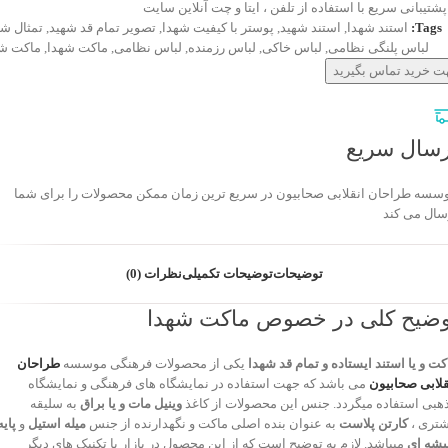
پشتیبانی سریع با استفاده از تلفن ، ایتا و چت آنلاین سایت
Tags:
استند شهدا
,
استند شهید
,
پوستر با کیفیت شهدا
,
تصویر تمام قد شهید
,
تمثال شه
لباس پلنگی نظامی
,
لباس خاکی
,
لباس رزمنده
,
لباس نظامی
,
ماکت شهدا
,
ماکت شه
ت خرید تماس بگیرید
رسال سریع
سسه طراحان انقلابی صحابیون در سریع ترین زمان ممکن محصولات را برای شما
سال می کند
توضیحات
توضیحات تکمیلی
نظرات (0)
وضیح کلی در خصوص ماکت شهدا
کت و یا استند ایستاده و تمام قد شهدا
یکی از محصولات فرهنگی موسسه
طراحان
قلابی صحابیون
می باشد که جهت استفاده در نمایشگاه های فرهنگی و نمایشگاه
هبی استفاده میگردد. جنس این محصولات از کاغذ
وینیل مات و یا براق
به سلیقه
تری ،
کارتن پلاست
به عنوان بنده اصلی ماکت و نگهدارنده از جنس
میله استیل
و
پایه
شه ای
میباشد. لازم به توضیح است که از این محصول در بازار با تکنیک های دیگر