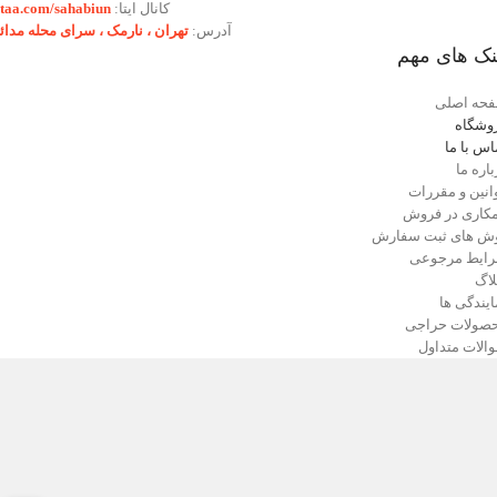
کانال ایتا:
itaa.com/sahabiun
آدرس:
تهران ،‌ نارمک ، سرای محله مدائ
نک های مهم
حه اصلی
وشگاه
اس با ما
باره ما
انین و مقررات
کاری در فروش
ش های ثبت سفارش
ایط مرجوعی
لاگ
ایندگی ها
صولات حراجی
الات متداول