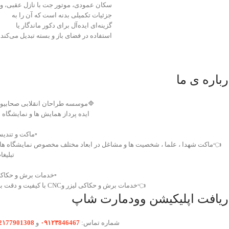
سکان عمودی، موتور جت با نازل عقبی، و
جزئیات تکمیلی بدنه است که آن را به
گزینه‌ای ایده‌آل برای دکور ماندگار یا
استفاده در فضای باز و بسته تبدیل می‌کند.
درباره ی م
موسسه طراحان انقلابی صحابیون
یده پرداز همایش ها و نمایشگاه ها
️ماکت و تندیس
ماکت شهدا ، علما ، شخصیت ها و مشاغل در ابعاد مختلف مخصوص نمایشگاه ها و
بلیغات
️خدمات برش و حکاکی
👈خدمات برش و حکاکی لیزر وCNC با کیفیت و دقت بالا
دریافت اپلیکیشن وودمارت شا
2۱77901308
و
۰۹۱۲۳846467
شماره تماس: