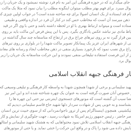
 جای میگذارند که در حوزه فرهنگی این امر به نام فرد نوشته نمیشود و یک جریان را زی
ال میبرد. برای فهم بهتر مطلب میتوان اینگونه مطلب را بیان نمود که مثلا یک ماکت
ام قد ایستاده از یک انسان اصولا برای چه ساخته شده است؟ در جواب اولین چیزی که
 ذهن میرسد آن است که مخاطب حس کند در کنار آن فرد در اندازه واقعی و طبیعی
ستاده است و میتواند ارتباط بهتری با او در لحظه داشته باشد و حتی با وی اگر در قید
اط مادی نیز نباشد عکس یادگاری بگیرد. پس با این پیش فرض این ماکت باید بر روی
ین قرار گیرد نه بر روی تیرهای چراغ برق در ارتفاع که متاسفانه چند سال گذاشته در
ی از شهرهای ایران عزیز یک پیمانکار تصویر ماکت شهدا را در بلواری بر روی تیرهای
اغ برق نصب نمود که بازخورد بسیاری منفی در ذهن مخاطب ایجاد و رسانه های معاند
ز از این فرصت استفاده تبلیغاتی منفی نمودند و این حرکت متاسفانه یک جریان را زیر
ال برد.
ار فرهنگی جبهه انقلاب اسلامی
ید سلیمانی و برخی از شهدا همچون شهدا به واسطه کار فرهنگی و تبلیغی وسیعی که
 خصوص آنان صورت گرفته است به عنوان یک چهره شناخته شده اند و این امر نیز
ضا سبب آن گشته است که موتورهای جستجوی اینترنتی نیز حتی این چهره ها را
شناسند و به خوبی پس از شهادت سردار دلها شهید حاج قاسم سلیمانی دیدیم که
لیکشینی همچون اینستاگرام پس از ترور ناجوانمردانی که از سوی خبیث ترین انسان
ر حاضر ، رئیس جمهور رژیم امریکا به شهادت رسید ، جهت جلوگیری از نمایش و کار
هنگی جبهه انقلاب اسلامی تلاش نمود محتواهایی که به هشتک شهید سلیمانی و امثاله
ایش داده می شود را پاک و در واقع این حرکت را خنثی نماید. و یا حتی از موتورهای