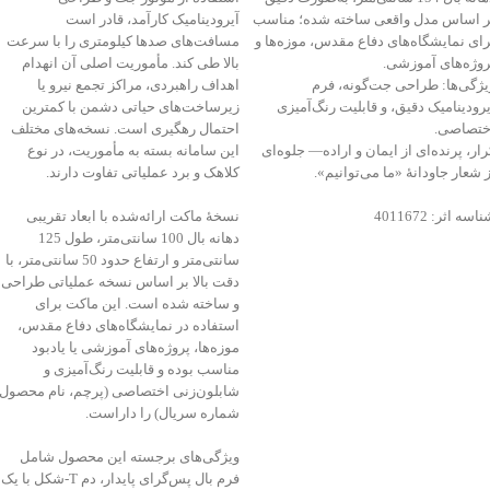
ر اساس مدل واقعی ساخته شده؛ مناسب
آیرودینامیک کارآمد، قادر است
رای نمایشگاه‌های دفاع مقدس، موزه‌ها و
مسافت‌های صدها کیلومتری را با سرعت
روژه‌های آموزشی.
بالا طی کند. مأموریت اصلی آن انهدام
یژگی‌ها: طراحی جت‌گونه، فرم
اهداف راهبردی، مراکز تجمع نیرو یا
یرودینامیک دقیق، و قابلیت رنگ‌آمیزی
زیرساخت‌های حیاتی دشمن با کمترین
ختصاصی.
احتمال رهگیری است. نسخه‌های مختلف
رار، پرنده‌ای از ایمان و اراده— جلوه‌ای
این سامانه بسته به مأموریت، در نوع
ز شعار جاودانۀ «ما می‌توانیم».
کلاهک و برد عملیاتی تفاوت دارند.
اسه اثر: 4011672
نسخهٔ ماکت ارائه‌شده با ابعاد تقریبی
دهانه بال 100 سانتی‌متر، طول 125
سانتی‌متر و ارتفاع حدود 50 سانتی‌متر، با
دقت بالا بر اساس نسخه عملیاتی طراحی
و ساخته شده است. این ماکت برای
استفاده در نمایشگاه‌های دفاع مقدس،
موزه‌ها، پروژه‌های آموزشی یا یادبود
مناسب بوده و قابلیت رنگ‌آمیزی و
شابلون‌زنی اختصاصی (پرچم، نام محصول،
شماره سریال) را داراست.
ویژگی‌های برجسته این محصول شامل
فرم بال پس‌گرای پایدار، دم T‑شکل با یک