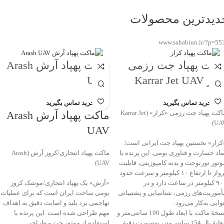
دیدترین محصولات
www.sahabiun.ir/?p=55
اکت پهپاد جت رزمی
ماکت پهپاد آرش Arash
ر Karrar Jet UAV
UAV
هت خرید تماس بگیرید
جهت خرید تماس بگیرید
ماکت پهپاد جت رزمی «کرار» (Karrar Jet
ماکت پهپاد آرش Arash
UAV
UAV
کرار» نخستین پهپاد جت ایرانی است؛
ماد جسارت و فناوری بومی. این پرنده با
ماکت پهپاد انتحاری/کروز آرش (Arash
وتور توربوجت و بدنه کامپوزیتی، قابلیت
UAV)
پرواز تا ارتفاع ۱۰ کیلومتر و سرعت حدود
۹۰۰ کیلومتر در ساعت دارد و در
«آرش» یک پهپاد انتحاری/موشک کروز
أموریت‌های رزمی، شناسایی و پشتیبانی
بومی ساخت ایران است که برای عملیات
وایی به‌کار می‌رود.
تهاجمی برد بلند و اصابت دقیق به اهداف
نسخهٔ ماکت با ابعاد طول 190 سانتی‌متر و
مهم طراحی شده است. این پرنده با
دهانهٔ بال 154 سانتی‌متر، به‌صورت دقیق
استفاده از موتور جت و طراحی