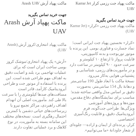
ماکت پهپاد جت رزمی کرار Karrar Jet
ماکت پهپاد آرش Arash UAV
UAV
جهت خرید تماس بگیرید
جهت خرید تماس بگیرید
ماکت پهپاد آرش Arash
ماکت پهپاد جت رزمی «کرار» (Karrar Jet
UAV
UAV)
«کرار» نخستین پهپاد جت ایرانی است؛
ماکت پهپاد انتحاری/کروز آرش (Arash
نماد جسارت و فناوری بومی. این پرنده با
UAV)
موتور توربوجت و بدنه کامپوزیتی،
قابلیت پرواز تا ارتفاع ۱۰ کیلومتر و
«آرش» یک پهپاد انتحاری/موشک کروز
سرعت حدود ۹۰۰ کیلومتر در ساعت دارد
بومی ساخت ایران است که برای
و در مأموریت‌های رزمی، شناسایی و
عملیات تهاجمی برد بلند و اصابت دقیق
پشتیبانی هوایی به‌کار می‌رود.
به اهداف مهم طراحی شده است. این
نسخهٔ ماکت با ابعاد طول 190 سانتی‌متر
پرنده با استفاده از موتور جت و طراحی
و دهانهٔ بال 154 سانتی‌متر، به‌صورت
آیرودینامیک کارآمد، قادر است
دقیق بر اساس مدل واقعی ساخته شده؛
مسافت‌های صدها کیلومتری را با سرعت
مناسب برای نمایشگاه‌های دفاع مقدس،
بالا طی کند. مأموریت اصلی آن انهدام
موزه‌ها و پروژه‌های آموزشی.
اهداف راهبردی، مراکز تجمع نیرو یا
ویژگی‌ها: طراحی جت‌گونه، فرم
زیرساخت‌های حیاتی دشمن با کمترین
آیرودینامیک دقیق، و قابلیت رنگ‌آمیزی
احتمال رهگیری است. نسخه‌های مختلف
اختصاصی.
این سامانه بسته به مأموریت، در نوع
کرار، پرنده‌ای از ایمان و اراده— جلوه‌ای
کلاهک و برد عملیاتی تفاوت دارند.
از شعار جاودانۀ «ما می‌توانیم».