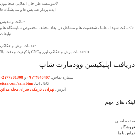
🔷موسسه طراحان انقلابی صحابیون
ایده پرداز همایش ها و نمایشگاه ها
▫️ماکت و تندیس
👈ماکت شهدا ، علما ، شخصیت ها و مشاغل در ابعاد مختلف مخصوص نمایشگاه ها و
تبلیغات
▫️خدمات برش و حکاکی
👈خدمات برش و حکاکی لیزر وCNC با کیفیت و دقت بالا
دریافت اپلیکیشن وودمارت شاپ
شماره تماس:
۰۹۱۲۳846467
و
۰2۱77901308
کانال ایتا:
eitaa.com/sahabiun
آدرس:
تهران ،‌ نارمک ، سرای محله مدائن
لینک های مهم
صفحه اصلی
فروشگاه
تماس با ما