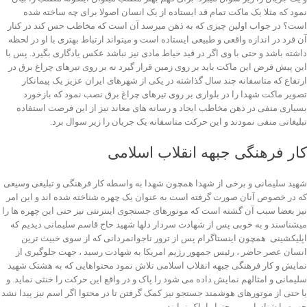
نمود که مثلا یک ماکت تمام قد ایستاده از یک انسان اصولا برای چه ساخته شده
است؟ در جواب اولین چیزی که به ذهن میرسد آن است که مخاطب حس کند در کنار
آن فرد در اندازه واقعی و طبیعی ایستاده است و میتواند ارتباط بهتری با او در لحظه
داشته باشد و حتی با وی اگر در قید حیاط مادی نیز نباشد عکس یادگاری بگیرد. پس با
این پیش فرض این ماکت باید بر روی زمین قرار گیرد نه بر روی تیرهای چراغ برق در
ارتفاع که متاسفانه چند سال گذاشته در یکی از شهرهای ایران عزیز یک پیمانکار
تصویر ماکت شهدا را در بلواری بر روی تیرهای چراغ برق نصب نمود که بازخورد
بسیاری منفی در ذهن مخاطب ایجاد و رسانه های معاند نیز از این فرصت استفاده
تبلیغاتی منفی نمودند و این حرکت متاسفانه یک جریان را زیر سوال برد.
کار فرهنگی جبهه انقلاب اسلامی
شهید سلیمانی و برخی از شهدا همچون شهدا به واسطه کار فرهنگی و تبلیغی وسیعی
که در خصوص آنان صورت گرفته است به عنوان یک چهره شناخته شده اند و این امر
نیز بعضا سبب آن گشته است که موتورهای جستجوی اینترنتی نیز حتی این چهره ها را
میشناسند و به خوبی پس از شهادت سردار دلها شهید حاج قاسم سلیمانی دیدیم که
اپلیکشینی همچون اینستاگرام پس از ترور ناجوانمردانی که از سوی خبیث ترین
انسان عصر حاضر ، رئیس جمهور رژیم امریکا به شهادت رسید ، جهت جلوگیری از
نمایش و کار فرهنگی جبهه انقلاب اسلامی تلاش نمود محتواهایی که به هشتک شهید
سلیمانی و امثالهم نمایش داده می شود را پاک و در واقع این حرکت را خنثی نماید. و
یا حتی از موتورهای هوشمند جستجو نیز کمک گرفتن تا در محتوا اگر اسم نیز پیدا نشد
چهره را شناسایی و محتوا را پاک نمایند.