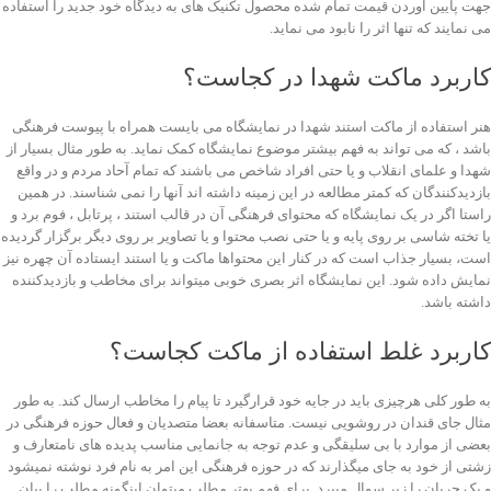
جهت پایین آوردن قیمت تمام شده محصول تکنیک های به دیدگاه خود جدید را استفاده
می نمایند که تنها اثر را نابود می نماید.
کاربرد ماکت شهدا در کجاست؟
هنر استفاده از ماکت استند شهدا در نمایشگاه می بایست همراه با پیوست فرهنگی
باشد ، که می تواند به فهم بیشتر موضوع نمایشگاه کمک نماید. به طور مثال بسیار از
شهدا و علمای انقلاب و یا حتی افراد شاخص می باشند که تمام آحاد مردم و در واقع
بازدیدکنندگان که کمتر مطالعه در این زمینه داشته اند آنها را نمی شناسند. در همین
راستا اگر در یک نمایشگاه که محتوای فرهنگی آن در قالب استند ، پرتابل ، فوم برد و
یا تخته شاسی بر روی پایه و یا حتی نصب محتوا و یا تصاویر بر روی دیگر برگزار گردیده
است، بسیار جذاب است که در کنار این محتواها ماکت و یا استند ایستاده آن چهره نیز
نمایش داده شود. این نمایشگاه اثر بصری خوبی میتواند برای مخاطب و بازدیدکننده
داشته باشد.
کاربرد غلط استفاده از ماکت کجاست؟
به طور کلی هرچیزی باید در جایه خود قرارگیرد تا پیام را مخاطب ارسال کند. به طور
مثال جای قندان در روشویی نیست. متاسفانه بعضا متصدیان و فعال حوزه فرهنگی در
بعضی از موارد با بی سلیقگی و عدم توجه به جانمایی مناسب پدیده های نامتعارف و
زشتی از خود به جای میگذارند که در حوزه فرهنگی این امر به نام فرد نوشته نمیشود
و یک جریان را زیر سوال میبرد. برای فهم بهتر مطلب میتوان اینگونه مطلب را بیان