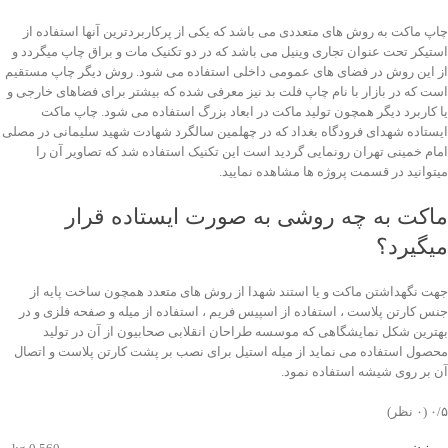
چاپ ماکت به روش های متعددی می باشد که یکی از پرکاربردترین آنها استفاده از
استیکر تحت عنوان تجاری وینیل می باشد که در دو تکنیک مات و براق چاپ میگردد و
از این روش در فضای های عمومی داخلی استفاده می شود. روش دیگر چاپ مستقیم
است که در بازار با نام چاپ فلت بد نیز معرفی شده که بیشتر برای فضاهای خارجی و
یا کاربرد دیگر همچون تولید ماکت در ابعاد بزرگ استفاده می شود. چاپ ماکت
ایستاده شهدای فرودگاه بغداد که در چهلمین سالگرد شهادت شهید سلیمانی در مصلی
امام خمینی تهران رونمایی گردید است این تکنیک استفاده شد که تصاویر آن را
میتوانید در قسمت پروژه ها مشاهده نمایید.
ماکت به چه روشی به صورت ایستاده قرار
میگیرد؟
جهت نگهداشتن ماکت و یا استند شهدا از روش های متعدد همچون ساخت پایه از
جنس کارتن پلاست ، استفاده از اسپیس فریم ، استفاده از میله و صفحه فلزی و در
بهترین شکل نمایشگاهی که موسسه طراحان انقلابی صحابیون از آن در تولید
محصول استفاده می نماید از میله استیل برای نصب بر پشت کارتن پلاست و اتصال
آن بر روی شیشه استفاده نمود.
‫۰/۵
‫(۰ نظر)
وزن