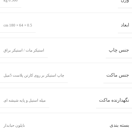
0.560 kg
ابعاد
0.5 × 64 × 180 cm
جنس چاپ
استیکر مات / استیکر براق
جنس ماکت
چاپ استیکر بر روی کارتن پلاست 5میل
نگهدارنده ماکت
میله استیل و پایه شیشه ای
بسته بندی
نایلون حبابدار