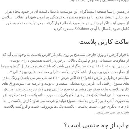
در همین راستا صفحه اینستاگرام این موسسه با دنبال کننده ای در حدود پنجاه هزار
نفر بدلیل انتشار محتوا با موضوع محصولات فرهنگی پیرامون شهدا و انقلاب اسلامی
از سوی اینستاگرام چندین نوبت مورد اخطار قرار گرفت و در نهایت صفحه به طور
کامل حدود یکسال با آیدی Sahabiun مسدود گردید.
ماکت کارتن پلاست
با قرار گرفتن دو ورق خارجی مسطح بر روی یکدیگر کارتن پلاست به وجود می آید که
از مقاومت شیمیایی و دوام فیزیکی بالایی برخوردار است همچنین دارای نوسان
حرارتی بین ۲۰- تا ۸۰+ درجه سانتیگراد می باشد که باعث شده در مقابل گرما و سرما
از مقاومت بالایی برخوردار باشد.کارتن پلاست دارای ضخامت هایی بین ۲ الی ۱۲
میلیمتر درطول و عرض دلخواه (حداکثر عرض ۲.۴۰ سانتی متر می باشد) و رنگ بندی
های متنوع از قبیل آبی،قرمز،زرد،مشکی،سفید و …تولید و عرضه می شوند.ورق های
کارتن پلاست بنا به سفارش مشتری به صورت آنتی یووی (کارتن پلاست ضد آفتاب)،
به صورت آنتی استاتیک (ضدبارهای الکتریکی)، به صورت نانو پلاست ( ضدمیکروب) و
به صورت آنتی فایر ( کارتن پلاست نسوز) تولید و عرضه می شود.کارتن پلاست را به
نام های دیگری چون: شیت پلاست ، پلاست پک ،هالوپروفیل شیت و کروگیت پلاست
شیت نیز می شناسند.
چاپ از چه جنسی است؟