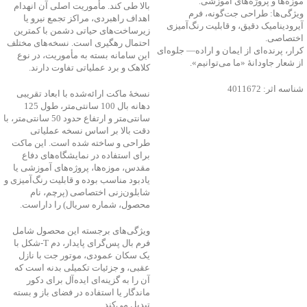
موزه‌ها و پروژه‌های آموزشی.
بالا طی کند. مأموریت اصلی آن انهدام
ویژگی‌ها: طراحی جت‌گونه، فرم
اهداف راهبردی، مراکز تجمع نیرو یا
آیرودینامیک دقیق، و قابلیت رنگ‌آمیزی
زیرساخت‌های حیاتی دشمن با کمترین
اختصاصی.
احتمال رهگیری است. نسخه‌های مختلف
کرار، پرنده‌ای از ایمان و اراده— جلوه‌ای
این سامانه بسته به مأموریت، در نوع
از شعار جاودانۀ «ما می‌توانیم».
کلاهک و برد عملیاتی تفاوت دارند.
شناسه اثر: 4011672
نسخهٔ ماکت ارائه‌شده با ابعاد تقریبی
دهانه بال 100 سانتی‌متر، طول 125
سانتی‌متر و ارتفاع حدود 50 سانتی‌متر، با
دقت بالا بر اساس نسخه عملیاتی
طراحی و ساخته شده است. این ماکت
برای استفاده در نمایشگاه‌های دفاع
مقدس، موزه‌ها، پروژه‌های آموزشی یا
یادبود مناسب بوده و قابلیت رنگ‌آمیزی و
شابلون‌زنی اختصاصی (پرچم، نام
محصول، شماره سریال) را داراست.
ویژگی‌های برجسته این محصول شامل
فرم بال پس‌گرای پایدار، دم T‑شکل با
یک سکان عمودی، موتور جت با نازل
عقبی، و جزئیات تکمیلی بدنه است که
آن را به گزینه‌ای ایده‌آل برای دکور
ماندگار یا استفاده در فضای باز و بسته
تبدیل می‌کند.