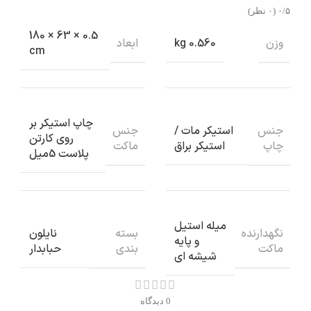
‫۰/۵
‫(۰ نظر)
0.5 × 63 × 180
وزن
ابعاد
0.560 kg
cm
چاپ استیکر بر
جنس
جنس
استیکر مات /
روی کارتن
چاپ
ماکت
استیکر براق
پلاست 5میل
میله استیل
نگهدارنده
بسته
نایلون
و پایه
ماکت
بندی
حبابدار
شیشه ای
0 دیدگاه