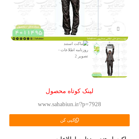
بزرگنمایی تصویر
لینک کوتاه محصول
www.sahabiun.ir/?p=7928
کپی کن