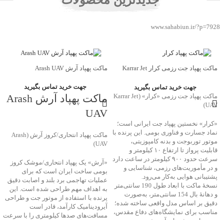
www.sahabiun.ir/?p=7928
ماکت پهپاد جت رزمی کرار Karrar Jet
ماکت پهپاد آرش Arash UAV
UAV
جهت خرید تماس بگیرید
جهت خرید تماس بگیرید
ماکت پهپاد جت رزمی «کرار» (Karrar Jet
ماکت پهپاد آرش Arash
UAV)
UAV
«کرار» نخستین پهپاد جت ایرانی است؛
نماد جسارت و فناوری بومی. این پرنده با
ماکت پهپاد انتحاری/کروز آرش (Arash
موتور توربوجت و بدنه کامپوزیتی،
UAV)
قابلیت پرواز تا ارتفاع ۱۰ کیلومتر و
سرعت حدود ۹۰۰ کیلومتر در ساعت دارد
«آرش» یک پهپاد انتحاری/موشک کروز
و در مأموریت‌های رزمی، شناسایی و
بومی ساخت ایران است که برای
پشتیبانی هوایی به‌کار می‌رود.
عملیات تهاجمی برد بلند و اصابت دقیق
نسخهٔ ماکت با ابعاد طول 190 سانتی‌متر
به اهداف مهم طراحی شده است. این
و دهانهٔ بال 154 سانتی‌متر، به‌صورت
پرنده با استفاده از موتور جت و طراحی
دقیق بر اساس مدل واقعی ساخته شده؛
آیرودینامیک کارآمد، قادر است
مناسب برای نمایشگاه‌های دفاع مقدس،
مسافت‌های صدها کیلومتری را با سرعت