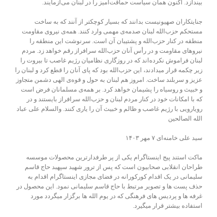
بیندازد. اکنون همان سیاست حماقت‌آمیز را در لبنان می‌آزمایند.
جنایتکاران صهیونیست بدانند که بسیار کوچکتر از آنند که به ساخت
مستحکم حزب‌الله لبنان صدمه‌ی مهمی وارد کنند. همه‌ی نیروی مقاومت
منطقه در کنار حزب‌الله و پشتیبان آن است. سرنوشت این منطقه را
نیروهای مقاومت و در رأس آنان حزب‌الله سرافراز رقم خواهد زد. مردم
لبنان فراموش نکرده‌اند که در روزگاری نظامیان رژیم غاصب تا بیروت را
زیر چکمه قرار میدادند، این حزب‌الله بود که پای آنان را قطع کرد و لبنان را
عزیز و سربلند ساخت. امروز هم لبنان به حول و قوه‌ی الهی دشمن متجاوز
و خبیث و روسیاه را پشیمان خواهد کرد. بر همه‌ی مسلمانان فرض است
که با امکانات خود در کنار مردم لبنان و حزب‌الله سرافراز بایستند و در
رویارویی با رژیم غاصب و ظالم و خبیث آن را یاری کنند. والسلام على عباد
الله الصالحين
سید علی خامنه‌ای ۷ مهر ۱۴۰۳
ماکت استند پیج اینستاگرام یکی از پر طرفدارترین محصولات موسسه
طراحان انقلابی صحابیون است که پس از ترور شهید سپهبد حاج قاسم
سلیمانی در یک اقدام کورکورانه در فضای مجازی اینستاگرام اقدام به
حذف پست ها و تصویر مرتبط با حاج قاسم سلیمانی نمود. این محصول در
غرفه ها و پردیس های فرهنگی که در یوم الله ها برگزار میگردد مورد
استفاده بیشتر قرار میگیرد.