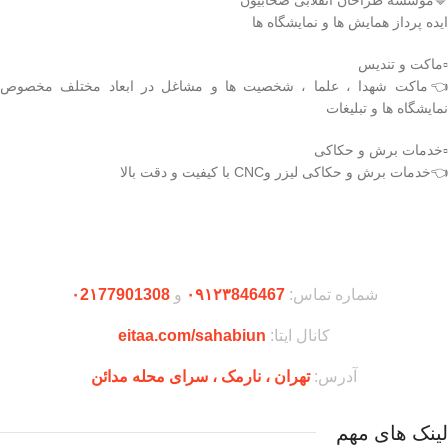
ایده پرداز همایش ها و نمایشگاه ها
▫️ماکت و تندیس
👈ماکت شهدا ، علما ، شخصیت ها و مشاغل در ابعاد مختلف مخصوص
نمایشگاه ها و تبلیغات
▫️خدمات برش و حکاکی
👈خدمات برش و حکاکی لیزر وCNC با کیفیت و دقت بالا
دریافت اپلیکیشن وودمارت شاپ
شماره تماس:
۰۹۱۲۳846467
و
۰2۱77901308
کانال ایتا:
eitaa.com/sahabiun
آدرس:
تهران ،‌ نارمک ، سرای محله مدائن
لینک های مهم