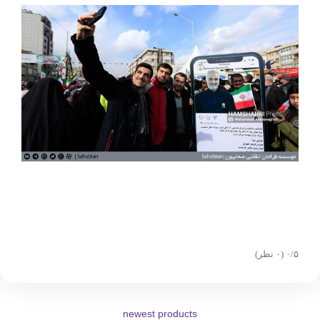
‫۰/۵
‫(۰ نظر)
newest products