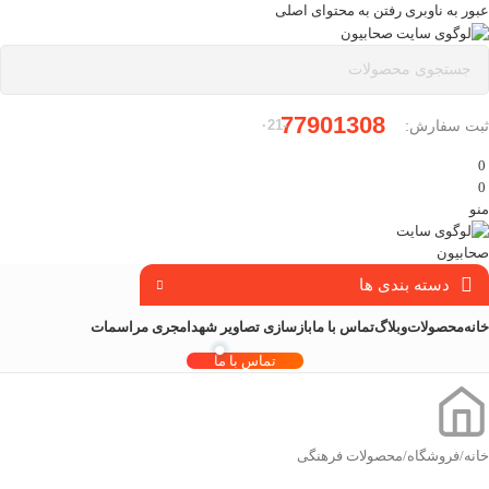
عبور به ناوبری
رفتن به محتوای اصلی
77901308
ثبت سفارش:
-۰21
0
0
منو
دسته بندی ها
خانه
محصولات
وبلاگ
تماس با ما
بازسازی تصاویر شهدا
مجری مراسمات
تماس با ما
خانه
/
فروشگاه
/
محصولات فرهنگی