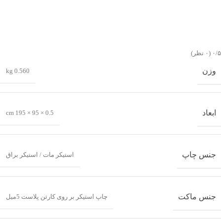
‫۰/۵
‫(۰ نظر)
وزن
0.560 kg
ابعاد
0.5 × 95 × 195 cm
جنس چاپ
استیکر مات / استیکر براق
جنس ماکت
چاپ استیکر بر روی کارتن پلاست 5میل