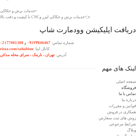
▫️خدمات برش و حکاکی
👈خدمات برش و حکاکی لیزر وCNC با کیفیت و دقت بالا
دریافت اپلیکیشن وودمارت شاپ
شماره تماس:
۰۹۱۲۳846467
و
۰2۱77901308
کانال ایتا:
eitaa.com/sahabiun
آدرس:
تهران ،‌ نارمک ، سرای محله مدائن
لینک های مهم
صفحه اصلی
فروشگاه
تماس با ما
درباره ما
قوانین و مقررات
همکاری در فروش
روش های ثبت سفارش
شرایط مرجوعی
وبلاگ