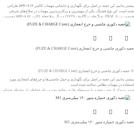
بیشتر بدانیم: این جعبه در اصل برای نگهداری و جابجایی مهمات کالیبر ۷.۶۲×۵۴R طراحی
شده است. این نوع فشنگ، یکی از مهم‌ترین و پرکاربردترین مهمات در سلاح‌های شرقی
همچون تیربار PKM، تفنگ‌های دراگانوف (SVD) و دیگر سلاح‌های کالیبر ۷.۶۲×۵۴R محسوب
می‌شود.
جنس بدنه این جعبه از چوب مقاوم بوده و با تسمه‌های فلزی تقویت شده تا در برابر فشار و
ضربه مقاومت بالایی داشته باشد.
ویژگی‌های برجسته این محصول، اصالت تاریخی، طراحی مستحکم و سایز بزرگ آن است که
می‌تواند به‌عنوان یک گزینه چشمگیر برای دکورهای یادگاری، پروژه‌های خاص یادبود و
جعبه دکوری چاشنی و خرج انفجاری (FUZE & CHARGE Crate)
نمایشگاه‌های دفاع مقدس انتخابی ماندگار باشد.
❤️ شناسه اثر: 4011633
جهت خرید تماس بگیرید
💠 جعبه دکوری چاشنی و خرج انفجاری (FUZE & CHARGE Crate)
بیشتر بدانیم: این جعبه در اصل برای نگهداری و حمل چاشنی‌ها و خرج‌های انفجاری مورد
استفاده در مهمات نظامی ساخته شده است.
جنس بدنه آن از چوب ضخیم با تسمه‌های فلزی مقاوم بوده و برای حفاظت از محتوای حساس
در شرایط میدانی طراحی گردیده است. این نوع جعبه‌ها در ارتش‌ها برای بسته‌بندی و انتقال
ایمن اقلام مهمی همچون چاشنی نارنجک‌ها و خرج پرتابه‌ها به‌کار می‌رفته است.
ویژگی‌های برجسته این محصول، طراحی مستحکم، اصالت تاریخی و ابعاد خاص آن است که
می‌تواند به‌عنوان یک انتخاب جذاب برای دکورهای یادگاری، پروژه‌های یادبود و نمایشگاه‌های
دفاع مقدس مورد استفاده قرار گیرد.
جعبه دکوری خمپاره منور ۱۲۰ میلی‌متری M1
❤️ شناسه اثر: 4011636