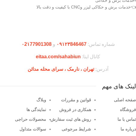
▫️خدمات برش و حکاکی
👈خدمات برش و حکاکی لیزر وCNC با کیفیت و دقت بالا
دریافت اپلیکیشن وودمارت شاپ
شماره تماس:
۰۹۱۲۳846467
و
۰2۱77901308
کانال ایتا:
eitaa.com/sahabiun
آدرس:
تهران ،‌ نارمک ، سرای محله مدائن
لینک های مهم
صفحه اصلی
قوانین و مقررات
وبلاگ
فروشگاه
همکاری در فروش
نمایندگی ها
تماس با ما
روش های ثبت سفارش
محصولات حراجی
درباره ما
شرایط مرجوعی
سوالات متداول