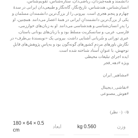
دانشمند و همه‌چیزدان، ریاضی‌دان، ستاره‌شناس، تقویم‌شناس،
انسان‌شناس، هندشناس، تاریخ‌نگار، گاه‌نگار و طبیعی‌دان ایرانی در سدهٔ
چهارم و پنجم هجری است. بیرونی را از بزرگ‌ترین دانشمندان مسلمان و
یکی از بزرگ‌ترین دانشمندانِ ایرانی در همهٔ اعصار می‌دانند. همچنین، او
را پدرِ انسان‌شناسی و هندشناسی می‌دانند. او به زبان‌های خوارزمی،
فارسی، عربی، و سانسکریت مسلط بود و با زبان‌های یونانی باستان،
عبری توراتی و سُریانی آشنایی داشت. بیرونی یک «نویسندهٔ بی‌طرف» در
نگارشِ باورهای مردمِ کشورهای گونه‌گون بود و به‌پاسِ پژوهش‌های قابلِ
توجهش، با عنوانِ اُستاد شناخته شده است.
ایده اجرای تبلیغات محیطی
ویژه #دهه_فجر
#مشاهیر_ایران
#نقاشی_دیجیتال
#هوش_مصنوعی
‫۰/۵
‫(۰ نظر)
0.5 × 64 × 180
وزن
ابعاد
0.560 kg
cm