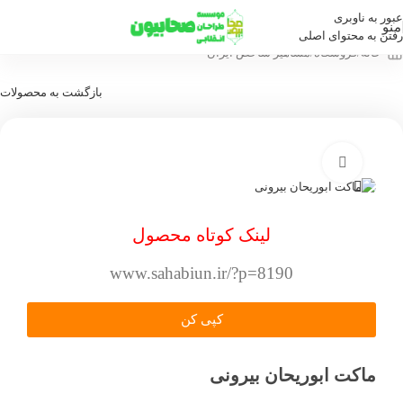
عبور به ناوبری
منو
رفتن به محتوای اصلی
خانه
/
فروشگاه
/
مشاهیر شاخص ایران
بازگشت به محصولات
بزرگنمایی تصویر
لینک کوتاه محصول
www.sahabiun.ir/?p=8190
کپی کن
ماکت ابوریحان بیرونی