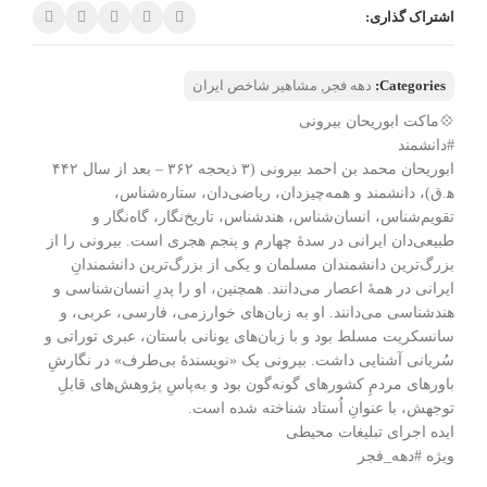
اشتراک گذاری:
Categories:
دهه فجر
,
مشاهیر شاخص ایران
💠ماکت ابوریحان بیرونی
#دانشمند
ابوریحان محمد بن احمد بیرونی (۳ ذیحجه ۳۶۲ – بعد از سال ۴۴۲
ه‍.ق)، دانشمند و همه‌چیزدان، ریاضی‌دان، ستاره‌شناس،
تقویم‌شناس، انسان‌شناس، هندشناس، تاریخ‌نگار، گاه‌نگار و
طبیعی‌دان ایرانی در سدهٔ چهارم و پنجم هجری است. بیرونی را از
بزرگ‌ترین دانشمندان مسلمان و یکی از بزرگ‌ترین دانشمندانِ
ایرانی در همهٔ اعصار می‌دانند. همچنین، او را پدرِ انسان‌شناسی و
هندشناسی می‌دانند. او به زبان‌های خوارزمی، فارسی، عربی، و
سانسکریت مسلط بود و با زبان‌های یونانی باستان، عبری توراتی و
سُریانی آشنایی داشت. بیرونی یک «نویسندهٔ بی‌طرف» در نگارشِ
باورهای مردمِ کشورهای گونه‌گون بود و به‌پاسِ پژوهش‌های قابلِ
توجهش، با عنوانِ اُستاد شناخته شده است.
ایده اجرای تبلیغات محیطی
ویژه #دهه_فجر