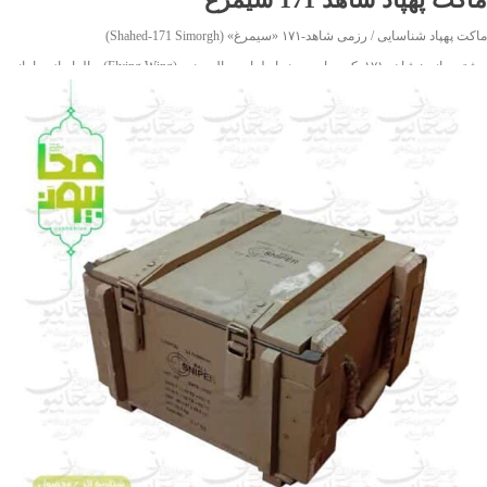
می‌تواند علاوه بر نقش عملیاتی رزمی، به عنوان یک قطعه شاخص در پروژه‌های دکوری،
ماکت پهپاد شناسایی / رزمی شاهد‑۱۷۱ «سیمرغ» (Shahed‑171 Simorgh)
نمایشگاه‌های دفاع مقدس و مجموعه‌های یادبود نظامی نیز مورد استفاده قرار گیرد.
بیشتر بدانیم: شاهد‑۱۷۱ یک پهپاد مدرن با طراحی بال پرنده (Flying Wing) و الهام از سامانه
RQ‑170 Sentinel آمریکایی است که با مهندسی بومی بازطراحی و تولید شده. این پرنده با
سطح مقطع راداری بسیار پایین، سامانه‌های پیشرفته شناسایی، و توان حمل مهمات
هدایت‌شونده، به‌عنوان یکی از دارایی‌های راهبردی نیروی هوافضای سپاه پاسداران شناخته
می‌شود.
نسخهٔ ماکت ارائه‌شده با ابعاد دهانه بال ۱۹۰ سانتی‌متر، طول ۸۴ سانتی‌متر و ارتفاع حدود ۲۴
سانتی‌متر، با دقت بالا جزئیات نسخه واقعی را بازآفرینی کرده است. این ماکت به‌طور خاص
برای استفاده در نمایشگاه‌های دفاع مقدس، موزه‌های نظامی، پروژه‌های یادبود یا آموزش
آکادمیک طراحی شده و قابلیت رنگ‌آمیزی و شابلون‌زنی اختصاصی (پرچم، نام محصول،
شماره سریال) را دارد.
ویژگی‌های برجسته این محصول شامل فرم آیرودینامیک دقیق، سطح یکپارچه بدون دم
عمودی و ابعاد قابل‌حمل است که آن را برای دکورهای ماندگار یا استفاده در فضای باز و بسته
ایده‌آل می‌سازد.