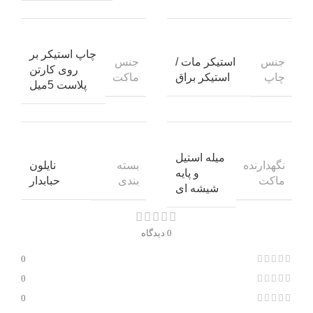
چاپ استیکر بر
جنس
جنس
استیکر مات /
روی کارتن
چاپ
ماکت
استیکر براق
پلاست 5میل
میله استیل
نگهدارنده
بسته
نایلون
و پایه
ماکت
بندی
حبابدار
شیشه ای
0 دیدگاه
0
0
0