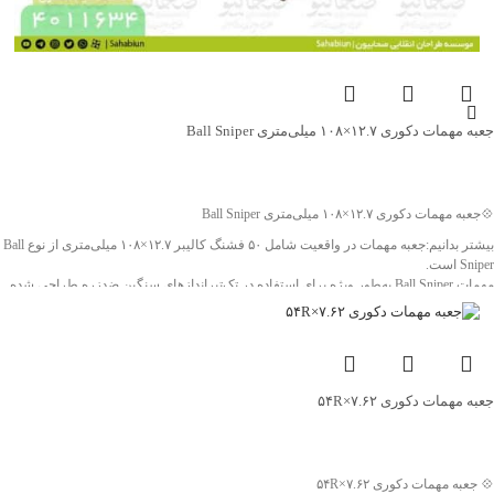
جعبه مهمات دکوری ۱۲.۷×۱۰۸ میلی‌متری Ball Sniper
جهت خرید تماس بگیرید
💠جعبه مهمات دکوری ۱۲.۷×۱۰۸ میلی‌متری Ball Sniper
بیشتر بدانیم:جعبه مهمات در واقعیت شامل ۵۰ فشنگ کالیبر ۱۲.۷×۱۰۸ میلی‌متری از نوع Ball
Sniper است.
مهمات Ball Sniper به‌طور ویژه برای استفاده در تک‌تیراندازهای سنگین ضدزره طراحی شده
و از دقت و کیفیت ساخت بالاتری نسبت به نمونه‌های تیرباری برخوردار است. این مهمات در
سلاح‌هایی مانند شاهر، AM-50 و سایر تک‌تیراندازهای ۱۲.۷ میلی‌متری به کار می‌رود و علاوه
بر آن، قابلیت استفاده در تیربارهای سنگین کالیبر ۱۲.۷ میلی‌متری را نیز دارد.
ویژگی‌های برجسته این محصول، شامل جنس بسیار مقاوم و سایز بزرگ آن است که می‌تواند
به‌عنوان یک گزینه مناسب برای دکورهای یادگاری یا پروژه‌های خاص یادبود، خصوصا نمایشگاه
جعبه مهمات دکوری ۷.۶۲×۵۴R
های دفاع مقدس انتخابی تاثیرگذار باشد.
❤️شناسه اثر : 4011634
جهت خرید تماس بگیرید
💠 جعبه مهمات دکوری ۷.۶۲×۵۴R