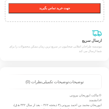
جهت خرید تماس بگیرید
ارسال سریع
موسسه طراحان انقلابی صحابیون در سریع ترین زمان ممکن محصولات را برای
شما ارسال می کند
توضیحات
توضیحات تکمیلی
نظرات (0)
💠ماکت ابوریحان بیرونی
#دانشمند
ابوریحان محمد بن احمد بیرونی (۳ ذیحجه ۳۶۲ – بعد از سال ۴۴۲ ه‍.ق)،