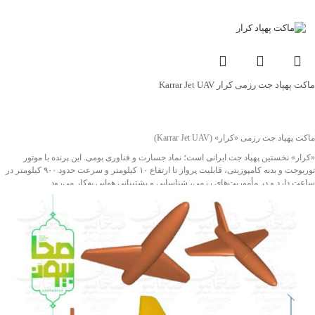
ماکت پهپاد جت رزمی کرار Karrar Jet UAV
جهت خرید تماس بگیرید
ماکت پهپاد جت رزمی «کرار» (Karrar Jet UAV)
«کرار» نخستین پهپاد جت ایرانی است؛ نماد جسارت و فناوری بومی. این پرنده با موتور
توربوجت و بدنه کامپوزیتی، قابلیت پرواز تا ارتفاع ۱۰ کیلومتر و سرعت حدود ۹۰۰ کیلومتر در
ساعت دارد و در مأموریت‌های رزمی، شناسایی و پشتیبانی هوایی به‌کار می‌رود.
نسخهٔ ماکت با ابعاد طول 190 سانتی‌متر و دهانهٔ بال 154 سانتی‌متر، به‌صورت دقیق بر اساس
مدل واقعی ساخته شده؛ مناسب برای نمایشگاه‌های دفاع مقدس، موزه‌ها و پروژه‌های
آموزشی.
ویژگی‌ها: طراحی جت‌گونه، فرم آیرودینامیک دقیق، و قابلیت رنگ‌آمیزی اختصاصی.
کرار، پرنده‌ای از ایمان و اراده— جلوه‌ای از شعار جاودانۀ «ما می‌توانیم».
شناسه اثر: 4011672