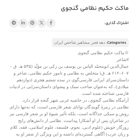
ماکت حکیم نظامی گنجوی
اشتراک گذاری:
Categories:
دهه فجر
,
مشاهیر شاخص ایران
💠ماکت حکیم نظامی گنجوی
#شاعر
جمال‌الدین ابومحمّد الیاس بن یوسف بن زکی بن مؤیَّد (۵۳۵ هـ. ق –
۶۰۷–۶۱۲ هـ. ق) متخلص به نظامی و نامور حکیم نظامی، شاعر و
داستان‌سرای ایرانی فارسی‌گوی در سده ششم هجری (دوازدهم
میلادی)، که به‌عنوان صاحب سبک و پیشوای داستان‌سرایی در ادبیات
فارسی شناخته شده است.
آرامگاه نظامی گنجوی، در حاشیه غربی شهر گنجه قرار دارد.
نظامی در زمرهٔ گویندگان توانای شعر فارسی است، که نه‌تنها دارای
روش و سبکی جداگانه است، بلکه تأثیر شیوهٔ او بر شعر فارسی نیز
در شاعرانِ پس از او آشکارا پیداست. نظامی از دانش‌های رایج
روزگار خویش (علوم ادبی، نجوم، فلسفه، علوم اسلامی، فقه، کلام
و زبان عرب) آگاهی گسترده‌ای داشته و این ویژگی از شعر او به