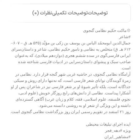
توضیحات
توضیحات تکمیلی
نظرات (0)
💠ماکت حکیم نظامی گنجوی
#شاعر
جمال‌الدین ابومحمّد الیاس بن یوسف بن زکی بن مؤیَّد (۵۳۵ هـ. ق – ۶۰۷–
۶۱۲ هـ. ق) متخلص به نظامی و نامور حکیم نظامی، شاعر و داستان‌سرای
ایرانی فارسی‌گوی در سده ششم هجری (دوازدهم میلادی)، که به‌عنوان
صاحب سبک و پیشوای داستان‌سرایی در ادبیات فارسی شناخته شده
است.
آرامگاه نظامی گنجوی، در حاشیه غربی شهر گنجه قرار دارد. نظامی در
زمرهٔ گویندگان توانای شعر فارسی است، که نه‌تنها دارای روش و سبکی
جداگانه است، بلکه تأثیر شیوهٔ او بر شعر فارسی نیز در شاعرانِ پس از او
آشکارا پیداست. نظامی از دانش‌های رایج روزگار خویش (علوم ادبی،
نجوم، فلسفه، علوم اسلامی، فقه، کلام و زبان عرب) آگاهی گسترده‌ای
داشته و این ویژگی از شعر او به روشنی دانسته می‌شود.
روز ۲۱ اسفند در تقویم رسمی ایران روز بزرگداشت نظامی گنجوی است.
ایده اجرای تبلیغات محیطی
ویژه #دهه_فجر
#مشاهیر_ایران