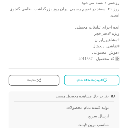
روشنی دانسته می‌شود.
روز ۲۱ اسفند در تقویم رسمی ایران روز بزرگداشت نظامی گنجوی
است.
ایده اجرای تبلیغات محیطی
ویژه #دهه_فجر
#مشاهیر_ایران
#نقاشی_دیجیتال
#هوش_مصنوعی
🆔 کد محصول : 4011537
افزودن به علاقه مندی
مقایسه
118
نفر در حال مشاهده محصول هستند
تولید کننده تمام محصولات
ارسال سریع
مناسب ترین قیمت