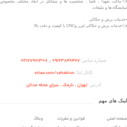
قابلیت رنگ‌آمیزی و شابلون‌زنی اختصاصی
👈ماکت شهدا ، علما ، شخصیت ها و مشاغل در ابعاد مختلف مخصوص
(پرچم، نام محصول، شماره سریال) را
نمایشگاه ها و تبلیغات
داراست.
ویژگی‌های برجسته این محصول شامل فرم
▫️خدمات برش و حکاکی
بال پس‌گرای پایدار، دم T‑شکل با یک سکان
👈خدمات برش و حکاکی لیزر وCNC با کیفیت و دقت بالا
عمودی، موتور جت با نازل عقبی، و جزئیات
تکمیلی بدنه است که آن را به گزینه‌ای ایده‌آل
برای دکور ماندگار یا استفاده در فضای باز و
دریافت اپلیکیشن وودمارت شاپ
بسته تبدیل می‌کند.
۰2۱77901308
۰۹۱۲۳846467
شماره تماس:
و
eitaa.com/sahabiun
کانال ایتا:
تهران ،‌ نارمک ، سرای محله مدائن
آدرس:
لینک های مهم
صفحه اصلی
قوانین و مقررات
وبلاگ