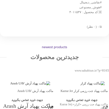
#نقاشی_دیجیتال
#هوش_مصنوعی
🆔 کد محصول : ۴۰۱۱۵۳۷
‫۰/۵
‫(۰ نظر)
newest products
جدیدترین محصولات
www.sahabiun.ir/?p=8165
ماکت پهپاد جت رزمی کرار Karrar Jet
ماکت پهپاد آرش Arash UAV
UAV
جهت خرید تماس بگیرید
جهت خرید تماس بگیرید
ماکت پهپاد آرش Arash
ماکت پهپاد جت رزمی «کرار» (Karrar Jet
UAV)